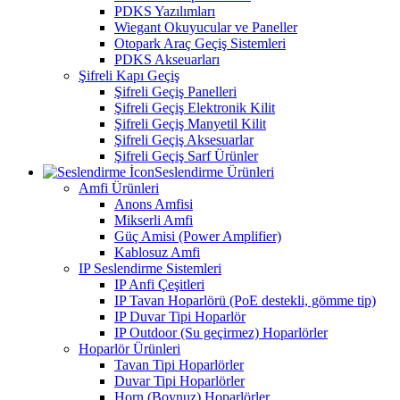
PDKS Yazılımları
Wiegant Okuyucular ve Paneller
Otopark Araç Geçiş Sistemleri
PDKS Akseuarları
Şifreli Kapı Geçiş
Şifreli Geçiş Panelleri
Şifreli Geçiş Elektronik Kilit
Şifreli Geçiş Manyetil Kilit
Şifreli Geçiş Aksesuarlar
Şifreli Geçiş Sarf Ürünler
Seslendirme Ürünleri
Amfi Ürünleri
Anons Amfisi
Mikserli Amfi
Güç Amisi (Power Amplifier)
Kablosuz Amfi
IP Seslendirme Sistemleri
IP Anfi Çeşitleri
IP Tavan Hoparlörü (PoE destekli, gömme tip)
IP Duvar Tipi Hoparlör
IP Outdoor (Su geçirmez) Hoparlörler
Hoparlör Ürünleri
Tavan Tipi Hoparlörler
Duvar Tipi Hoparlörler
Horn (Boynuz) Hoparlörler