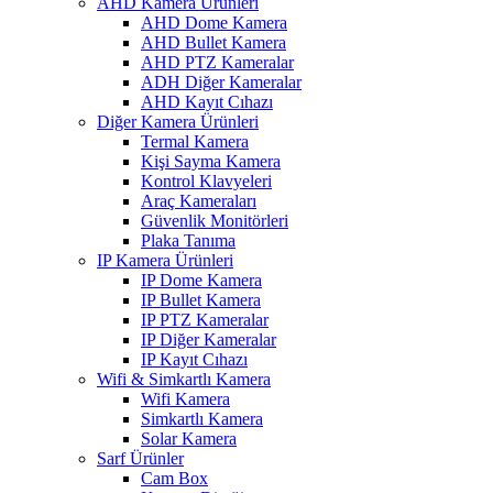
AHD Kamera Ürünleri
AHD Dome Kamera
AHD Bullet Kamera
AHD PTZ Kameralar
ADH Diğer Kameralar
AHD Kayıt Cıhazı
Diğer Kamera Ürünleri
Termal Kamera
Kişi Sayma Kamera
Kontrol Klavyeleri
Araç Kameraları
Güvenlik Monitörleri
Plaka Tanıma
IP Kamera Ürünleri
IP Dome Kamera
IP Bullet Kamera
IP PTZ Kameralar
IP Diğer Kameralar
IP Kayıt Cıhazı
Wifi & Simkartlı Kamera
Wifi Kamera
Simkartlı Kamera
Solar Kamera
Sarf Ürünler
Cam Box