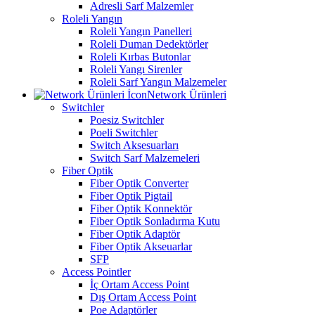
Adresli Sarf Malzemler
Roleli Yangın
Roleli Yangın Panelleri
Roleli Duman Dedektörler
Roleli Kırbas Butonlar
Roleli Yangı Sirenler
Roleli Sarf Yangın Malzemeler
Network Ürünleri
Switchler
Poesiz Switchler
Poeli Switchler
Switch Aksesuarları
Switch Sarf Malzemeleri
Fiber Optik
Fiber Optik Converter
Fiber Optik Pigtail
Fiber Optik Konnektör
Fiber Optik Sonladırma Kutu
Fiber Optik Adaptör
Fiber Optik Akseuarlar
SFP
Access Pointler
İç Ortam Access Point
Dış Ortam Access Point
Poe Adaptörler