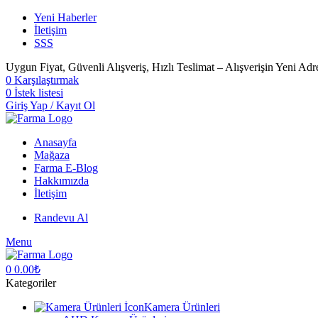
Yeni Haberler
İletişim
SSS
Uygun Fiyat, Güvenli Alışveriş, Hızlı Teslimat – Alışverişin Yeni Adr
0
Karşılaştırmak
0
İstek listesi
Giriş Yap / Kayıt Ol
Anasayfa
Mağaza
Farma E-Blog
Hakkımızda
İletişim
Randevu Al
Menu
0
0.00
₺
Kategoriler
Kamera Ürünleri