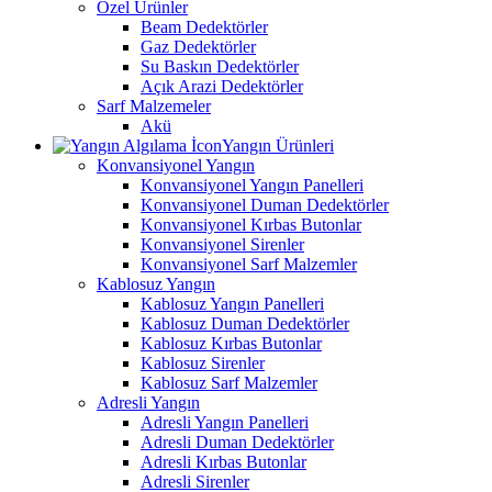
Özel Ürünler
Beam Dedektörler
Gaz Dedektörler
Su Baskın Dedektörler
Açık Arazi Dedektörler
Sarf Malzemeler
Akü
Yangın Ürünleri
Konvansiyonel Yangın
Konvansiyonel Yangın Panelleri
Konvansiyonel Duman Dedektörler
Konvansiyonel Kırbas Butonlar
Konvansiyonel Sirenler
Konvansiyonel Sarf Malzemler
Kablosuz Yangın
Kablosuz Yangın Panelleri
Kablosuz Duman Dedektörler
Kablosuz Kırbas Butonlar
Kablosuz Sirenler
Kablosuz Sarf Malzemler
Adresli Yangın
Adresli Yangın Panelleri
Adresli Duman Dedektörler
Adresli Kırbas Butonlar
Adresli Sirenler