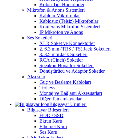
Kolon Tipi Hoparlörler
Mikrofon & Anons Sistemleri
Kablolu Mikrofonlar
Kablosuz (Telsiz) Mikrofonlar
Konferans Mikrofon Sistemleri
IP Mikrofon ve Anons
Ses Soketleri
XLR Soket ve Konnektörler
2. 6.3 mm (TRS / TS) Jack Soketleri
3. 3.5 mm Jack Soketleri
RCA (Cinch) Soketler
Speakon Hoparlör Soketleri
Dönüştürücü ve Adaptör Soketler
Aksesuar
Güç ve Besleme Kabloları
Trolleys
Montaj ve Bağlantı Aksesuarları
Diğer Tamamlayıcılar
Bilgisayar Ürünleri
Bilgisayar Bileşenleri
HDD / SSD
Ekran Kartı
Ethernet Kartı
Ses Kartı
USB Teknolojileri