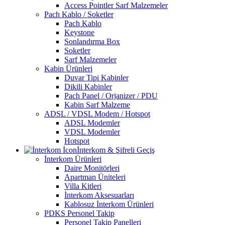
Access Pointler Sarf Malzemeler
Pach Kablo / Soketler
Pach Kablo
Keystone
Sonlandırma Box
Soketler
Sarf Malzemeler
Kabin Ürünleri
Duvar Tipi Kabinler
Dikili Kabinler
Pach Panel / Orjanizer / PDU
Kabin Sarf Malzeme
ADSL / VDSL Modem / Hotspot
ADSL Modemler
VDSL Modemler
Hotspot
İnterkom & Şifreli Geçiş
İnterkom Ürünleri
Daire Monitörleri
Apartman Üniteleri
Villa Kitleri
İnterkom Aksesuarları
Kablosuz İnterkom Ürünleri
PDKS Personel Takip
Personel Takip Panelleri