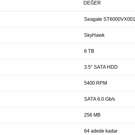
DEĞER
Seagate ST6000VX00
SkyHawk
6 TB
3.5″ SATA HDD
5400 RPM
SATA 6.0 Gb/s
256 MB
64 adede kadar