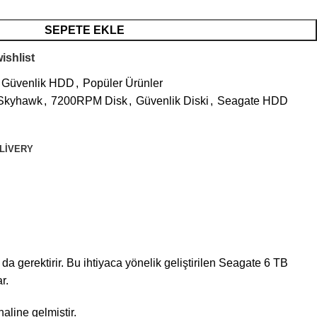
SEPETE EKLE
ishlist
Güvenlik HDD
,
Popüler Ürünler
Skyhawk
,
7200RPM Disk
,
Güvenlik Diski
,
Seagate HDD
ELIVERY
da gerektirir. Bu ihtiyaca yönelik geliştirilen Seagate 6 TB
r.
aline gelmiştir.