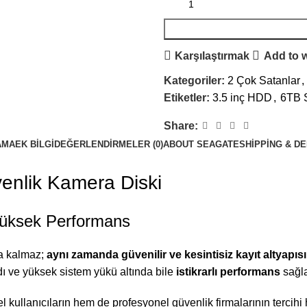
Karşılaştırmak
Add to w
Kategoriler:
2 Çok Satanlar
,
Etiketler:
3.5 inç HDD
,
6TB 
Share:
AMA
EK BILGI
DEĞERLENDIRMELER (0)
ABOUT SEAGATE
SHIPPING & D
nlik Kamera Diski
Yüksek Performans
la kalmaz;
aynı zamanda güvenilir ve kesintisiz kayıt altyapısı
ve yüksek sistem yükü altında bile
istikrarlı performans
sağla
 kullanıcıların hem de profesyonel güvenlik firmalarının tercihi h