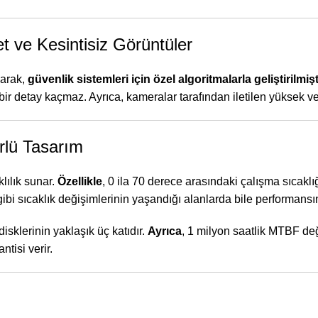
 ve Kesintisiz Görüntüler
larak,
güvenlik sistemleri için özel algoritmalarla geliştirilmişt
çbir detay kaçmaz. Ayrıca, kameralar tarafından iletilen yüksek ve
rlü Tasarım
ılık sunar.
Özellikle
, 0 ila 70 derece arasındaki çalışma sıcaklı
ı gibi sıcaklık değişimlerinin yaşandığı alanlarda bile performan
disklerinin yaklaşık üç katıdır.
Ayrıca
, 1 milyon saatlik MTBF değ
ntisi verir.