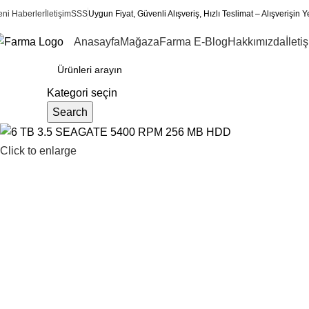
eni Haberler
İletişim
SSS
Uygun Fiyat, Güvenli Alışveriş, Hızlı Teslimat – Alışverişin Y
Anasayfa
Mağaza
Farma E-Blog
Hakkımızda
İleti
ategoriler
Kategori seçin
Search
Click to enlarge