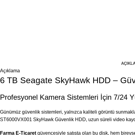
AÇIKL
Açıklama
6 TB Seagate SkyHawk HDD – Güve
Profesyonel Kamera Sistemleri İçin 7/24 
Günümüz güvenlik sistemleri, yalnızca kaliteli görüntü sunmak
ST6000VX001 SkyHawk Güvenlik HDD, uzun süreli video kaydı 
Farma E-Ticaret
güvencesiyle satışta olan bu disk, hem bireysel