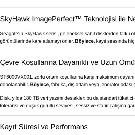
SkyHawk ImagePerfect™ Teknolojisi ile Net
Seagate’in SkyHawk serisi, geleneksel sabit disklerden farklı o
görüntülerinde kare atlamayı önler.
Böylece
, kayıt sırasında hi
Çevre Koşullarına Dayanıklı ve Uzun Ömü
ST6000VX001, zorlu ortam koşullarına karşı maksimum dayanıkl
depolanabilir.
Böylece
, fabrika, dış ortam veya jeneratör odas
Disk, yılda 180 TB veri yazımı destekler; bu da standart tüketici 
toleransı ve düşük gürültü seviyesi, sessiz ve stabil çalışma gara
Kayıt Süresi ve Performans