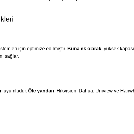
leri
stemleri için optimize edilmiştir.
Buna ek olarak
, yüksek kapas
nı sağlar.
am uyumludur.
Öte yandan
, Hikvision, Dahua, Uniview ve Hanwha