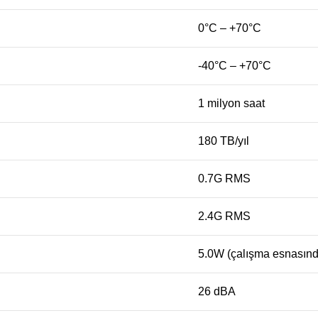
0°C – +70°C
-40°C – +70°C
1 milyon saat
180 TB/yıl
0.7G RMS
2.4G RMS
5.0W (çalışma esnasınd
26 dBA