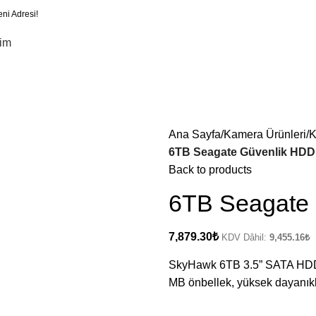
eni Adresi!
şim
Ana Sayfa
Kamera Ürünleri
K
6TB Seagate Güvenlik HDD
Back to products
6TB Seagate
7,879.30
₺
KDV Dâhil:
9,455.16
₺
SkyHawk 6TB 3.5” SATA HDD, g
MB önbellek, yüksek dayanıkl