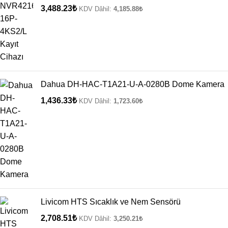
3,488.23
₺
KDV Dâhil:
4,185.88
₺
Dahua DH-HAC-T1A21-U-A-0280B Dome Kamera
1,436.33
₺
KDV Dâhil:
1,723.60
₺
Livicom HTS Sıcaklık ve Nem Sensörü
2,708.51
₺
KDV Dâhil:
3,250.21
₺