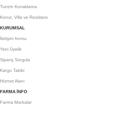
Turizm Konaklama
Konut, Villa ve Rezidans
KURUMSAL
İletişim formu
Yeni Üyelik
Sipariş Sorgula
Kargo Takibi
Hizmet Alanı
FARMA INFO
Farma Markalar
Farma Blog
Farma E-Dergi
Farma Güvenlik