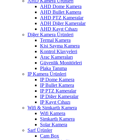
AHD Kamera Ürünleri
AHD Dome Kamera
AHD Bullet Kamera
AHD PTZ Kameralar
ADH Diğer Kameralar
AHD Kayıt Cıhazı
Diğer Kamera Ürünleri
Termal Kamera
Kişi Sayma Kamera
Kontrol Klavyeleri
Araç Kameraları
Güvenlik Monitörleri
Plaka Tanıma
IP Kamera Ürünleri
IP Dome Kamera
IP Bullet Kamera
IP PTZ Kameralar
IP Diğer Kameralar
IP Kayıt Cıhazı
Wifi & Simkartlı Kamera
Wifi Kamera
Simkartlı Kamera
Solar Kamera
Sarf Ürünler
Cam Box