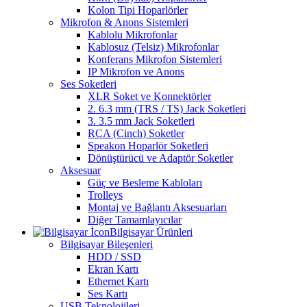
Kolon Tipi Hoparlörler
Mikrofon & Anons Sistemleri
Kablolu Mikrofonlar
Kablosuz (Telsiz) Mikrofonlar
Konferans Mikrofon Sistemleri
IP Mikrofon ve Anons
Ses Soketleri
XLR Soket ve Konnektörler
2. 6.3 mm (TRS / TS) Jack Soketleri
3. 3.5 mm Jack Soketleri
RCA (Cinch) Soketler
Speakon Hoparlör Soketleri
Dönüştürücü ve Adaptör Soketler
Aksesuar
Güç ve Besleme Kabloları
Trolleys
Montaj ve Bağlantı Aksesuarları
Diğer Tamamlayıcılar
Bilgisayar Ürünleri
Bilgisayar Bileşenleri
HDD / SSD
Ekran Kartı
Ethernet Kartı
Ses Kartı
USB Teknolojileri