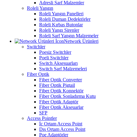
Adresli Sarf Malzemler
Roleli Yangın
Roleli Yangın Panelleri
Roleli Duman Dedektörler
Roleli Kırbas Butonlar
Roleli Yangı Sirenler
Roleli Sarf Yangın Malzemeler
Network Ürünleri
Switchler
Poesiz Switchler
Poeli Switchler
Switch Aksesuarları
Switch Sarf Malzemeleri
Fiber Optik
Fiber Optik Converter
Fiber Optik Pigtail
Fiber Optik Konnektör
Fiber Optik Sonladırma Kutu
Fiber Optik Adaptör
Fiber Optik Akseuarlar
SFP
Access Pointler
İç Ortam Access Point
Dış Ortam Access Point
Poe Adaptörler