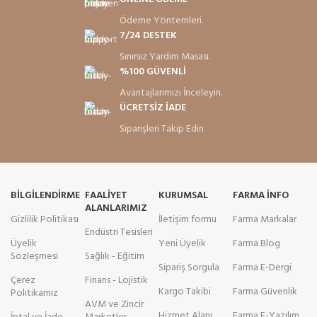
Ödeme Yöntemleri.
7/24 DESTEK
Sınırsız Yardım Masası.
%100 GÜVENLİ
Avantajlarımızı İnceleyin.
ÜCRETSİZ İADE
Siparişleri Takip Edin
BILGILENDIRME
FAALIYET
KURUMSAL
FARMA INFO
ALANLARIMIZ
Gizlilik Politikası
İletişim formu
Farma Markalar
Endüstri Tesisleri
Üyelik
Yeni Üyelik
Farma Blog
Sözleşmesi
Sağlık - Eğitim
Sipariş Sorgula
Farma E-Dergi
Çerez
Finans - Lojistik
Kargo Takibi
Farma Güvenlik
Politikamız
AVM ve Zincir
Hizmet Alanı
Farma E-Yazılım