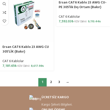
Ersan CAT6 Kablo 23 AWG CU-
PE 305’lik Dış Ortam (Bakır)
CAT 6 Kablolar
7,592.03
₺
KDV Dâhil:
9,110.44
₺
Ersan CAT6 Kablo 23 AWG CU
305’LİK (Bakır)
CAT 6 Kablolar
7,181.65
₺
KDV Dâhil:
8,617.98
₺
1
2
3
→
ÜCRETSİZ KARGO
Kargo Şirketi Bilgileri.
ONLINE ÖDEME