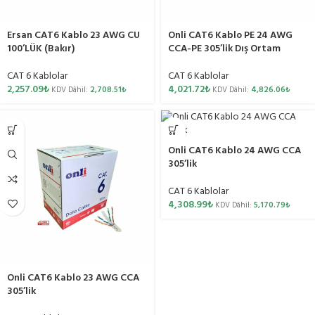
Ersan CAT6 Kablo 23 AWG CU
Onli CAT6 Kablo PE 24 AWG
100’LÜK (Bakır)
CCA-PE 305’lik Dış Ortam
CAT 6 Kablolar
CAT 6 Kablolar
2,257.09
₺
4,021.72
₺
KDV Dâhil:
2,708.51
₺
KDV Dâhil:
4,826.06
₺
Onli CAT6 Kablo 24 AWG CCA
305’lik
CAT 6 Kablolar
4,308.99
₺
KDV Dâhil:
5,170.79
₺
Onli CAT6 Kablo 23 AWG CCA
305’lik