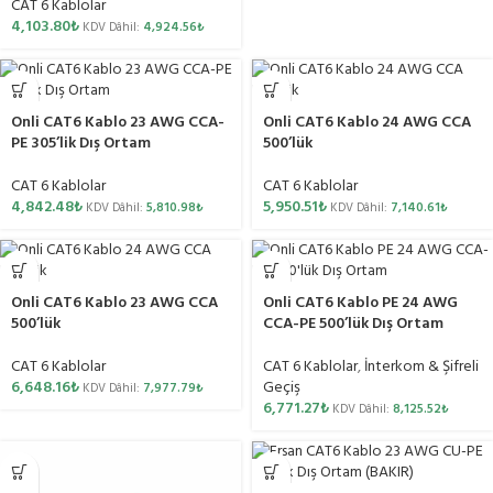
CAT 6 Kablolar
4,103.80
₺
KDV Dâhil:
4,924.56
₺
Onli CAT6 Kablo 23 AWG CCA-
Onli CAT6 Kablo 24 AWG CCA
PE 305’lik Dış Ortam
500’lük
CAT 6 Kablolar
CAT 6 Kablolar
4,842.48
₺
5,950.51
₺
KDV Dâhil:
5,810.98
₺
KDV Dâhil:
7,140.61
₺
Onli CAT6 Kablo 23 AWG CCA
Onli CAT6 Kablo PE 24 AWG
500’lük
CCA-PE 500’lük Dış Ortam
CAT 6 Kablolar
CAT 6 Kablolar
,
İnterkom & Şifreli
6,648.16
₺
Geçiş
KDV Dâhil:
7,977.79
₺
6,771.27
₺
KDV Dâhil:
8,125.52
₺