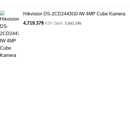
Hikvision DS-2CD2443G0-IW 4MP Cube Kamera
4,719.37
₺
KDV Dâhil:
5,663.24
₺