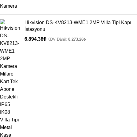
Hikvision DS-KV8213-WME1 2MP Villa Tipi Kapı
İstasyonu
6,894.38
₺
KDV Dâhil:
8,273.26
₺