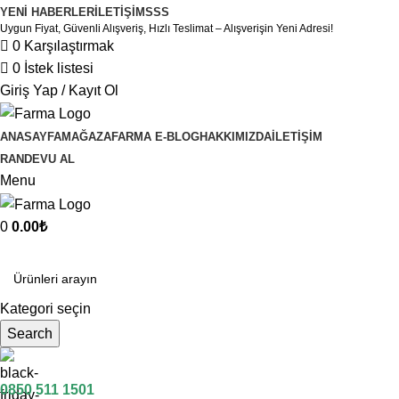
YENI HABERLER
İLETIŞIM
SSS
Uygun Fiyat, Güvenli Alışveriş, Hızlı Teslimat – Alışverişin Yeni Adresi!
0
Karşılaştırmak
0
İstek listesi
Giriş Yap / Kayıt Ol
ANASAYFA
MAĞAZA
FARMA E-BLOG
HAKKIMIZDA
İLETIŞIM
RANDEVU AL
Menu
0
0.00
₺
Kategoriler
Kategori seçin
Search
0850 511 1501