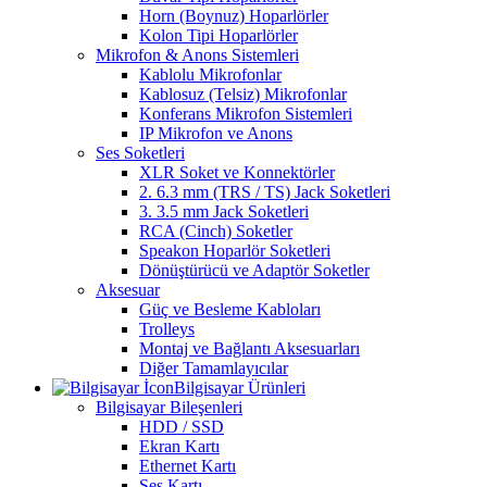
Horn (Boynuz) Hoparlörler
Kolon Tipi Hoparlörler
Mikrofon & Anons Sistemleri
Kablolu Mikrofonlar
Kablosuz (Telsiz) Mikrofonlar
Konferans Mikrofon Sistemleri
IP Mikrofon ve Anons
Ses Soketleri
XLR Soket ve Konnektörler
2. 6.3 mm (TRS / TS) Jack Soketleri
3. 3.5 mm Jack Soketleri
RCA (Cinch) Soketler
Speakon Hoparlör Soketleri
Dönüştürücü ve Adaptör Soketler
Aksesuar
Güç ve Besleme Kabloları
Trolleys
Montaj ve Bağlantı Aksesuarları
Diğer Tamamlayıcılar
Bilgisayar Ürünleri
Bilgisayar Bileşenleri
HDD / SSD
Ekran Kartı
Ethernet Kartı
Ses Kartı