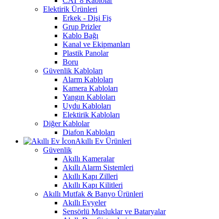
CAT 8 Kablolar
Elektirik Ürünleri
Erkek - Dişi Fiş
Grup Prizler
Kablo Bağı
Kanal ve Ekipmanları
Plastik Panolar
Boru
Güvenlik Kabloları
Alarm Kabloları
Kamera Kabloları
Yangın Kabloları
Uydu Kabloları
Elektirik Kabloları
Diğer Kablolar
Diafon Kabloları
Akıllı Ev Ürünleri
Güvenlik
Akıllı Kameralar
Akıllı Alarm Sistemleri
Akıllı Kapı Zilleri
Akıllı Kapı Kilitleri
Akıllı Mutfak & Banyo Ürünleri
Akıllı Evyeler
Sensörlü Musluklar ve Bataryalar