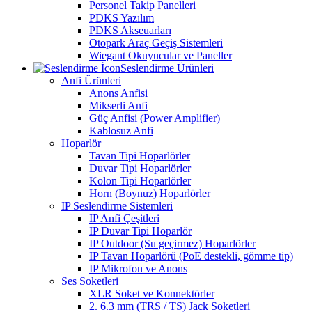
Personel Takip Panelleri
PDKS Yazılım
PDKS Akseuarları
Otopark Araç Geçiş Sistemleri
Wiegant Okuyucular ve Paneller
Seslendirme Ürünleri
Anfi Ürünleri
Anons Anfisi
Mikserli Anfi
Güç Anfisi (Power Amplifier)
Kablosuz Anfi
Hoparlör
Tavan Tipi Hoparlörler
Duvar Tipi Hoparlörler
Kolon Tipi Hoparlörler
Horn (Boynuz) Hoparlörler
IP Seslendirme Sistemleri
IP Anfi Çeşitleri
IP Duvar Tipi Hoparlör
IP Outdoor (Su geçirmez) Hoparlörler
IP Tavan Hoparlörü (PoE destekli, gömme tip)
IP Mikrofon ve Anons
Ses Soketleri
XLR Soket ve Konnektörler
2. 6.3 mm (TRS / TS) Jack Soketleri