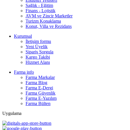
Endüstri Tesisleri
Sağlık - Eğitim
Finans - Lojistik
AVM ve Zincir Marketler
Turizm Konaklama
Konut, Villa ve Rezidans
Kurumsal
İletişim formu
Yeni Üyelik
Sipariş Sorgula
Kargo Takibi
Hizmet Alanı
Farma info
Farma Markalar
Farma Blog
Farma E-Dergi
Farma Güvenlik
Farma E-Yazılım
Farma Bülten
Uygulama