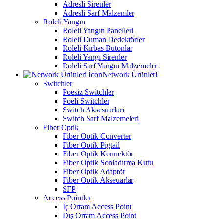
Adresli Sirenler
Adresli Sarf Malzemler
Roleli Yangın
Roleli Yangın Panelleri
Roleli Duman Dedektörler
Roleli Kırbas Butonlar
Roleli Yangı Sirenler
Roleli Sarf Yangın Malzemeler
Network Ürünleri
Switchler
Poesiz Switchler
Poeli Switchler
Switch Aksesuarları
Switch Sarf Malzemeleri
Fiber Optik
Fiber Optik Converter
Fiber Optik Pigtail
Fiber Optik Konnektör
Fiber Optik Sonladırma Kutu
Fiber Optik Adaptör
Fiber Optik Akseuarlar
SFP
Access Pointler
İç Ortam Access Point
Dış Ortam Access Point