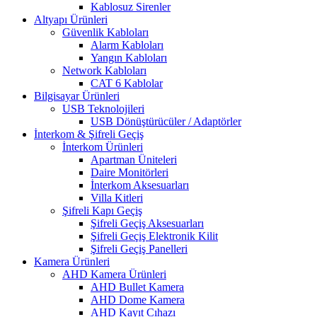
Kablosuz Sirenler
Altyapı Ürünleri
Güvenlik Kabloları
Alarm Kabloları
Yangın Kabloları
Network Kabloları
CAT 6 Kablolar
Bilgisayar Ürünleri
USB Teknolojileri
USB Dönüştürücüler / Adaptörler
İnterkom & Şifreli Geçiş
İnterkom Ürünleri
Apartman Üniteleri
Daire Monitörleri
İnterkom Aksesuarları
Villa Kitleri
Şifreli Kapı Geçiş
Şifreli Geçiş Aksesuarları
Şifreli Geçiş Elektronik Kilit
Şifreli Geçiş Panelleri
Kamera Ürünleri
AHD Kamera Ürünleri
AHD Bullet Kamera
AHD Dome Kamera
AHD Kayıt Cıhazı