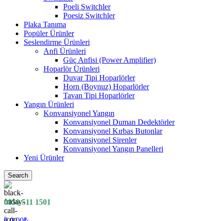
Poeli Switchler
Poesiz Switchler
Plaka Tanıma
Popüler Ürünler
Seslendirme Ürünleri
Anfi Ürünleri
Güç Anfisi (Power Amplifier)
Hoparlör Ürünleri
Duvar Tipi Hoparlörler
Horn (Boynuz) Hoparlörler
Tavan Tipi Hoparlörler
Yangın Ürünleri
Konvansiyonel Yangın
Konvansiyonel Duman Dedektörler
Konvansiyonel Kırbas Butonlar
Konvansiyonel Sirenler
Konvansiyonel Yangın Panelleri
Yeni Ürünler
Search
0850 511 1501
0
0.00
₺