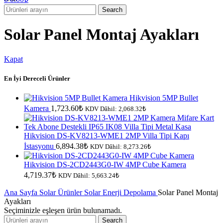
Search
Solar Panel Montaj Ayakları
Kapat
En İyi Dereceli Ürünler
Hikvision 5MP Bullet
Kamera
1,723.60
₺
KDV Dâhil:
2,068.32
₺
Hikvision DS-KV8213-WME1 2MP Villa Tipi Kapı
İstasyonu
6,894.38
₺
KDV Dâhil:
8,273.26
₺
Hikvision DS-2CD2443G0-IW 4MP Cube Kamera
4,719.37
₺
KDV Dâhil:
5,663.24
₺
Ana Sayfa
Solar Ürünler
Solar Enerji Depolama
Solar Panel Montaj
Ayakları
Seçiminizle eşleşen ürün bulunamadı.
Search