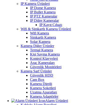
IP Kamera Ürünleri
IP Dome Kamera
IP Bullet Kamera
IP PTZ Kameralar
IP Diğer Kameralar
IP Kayıt Cıhazı
Wifi & Simkartlı Kamera Ürünleri
Wifi Kamera
Simkartlı Kamera
Solar Kamera
Kamera Diğer Ürünler
Termal Kamera
Kişi Sayma Kamera
Kontrol Klavyeleri
Araç Kameraları
Güvenlik Monitörleri
Kamera Sarf Ürünler
Güvenlik HDD
Cam Box
Kamera Direği
Kamera Soketleri
Uzatma Aparatları
Kamera Adaptörler
Alarm Ürünleri
Kablolu Alarm Panelleri