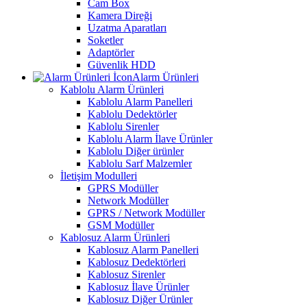
Cam Box
Kamera Direği
Uzatma Aparatları
Soketler
Adaptörler
Güvenlik HDD
Alarm Ürünleri
Kablolu Alarm Ürünleri
Kablolu Alarm Panelleri
Kablolu Dedektörler
Kablolu Sirenler
Kablolu Alarm İlave Ürünler
Kablolu Diğer ürünler
Kablolu Sarf Malzemler
İletişim Modulleri
GPRS Modüller
Network Modüller
GPRS / Network Modüller
GSM Modüller
Kablosuz Alarm Ürünleri
Kablosuz Alarm Panelleri
Kablosuz Dedektörleri
Kablosuz Sirenler
Kablosuz İlave Ürünler
Kablosuz Diğer Ürünler