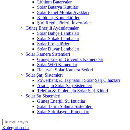
Lithium Bataryalar
Solar Batarya Kutuları
Solar Panel Montaj Ayakları
Kablolar, Konnektörler
Şarj Regülatörleri, İnvertörler
Güneş Enerjili Aydınlatmalar
Solar Bahçe Lambaları
Solar Sokak Lambaları
Solar Projektörler
Solar Duvar Lambaları
Solar Kamera Sistemleri
Güneş Enerjili Güvenlik Kameraları
Solar WiFi Kameralar
Bataryalı Solar Kamera Setleri
Solar Şarj Sistemleri
Powerbank & Taşınabilir Solar Şarj Cihazları
Araç için Solar Şarj Sistemleri
Telefon & Tablet için Solar Şarj Kitleri
Solar Su Sistemleri
Güneş Enerjili Su Isıtıcılar
Solar Tarım Sulama Sistemleri
Solar Sirkülasyon Pompaları
Kategori seçin