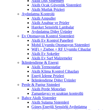
Akıllı Duş Sistemleri
Akıllı Ocak Güvenlik Sistemleri
Akıllı Mutfak Prizleri
Aydınlatma Kontrolü
Akıllı Ampuller
Akıllı Anahtar ve Prizler
Hareket Sensörlü Lambalar
Aydınlatma Diğer Ürünler
Ev Otomasyon Kontrol Sistemleri
Akıllı Ev Kontrol Panelleri
Mobil Uyumlu Otomasyon Sistemleri
WiFi + Zigbee + RF Uyumlu Cihazlar
Akıllı Ev Soketler
Akıllı Ev Sarf Malzemeler
İklimlendirme & Energi
Akıllı Termostatlar
Akıllı Klima Kontrol Cihazları
Enerji İzleme Prizleri
İklimlendirme Diğer Ürünler
Perde & Panjur Sistmleri
Akıllı Perde Motorları
Zamanlayıcı ve uzaktan kontrollü
Bahçe Akıllı Sistemler
Akıllı Sulama Sistemleri
Güneş Enerjili Sensörlü Aydınlatma