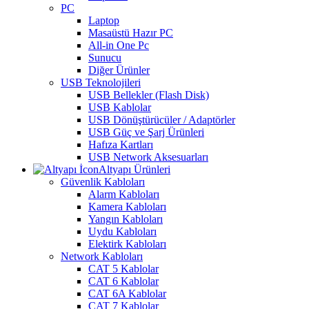
PC
Laptop
Masaüstü Hazır PC
All-in One Pc
Sunucu
Diğer Ürünler
USB Teknolojileri
USB Bellekler (Flash Disk)
USB Kablolar
USB Dönüştürücüler / Adaptörler
USB Güç ve Şarj Ürünleri
Hafıza Kartları
USB Network Aksesuarları
Altyapı Ürünleri
Güvenlik Kabloları
Alarm Kabloları
Kamera Kabloları
Yangın Kabloları
Uydu Kabloları
Elektirk Kabloları
Network Kabloları
CAT 5 Kablolar
CAT 6 Kablolar
CAT 6A Kablolar
CAT 7 Kablolar