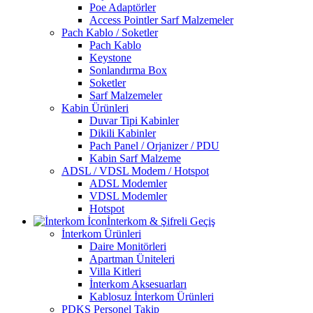
Poe Adaptörler
Access Pointler Sarf Malzemeler
Pach Kablo / Soketler
Pach Kablo
Keystone
Sonlandırma Box
Soketler
Sarf Malzemeler
Kabin Ürünleri
Duvar Tipi Kabinler
Dikili Kabinler
Pach Panel / Orjanizer / PDU
Kabin Sarf Malzeme
ADSL / VDSL Modem / Hotspot
ADSL Modemler
VDSL Modemler
Hotspot
İnterkom & Şifreli Geçiş
İnterkom Ürünleri
Daire Monitörleri
Apartman Üniteleri
Villa Kitleri
İnterkom Aksesuarları
Kablosuz İnterkom Ürünleri
PDKS Personel Takip