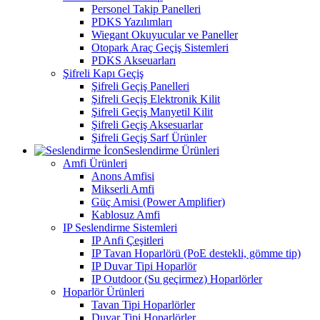
Personel Takip Panelleri
PDKS Yazılımları
Wiegant Okuyucular ve Paneller
Otopark Araç Geçiş Sistemleri
PDKS Akseuarları
Şifreli Kapı Geçiş
Şifreli Geçiş Panelleri
Şifreli Geçiş Elektronik Kilit
Şifreli Geçiş Manyetil Kilit
Şifreli Geçiş Aksesuarlar
Şifreli Geçiş Sarf Ürünler
Seslendirme Ürünleri
Amfi Ürünleri
Anons Amfisi
Mikserli Amfi
Güç Amisi (Power Amplifier)
Kablosuz Amfi
IP Seslendirme Sistemleri
IP Anfi Çeşitleri
IP Tavan Hoparlörü (PoE destekli, gömme tip)
IP Duvar Tipi Hoparlör
IP Outdoor (Su geçirmez) Hoparlörler
Hoparlör Ürünleri
Tavan Tipi Hoparlörler
Duvar Tipi Hoparlörler