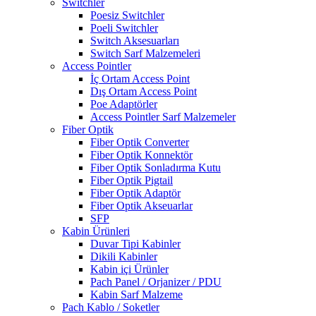
Switchler
Poesiz Switchler
Poeli Switchler
Switch Aksesuarları
Switch Sarf Malzemeleri
Access Pointler
İç Ortam Access Point
Dış Ortam Access Point
Poe Adaptörler
Access Pointler Sarf Malzemeler
Fiber Optik
Fiber Optik Converter
Fiber Optik Konnektör
Fiber Optik Sonladırma Kutu
Fiber Optik Pigtail
Fiber Optik Adaptör
Fiber Optik Akseuarlar
SFP
Kabin Ürünleri
Duvar Tipi Kabinler
Dikili Kabinler
Kabin içi Ürünler
Pach Panel / Orjanizer / PDU
Kabin Sarf Malzeme
Pach Kablo / Soketler