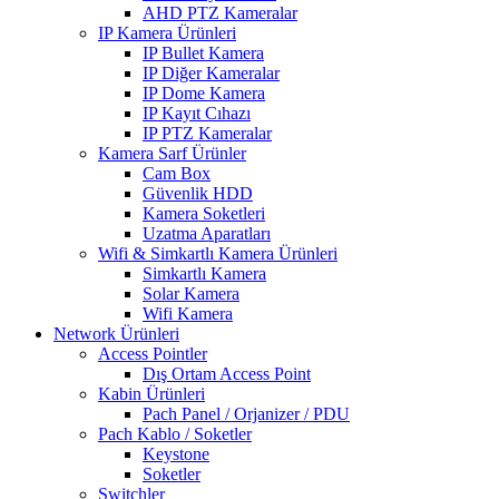
AHD PTZ Kameralar
IP Kamera Ürünleri
IP Bullet Kamera
IP Diğer Kameralar
IP Dome Kamera
IP Kayıt Cıhazı
IP PTZ Kameralar
Kamera Sarf Ürünler
Cam Box
Güvenlik HDD
Kamera Soketleri
Uzatma Aparatları
Wifi & Simkartlı Kamera Ürünleri
Simkartlı Kamera
Solar Kamera
Wifi Kamera
Network Ürünleri
Access Pointler
Dış Ortam Access Point
Kabin Ürünleri
Pach Panel / Orjanizer / PDU
Pach Kablo / Soketler
Keystone
Soketler
Switchler