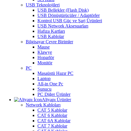
USB Teknolojileri
USB Bellekler (Flash Disk)
USB Dönüştürücüler / Adaptörler
Kontrol USB Güç ve Şarj Ürünleri
USB Network Aksesuarları
Hafıza Kartları
USB Kablolar
Bilgisayar Çevre Birimler
Mause
Klawye
Hoparlör
Monitör
PC
Masaüstü Hazır PC
Laptop
All-in One Pc
Sunucu
PC Diğer Ürünler
Altyapı Ürünler
Network Kabloları
CAT 5 Kablolar
CAT 6 Kablolar
CAT 6A Kablolar
CAT 7 Kablolar