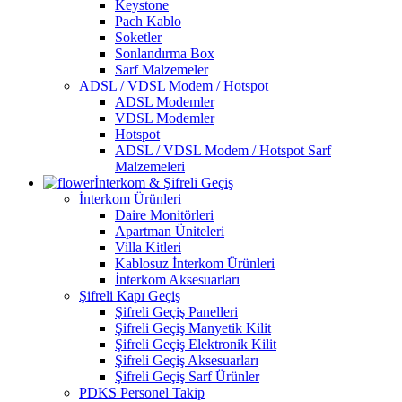
Keystone
Pach Kablo
Soketler
Sonlandırma Box
Sarf Malzemeler
ADSL / VDSL Modem / Hotspot
ADSL Modemler
VDSL Modemler
Hotspot
ADSL / VDSL Modem / Hotspot Sarf
Malzemeleri
İnterkom & Şifreli Geçiş
İnterkom Ürünleri
Daire Monitörleri
Apartman Üniteleri
Villa Kitleri
Kablosuz İnterkom Ürünleri
İnterkom Aksesuarları
Şifreli Kapı Geçiş
Şifreli Geçiş Panelleri
Şifreli Geçiş Manyetik Kilit
Şifreli Geçiş Elektronik Kilit
Şifreli Geçiş Aksesuarları
Şifreli Geçiş Sarf Ürünler
PDKS Personel Takip