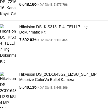
6,648.16
₺
KDV Dâhil:
7,977.79
₺
Hikvision DS_KIS313_P 4_TELLİ 7_inç
Dokunmatik Kit
7,592.03
₺
KDV Dâhil:
9,110.44
₺
Hikvision DS_2CD1643G2_LIZSU_SL 4_MP
Motorize ColorVu Bullet Kamera
5,540.13
₺
KDV Dâhil:
6,648.16
₺