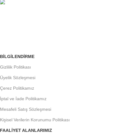
ÜCRETSİZ İADE
Siparişleri Takip Edin
BILGILENDIRME
Gizlilik Politikası
Üyelik Sözleşmesi
Çerez Politikamız
İptal ve İade Politikamız
Mesafeli Satış Sözleşmesi
Kişisel Verilerin Korunumu Politikası
FAALIYET ALANLARIMIZ