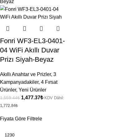
Fonri WF3-EL3-0401-
04 WiFi Akıllı Duvar
Prizı Siyah-Beyaz
Akıllı Anahtar ve Prizler
,
3
Kampanyadakiler
,
4 Fırsat
Ürünler
,
Yeni Ürünler
1,477.37
₺
1,559.44
₺
KDV Dâhil:
1,772.84
₺
Fiyata Göre Filtrele