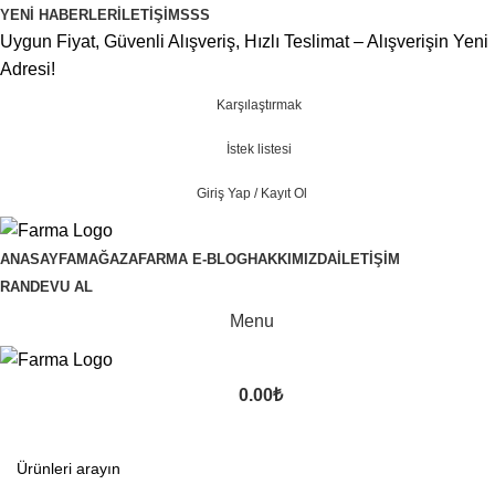
YENI HABERLER
İLETIŞIM
SSS
Uygun Fiyat, Güvenli Alışveriş, Hızlı Teslimat – Alışverişin Yeni
Adresi!
Karşılaştırmak
İstek listesi
Giriş Yap / Kayıt Ol
ANASAYFA
MAĞAZA
FARMA E-BLOG
HAKKIMIZDA
İLETIŞIM
RANDEVU AL
Menu
0.00
₺
Kategoriler