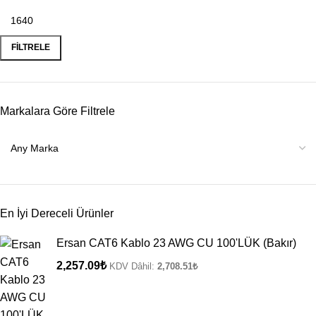
FILTRELE
Markalara Göre Filtrele
En İyi Dereceli Ürünler
Ersan CAT6 Kablo 23 AWG CU 100'LÜK (Bakır)
2,257.09
₺
KDV Dâhil:
2,708.51
₺