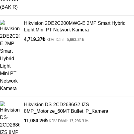
Hikvision 2DE2C200MWG-E 2MP Smart Hybrid
Light Mini PT Network Kamera
4,719.37
₺
KDV Dâhil:
5,663.24
₺
Hikvision DS-2CD2686G2-IZS
8MP_Motorıze_60MT Bullet IP_Kamera
11,080.26
₺
KDV Dâhil:
13,296.31
₺