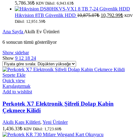
5,786.36
₺
KDV Dâhil:
6,943.63
₺
Orijinal
Şu
Hikvision 8TB Güvenlik HDD
10,875.07
₺
10,792.99
₺
KDV
fiyat:
andaki
Dâhil:
12,951.59
₺
fiyat:
10,875.07₺.
Ana Sayfa
Akıllı Ev Ürünleri
10,792.
Fiyata
6 sonucun tümü gösteriliyor
göre
Show sidebar
sıralandı:
Show
9
12
18
24
düşükten
yükseğe
Sepete Ekle
Quick view
Karşılaştırmak
Add to wishlist
Perkotek X7 Elektronik Şifreli Dolap Kabin
Çekmece Kilidi
Akıllı Kapı Kilitleri
,
Yeni Ürünler
1,436.33
₺
KDV Dâhil:
1,723.60
₺