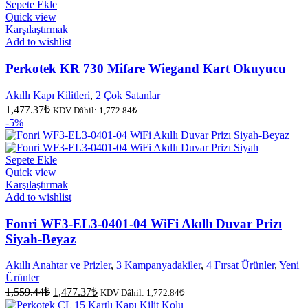
Sepete Ekle
Quick view
Karşılaştırmak
Add to wishlist
Perkotek KR 730 Mifare Wiegand Kart Okuyucu
Akıllı Kapı Kilitleri
,
2 Çok Satanlar
1,477.37
₺
KDV Dâhil:
1,772.84
₺
-5%
Sepete Ekle
Quick view
Karşılaştırmak
Add to wishlist
Fonri WF3-EL3-0401-04 WiFi Akıllı Duvar Prizı
Siyah-Beyaz
Akıllı Anahtar ve Prizler
,
3 Kampanyadakiler
,
4 Fırsat Ürünler
,
Yeni
Ürünler
Orijinal
Şu
1,559.44
₺
1,477.37
₺
KDV Dâhil:
1,772.84
₺
fiyat:
andaki