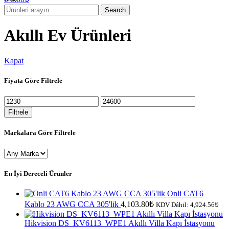
Search
Akıllı Ev Ürünleri
Kapat
Fiyata Göre Filtrele
En
En
düşük
yüksek
Filtrele
fiyat
fiyat
Markalara Göre Filtrele
En İyi Dereceli Ürünler
Onli CAT6
Kablo 23 AWG CCA 305'lik
4,103.80
₺
KDV Dâhil:
4,924.56
₺
Hikvision DS_KV6113_WPE1 Akıllı Villa Kapı İstasyonu