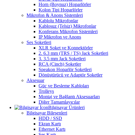
Horn (Boynuz) Hoparlörler
Kolon Tipi Hoparlörler
Mikrofon & Anons Sistemleri
Kablolu Mikrofonlar
Kablosuz (Telsiz) Mikrofonlar
Konferans Mikrofon Sistemleri
IP Mikrofon ve Anons
Ses Soketleri
XLR Soket ve Konnektörler
2. 6.3 mm (TRS / TS) Jack Soketleri
3. 3.5 mm Jack Soketleri
RCA (Cinch) Soketler
Speakon Hoparlör Soketleri
Dönüştürücü ve Adaptör Soketler
Aksesuar
Güç ve Besleme Kabloları
Trolleys
Montaj ve Bağlantı Aksesuarları
Diğer Tamamlayıcılar
Bilgisayar Ürünleri
Bilgisayar Bileşenleri
HDD / SSD
Ekran Kartı
Ethernet Kartı
Ses Kartı