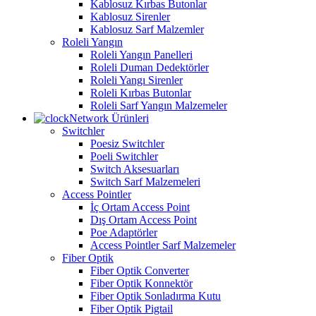
Kablosuz Kırbas Butonlar
Kablosuz Sirenler
Kablosuz Sarf Malzemler
Roleli Yangın
Roleli Yangın Panelleri
Roleli Duman Dedektörler
Roleli Yangı Sirenler
Roleli Kırbas Butonlar
Roleli Sarf Yangın Malzemeler
Network Ürünleri
Switchler
Poesiz Switchler
Poeli Switchler
Switch Aksesuarları
Switch Sarf Malzemeleri
Access Pointler
İç Ortam Access Point
Dış Ortam Access Point
Poe Adaptörler
Access Pointler Sarf Malzemeler
Fiber Optik
Fiber Optik Converter
Fiber Optik Konnektör
Fiber Optik Sonladırma Kutu
Fiber Optik Pigtail