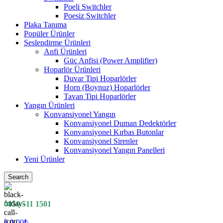
Poeli Switchler
Poesiz Switchler
Plaka Tanıma
Popüler Ürünler
Seslendirme Ürünleri
Anfi Ürünleri
Güç Anfisi (Power Amplifier)
Hoparlör Ürünleri
Duvar Tipi Hoparlörler
Horn (Boynuz) Hoparlörler
Tavan Tipi Hoparlörler
Yangın Ürünleri
Konvansiyonel Yangın
Konvansiyonel Duman Dedektörler
Konvansiyonel Kırbas Butonlar
Konvansiyonel Sirenler
Konvansiyonel Yangın Panelleri
Yeni Ürünler
Search
0850 511 1501
0
0.00
₺