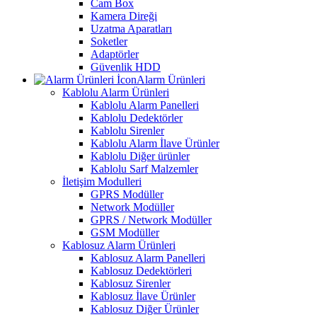
Cam Box
Kamera Direği
Uzatma Aparatları
Soketler
Adaptörler
Güvenlik HDD
Alarm Ürünleri
Kablolu Alarm Ürünleri
Kablolu Alarm Panelleri
Kablolu Dedektörler
Kablolu Sirenler
Kablolu Alarm İlave Ürünler
Kablolu Diğer ürünler
Kablolu Sarf Malzemler
İletişim Modulleri
GPRS Modüller
Network Modüller
GPRS / Network Modüller
GSM Modüller
Kablosuz Alarm Ürünleri
Kablosuz Alarm Panelleri
Kablosuz Dedektörleri
Kablosuz Sirenler
Kablosuz İlave Ürünler
Kablosuz Diğer Ürünler