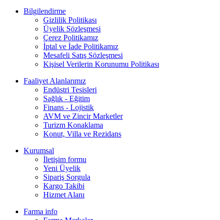
Bilgilendirme
Gizlilik Politikası
Üyelik Sözleşmesi
Çerez Politikamız
İptal ve İade Politikamız
Mesafeli Satış Sözleşmesi
Kişisel Verilerin Korunumu Politikası
Faaliyet Alanlarımız
Endüstri Tesisleri
Sağlık - Eğitim
Finans - Lojistik
AVM ve Zincir Marketler
Turizm Konaklama
Konut, Villa ve Rezidans
Kurumsal
İletişim formu
Yeni Üyelik
Sipariş Sorgula
Kargo Takibi
Hizmet Alanı
Farma info