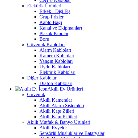
CAT 8 Kablolar
Elektirik Ürünleri
Erkek - Dişi Fiş
Grup Prizler
Kablo Bağı
Kanal ve Ekipmanları
Plastik Panolar
Boru
Güvenlik Kabloları
Alarm Kabloları
Kamera Kabloları
Yangın Kabloları
Uydu Kabloları
Elektirik Kabloları
Diğer Kablolar
Diafon Kabloları
Akıllı Ev Ürünleri
Güvenlik
Akıllı Kameralar
Akıllı Alarm Sistemleri
Akıllı Kapı Zilleri
Akıllı Kapı Kilitleri
Akıllı Mutfak & Banyo Ürünleri
Akıllı Evyeler
Sensörlü Musluklar ve Bataryalar