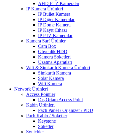
AHD PTZ Kameralar
IP Kamera Ürünleri
IP Bullet Kamera
IP Diğer Kameralar
IP Dome Kamera
IP Kayıt Cıhazı
IP PTZ Kameralar
Kamera Sarf Ürünler
Cam Box
Güvenlik HDD
Kamera Soketleri
Uzatma Aparatları
Wifi & Simkartlı Kamera Ürünleri
Simkartlı Kamera
Solar Kamera
Wifi Kamera
Network Ürünleri
Access Pointler
Dış Ortam Access Point
Kabin Ürünleri
Pach Panel / Orjanizer / PDU
Pach Kablo / Soketler
Keystone
Soketler
Switchler