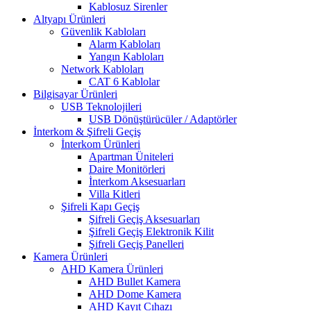
Kablosuz Sirenler
Altyapı Ürünleri
Güvenlik Kabloları
Alarm Kabloları
Yangın Kabloları
Network Kabloları
CAT 6 Kablolar
Bilgisayar Ürünleri
USB Teknolojileri
USB Dönüştürücüler / Adaptörler
İnterkom & Şifreli Geçiş
İnterkom Ürünleri
Apartman Üniteleri
Daire Monitörleri
İnterkom Aksesuarları
Villa Kitleri
Şifreli Kapı Geçiş
Şifreli Geçiş Aksesuarları
Şifreli Geçiş Elektronik Kilit
Şifreli Geçiş Panelleri
Kamera Ürünleri
AHD Kamera Ürünleri
AHD Bullet Kamera
AHD Dome Kamera
AHD Kayıt Cıhazı