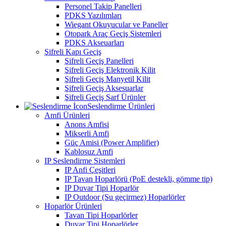
Personel Takip Panelleri
PDKS Yazılımları
Wiegant Okuyucular ve Paneller
Otopark Araç Geçiş Sistemleri
PDKS Akseuarları
Şifreli Kapı Geçiş
Şifreli Geçiş Panelleri
Şifreli Geçiş Elektronik Kilit
Şifreli Geçiş Manyetil Kilit
Şifreli Geçiş Aksesuarlar
Şifreli Geçiş Sarf Ürünler
Seslendirme Ürünleri
Amfi Ürünleri
Anons Amfisi
Mikserli Amfi
Güç Amisi (Power Amplifier)
Kablosuz Amfi
IP Seslendirme Sistemleri
IP Anfi Çeşitleri
IP Tavan Hoparlörü (PoE destekli, gömme tip)
IP Duvar Tipi Hoparlör
IP Outdoor (Su geçirmez) Hoparlörler
Hoparlör Ürünleri
Tavan Tipi Hoparlörler
Duvar Tipi Hoparlörler