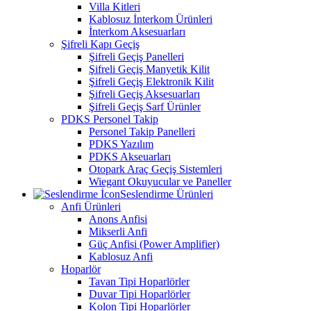
Villa Kitleri
Kablosuz İnterkom Ürünleri
İnterkom Aksesuarları
Şifreli Kapı Geçiş
Şifreli Geçiş Panelleri
Şifreli Geçiş Manyetik Kilit
Şifreli Geçiş Elektronik Kilit
Şifreli Geçiş Aksesuarları
Şifreli Geçiş Sarf Ürünler
PDKS Personel Takip
Personel Takip Panelleri
PDKS Yazılım
PDKS Akseuarları
Otopark Araç Geçiş Sistemleri
Wiegant Okuyucular ve Paneller
Seslendirme Ürünleri
Anfi Ürünleri
Anons Anfisi
Mikserli Anfi
Güç Anfisi (Power Amplifier)
Kablosuz Anfi
Hoparlör
Tavan Tipi Hoparlörler
Duvar Tipi Hoparlörler
Kolon Tipi Hoparlörler