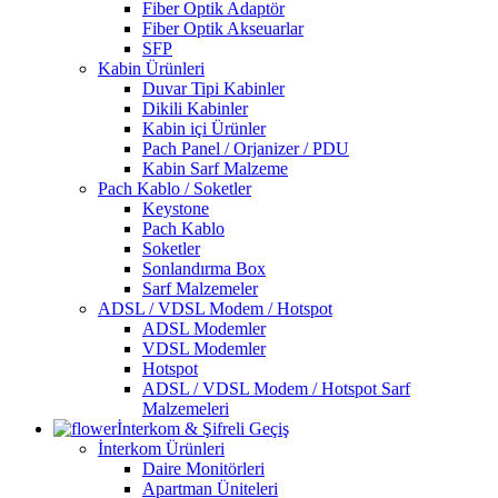
Fiber Optik Adaptör
Fiber Optik Akseuarlar
SFP
Kabin Ürünleri
Duvar Tipi Kabinler
Dikili Kabinler
Kabin içi Ürünler
Pach Panel / Orjanizer / PDU
Kabin Sarf Malzeme
Pach Kablo / Soketler
Keystone
Pach Kablo
Soketler
Sonlandırma Box
Sarf Malzemeler
ADSL / VDSL Modem / Hotspot
ADSL Modemler
VDSL Modemler
Hotspot
ADSL / VDSL Modem / Hotspot Sarf
Malzemeleri
İnterkom & Şifreli Geçiş
İnterkom Ürünleri
Daire Monitörleri
Apartman Üniteleri