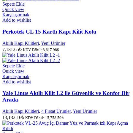
fiyat:
1,559.44₺.
Sepete Ekle
1,477.37₺.
Quick view
Karşılaştırmak
Add to wishlist
Perkotek CL 15 Kartlı Kapı Kilit Kolu
Akıllı Kapı Kilitleri
,
Yeni Ürünler
7,181.65
₺
KDV Dâhil:
8,617.98
₺
Sepete Ekle
Quick view
Karşılaştırmak
Add to wishlist
Yale Linus Akıllı Kilit L2 ile Güvenlik ve Konfor Bir
Arada
Akıllı Kapı Kilitleri
,
4 Fırsat Ürünler
,
Yeni Ürünler
13,132.16
₺
KDV Dâhil:
15,758.59
₺