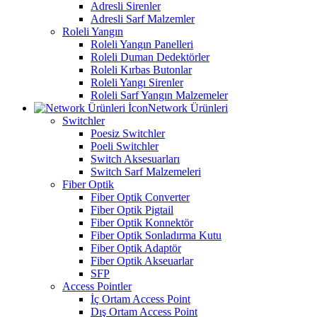
Adresli Sirenler
Adresli Sarf Malzemler
Roleli Yangın
Roleli Yangın Panelleri
Roleli Duman Dedektörler
Roleli Kırbas Butonlar
Roleli Yangı Sirenler
Roleli Sarf Yangın Malzemeler
Network Ürünleri
Switchler
Poesiz Switchler
Poeli Switchler
Switch Aksesuarları
Switch Sarf Malzemeleri
Fiber Optik
Fiber Optik Converter
Fiber Optik Pigtail
Fiber Optik Konnektör
Fiber Optik Sonladırma Kutu
Fiber Optik Adaptör
Fiber Optik Akseuarlar
SFP
Access Pointler
İç Ortam Access Point
Dış Ortam Access Point