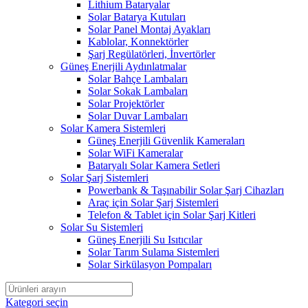
Lithium Bataryalar
Solar Batarya Kutuları
Solar Panel Montaj Ayakları
Kablolar, Konnektörler
Şarj Regülatörleri, İnvertörler
Güneş Enerjili Aydınlatmalar
Solar Bahçe Lambaları
Solar Sokak Lambaları
Solar Projektörler
Solar Duvar Lambaları
Solar Kamera Sistemleri
Güneş Enerjili Güvenlik Kameraları
Solar WiFi Kameralar
Bataryalı Solar Kamera Setleri
Solar Şarj Sistemleri
Powerbank & Taşınabilir Solar Şarj Cihazları
Araç için Solar Şarj Sistemleri
Telefon & Tablet için Solar Şarj Kitleri
Solar Su Sistemleri
Güneş Enerjili Su Isıtıcılar
Solar Tarım Sulama Sistemleri
Solar Sirkülasyon Pompaları
Kategori seçin