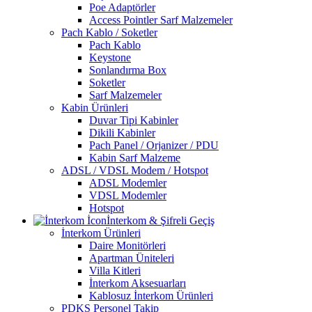
Poe Adaptörler
Access Pointler Sarf Malzemeler
Pach Kablo / Soketler
Pach Kablo
Keystone
Sonlandırma Box
Soketler
Sarf Malzemeler
Kabin Ürünleri
Duvar Tipi Kabinler
Dikili Kabinler
Pach Panel / Orjanizer / PDU
Kabin Sarf Malzeme
ADSL / VDSL Modem / Hotspot
ADSL Modemler
VDSL Modemler
Hotspot
İnterkom & Şifreli Geçiş
İnterkom Ürünleri
Daire Monitörleri
Apartman Üniteleri
Villa Kitleri
İnterkom Aksesuarları
Kablosuz İnterkom Ürünleri
PDKS Personel Takip