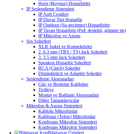
Horn (Boynuz) Hoparlörler
IP Seslendirme Sistemleri
IP Anfi Çeşitleri
IP Duvar Tipi Hoparlör
IP Outdoor (Su geçirmez) Hoparlörler
IP Tavan Hoparlörü (PoE destekli, gömme tip)
IP Mikrofon ve Anons
Ses Soketleri
XLR Soket ve Konnektörler
2. 6.3 mm (TRS / TS) Jack Soketleri
3. 3.5 mm Jack Soketleri
Speakon Hoparlör Soketleri
RCA (Cinch) Soketler
Dönüştürücü ve Adaptör Soketler
Seslendirme Aksesuarları
Güç ve Besleme Kabloları
Trolleys
Montaj ve Bağlantı Aksesuarları
Diğer Tamamlayıcılar
Mikrofon & Anons Sistemleri
Kablolu Mikrofonlar
Kablosuz (Telsiz) Mikrofonlar
Konferans Mikrofon Sistemleri
Konferans Mikrofon Sistemleri
Bilgisayar Ürünleri