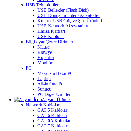
USB Teknolojileri
USB Bellekler (Flash Disk)
USB Dönüştürücüler / Adaptörler
Kontrol USB Güç ve Şarj Ürünleri
USB Network Aksesuarları
Hafıza Kartları
USB Kablolar
Bilgisayar Çevre Birimler
Mause
Klawye
Hoparlör
Monitör
PC
Masaüstü Hazır PC
Laptop
All-in One Pc
Sunucu
PC Diğer Ürünler
Altyapı Ürünler
Network Kabloları
CAT 5 Kablolar
CAT 6 Kablolar
CAT 6A Kablolar
CAT 7 Kablolar