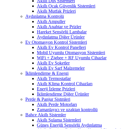
Akıllı Duş Sistemleri
Akıllı Ocak Güvenlik Sistemleri
Akıllı Mutfak Prizleri
Aydınlatma Kontrolü
Akıllı Ampuller
Akıllı Anahtar ve Prizler
Hareket Sensörlü Lambalar
Aydınlatma Diğer Ürünler
Ev Otomasyon Kontrol Sistemleri
Akıllı Ev Kontrol Panelleri
Mobil Uyumlu Otomasyon Sistemleri
WiFi + Zigbee + RF Uyumlu Cihazlar
Akıllı Ev Soketler
Akıllı Ev Sarf Malzemeler
İklimlendirme & Energi
Akıllı Termostatlar
Akıllı Klima Kontrol Cihazları
Enerji İzleme Prizleri
İklimlendirme Diğer Ürünler
Perde & Panjur Sistmleri
Akıllı Perde Motorları
Zamanlayıcı ve uzaktan kontrollü
Bahçe Akıllı Sistemler
Akıllı Sulama Sistemleri
Güneş Enerjili Sensörlü Aydınlatma