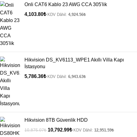
Onli CAT6 Kablo 23 AWG CCA 305'lik
4,103.80
₺
KDV Dâhil:
4,924.56
₺
Hikvision DS_KV6113_WPE1 Akıllı Villa Kapı
İstasyonu
5,786.36
₺
KDV Dâhil:
6,943.63
₺
Hikvision 8TB Güvenlik HDD
10,792.99
₺
10,875.07
₺
KDV Dâhil:
12,951.59
₺