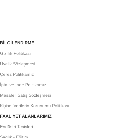
ÜCRETSİZ İADE
Siparişleri Takip Edin
BILGILENDIRME
Gizlilik Politikası
Üyelik Sözleşmesi
Çerez Politikamız
İptal ve İade Politikamız
Mesafeli Satış Sözleşmesi
Kişisel Verilerin Korunumu Politikası
FAALIYET ALANLARIMIZ
Endüstri Tesisleri
Sağlık - Eğitim