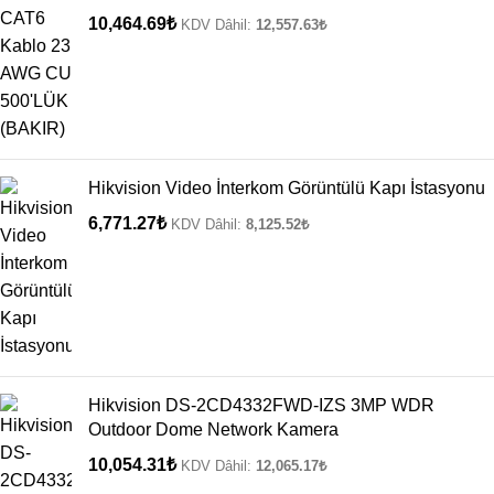
10,464.69
₺
KDV Dâhil:
12,557.63
₺
Hikvision Video İnterkom Görüntülü Kapı İstasyonu
6,771.27
₺
KDV Dâhil:
8,125.52
₺
Hikvision DS-2CD4332FWD-IZS 3MP WDR
Outdoor Dome Network Kamera
10,054.31
₺
KDV Dâhil:
12,065.17
₺