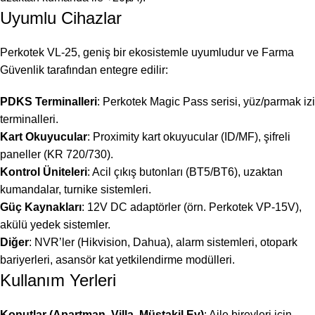
Uyumlu Cihazlar
Perkotek VL-25, geniş bir ekosistemle uyumludur ve Farma
Güvenlik tarafından entegre edilir:
PDKS Terminalleri
: Perkotek Magic Pass serisi, yüz/parmak izi
terminalleri.
Kart Okuyucular
: Proximity kart okuyucular (ID/MF), şifreli
paneller (KR 720/730).
Kontrol Üniteleri
: Acil çıkış butonları (BT5/BT6), uzaktan
kumandalar, turnike sistemleri.
Güç Kaynakları
: 12V DC adaptörler (örn. Perkotek VP-15V),
akülü yedek sistemler.
Diğer
: NVR’ler (Hikvision, Dahua), alarm sistemleri, otopark
bariyerleri, asansör kat yetkilendirme modülleri.
Kullanım Yerleri
Konutlar (Apartman, Villa, Müstakil Ev)
: Aile bireyleri için