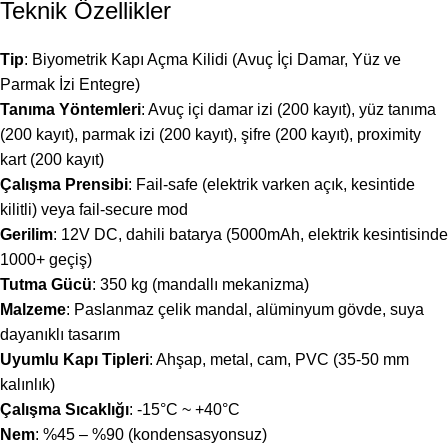
Teknik Özellikler
Tip
: Biyometrik Kapı Açma Kilidi (Avuç İçi Damar, Yüz ve
Parmak İzi Entegre)
Tanıma Yöntemleri
: Avuç içi damar izi (200 kayıt), yüz tanıma
(200 kayıt), parmak izi (200 kayıt), şifre (200 kayıt), proximity
kart (200 kayıt)
Çalışma Prensibi
: Fail-safe (elektrik varken açık, kesintide
kilitli) veya fail-secure mod
Gerilim
: 12V DC, dahili batarya (5000mAh, elektrik kesintisinde
1000+ geçiş)
Tutma Gücü
: 350 kg (mandallı mekanizma)
Malzeme
: Paslanmaz çelik mandal, alüminyum gövde, suya
dayanıklı tasarım
Uyumlu Kapı Tipleri
: Ahşap, metal, cam, PVC (35-50 mm
kalınlık)
Çalışma Sıcaklığı
: -15°C ~ +40°C
Nem
: %45 – %90 (kondensasyonsuz)