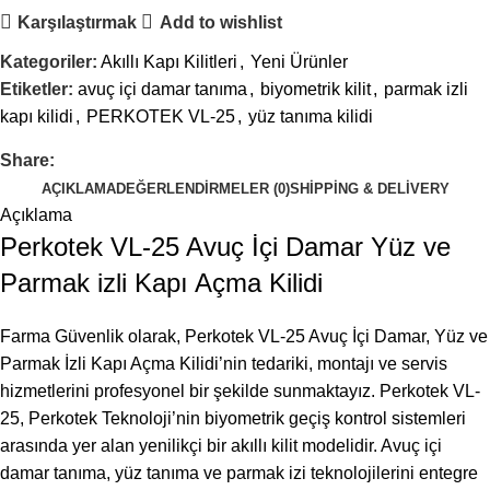
Karşılaştırmak
Add to wishlist
Kategoriler:
Akıllı Kapı Kilitleri
,
Yeni Ürünler
Etiketler:
avuç içi damar tanıma
,
biyometrik kilit
,
parmak izli
kapı kilidi
,
PERKOTEK VL-25
,
yüz tanıma kilidi
Share:
AÇIKLAMA
DEĞERLENDIRMELER (0)
SHIPPING & DELIVERY
Açıklama
Perkotek VL-25 Avuç İçi Damar Yüz ve
Parmak izli Kapı Açma Kilidi
Farma Güvenlik olarak, Perkotek VL-25 Avuç İçi Damar, Yüz ve
Parmak İzli Kapı Açma Kilidi’nin tedariki, montajı ve servis
hizmetlerini profesyonel bir şekilde sunmaktayız. Perkotek VL-
25, Perkotek Teknoloji’nin biyometrik geçiş kontrol sistemleri
arasında yer alan yenilikçi bir akıllı kilit modelidir. Avuç içi
damar tanıma, yüz tanıma ve parmak izi teknolojilerini entegre