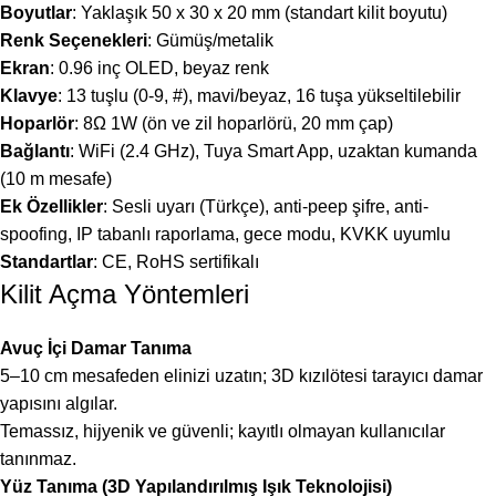
Boyutlar
: Yaklaşık 50 x 30 x 20 mm (standart kilit boyutu)
Renk Seçenekleri
: Gümüş/metalik
Ekran
: 0.96 inç OLED, beyaz renk
Klavye
: 13 tuşlu (0-9, #), mavi/beyaz, 16 tuşa yükseltilebilir
Hoparlör
: 8Ω 1W (ön ve zil hoparlörü, 20 mm çap)
Bağlantı
: WiFi (2.4 GHz), Tuya Smart App, uzaktan kumanda
(10 m mesafe)
Ek Özellikler
: Sesli uyarı (Türkçe), anti-peep şifre, anti-
spoofing, IP tabanlı raporlama, gece modu, KVKK uyumlu
Standartlar
: CE, RoHS sertifikalı
Kilit Açma Yöntemleri
Avuç İçi Damar Tanıma
5–10 cm mesafeden elinizi uzatın; 3D kızılötesi tarayıcı damar
yapısını algılar.
Temassız, hijyenik ve güvenli; kayıtlı olmayan kullanıcılar
tanınmaz.
Yüz Tanıma (3D Yapılandırılmış Işık Teknolojisi)