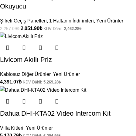
Okuyucu
Şifreli Geçiş Panelleri
,
1 Haftanın İndirimleri
,
Yeni Ürünler
2,051.90
₺
2,257.09
₺
KDV Dâhil:
2,462.28
₺
Livicom Akıllı Priz
Kablosuz Diğer Ürünler
,
Yeni Ürünler
4,391.07
₺
KDV Dâhil:
5,269.28
₺
Dahua DHI-KTA02 Video Intercom Kit
Villa Kitleri
,
Yeni Ürünler
5,170.79
₺
KDV Dâhil:
6,204.95
₺