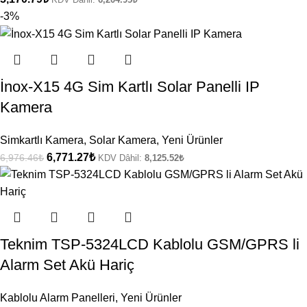
-3%
İnox-X15 4G Sim Kartlı Solar Panelli IP
Kamera
Simkartlı Kamera
,
Solar Kamera
,
Yeni Ürünler
6,771.27
₺
6,976.46
₺
KDV Dâhil:
8,125.52
₺
Teknim TSP-5324LCD Kablolu GSM/GPRS li
Alarm Set Akü Hariç
Kablolu Alarm Panelleri
,
Yeni Ürünler