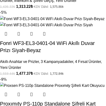
Ürünler
,
İnterkom & Şifreli Geçiş
,
Yeni Ürünler
1,313.22
₺
1,436.33
₺
KDV Dâhil:
1,575.86
₺
-5%
Fonri WF3-EL3-0401-04 WiFi Akıllı Duvar
Prizı Siyah-Beyaz
Akıllı Anahtar ve Prizler
,
3 Kampanyadakiler
,
4 Fırsat Ürünler
,
Yeni Ürünler
1,477.37
₺
1,559.44
₺
KDV Dâhil:
1,772.84
₺
-9%
Proxımıty PS-110p Standalone Şifreli Kart