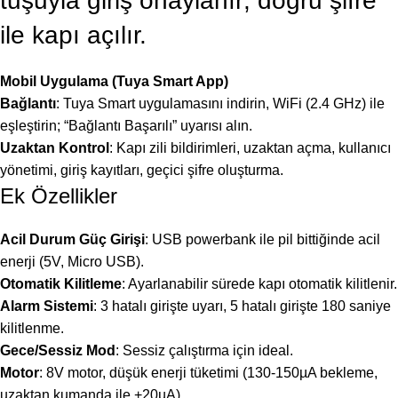
tuşuyla giriş onaylanır; doğru şifre
ile kapı açılır.
Mobil Uygulama (Tuya Smart App)
Bağlantı
: Tuya Smart uygulamasını indirin, WiFi (2.4 GHz) ile
eşleştirin; “Bağlantı Başarılı” uyarısı alın.
Uzaktan Kontrol
: Kapı zili bildirimleri, uzaktan açma, kullanıcı
yönetimi, giriş kayıtları, geçici şifre oluşturma.
Ek Özellikler
Acil Durum Güç Girişi
: USB powerbank ile pil bittiğinde acil
enerji (5V, Micro USB).
Otomatik Kilitleme
: Ayarlanabilir sürede kapı otomatik kilitlenir.
Alarm Sistemi
: 3 hatalı girişte uyarı, 5 hatalı girişte 180 saniye
kilitlenme.
Gece/Sessiz Mod
: Sessiz çalıştırma için ideal.
Motor
: 8V motor, düşük enerji tüketimi (130-150µA bekleme,
uzaktan kumanda ile +20µA).