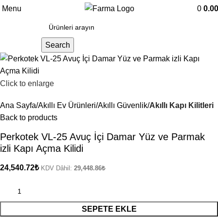
Menu
0
0.0
Search
Click to enlarge
Ana Sayfa
Akıllı Ev Ürünleri
Akıllı Güvenlik
Akıllı Kapı Kilitleri
Back to products
Perkotek VL-25 Avuç İçi Damar Yüz ve Parmak
izli Kapı Açma Kilidi
24,540.72
₺
KDV Dâhil:
29,448.86
₺
SEPETE EKLE