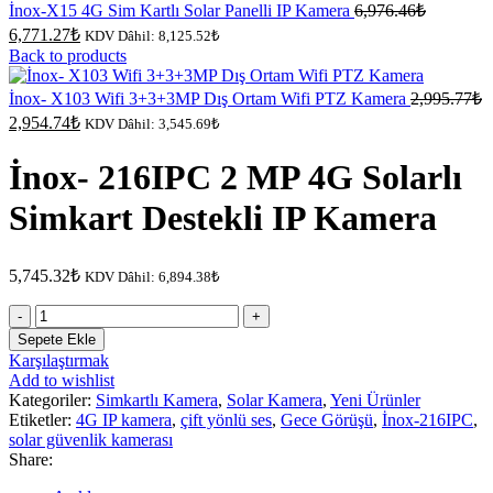
Orijinal
İnox-X15 4G Sim Kartlı Solar Panelli IP Kamera
6,976.46
₺
fiyat:
Şu
6,771.27
₺
KDV Dâhil:
8,125.52
₺
6,976.46
andaki
Back to products
fiyat:
6,771.27₺.
İnox- X103 Wifi 3+3+3MP Dış Ortam Wifi PTZ Kamera
2,995.77
₺
Orijinal
Şu
2,954.74
₺
KDV Dâhil:
3,545.69
₺
fiyat:
andaki
fiyat:
2,995.77₺.
İnox- 216IPC 2 MP 4G Solarlı
2,954.74₺.
Simkart Destekli IP Kamera
5,745.32
₺
KDV Dâhil:
6,894.38
₺
İnox-
216IPC
Sepete Ekle
2
Karşılaştırmak
MP
Add to wishlist
4G
Kategoriler:
Simkartlı Kamera
,
Solar Kamera
,
Yeni Ürünler
Solarlı
Etiketler:
4G IP kamera
,
çift yönlü ses
,
Gece Görüşü
,
İnox-216IPC
,
Simkart
solar güvenlik kamerası
Destekli
Share:
IP
Kamera