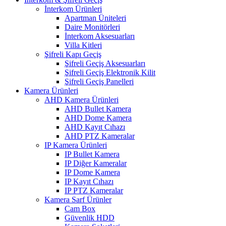
İnterkom Ürünleri
Apartman Üniteleri
Daire Monitörleri
İnterkom Aksesuarları
Villa Kitleri
Şifreli Kapı Geçiş
Şifreli Geçiş Aksesuarları
Şifreli Geçiş Elektronik Kilit
Şifreli Geçiş Panelleri
Kamera Ürünleri
AHD Kamera Ürünleri
AHD Bullet Kamera
AHD Dome Kamera
AHD Kayıt Cıhazı
AHD PTZ Kameralar
IP Kamera Ürünleri
IP Bullet Kamera
IP Diğer Kameralar
IP Dome Kamera
IP Kayıt Cıhazı
IP PTZ Kameralar
Kamera Sarf Ürünler
Cam Box
Güvenlik HDD