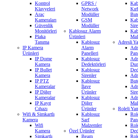
Kontrol
GPRS /
Kab
Klavyeleri
Network
Kır
Araç
Modüller
But
Kameraları
GSM
Kab
Güvenlik
Modüller
Sire
Monitörleri
Kablosuz Alarm
Kab
Plaka
Ürünleri
Mal
Tanıma
Kablosuz
Adresli Y
IP Kamera
Alarm
Adr
Ürünleri
Panelleri
Pane
IP Dome
Kablosuz
Adr
Kamera
Dedektörleri
Du
IP Bullet
Kablosuz
Ded
Kamera
Sirenler
Adr
IP PTZ
Kablosuz
But
Kameralar
İlave
Adr
IP Diğer
Ürünler
Sire
Kameralar
Kablosuz
Adr
IP Kayıt
Diğer
Mal
Cıhazı
Ürünler
Roleli Ya
Wifi & Simkartlı
Kablosuz
Rol
Kamera
Sarf
Pane
Wifi
Malzemler
Rol
Kamera
Özel Ürünler
Ded
Simkartlı
Beam
Rol