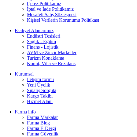
Çerez Politikamız
İptal ve İade Politikamız
Mesafeli Satış Sözleşmesi
Kişisel Verilerin Korunumu Politikası
Faaliyet Alanlarımız
Endüstri Tesisleri
Sağlık - Eğitim
Finans - Lojistik
AVM ve Zincir Marketler
Turizm Konaklama
Konut, Villa ve Rezidans
Kurumsal
İletişim formu
Yeni Üyelik
Sipariş Sorgula
Kargo Takibi
Hizmet Alanı
Farma info
Farma Markalar
Farma Blog
Farma E-Dergi
Farma Güvenlik