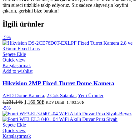
tüm süreci titizlikle takip ediyoruz. Siz sadece alışverişin keyfini
çıkarın, gerisini bize bırakın!
İlgili ürünler
-5%
Sepete Ekle
Quick view
Karşılaştırmak
Add to wishlist
Hikvision 2MP Fixed-Turret Dome-Kamera
AHD Dome Kamera
,
2 Çok Satanlar
,
Yeni Ürünler
Orijinal
Şu
1,231.14
₺
1,169.58
₺
KDV Dâhil:
1,403.50
₺
fiyat:
andaki
-5%
fiyat:
1,231.14₺.
1,169.58₺.
Sepete Ekle
Quick view
Karşılaştırmak