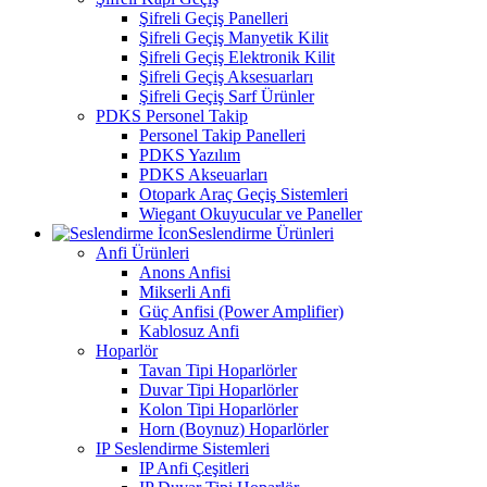
Şifreli Geçiş Panelleri
Şifreli Geçiş Manyetik Kilit
Şifreli Geçiş Elektronik Kilit
Şifreli Geçiş Aksesuarları
Şifreli Geçiş Sarf Ürünler
PDKS Personel Takip
Personel Takip Panelleri
PDKS Yazılım
PDKS Akseuarları
Otopark Araç Geçiş Sistemleri
Wiegant Okuyucular ve Paneller
Seslendirme Ürünleri
Anfi Ürünleri
Anons Anfisi
Mikserli Anfi
Güç Anfisi (Power Amplifier)
Kablosuz Anfi
Hoparlör
Tavan Tipi Hoparlörler
Duvar Tipi Hoparlörler
Kolon Tipi Hoparlörler
Horn (Boynuz) Hoparlörler
IP Seslendirme Sistemleri
IP Anfi Çeşitleri