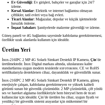
Ev Güvenliği
: Ev girişleri, bahçeler ve garajlar için 24/7
izleme.
Kırsal Alanlar
: Elektrik ve internet bağlantısı olmayan
çiftlikler, tatil evleri veya bağ evleri.
Ticari Alanlar
: Mağazalar, depolar ve küçük işletmelerde
hırsızlık önleme.
İnşaat Sahaları
: Şantiyelerde malzeme güvenliği ve izleme.
Güneş paneli ve 4G bağlantısı sayesinde kablolama gerektirmemesi,
özellikle uzak alanlarda kullanım için idealdir.
Üretim Yeri
İnox-216IPC 2 MP 4G Solarlı Simkart Destekli IP Kamera,
Çin
’de
üretilmektedir. İnox Digital markası altında, uluslararası kalite
standartlarına uygun modern tesislerde изготовлен. CE ve RoHS
sertifikalarıyla desteklenen cihaz, dayanıklılık ve güvenilirlik sunar.
İnox-216IPC 2 MP 4G Solarlı Simkart Destekli IP Kamera, güneş
enerjisiyle çalışan, kablolama gerektirmeyen ve yüksek kaliteli
görüntü sunan bir güvenlik çözümüdür. 2 MP çözünürlük, çift yönlü
ses ve hareket algılama özellikleriyle hem bireysel hem de ticari
kullanıcılar için idealdir. Çin’de üretilen bu cihaz, uygun fiyatlı ve
yenilikçi bir güvenlik sistemi arayanlar için mükemmel bir