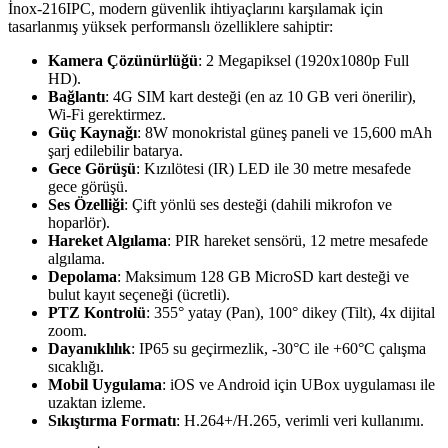
İnox-216IPC, modern güvenlik ihtiyaçlarını karşılamak için
tasarlanmış yüksek performanslı özelliklere sahiptir:
Kamera Çözünürlüğü
: 2 Megapiksel (1920x1080p Full
HD).
Bağlantı
: 4G SIM kart desteği (en az 10 GB veri önerilir),
Wi-Fi gerektirmez.
Güç Kaynağı
: 8W monokristal güneş paneli ve 15,600 mAh
şarj edilebilir batarya.
Gece Görüşü
: Kızılötesi (IR) LED ile 30 metre mesafede
gece görüşü.
Ses Özelliği
: Çift yönlü ses desteği (dahili mikrofon ve
hoparlör).
Hareket Algılama
: PIR hareket sensörü, 12 metre mesafede
algılama.
Depolama
: Maksimum 128 GB MicroSD kart desteği ve
bulut kayıt seçeneği (ücretli).
PTZ Kontrolü
: 355° yatay (Pan), 100° dikey (Tilt), 4x dijital
zoom.
Dayanıklılık
: IP65 su geçirmezlik, -30°C ile +60°C çalışma
sıcaklığı.
Mobil Uygulama
: iOS ve Android için UBox uygulaması ile
uzaktan izleme.
Sıkıştırma Formatı
: H.264+/H.265, verimli veri kullanımı.