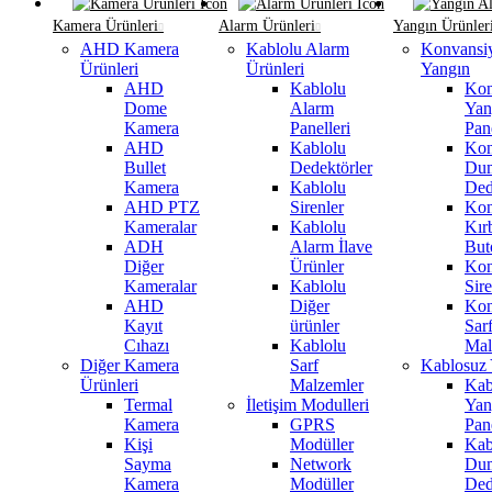
Kamera Ürünleri
Alarm Ürünleri
Yangın Ürünler
AHD Kamera
Kablolu Alarm
Konvansi
Ürünleri
Ürünleri
Yangın
AHD
Kablolu
Kon
Dome
Alarm
Yan
Kamera
Panelleri
Pane
AHD
Kablolu
Kon
Bullet
Dedektörler
Du
Kamera
Kablolu
Ded
AHD PTZ
Sirenler
Kon
Kameralar
Kablolu
Kır
ADH
Alarm İlave
But
Diğer
Ürünler
Kon
Kameralar
Kablolu
Sire
AHD
Diğer
Kon
Kayıt
ürünler
Sar
Cıhazı
Kablolu
Mal
Diğer Kamera
Sarf
Kablosuz 
Ürünleri
Malzemler
Kab
Termal
İletişim Modulleri
Yan
Kamera
GPRS
Pane
Kişi
Modüller
Kab
Sayma
Network
Du
Kamera
Modüller
Ded