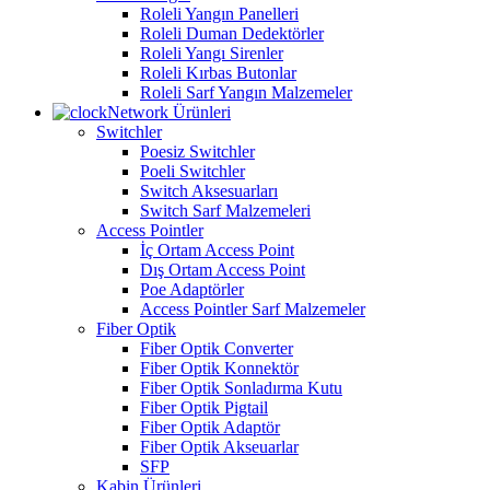
Roleli Yangın Panelleri
Roleli Duman Dedektörler
Roleli Yangı Sirenler
Roleli Kırbas Butonlar
Roleli Sarf Yangın Malzemeler
Network Ürünleri
Switchler
Poesiz Switchler
Poeli Switchler
Switch Aksesuarları
Switch Sarf Malzemeleri
Access Pointler
İç Ortam Access Point
Dış Ortam Access Point
Poe Adaptörler
Access Pointler Sarf Malzemeler
Fiber Optik
Fiber Optik Converter
Fiber Optik Konnektör
Fiber Optik Sonladırma Kutu
Fiber Optik Pigtail
Fiber Optik Adaptör
Fiber Optik Akseuarlar
SFP
Kabin Ürünleri