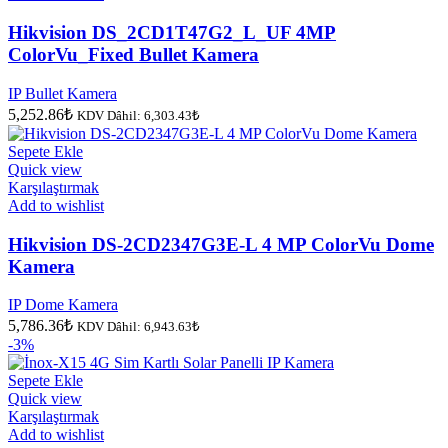
Hikvision DS_2CD1T47G2_L_UF 4MP
ColorVu_Fixed Bullet Kamera
IP Bullet Kamera
5,252.86
₺
KDV Dâhil:
6,303.43
₺
Sepete Ekle
Quick view
Karşılaştırmak
Add to wishlist
Hikvision DS-2CD2347G3E-L 4 MP ColorVu Dome
Kamera
IP Dome Kamera
5,786.36
₺
KDV Dâhil:
6,943.63
₺
-3%
Sepete Ekle
Quick view
Karşılaştırmak
Add to wishlist