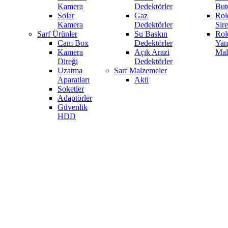
Kamera
Dedektörler
But
Solar
Gaz
Rol
Kamera
Dedektörler
Sire
Sarf Ürünler
Su Baskın
Role
Cam Box
Dedektörler
Yan
Kamera
Açık Arazi
Mal
Direği
Dedektörler
Uzatma
Sarf Malzemeler
Aparatları
Akü
Soketler
Adaptörler
Güvenlik
HDD