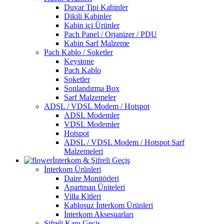
Duvar Tipi Kabinler
Dikili Kabinler
Kabin içi Ürünler
Pach Panel / Orjanizer / PDU
Kabin Sarf Malzeme
Pach Kablo / Soketler
Keystone
Pach Kablo
Soketler
Sonlandırma Box
Sarf Malzemeler
ADSL / VDSL Modem / Hotspot
ADSL Modemler
VDSL Modemler
Hotspot
ADSL / VDSL Modem / Hotspot Sarf
Malzemeleri
İnterkom & Şifreli Geçiş
İnterkom Ürünleri
Daire Monitörleri
Apartman Üniteleri
Villa Kitleri
Kablosuz İnterkom Ürünleri
İnterkom Aksesuarları
Şifreli Kapı Geçiş