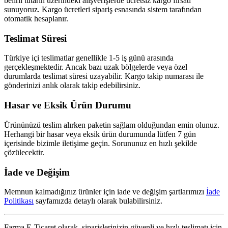
belirli tutarın üzerindeki alışverişlerde ücretsiz kargo fırsatı
sunuyoruz. Kargo ücretleri sipariş esnasında sistem tarafından
otomatik hesaplanır.
Teslimat Süresi
Türkiye içi teslimatlar genellikle 1-5 iş günü arasında
gerçekleşmektedir. Ancak bazı uzak bölgelerde veya özel
durumlarda teslimat süresi uzayabilir. Kargo takip numarası ile
gönderinizi anlık olarak takip edebilirsiniz.
Hasar ve Eksik Ürün Durumu
Ürününüzü teslim alırken paketin sağlam olduğundan emin olunuz.
Herhangi bir hasar veya eksik ürün durumunda lütfen 7 gün
içerisinde bizimle iletişime geçin. Sorununuz en hızlı şekilde
çözülecektir.
İade ve Değişim
Memnun kalmadığınız ürünler için iade ve değişim şartlarımızı
İade
Politikası
sayfamızda detaylı olarak bulabilirsiniz.
Farma E-Ticaret olarak, siparişlerinizin güvenli ve hızlı teslimatı için