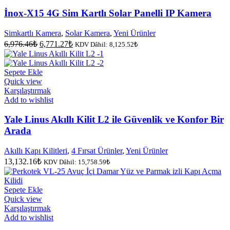
İnox-X15 4G Sim Kartlı Solar Panelli IP Kamera
Simkartlı Kamera
,
Solar Kamera
,
Yeni Ürünler
Orijinal
Şu
6,976.46
₺
6,771.27
₺
KDV Dâhil:
8,125.52
₺
fiyat:
andaki
fiyat:
6,976.46₺.
6,771.27₺.
Sepete Ekle
Quick view
Karşılaştırmak
Add to wishlist
Yale Linus Akıllı Kilit L2 ile Güvenlik ve Konfor Bir
Arada
Akıllı Kapı Kilitleri
,
4 Fırsat Ürünler
,
Yeni Ürünler
13,132.16
₺
KDV Dâhil:
15,758.59
₺
Sepete Ekle
Quick view
Karşılaştırmak
Add to wishlist