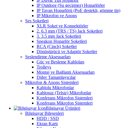
IP Duvar Tipi Hoparlör
IP Outdoor (Su geçirmez) Hoparlörler
IP Tavan Hoparlörü (PoE destekli, gömme tip)
IP Mikrofon ve Anons
Ses Soketleri
XLR Soket ve Konnektörler
2. 6.3 mm (TRS / TS) Jack Soketleri
3. 3.5 mm Jack Soketleri
Speakon Hoparlör Soketleri
RCA (Cinch) Soketler
Dönüştürücü ve Adaptör Soketler
Seslendirme Aksesuarları
Güç ve Besleme Kabloları
Trolleys
Montaj ve Bağlantı Aksesuarları
Diğer Tamamlayıcılar
Mikrofon & Anons Sistemleri
Kablolu Mikrofonlar
Kablosuz (Telsiz) Mikrofonlar
Konferans Mikrofon Sistemleri
Konferans Mikrofon Sistemleri
Bilgisayar Ürünleri
Bilgisayar Bileşenleri
HDD / SSD
Ekran Kartı