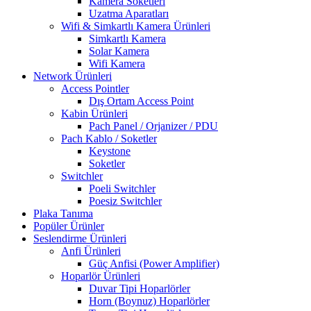
Kamera Soketleri
Uzatma Aparatları
Wifi & Simkartlı Kamera Ürünleri
Simkartlı Kamera
Solar Kamera
Wifi Kamera
Network Ürünleri
Access Pointler
Dış Ortam Access Point
Kabin Ürünleri
Pach Panel / Orjanizer / PDU
Pach Kablo / Soketler
Keystone
Soketler
Switchler
Poeli Switchler
Poesiz Switchler
Plaka Tanıma
Popüler Ürünler
Seslendirme Ürünleri
Anfi Ürünleri
Güç Anfisi (Power Amplifier)
Hoparlör Ürünleri
Duvar Tipi Hoparlörler
Horn (Boynuz) Hoparlörler