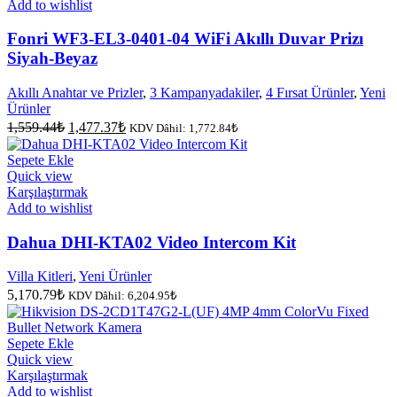
Add to wishlist
Fonri WF3-EL3-0401-04 WiFi Akıllı Duvar Prizı
Siyah-Beyaz
Akıllı Anahtar ve Prizler
,
3 Kampanyadakiler
,
4 Fırsat Ürünler
,
Yeni
Ürünler
Orijinal
Şu
1,559.44
₺
1,477.37
₺
KDV Dâhil:
1,772.84
₺
fiyat:
andaki
fiyat:
1,559.44₺.
Sepete Ekle
1,477.37₺.
Quick view
Karşılaştırmak
Add to wishlist
Dahua DHI-KTA02 Video Intercom Kit
Villa Kitleri
,
Yeni Ürünler
5,170.79
₺
KDV Dâhil:
6,204.95
₺
Sepete Ekle
Quick view
Karşılaştırmak
Add to wishlist