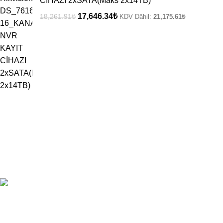
CİHAZI 2xSATA(Maks 2x14TB)
17,646.34
₺
18,261.91
₺
KDV Dâhil:
21,175.61
₺
ÜCRETSİZ KARGO