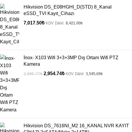
Hikvision DS_E08HGHI_D(STD) 8_Kanal
eSSD_TVI Kayıt_Cihazı
7,017.50
₺
KDV Dâhil:
8,421.00
₺
İnox- X103 Wifi 3+3+3MP Dış Ortam Wifi PTZ
Kamera
2,954.74
₺
2,995.77
₺
KDV Dâhil:
3,545.69
₺
Hikvision DS_7616NI_M2 16_KANAL NVR KAYIT