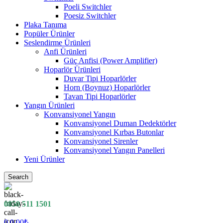
Poeli Switchler
Poesiz Switchler
Plaka Tanıma
Popüler Ürünler
Seslendirme Ürünleri
Anfi Ürünleri
Güç Anfisi (Power Amplifier)
Hoparlör Ürünleri
Duvar Tipi Hoparlörler
Horn (Boynuz) Hoparlörler
Tavan Tipi Hoparlörler
Yangın Ürünleri
Konvansiyonel Yangın
Konvansiyonel Duman Dedektörler
Konvansiyonel Kırbas Butonlar
Konvansiyonel Sirenler
Konvansiyonel Yangın Panelleri
Yeni Ürünler
Search
0850 511 1501
0
0.00
₺