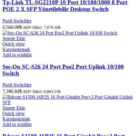
Tp-Link TL-SG2210P 10 Port 10/100/1000 8 Port
POE 2 X SFP Yönetilebilir Desktop Switch
Poeli Switchler
6,566.08
₺
KDV Dâhil:
7,879.30
₺
Sepete Ekle
Quick view
Karşılaştırmak
Add to wishlist
Sec-On SC-S26 24 Port Poe2 Port Uplink 10/100
Switch
Poeli Switchler
7,386.84
₺
KDV Dâhil:
8,864.21
₺
Sepete Ekle
Quick view
Karşılaştırmak
Add to wishlist