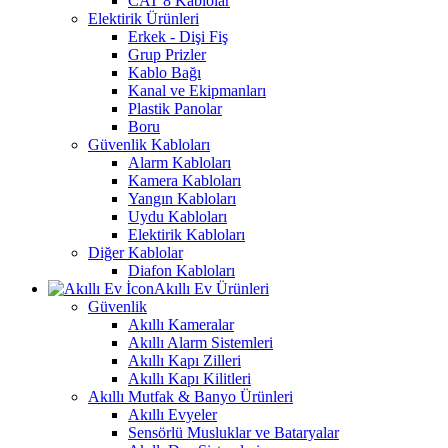
CAT 8 Kablolar
Elektirik Ürünleri
Erkek - Dişi Fiş
Grup Prizler
Kablo Bağı
Kanal ve Ekipmanları
Plastik Panolar
Boru
Güvenlik Kabloları
Alarm Kabloları
Kamera Kabloları
Yangın Kabloları
Uydu Kabloları
Elektirik Kabloları
Diğer Kablolar
Diafon Kabloları
Akıllı Ev Ürünleri
Güvenlik
Akıllı Kameralar
Akıllı Alarm Sistemleri
Akıllı Kapı Zilleri
Akıllı Kapı Kilitleri
Akıllı Mutfak & Banyo Ürünleri
Akıllı Evyeler
Sensörlü Musluklar ve Bataryalar