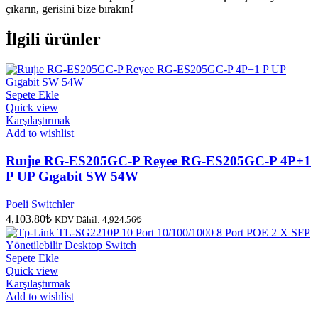
çıkarın, gerisini bize bırakın!
İlgili ürünler
Sepete Ekle
Quick view
Karşılaştırmak
Add to wishlist
Ruıjıe RG-ES205GC-P Reyee RG-ES205GC-P 4P+1
P UP Gıgabit SW 54W
Poeli Switchler
4,103.80
₺
KDV Dâhil:
4,924.56
₺
Sepete Ekle
Quick view
Karşılaştırmak
Add to wishlist