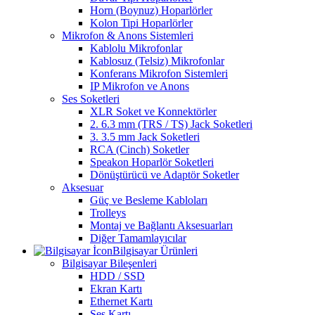
Horn (Boynuz) Hoparlörler
Kolon Tipi Hoparlörler
Mikrofon & Anons Sistemleri
Kablolu Mikrofonlar
Kablosuz (Telsiz) Mikrofonlar
Konferans Mikrofon Sistemleri
IP Mikrofon ve Anons
Ses Soketleri
XLR Soket ve Konnektörler
2. 6.3 mm (TRS / TS) Jack Soketleri
3. 3.5 mm Jack Soketleri
RCA (Cinch) Soketler
Speakon Hoparlör Soketleri
Dönüştürücü ve Adaptör Soketler
Aksesuar
Güç ve Besleme Kabloları
Trolleys
Montaj ve Bağlantı Aksesuarları
Diğer Tamamlayıcılar
Bilgisayar Ürünleri
Bilgisayar Bileşenleri
HDD / SSD
Ekran Kartı
Ethernet Kartı
Ses Kartı