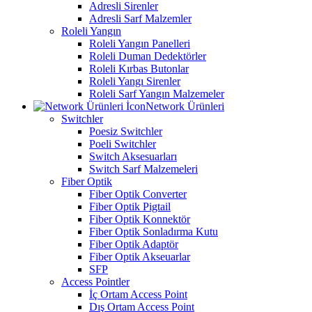
Adresli Sirenler
Adresli Sarf Malzemler
Roleli Yangın
Roleli Yangın Panelleri
Roleli Duman Dedektörler
Roleli Kırbas Butonlar
Roleli Yangı Sirenler
Roleli Sarf Yangın Malzemeler
Network Ürünleri
Switchler
Poesiz Switchler
Poeli Switchler
Switch Aksesuarları
Switch Sarf Malzemeleri
Fiber Optik
Fiber Optik Converter
Fiber Optik Pigtail
Fiber Optik Konnektör
Fiber Optik Sonladırma Kutu
Fiber Optik Adaptör
Fiber Optik Akseuarlar
SFP
Access Pointler
İç Ortam Access Point
Dış Ortam Access Point