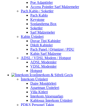
Poe Adaptörler
Access Pointler Sarf Malzemeler
Pach Kablo / Soketler
Pach Kablo
Keystone
Sonlandırma Box
Soketler
Sarf Malzemeler
Kabin Ürünleri
Duvar Tipi Kabinler
Dikili Kabinler
Pach Panel / Orjanizer / PDU
Kabin Sarf Malzeme
ADSL / VDSL Modem / Hotspot
ADSL Modemler
VDSL Modemler
Hotspot
İnterkom & Şifreli Geçiş
İnterkom Ürünleri
Daire Monitörleri
Apartman Üniteleri
Villa Kitleri
İnterkom Aksesuarları
Kablosuz İnterkom Ürünleri
PDKS Personel Takip