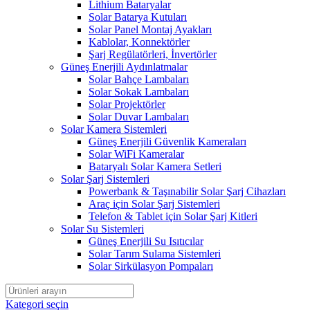
Lithium Bataryalar
Solar Batarya Kutuları
Solar Panel Montaj Ayakları
Kablolar, Konnektörler
Şarj Regülatörleri, İnvertörler
Güneş Enerjili Aydınlatmalar
Solar Bahçe Lambaları
Solar Sokak Lambaları
Solar Projektörler
Solar Duvar Lambaları
Solar Kamera Sistemleri
Güneş Enerjili Güvenlik Kameraları
Solar WiFi Kameralar
Bataryalı Solar Kamera Setleri
Solar Şarj Sistemleri
Powerbank & Taşınabilir Solar Şarj Cihazları
Araç için Solar Şarj Sistemleri
Telefon & Tablet için Solar Şarj Kitleri
Solar Su Sistemleri
Güneş Enerjili Su Isıtıcılar
Solar Tarım Sulama Sistemleri
Solar Sirkülasyon Pompaları
Kategori seçin