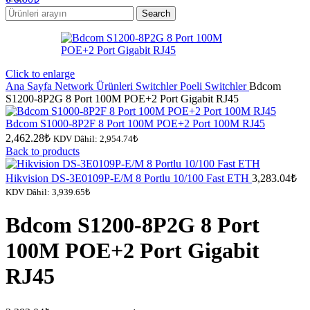
Search
Click to enlarge
Ana Sayfa
Network Ürünleri
Switchler
Poeli Switchler
Bdcom
S1200-8P2G 8 Port 100M POE+2 Port Gigabit RJ45
Bdcom S1000-8P2F 8 Port 100M POE+2 Port 100M RJ45
2,462.28
₺
KDV Dâhil:
2,954.74
₺
Back to products
Hikvision DS-3E0109P-E/M 8 Portlu 10/100 Fast ETH
3,283.04
₺
KDV Dâhil:
3,939.65
₺
Bdcom S1200-8P2G 8 Port
100M POE+2 Port Gigabit
RJ45