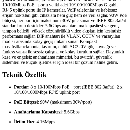
10/100Mbps PoE+ portu ve iki adet 10/100/1000Mbps Gigabit
RJ45 uplink portu ile IP kameralar, VoIP telefonlar ve kablosuz
erişim noktaları gibi cihazlara hem güç hem de veri sağlar. 90W PoE
bütçesi, her port için maksimum 30W güç sunar ve IEEE 802.3af/at
standartlarını destekler. 5.6Gbps anahtarlama kapasitesi ve geniş
tampon belleği, yüksek çözünürlüklü video akışları için kesintisiz
performans sağlar. DIP anahtarı ile VLAN, CCTV ve varsayılan
modlar arasında kolay geçiş imkanı sunar. Kompakt
masaüstü/rackmontaj tasarımı, dahili AC220V güç kaynağı ve
fanless yapısı ile sessiz çalışma ve kolay kurulum sağlar. Dayanıklı
kasa ve engelsiz anahtarlama mimarisi, bu switch’i güvenlik
sistemleri ve küçük işletmeler için ideal bir çözüm haline getirir.
Teknik Özellik
Portlar
: 8 x 10/100Mbps PoE+ port (IEEE 802.3af/at), 2 x
10/100/1000Mbps RJ45 uplink port
PoE Bütçesi
: 90W (maksimum 30W/port)
Anahtarlama Kapasitesi
: 5.6Gbps
İletim Hızı
: 4.16Mpps