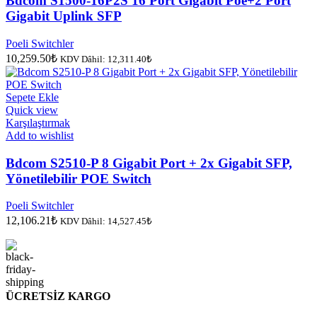
Bdcom S1500-16P2S 16 Port Gigabit Poe+2 Port
Gigabit Uplink SFP
Poeli Switchler
10,259.50
₺
KDV Dâhil:
12,311.40
₺
Sepete Ekle
Quick view
Karşılaştırmak
Add to wishlist
Bdcom S2510-P 8 Gigabit Port + 2x Gigabit SFP,
Yönetilebilir POE Switch
Poeli Switchler
12,106.21
₺
KDV Dâhil:
14,527.45
₺
ÜCRETSİZ KARGO