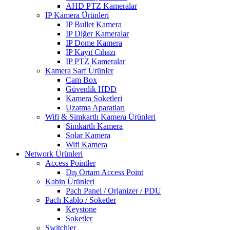
AHD PTZ Kameralar
IP Kamera Ürünleri
IP Bullet Kamera
IP Diğer Kameralar
IP Dome Kamera
IP Kayıt Cıhazı
IP PTZ Kameralar
Kamera Sarf Ürünler
Cam Box
Güvenlik HDD
Kamera Soketleri
Uzatma Aparatları
Wifi & Simkartlı Kamera Ürünleri
Simkartlı Kamera
Solar Kamera
Wifi Kamera
Network Ürünleri
Access Pointler
Dış Ortam Access Point
Kabin Ürünleri
Pach Panel / Orjanizer / PDU
Pach Kablo / Soketler
Keystone
Soketler
Switchler