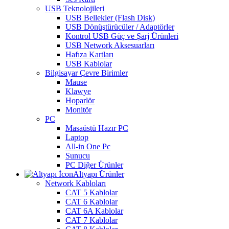
USB Teknolojileri
USB Bellekler (Flash Disk)
USB Dönüştürücüler / Adaptörler
Kontrol USB Güç ve Şarj Ürünleri
USB Network Aksesuarları
Hafıza Kartları
USB Kablolar
Bilgisayar Çevre Birimler
Mause
Klawye
Hoparlör
Monitör
PC
Masaüstü Hazır PC
Laptop
All-in One Pc
Sunucu
PC Diğer Ürünler
Altyapı Ürünler
Network Kabloları
CAT 5 Kablolar
CAT 6 Kablolar
CAT 6A Kablolar
CAT 7 Kablolar