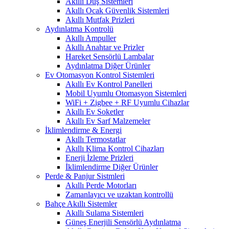
Akıllı Duş Sistemleri
Akıllı Ocak Güvenlik Sistemleri
Akıllı Mutfak Prizleri
Aydınlatma Kontrolü
Akıllı Ampuller
Akıllı Anahtar ve Prizler
Hareket Sensörlü Lambalar
Aydınlatma Diğer Ürünler
Ev Otomasyon Kontrol Sistemleri
Akıllı Ev Kontrol Panelleri
Mobil Uyumlu Otomasyon Sistemleri
WiFi + Zigbee + RF Uyumlu Cihazlar
Akıllı Ev Soketler
Akıllı Ev Sarf Malzemeler
İklimlendirme & Energi
Akıllı Termostatlar
Akıllı Klima Kontrol Cihazları
Enerji İzleme Prizleri
İklimlendirme Diğer Ürünler
Perde & Panjur Sistmleri
Akıllı Perde Motorları
Zamanlayıcı ve uzaktan kontrollü
Bahçe Akıllı Sistemler
Akıllı Sulama Sistemleri
Güneş Enerjili Sensörlü Aydınlatma