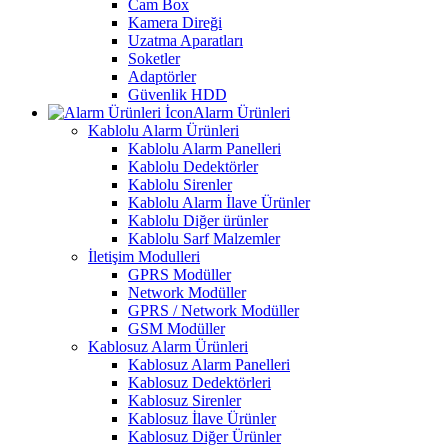
Cam Box
Kamera Direği
Uzatma Aparatları
Soketler
Adaptörler
Güvenlik HDD
Alarm Ürünleri
Kablolu Alarm Ürünleri
Kablolu Alarm Panelleri
Kablolu Dedektörler
Kablolu Sirenler
Kablolu Alarm İlave Ürünler
Kablolu Diğer ürünler
Kablolu Sarf Malzemler
İletişim Modulleri
GPRS Modüller
Network Modüller
GPRS / Network Modüller
GSM Modüller
Kablosuz Alarm Ürünleri
Kablosuz Alarm Panelleri
Kablosuz Dedektörleri
Kablosuz Sirenler
Kablosuz İlave Ürünler
Kablosuz Diğer Ürünler