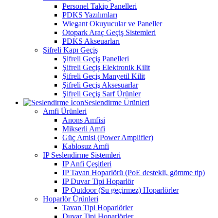
Personel Takip Panelleri
PDKS Yazılımları
Wiegant Okuyucular ve Paneller
Otopark Araç Geçiş Sistemleri
PDKS Akseuarları
Şifreli Kapı Geçiş
Şifreli Geçiş Panelleri
Şifreli Geçiş Elektronik Kilit
Şifreli Geçiş Manyetil Kilit
Şifreli Geçiş Aksesuarlar
Şifreli Geçiş Sarf Ürünler
Seslendirme Ürünleri
Amfi Ürünleri
Anons Amfisi
Mikserli Amfi
Güç Amisi (Power Amplifier)
Kablosuz Amfi
IP Seslendirme Sistemleri
IP Anfi Çeşitleri
IP Tavan Hoparlörü (PoE destekli, gömme tip)
IP Duvar Tipi Hoparlör
IP Outdoor (Su geçirmez) Hoparlörler
Hoparlör Ürünleri
Tavan Tipi Hoparlörler
Duvar Tipi Hoparlörler