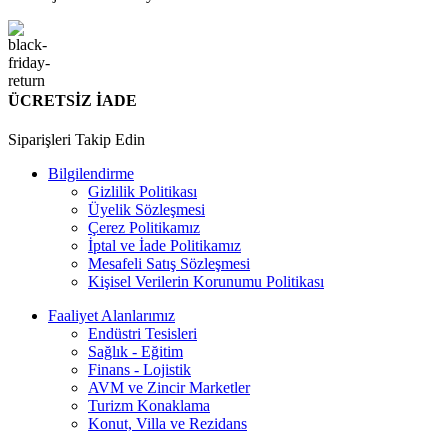
ÜCRETSİZ İADE
Siparişleri Takip Edin
Bilgilendirme
Gizlilik Politikası
Üyelik Sözleşmesi
Çerez Politikamız
İptal ve İade Politikamız
Mesafeli Satış Sözleşmesi
Kişisel Verilerin Korunumu Politikası
Faaliyet Alanlarımız
Endüstri Tesisleri
Sağlık - Eğitim
Finans - Lojistik
AVM ve Zincir Marketler
Turizm Konaklama
Konut, Villa ve Rezidans