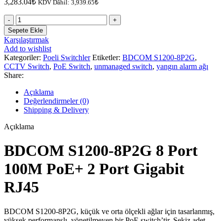
3,283.04
₺
KDV Dâhil:
3,939.65
₺
Bdcom
S1200-
Sepete Ekle
8P2G
Karşılaştırmak
8
Add to wishlist
Port
Kategoriler:
Poeli Switchler
Etiketler:
BDCOM S1200-8P2G
,
100M
CCTV Switch
,
PoE Switch
,
unmanaged switch
,
yangın alarm ağı
POE+2
Share:
Port
Gigabit
Açıklama
RJ45
Değerlendirmeler (0)
adet
Shipping & Delivery
Açıklama
BDCOM S1200-8P2G 8 Port
100M PoE+ 2 Port Gigabit
RJ45
BDCOM S1200-8P2G, küçük ve orta ölçekli ağlar için tasarlanmış,
yüksek performanslı, yönetilmeyen bir PoE switch’tir. Sekiz adet