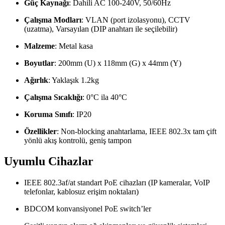
Güç Kaynağı
: Dahili AC 100-240V, 50/60Hz
Çalışma Modları
: VLAN (port izolasyonu), CCTV
(uzatma), Varsayılan (DIP anahtarı ile seçilebilir)
Malzeme
: Metal kasa
Boyutlar
: 200mm (U) x 118mm (G) x 44mm (Y)
Ağırlık
: Yaklaşık 1.2kg
Çalışma Sıcaklığı
: 0°C ila 40°C
Koruma Sınıfı
: IP20
Özellikler
: Non-blocking anahtarlama, IEEE 802.3x tam çift
yönlü akış kontrolü, geniş tampon
Uyumlu Cihazlar
IEEE 802.3af/at standart PoE cihazları (IP kameralar, VoIP
telefonlar, kablosuz erişim noktaları)
BDCOM konvansiyonel PoE switch’ler