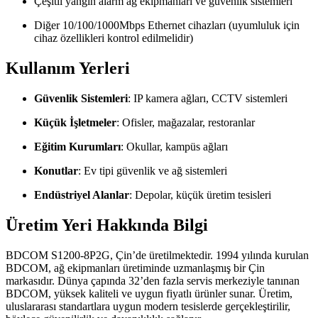
Çeşitli yangın alarm ağ ekipmanları ve güvenlik sistemleri
Diğer 10/100/1000Mbps Ethernet cihazları (uyumluluk için
cihaz özellikleri kontrol edilmelidir)
Kullanım Yerleri
Güvenlik Sistemleri
: IP kamera ağları, CCTV sistemleri
Küçük İşletmeler
: Ofisler, mağazalar, restoranlar
Eğitim Kurumları
: Okullar, kampüs ağları
Konutlar
: Ev tipi güvenlik ve ağ sistemleri
Endüstriyel Alanlar
: Depolar, küçük üretim tesisleri
Üretim Yeri Hakkında Bilgi
BDCOM S1200-8P2G, Çin’de üretilmektedir. 1994 yılında kurulan
BDCOM, ağ ekipmanları üretiminde uzmanlaşmış bir Çin
markasıdır. Dünya çapında 32’den fazla servis merkeziyle tanınan
BDCOM, yüksek kaliteli ve uygun fiyatlı ürünler sunar. Üretim,
uluslararası standartlara uygun modern tesislerde gerçekleştirilir,