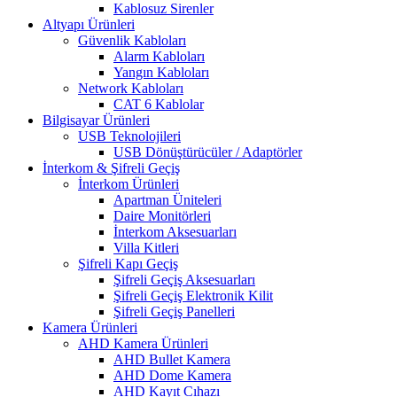
Kablosuz Sirenler
Altyapı Ürünleri
Güvenlik Kabloları
Alarm Kabloları
Yangın Kabloları
Network Kabloları
CAT 6 Kablolar
Bilgisayar Ürünleri
USB Teknolojileri
USB Dönüştürücüler / Adaptörler
İnterkom & Şifreli Geçiş
İnterkom Ürünleri
Apartman Üniteleri
Daire Monitörleri
İnterkom Aksesuarları
Villa Kitleri
Şifreli Kapı Geçiş
Şifreli Geçiş Aksesuarları
Şifreli Geçiş Elektronik Kilit
Şifreli Geçiş Panelleri
Kamera Ürünleri
AHD Kamera Ürünleri
AHD Bullet Kamera
AHD Dome Kamera
AHD Kayıt Cıhazı