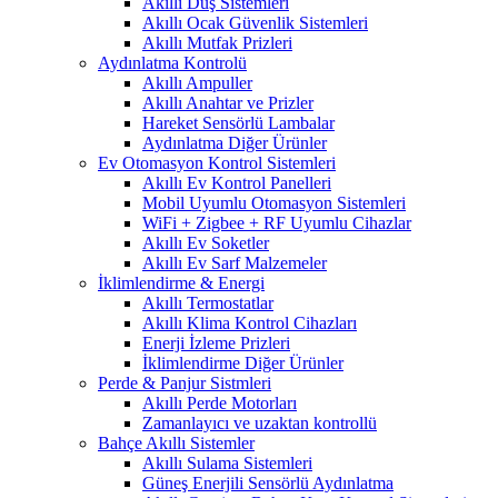
Akıllı Duş Sistemleri
Akıllı Ocak Güvenlik Sistemleri
Akıllı Mutfak Prizleri
Aydınlatma Kontrolü
Akıllı Ampuller
Akıllı Anahtar ve Prizler
Hareket Sensörlü Lambalar
Aydınlatma Diğer Ürünler
Ev Otomasyon Kontrol Sistemleri
Akıllı Ev Kontrol Panelleri
Mobil Uyumlu Otomasyon Sistemleri
WiFi + Zigbee + RF Uyumlu Cihazlar
Akıllı Ev Soketler
Akıllı Ev Sarf Malzemeler
İklimlendirme & Energi
Akıllı Termostatlar
Akıllı Klima Kontrol Cihazları
Enerji İzleme Prizleri
İklimlendirme Diğer Ürünler
Perde & Panjur Sistmleri
Akıllı Perde Motorları
Zamanlayıcı ve uzaktan kontrollü
Bahçe Akıllı Sistemler
Akıllı Sulama Sistemleri
Güneş Enerjili Sensörlü Aydınlatma