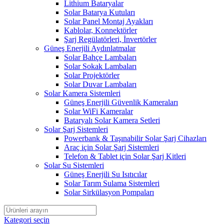
Lithium Bataryalar
Solar Batarya Kutuları
Solar Panel Montaj Ayakları
Kablolar, Konnektörler
Şarj Regülatörleri, İnvertörler
Güneş Enerjili Aydınlatmalar
Solar Bahçe Lambaları
Solar Sokak Lambaları
Solar Projektörler
Solar Duvar Lambaları
Solar Kamera Sistemleri
Güneş Enerjili Güvenlik Kameraları
Solar WiFi Kameralar
Bataryalı Solar Kamera Setleri
Solar Şarj Sistemleri
Powerbank & Taşınabilir Solar Şarj Cihazları
Araç için Solar Şarj Sistemleri
Telefon & Tablet için Solar Şarj Kitleri
Solar Su Sistemleri
Güneş Enerjili Su Isıtıcılar
Solar Tarım Sulama Sistemleri
Solar Sirkülasyon Pompaları
Kategori seçin