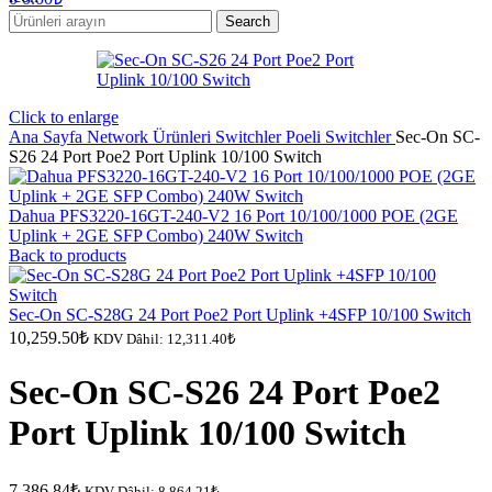
Search
Click to enlarge
Ana Sayfa
Network Ürünleri
Switchler
Poeli Switchler
Sec-On SC-
S26 24 Port Poe2 Port Uplink 10/100 Switch
Dahua PFS3220-16GT-240-V2 16 Port 10/100/1000 POE (2GE
Uplink + 2GE SFP Combo) 240W Switch
Back to products
Sec-On SC-S28G 24 Port Poe2 Port Uplink +4SFP 10/100 Switch
10,259.50
₺
KDV Dâhil:
12,311.40
₺
Sec-On SC-S26 24 Port Poe2
Port Uplink 10/100 Switch
7,386.84
₺
KDV Dâhil:
8,864.21
₺