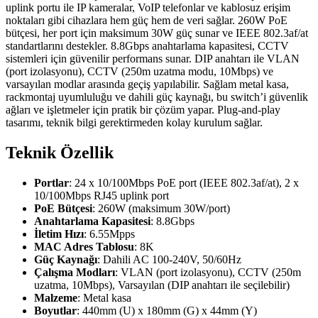
uplink portu ile IP kameralar, VoIP telefonlar ve kablosuz erişim
noktaları gibi cihazlara hem güç hem de veri sağlar. 260W PoE
bütçesi, her port için maksimum 30W güç sunar ve IEEE 802.3af/at
standartlarını destekler. 8.8Gbps anahtarlama kapasitesi, CCTV
sistemleri için güvenilir performans sunar. DIP anahtarı ile VLAN
(port izolasyonu), CCTV (250m uzatma modu, 10Mbps) ve
varsayılan modlar arasında geçiş yapılabilir. Sağlam metal kasa,
rackmontaj uyumluluğu ve dahili güç kaynağı, bu switch’i güvenlik
ağları ve işletmeler için pratik bir çözüm yapar. Plug-and-play
tasarımı, teknik bilgi gerektirmeden kolay kurulum sağlar.
Teknik Özellik
Portlar
: 24 x 10/100Mbps PoE port (IEEE 802.3af/at), 2 x
10/100Mbps RJ45 uplink port
PoE Bütçesi
: 260W (maksimum 30W/port)
Anahtarlama Kapasitesi
: 8.8Gbps
İletim Hızı
: 6.55Mpps
MAC Adres Tablosu
: 8K
Güç Kaynağı
: Dahili AC 100-240V, 50/60Hz
Çalışma Modları
: VLAN (port izolasyonu), CCTV (250m
uzatma, 10Mbps), Varsayılan (DIP anahtarı ile seçilebilir)
Malzeme
: Metal kasa
Boyutlar
: 440mm (U) x 180mm (G) x 44mm (Y)