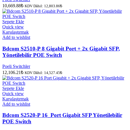
10,669.88
₺
KDV Dâhil:
12,803.86
₺
Sepete Ekle
Quick view
Karşılaştırmak
Add to wishlist
Bdcom S2510-P 8 Gigabit Port + 2x Gigabit SFP,
Yönetilebilir POE Switch
Poeli Switchler
12,106.21
₺
KDV Dâhil:
14,527.45
₺
Sepete Ekle
Quick view
Karşılaştırmak
Add to wishlist
Bdcom S2520-P 16_Port Gigabit SFP Yönetilebilir
POE Switch