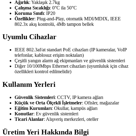
Ağırlık
: Yaklaşık 2.7kg
Çalışma Sıcaklığı
: 0°C ila 50°C
Koruma Sınıfı
: IP20
Özellikler
: Plug-and-Play, otomatik MDI/MDIX, IEEE
802.3x akış kontrolü, 4Mb tampon bellek
Uyumlu Cihazlar
IEEE 802.3af/at standart PoE cihazları (IP kameralar, VoIP
telefonlar, kablosuz erişim noktaları)
Çeşitli yangın alarm ağ ekipmanları ve güvenlik sistemleri
Diğer 10/100Mbps Ethernet cihazları (uyumluluk için cihaz
özellikleri kontrol edilmelidir)
Kullanım Yerleri
Güvenlik Sistemleri
: CCTV, IP kamera ağları
Küçük ve Orta Ölçekli İşletmeler
: Ofisler, mağazalar
Eğitim Kurumları
: Okullar, kampüs ağları
Konutlar
: Ev güvenlik sistemleri
Ticari Alanlar
: Alışveriş merkezleri, oteller
Üretim Yeri Hakkında Bilgi