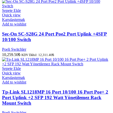
fiyat:
andaki
fiyat:
10,259.50₺.
9,643.93₺.
Sepete Ekle
Quick view
Karşılaştırmak
Add to wishlist
Sec-On SC-S28G 24 Port Poe2 Port Uplink +4SFP
10/100 Switch
Poeli Switchler
10,259.50
₺
KDV Dâhil:
12,311.40
₺
Sepete Ekle
Quick view
Karşılaştırmak
Add to wishlist
Tp-Link SL1218MP 16 Port 10/100 16 Port Poe+ 2
Port Uplink +2 SFP 192 Watt Yönetilemez Rack
Mount Switch
Poeli Switchler