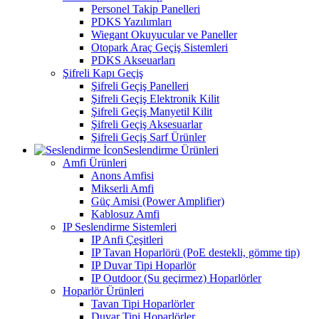
Personel Takip Panelleri
PDKS Yazılımları
Wiegant Okuyucular ve Paneller
Otopark Araç Geçiş Sistemleri
PDKS Akseuarları
Şifreli Kapı Geçiş
Şifreli Geçiş Panelleri
Şifreli Geçiş Elektronik Kilit
Şifreli Geçiş Manyetil Kilit
Şifreli Geçiş Aksesuarlar
Şifreli Geçiş Sarf Ürünler
Seslendirme Ürünleri
Amfi Ürünleri
Anons Amfisi
Mikserli Amfi
Güç Amisi (Power Amplifier)
Kablosuz Amfi
IP Seslendirme Sistemleri
IP Anfi Çeşitleri
IP Tavan Hoparlörü (PoE destekli, gömme tip)
IP Duvar Tipi Hoparlör
IP Outdoor (Su geçirmez) Hoparlörler
Hoparlör Ürünleri
Tavan Tipi Hoparlörler
Duvar Tipi Hoparlörler