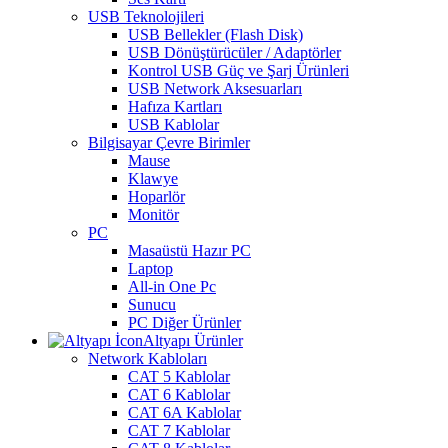
USB Teknolojileri
USB Bellekler (Flash Disk)
USB Dönüştürücüler / Adaptörler
Kontrol USB Güç ve Şarj Ürünleri
USB Network Aksesuarları
Hafıza Kartları
USB Kablolar
Bilgisayar Çevre Birimler
Mause
Klawye
Hoparlör
Monitör
PC
Masaüstü Hazır PC
Laptop
All-in One Pc
Sunucu
PC Diğer Ürünler
Altyapı Ürünler
Network Kabloları
CAT 5 Kablolar
CAT 6 Kablolar
CAT 6A Kablolar
CAT 7 Kablolar