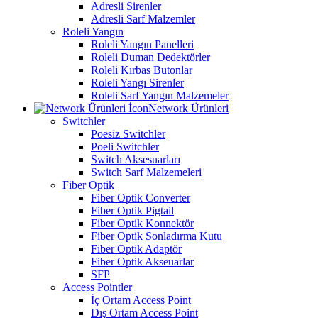
Adresli Sirenler
Adresli Sarf Malzemler
Roleli Yangın
Roleli Yangın Panelleri
Roleli Duman Dedektörler
Roleli Kırbas Butonlar
Roleli Yangı Sirenler
Roleli Sarf Yangın Malzemeler
Network Ürünleri
Switchler
Poesiz Switchler
Poeli Switchler
Switch Aksesuarları
Switch Sarf Malzemeleri
Fiber Optik
Fiber Optik Converter
Fiber Optik Pigtail
Fiber Optik Konnektör
Fiber Optik Sonladırma Kutu
Fiber Optik Adaptör
Fiber Optik Akseuarlar
SFP
Access Pointler
İç Ortam Access Point
Dış Ortam Access Point