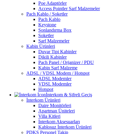
Poe Adaptörler
Access Pointler Sarf Malzemeler
Pach Kablo / Soketler
Pach Kablo
Keystone
Sonlandırma Box
Soketler
Sarf Malzemeler
Kabin Ürünleri
Duvar Tipi Kabinler
Dikili Kabinler
Pach Panel / Orjanizer / PDU
Kabin Sarf Malzeme
ADSL / VDSL Modem / Hotspot
ADSL Modemler
VDSL Modemler
Hotspot
İnterkom & Şifreli Geçiş
İnterkom Ürünleri
Daire Monitörleri
Apartman Üniteleri
Villa Kitleri
İnterkom Aksesuarları
Kablosuz İnterkom Ürünleri
PDKS Personel Takip