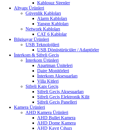
Kablosuz Sirenler
Altyapı Ürünleri
Güvenlik Kabloları
Alarm Kabloları
Yangın Kabloları
Network Kabloları
CAT 6 Kablolar
Bilgisayar Ürünleri
USB Teknolojileri
USB Dönüştürücüler / Adaptörler
İnterkom & Şifreli Geçiş
İnterkom Ürünleri
Apartman Üniteleri
Daire Monitörleri
İnterkom Aksesuarları
Villa Kitleri
Şifreli Kapı Geçiş
Şifreli Geçiş Aksesuarları
Şifreli Geçiş Elektronik Kilit
Şifreli Geçiş Panelleri
Kamera Ürünleri
AHD Kamera Ürünleri
AHD Bullet Kamera
AHD Dome Kamera
AHD Kayıt Cıhazı