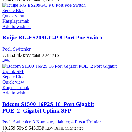
Sepete Ekle
Quick view
Karşılaştırmak
Add to wishlist
Ruijie RG-ES209GC-P 8 Port Poe Switch
Poeli Switchler
7,386.84
₺
KDV Dâhil:
8,864.21
₺
-6%
Sepete Ekle
Quick view
Karşılaştırmak
Add to wishlist
Bdcom S1500-16P2S 16_Port Gigabit
POE_2_Gigabit Uplink SFP
Poeli Switchler
,
3 Kampanyadakiler
,
4 Fırsat Ürünler
Orijinal
Şu
10,259.50
₺
9,643.93
₺
KDV Dâhil:
11,572.72
₺