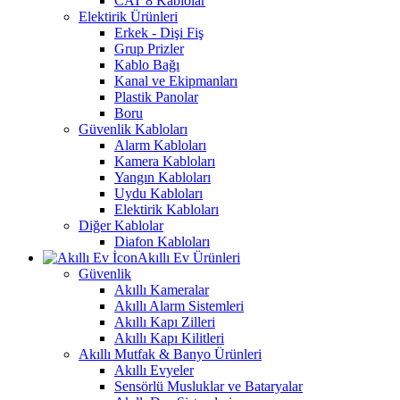
CAT 8 Kablolar
Elektirik Ürünleri
Erkek - Dişi Fiş
Grup Prizler
Kablo Bağı
Kanal ve Ekipmanları
Plastik Panolar
Boru
Güvenlik Kabloları
Alarm Kabloları
Kamera Kabloları
Yangın Kabloları
Uydu Kabloları
Elektirik Kabloları
Diğer Kablolar
Diafon Kabloları
Akıllı Ev Ürünleri
Güvenlik
Akıllı Kameralar
Akıllı Alarm Sistemleri
Akıllı Kapı Zilleri
Akıllı Kapı Kilitleri
Akıllı Mutfak & Banyo Ürünleri
Akıllı Evyeler
Sensörlü Musluklar ve Bataryalar