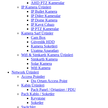
AHD PTZ Kameralar
IP Kamera Ürünleri
IP Bullet Kamera
IP Diğer Kameralar
IP Dome Kamera
IP Kayıt Cıhazı
IP PTZ Kameralar
Kamera Sarf Ürünler
Cam Box
Güvenlik HDD
Kamera Soketleri
Uzatma Aparatları
Wifi & Simkartlı Kamera Ürünleri
Simkartlı Kamera
Solar Kamera
Wifi Kamera
Network Ürünleri
Access Pointler
Dış Ortam Access Point
Kabin Ürünleri
Pach Panel / Orjanizer / PDU
Pach Kablo / Soketler
Keystone
Soketler
Switchler