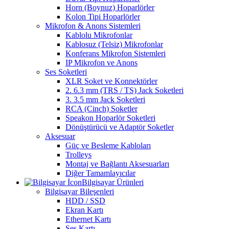
Horn (Boynuz) Hoparlörler
Kolon Tipi Hoparlörler
Mikrofon & Anons Sistemleri
Kablolu Mikrofonlar
Kablosuz (Telsiz) Mikrofonlar
Konferans Mikrofon Sistemleri
IP Mikrofon ve Anons
Ses Soketleri
XLR Soket ve Konnektörler
2. 6.3 mm (TRS / TS) Jack Soketleri
3. 3.5 mm Jack Soketleri
RCA (Cinch) Soketler
Speakon Hoparlör Soketleri
Dönüştürücü ve Adaptör Soketler
Aksesuar
Güç ve Besleme Kabloları
Trolleys
Montaj ve Bağlantı Aksesuarları
Diğer Tamamlayıcılar
Bilgisayar Ürünleri
Bilgisayar Bileşenleri
HDD / SSD
Ekran Kartı
Ethernet Kartı
Ses Kartı