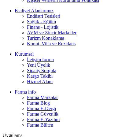
Kişisel Verilerin Korunumu Politikası
Faaliyet Alanlarımız
Endüstri Tesisleri
Sağlık - Eğitim
Finans - Lojistik
AVM ve Zincir Marketler
Turizm Konaklama
Konut, Villa ve Rezidans
Kurumsal
İletişim formu
Yeni Üyelik
Sipariş Sorgula
Kargo Takibi
Hizmet Alanı
Farma info
Farma Markalar
Farma Blog
Farma E-Dergi
Farma Güvenlik
Farma E-Yazılım
Farma Bülten
Uygulama