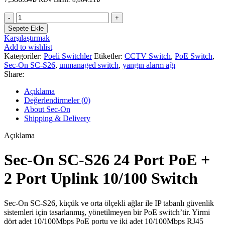
Sec-
On
Sepete Ekle
SC-
Karşılaştırmak
S26
Add to wishlist
24
Kategoriler:
Poeli Switchler
Etiketler:
CCTV Switch
,
PoE Switch
,
Port
Sec-On SC-S26
,
unmanaged switch
,
yangın alarm ağı
Poe2
Share:
Port
Uplink
Açıklama
10/100
Değerlendirmeler (0)
Switch
About Sec-On
adet
Shipping & Delivery
Açıklama
Sec-On SC-S26 24 Port PoE +
2 Port Uplink 10/100 Switch
Sec-On SC-S26, küçük ve orta ölçekli ağlar ile IP tabanlı güvenlik
sistemleri için tasarlanmış, yönetilmeyen bir PoE switch’tir. Yirmi
dört adet 10/100Mbps PoE portu ve iki adet 10/100Mbps RJ45