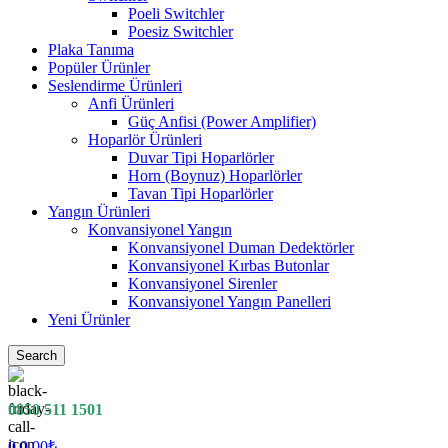
Poeli Switchler
Poesiz Switchler
Plaka Tanıma
Popüler Ürünler
Seslendirme Ürünleri
Anfi Ürünleri
Güç Anfisi (Power Amplifier)
Hoparlör Ürünleri
Duvar Tipi Hoparlörler
Horn (Boynuz) Hoparlörler
Tavan Tipi Hoparlörler
Yangın Ürünleri
Konvansiyonel Yangın
Konvansiyonel Duman Dedektörler
Konvansiyonel Kırbas Butonlar
Konvansiyonel Sirenler
Konvansiyonel Yangın Panelleri
Yeni Ürünler
Search
0850 511 1501
0
0.00
₺