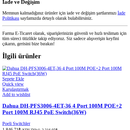
İade ve Değişim
Memnun kalmadığınız ürünler için iade ve değişim şartlarımızı
İade
Politikası
sayfamızda detaylı olarak bulabilirsiniz.
Farma E-Ticaret olarak, siparişlerinizin güvenli ve hızlı teslimatı için
tüm süreci titizlikle takip ediyoruz. Siz sadece alışverişin keyfini
çıkarın, gerisini bize bırakın!
İlgili ürünler
Sepete Ekle
Quick view
Karşılaştırmak
Add to wishlist
Dahua DH-PFS3006-4ET-36 4 Port 100M POE+2
Port 100M RJ45 PoE Switch(36W)
Poeli Switchler
1,846.71
₺
KDV Dâhil:
2,216.05
₺