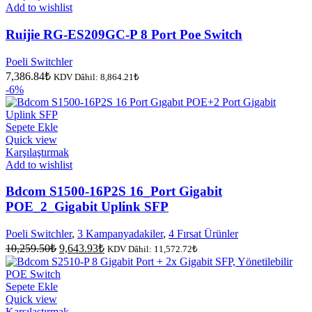
Add to wishlist
Ruijie RG-ES209GC-P 8 Port Poe Switch
Poeli Switchler
7,386.84
₺
KDV Dâhil:
8,864.21
₺
-6%
Sepete Ekle
Quick view
Karşılaştırmak
Add to wishlist
Bdcom S1500-16P2S 16_Port Gigabit
POE_2_Gigabit Uplink SFP
Poeli Switchler
,
3 Kampanyadakiler
,
4 Fırsat Ürünler
Orijinal
Şu
10,259.50
₺
9,643.93
₺
KDV Dâhil:
11,572.72
₺
fiyat:
andaki
fiyat:
10,259.50₺.
9,643.93₺.
Sepete Ekle
Quick view
Karşılaştırmak