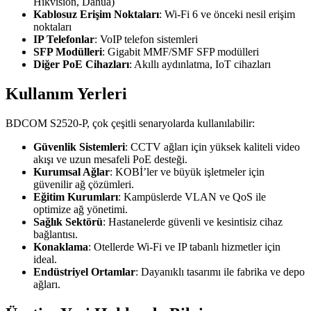
Hikvision, Dahua)
Kablosuz Erişim Noktaları
: Wi-Fi 6 ve önceki nesil erişim
noktaları
IP Telefonlar
: VoIP telefon sistemleri
SFP Modülleri
: Gigabit MMF/SMF SFP modülleri
Diğer PoE Cihazları
: Akıllı aydınlatma, IoT cihazları
Kullanım Yerleri
BDCOM S2520-P, çok çeşitli senaryolarda kullanılabilir:
Güvenlik Sistemleri
: CCTV ağları için yüksek kaliteli video
akışı ve uzun mesafeli PoE desteği.
Kurumsal Ağlar
: KOBİ’ler ve büyük işletmeler için
güvenilir ağ çözümleri.
Eğitim Kurumları
: Kampüslerde VLAN ve QoS ile
optimize ağ yönetimi.
Sağlık Sektörü
: Hastanelerde güvenli ve kesintisiz cihaz
bağlantısı.
Konaklama
: Otellerde Wi-Fi ve IP tabanlı hizmetler için
ideal.
Endüstriyel Ortamlar
: Dayanıklı tasarımı ile fabrika ve depo
ağları.