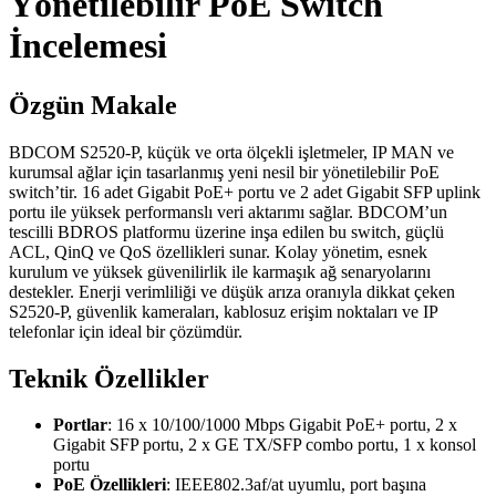
Yönetilebilir PoE Switch
İncelemesi
Özgün Makale
BDCOM S2520-P, küçük ve orta ölçekli işletmeler, IP MAN ve
kurumsal ağlar için tasarlanmış yeni nesil bir yönetilebilir PoE
switch’tir. 16 adet Gigabit PoE+ portu ve 2 adet Gigabit SFP uplink
portu ile yüksek performanslı veri aktarımı sağlar. BDCOM’un
tescilli BDROS platformu üzerine inşa edilen bu switch, güçlü
ACL, QinQ ve QoS özellikleri sunar. Kolay yönetim, esnek
kurulum ve yüksek güvenilirlik ile karmaşık ağ senaryolarını
destekler. Enerji verimliliği ve düşük arıza oranıyla dikkat çeken
S2520-P, güvenlik kameraları, kablosuz erişim noktaları ve IP
telefonlar için ideal bir çözümdür.
Teknik Özellikler
Portlar
: 16 x 10/100/1000 Mbps Gigabit PoE+ portu, 2 x
Gigabit SFP portu, 2 x GE TX/SFP combo portu, 1 x konsol
portu
PoE Özellikleri
: IEEE802.3af/at uyumlu, port başına