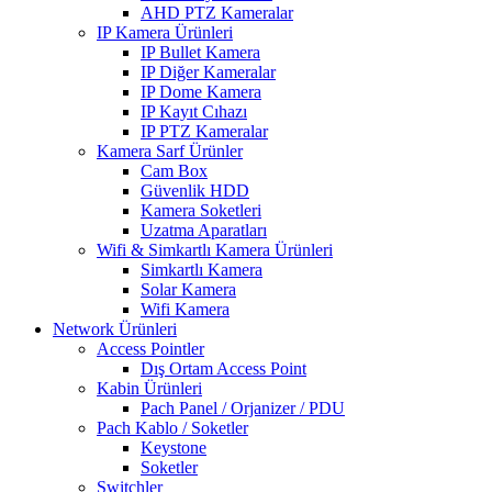
AHD PTZ Kameralar
IP Kamera Ürünleri
IP Bullet Kamera
IP Diğer Kameralar
IP Dome Kamera
IP Kayıt Cıhazı
IP PTZ Kameralar
Kamera Sarf Ürünler
Cam Box
Güvenlik HDD
Kamera Soketleri
Uzatma Aparatları
Wifi & Simkartlı Kamera Ürünleri
Simkartlı Kamera
Solar Kamera
Wifi Kamera
Network Ürünleri
Access Pointler
Dış Ortam Access Point
Kabin Ürünleri
Pach Panel / Orjanizer / PDU
Pach Kablo / Soketler
Keystone
Soketler
Switchler