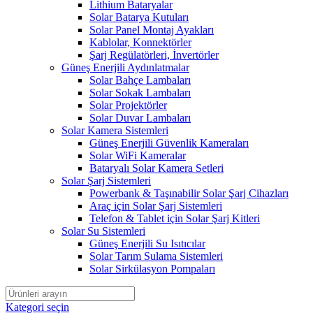
Lithium Bataryalar
Solar Batarya Kutuları
Solar Panel Montaj Ayakları
Kablolar, Konnektörler
Şarj Regülatörleri, İnvertörler
Güneş Enerjili Aydınlatmalar
Solar Bahçe Lambaları
Solar Sokak Lambaları
Solar Projektörler
Solar Duvar Lambaları
Solar Kamera Sistemleri
Güneş Enerjili Güvenlik Kameraları
Solar WiFi Kameralar
Bataryalı Solar Kamera Setleri
Solar Şarj Sistemleri
Powerbank & Taşınabilir Solar Şarj Cihazları
Araç için Solar Şarj Sistemleri
Telefon & Tablet için Solar Şarj Kitleri
Solar Su Sistemleri
Güneş Enerjili Su Isıtıcılar
Solar Tarım Sulama Sistemleri
Solar Sirkülasyon Pompaları
Kategori seçin