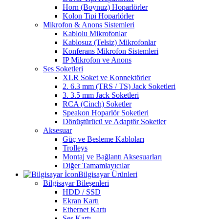
Horn (Boynuz) Hoparlörler
Kolon Tipi Hoparlörler
Mikrofon & Anons Sistemleri
Kablolu Mikrofonlar
Kablosuz (Telsiz) Mikrofonlar
Konferans Mikrofon Sistemleri
IP Mikrofon ve Anons
Ses Soketleri
XLR Soket ve Konnektörler
2. 6.3 mm (TRS / TS) Jack Soketleri
3. 3.5 mm Jack Soketleri
RCA (Cinch) Soketler
Speakon Hoparlör Soketleri
Dönüştürücü ve Adaptör Soketler
Aksesuar
Güç ve Besleme Kabloları
Trolleys
Montaj ve Bağlantı Aksesuarları
Diğer Tamamlayıcılar
Bilgisayar Ürünleri
Bilgisayar Bileşenleri
HDD / SSD
Ekran Kartı
Ethernet Kartı
Ses Kartı