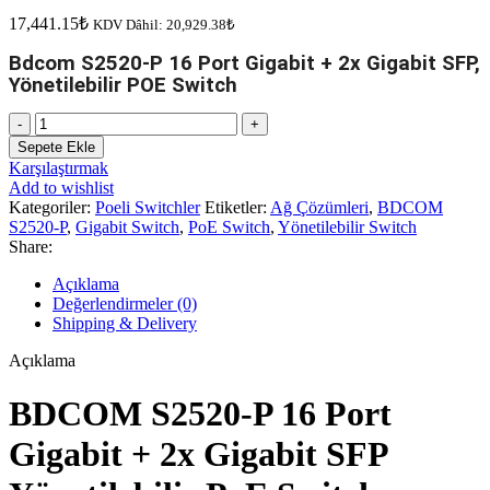
17,441.15
₺
KDV Dâhil:
20,929.38
₺
Bdcom S2520-P 16 Port Gigabit + 2x Gigabit SFP,
Yönetilebilir POE Switch
Bdcom
S2520-
Sepete Ekle
P
Karşılaştırmak
16_Port
Add to wishlist
Gigabit
Kategoriler:
Poeli Switchler
Etiketler:
Ağ Çözümleri
,
BDCOM
SFP
S2520-P
,
Gigabit Switch
,
PoE Switch
,
Yönetilebilir Switch
Yönetilebilir
Share:
POE
Switch
Açıklama
adet
Değerlendirmeler (0)
Shipping & Delivery
Açıklama
BDCOM S2520-P 16 Port
Gigabit + 2x Gigabit SFP