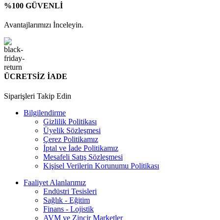
%100 GÜVENLİ
Avantajlarımızı İnceleyin.
ÜCRETSİZ İADE
Siparişleri Takip Edin
Bilgilendirme
Gizlilik Politikası
Üyelik Sözleşmesi
Çerez Politikamız
İptal ve İade Politikamız
Mesafeli Satış Sözleşmesi
Kişisel Verilerin Korunumu Politikası
Faaliyet Alanlarımız
Endüstri Tesisleri
Sağlık - Eğitim
Finans - Lojistik
AVM ve Zincir Marketler