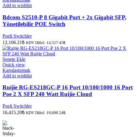
Add to wishlist
Bdcom S2510-P 8 Gigabit Port + 2x Gigabit SFP,
Yönetilebilir POE Switch
Poeli Switchler
12,106.21
₺
KDV Dâhil:
14,527.45
₺
Sepete Ekle
Quick view
Karşılaştırmak
Add to wishlist
Ruijie RG-ES218GC-P 16 Port 10/100/1000 16 Port
Poe 2 X SFP 240 Watt Ruijie Cloud
Poeli Switchler
16,415.20
₺
KDV Dâhil:
19,698.24
₺