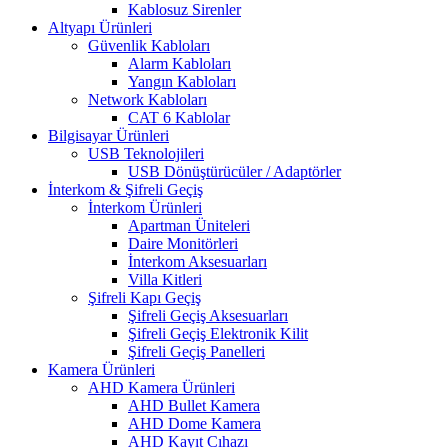
Kablosuz Sirenler
Altyapı Ürünleri
Güvenlik Kabloları
Alarm Kabloları
Yangın Kabloları
Network Kabloları
CAT 6 Kablolar
Bilgisayar Ürünleri
USB Teknolojileri
USB Dönüştürücüler / Adaptörler
İnterkom & Şifreli Geçiş
İnterkom Ürünleri
Apartman Üniteleri
Daire Monitörleri
İnterkom Aksesuarları
Villa Kitleri
Şifreli Kapı Geçiş
Şifreli Geçiş Aksesuarları
Şifreli Geçiş Elektronik Kilit
Şifreli Geçiş Panelleri
Kamera Ürünleri
AHD Kamera Ürünleri
AHD Bullet Kamera
AHD Dome Kamera
AHD Kayıt Cıhazı