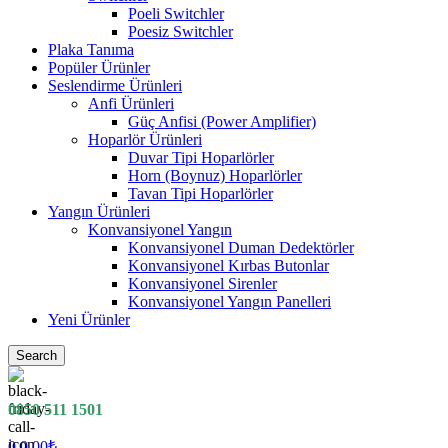
Poeli Switchler
Poesiz Switchler
Plaka Tanıma
Popüler Ürünler
Seslendirme Ürünleri
Anfi Ürünleri
Güç Anfisi (Power Amplifier)
Hoparlör Ürünleri
Duvar Tipi Hoparlörler
Horn (Boynuz) Hoparlörler
Tavan Tipi Hoparlörler
Yangın Ürünleri
Konvansiyonel Yangın
Konvansiyonel Duman Dedektörler
Konvansiyonel Kırbas Butonlar
Konvansiyonel Sirenler
Konvansiyonel Yangın Panelleri
Yeni Ürünler
Search
0850 511 1501
0
0.00
₺