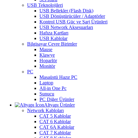
USB Teknolojileri
USB Bellekler (Flash Disk)
USB Dönüştürücüler / Adaptörler
Kontrol USB Güç ve Şarj Ürünleri
USB Network Aksesuarları
Hafıza Kartları
USB Kablolar
Bilgisayar Çevre Birimler
Mause
Klawye
Hoparlör
Monitör
PC
Masaüstü Hazır PC
Laptop
All-in One Pc
Sunucu
PC Diğer Ürünler
Altyapı Ürünler
Network Kabloları
CAT 5 Kablolar
CAT 6 Kablolar
CAT 6A Kablolar
CAT 7 Kablolar