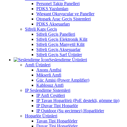
Personel Takip Panelleri
PDKS Yazılımları
Wiegant Okuyucular ve Paneller
Otopark Araç Geçiş Sistemleri
PDKS Akseuarları
Şifreli Kapı Geçiş
Şifreli Geçiş Panelleri
Şifreli Geçiş Elektronik Kilit
Şifreli Geçiş Manyetil Kilit
Şifreli Geçiş Aksesuarlar
Şifreli Geçiş Sarf Ürünler
Seslendirme Ürünleri
Amfi Ürünleri
Anons Amfisi
Mikserli Amfi
Güç Amisi (Power Amplifier)
Kablosuz Amfi
IP Seslendirme Sistemleri
IP Anfi Çeşitleri
IP Tavan Hoparlörü (PoE destekli, gömme tip)
IP Duvar Tipi Hoparlör
IP Outdoor (Su geçirmez) Hoparlörler
Hoparlör Ürünleri
Tavan Tipi Hoparlörler
Duvar Tipi Hoparlörler