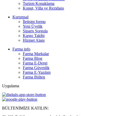
Turizm Konaklama
Konut, Villa ve Rezidans
Kurumsal
İletişim formu
Yeni Üyelik
Sipariş Sorgula
Kargo Takibi
Hizmet Alanı
Farma info
Farma Markalar
Farma Blog
Farma E-Dergi
Farma Güvenlik
Farma E-Yazılım
Farma Bülten
Uygulama
BÜLTENİMİZE KATILIN: