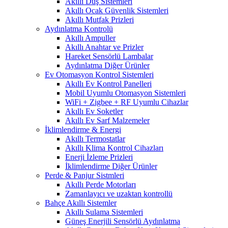
Akıllı Duş Sistemleri
Akıllı Ocak Güvenlik Sistemleri
Akıllı Mutfak Prizleri
Aydınlatma Kontrolü
Akıllı Ampuller
Akıllı Anahtar ve Prizler
Hareket Sensörlü Lambalar
Aydınlatma Diğer Ürünler
Ev Otomasyon Kontrol Sistemleri
Akıllı Ev Kontrol Panelleri
Mobil Uyumlu Otomasyon Sistemleri
WiFi + Zigbee + RF Uyumlu Cihazlar
Akıllı Ev Soketler
Akıllı Ev Sarf Malzemeler
İklimlendirme & Energi
Akıllı Termostatlar
Akıllı Klima Kontrol Cihazları
Enerji İzleme Prizleri
İklimlendirme Diğer Ürünler
Perde & Panjur Sistmleri
Akıllı Perde Motorları
Zamanlayıcı ve uzaktan kontrollü
Bahçe Akıllı Sistemler
Akıllı Sulama Sistemleri
Güneş Enerjili Sensörlü Aydınlatma