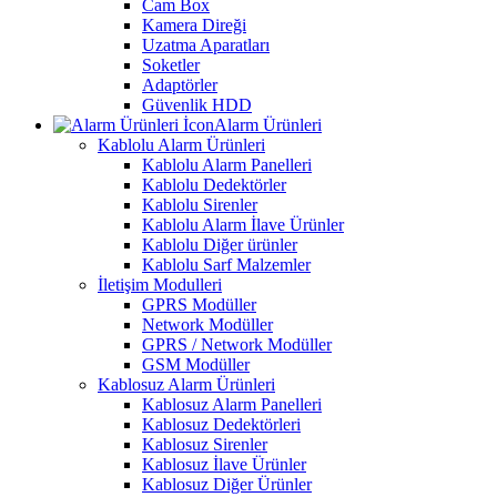
Cam Box
Kamera Direği
Uzatma Aparatları
Soketler
Adaptörler
Güvenlik HDD
Alarm Ürünleri
Kablolu Alarm Ürünleri
Kablolu Alarm Panelleri
Kablolu Dedektörler
Kablolu Sirenler
Kablolu Alarm İlave Ürünler
Kablolu Diğer ürünler
Kablolu Sarf Malzemler
İletişim Modulleri
GPRS Modüller
Network Modüller
GPRS / Network Modüller
GSM Modüller
Kablosuz Alarm Ürünleri
Kablosuz Alarm Panelleri
Kablosuz Dedektörleri
Kablosuz Sirenler
Kablosuz İlave Ürünler
Kablosuz Diğer Ürünler