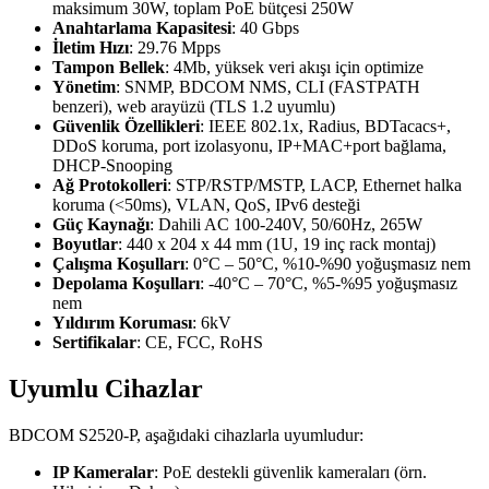
maksimum 30W, toplam PoE bütçesi 250W
Anahtarlama Kapasitesi
: 40 Gbps
İletim Hızı
: 29.76 Mpps
Tampon Bellek
: 4Mb, yüksek veri akışı için optimize
Yönetim
: SNMP, BDCOM NMS, CLI (FASTPATH
benzeri), web arayüzü (TLS 1.2 uyumlu)
Güvenlik Özellikleri
: IEEE 802.1x, Radius, BDTacacs+,
DDoS koruma, port izolasyonu, IP+MAC+port bağlama,
DHCP-Snooping
Ağ Protokolleri
: STP/RSTP/MSTP, LACP, Ethernet halka
koruma (<50ms), VLAN, QoS, IPv6 desteği
Güç Kaynağı
: Dahili AC 100-240V, 50/60Hz, 265W
Boyutlar
: 440 x 204 x 44 mm (1U, 19 inç rack montaj)
Çalışma Koşulları
: 0°C – 50°C, %10-%90 yoğuşmasız nem
Depolama Koşulları
: -40°C – 70°C, %5-%95 yoğuşmasız
nem
Yıldırım Koruması
: 6kV
Sertifikalar
: CE, FCC, RoHS
Uyumlu Cihazlar
BDCOM S2520-P, aşağıdaki cihazlarla uyumludur:
IP Kameralar
: PoE destekli güvenlik kameraları (örn.