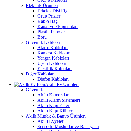
CAT 8 Kablolar
Elektirik Ürünleri
Erkek - Dişi Fiş
Grup Prizler
Kablo Bağı
Kanal ve Ekipmanları
Plastik Panolar
Boru
Güvenlik Kabloları
Alarm Kabloları
Kamera Kabloları
Yangın Kabloları
Uydu Kabloları
Elektirik Kabloları
Diğer Kablolar
Diafon Kabloları
Akıllı Ev Ürünleri
Güvenlik
Akıllı Kameralar
Akıllı Alarm Sistemleri
Akıllı Kapı Zilleri
Akıllı Kapı Kilitleri
Akıllı Mutfak & Banyo Ürünleri
Akıllı Evyeler
Sensörlü Musluklar ve Bataryalar