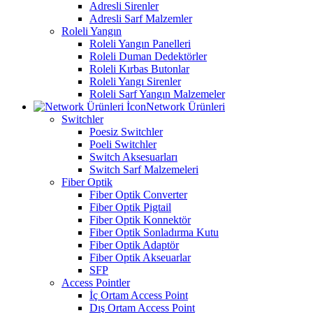
Adresli Sirenler
Adresli Sarf Malzemler
Roleli Yangın
Roleli Yangın Panelleri
Roleli Duman Dedektörler
Roleli Kırbas Butonlar
Roleli Yangı Sirenler
Roleli Sarf Yangın Malzemeler
Network Ürünleri
Switchler
Poesiz Switchler
Poeli Switchler
Switch Aksesuarları
Switch Sarf Malzemeleri
Fiber Optik
Fiber Optik Converter
Fiber Optik Pigtail
Fiber Optik Konnektör
Fiber Optik Sonladırma Kutu
Fiber Optik Adaptör
Fiber Optik Akseuarlar
SFP
Access Pointler
İç Ortam Access Point
Dış Ortam Access Point