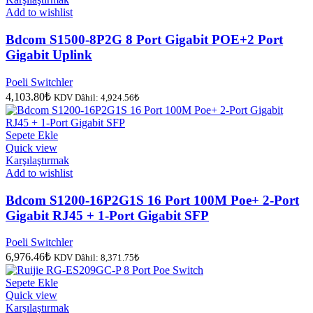
Add to wishlist
Bdcom S1500-8P2G 8 Port Gigabit POE+2 Port
Gigabit Uplink
Poeli Switchler
4,103.80
₺
KDV Dâhil:
4,924.56
₺
Sepete Ekle
Quick view
Karşılaştırmak
Add to wishlist
Bdcom S1200-16P2G1S 16 Port 100M Poe+ 2-Port
Gigabit RJ45 + 1-Port Gigabit SFP
Poeli Switchler
6,976.46
₺
KDV Dâhil:
8,371.75
₺
Sepete Ekle
Quick view
Karşılaştırmak