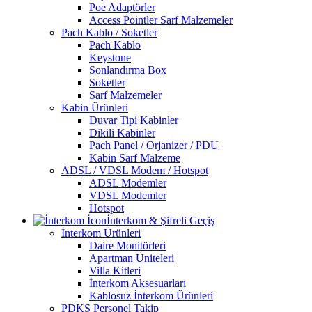
Poe Adaptörler
Access Pointler Sarf Malzemeler
Pach Kablo / Soketler
Pach Kablo
Keystone
Sonlandırma Box
Soketler
Sarf Malzemeler
Kabin Ürünleri
Duvar Tipi Kabinler
Dikili Kabinler
Pach Panel / Orjanizer / PDU
Kabin Sarf Malzeme
ADSL / VDSL Modem / Hotspot
ADSL Modemler
VDSL Modemler
Hotspot
İnterkom & Şifreli Geçiş
İnterkom Ürünleri
Daire Monitörleri
Apartman Üniteleri
Villa Kitleri
İnterkom Aksesuarları
Kablosuz İnterkom Ürünleri
PDKS Personel Takip