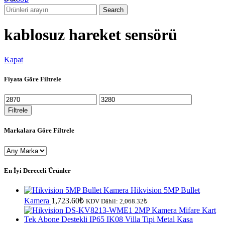
Search
kablosuz hareket sensörü
Kapat
Fiyata Göre Filtrele
En
En
düşük
yüksek
Filtrele
fiyat
fiyat
Markalara Göre Filtrele
En İyi Dereceli Ürünler
Hikvision 5MP Bullet
Kamera
1,723.60
₺
KDV Dâhil:
2,068.32
₺