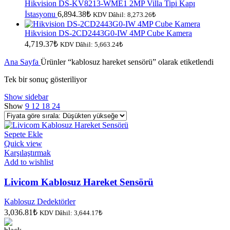
Hikvision DS-KV8213-WME1 2MP Villa Tipi Kapı
İstasyonu
6,894.38
₺
KDV Dâhil:
8,273.26
₺
Hikvision DS-2CD2443G0-IW 4MP Cube Kamera
4,719.37
₺
KDV Dâhil:
5,663.24
₺
Ana Sayfa
Ürünler “kablosuz hareket sensörü” olarak etiketlendi
Tek bir sonuç gösteriliyor
Show sidebar
Show
9
12
18
24
Sepete Ekle
Quick view
Karşılaştırmak
Add to wishlist
Livicom Kablosuz Hareket Sensörü
Kablosuz Dedektörler
3,036.81
₺
KDV Dâhil:
3,644.17
₺