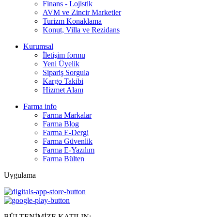
Finans - Lojistik
AVM ve Zincir Marketler
Turizm Konaklama
Konut, Villa ve Rezidans
Kurumsal
İletişim formu
Yeni Üyelik
Sipariş Sorgula
Kargo Takibi
Hizmet Alanı
Farma info
Farma Markalar
Farma Blog
Farma E-Dergi
Farma Güvenlik
Farma E-Yazılım
Farma Bülten
Uygulama
BÜLTENİMİZE KATILIN: