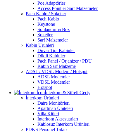
Poe Adaptörler
Access Pointler Sarf Malzemeler
Pach Kablo / Soketler
Pach Kablo
Keystone
Sonlandırma Box
Soketler
Sarf Malzemeler
Kabin Ürünleri
Duvar Tipi Kabinler
Dikili Kabinler
Pach Panel / Orjanizer / PDU
Kabin Sarf Malzeme
ADSL / VDSL Modem / Hotspot
ADSL Modemler
VDSL Modemler
Hotspot
İnterkom & Şifreli Geçiş
İnterkom Ürünleri
Daire Monitörleri
Apartman Üniteleri
Villa Kitleri
İnterkom Aksesuarları
Kablosuz İnterkom Ürünleri
PDKS Personel Takip