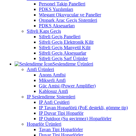
Personel Takip Panelleri
PDKS Yazılımları
Wiegant Okuyucular ve Paneller
Otopark Araç Geçiş Sistemleri
PDKS Akseuarları
Şifreli Kapı Geçiş
Şifreli Geçiş Panelleri
Şifreli Geçiş Elektronik Kilit
Şifreli Geçiş Manyetil Kilit
Şifreli Geçiş Aksesuarlar
Şifreli Geçiş Sarf Ürünler
Seslendirme Ürünleri
Amfi Ürünleri
Anons Amfisi
Mikserli Amfi
Güç Amisi (Power Amplifier)
Kablosuz Amfi
IP Seslendirme Sistemleri
IP Anfi Çeşitleri
IP Tavan Hoparlörü (PoE destekli, gömme tip)
IP Duvar Tipi Hoparlör
IP Outdoor (Su geçirmez) Hoparlörler
Hoparlör Ürünleri
Tavan Tipi Hoparlörler
Duvar Tipi Hoparlörler