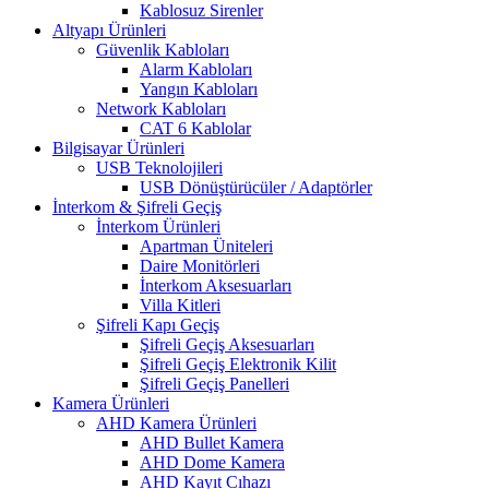
Kablosuz Sirenler
Altyapı Ürünleri
Güvenlik Kabloları
Alarm Kabloları
Yangın Kabloları
Network Kabloları
CAT 6 Kablolar
Bilgisayar Ürünleri
USB Teknolojileri
USB Dönüştürücüler / Adaptörler
İnterkom & Şifreli Geçiş
İnterkom Ürünleri
Apartman Üniteleri
Daire Monitörleri
İnterkom Aksesuarları
Villa Kitleri
Şifreli Kapı Geçiş
Şifreli Geçiş Aksesuarları
Şifreli Geçiş Elektronik Kilit
Şifreli Geçiş Panelleri
Kamera Ürünleri
AHD Kamera Ürünleri
AHD Bullet Kamera
AHD Dome Kamera
AHD Kayıt Cıhazı