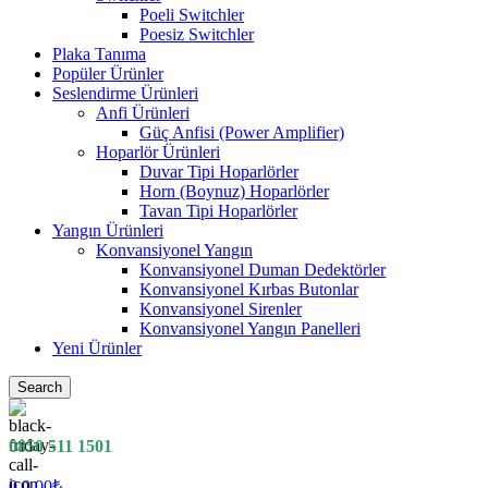
Poeli Switchler
Poesiz Switchler
Plaka Tanıma
Popüler Ürünler
Seslendirme Ürünleri
Anfi Ürünleri
Güç Anfisi (Power Amplifier)
Hoparlör Ürünleri
Duvar Tipi Hoparlörler
Horn (Boynuz) Hoparlörler
Tavan Tipi Hoparlörler
Yangın Ürünleri
Konvansiyonel Yangın
Konvansiyonel Duman Dedektörler
Konvansiyonel Kırbas Butonlar
Konvansiyonel Sirenler
Konvansiyonel Yangın Panelleri
Yeni Ürünler
Search
0850 511 1501
0
0.00
₺