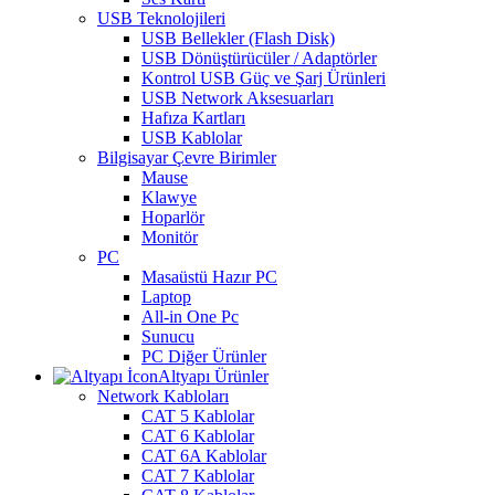
USB Teknolojileri
USB Bellekler (Flash Disk)
USB Dönüştürücüler / Adaptörler
Kontrol USB Güç ve Şarj Ürünleri
USB Network Aksesuarları
Hafıza Kartları
USB Kablolar
Bilgisayar Çevre Birimler
Mause
Klawye
Hoparlör
Monitör
PC
Masaüstü Hazır PC
Laptop
All-in One Pc
Sunucu
PC Diğer Ürünler
Altyapı Ürünler
Network Kabloları
CAT 5 Kablolar
CAT 6 Kablolar
CAT 6A Kablolar
CAT 7 Kablolar