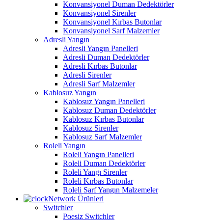
Konvansiyonel Duman Dedektörler
Konvansiyonel Sirenler
Konvansiyonel Kırbas Butonlar
Konvansiyonel Sarf Malzemler
Adresli Yangın
Adresli Yangın Panelleri
Adresli Duman Dedektörler
Adresli Kırbas Butonlar
Adresli Sirenler
Adresli Sarf Malzemler
Kablosuz Yangın
Kablosuz Yangın Panelleri
Kablosuz Duman Dedektörler
Kablosuz Kırbas Butonlar
Kablosuz Sirenler
Kablosuz Sarf Malzemler
Roleli Yangın
Roleli Yangın Panelleri
Roleli Duman Dedektörler
Roleli Yangı Sirenler
Roleli Kırbas Butonlar
Roleli Sarf Yangın Malzemeler
Network Ürünleri
Switchler
Poesiz Switchler