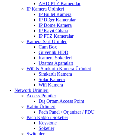
AHD PTZ Kameralar
IP Kamera Ürünleri
IP Bullet Kamera
IP Diğer Kameralar
IP Dome Kamera
IP Kayıt Cıhazı
IP PTZ Kameralar
Kamera Sarf Ürünler
Cam Box
Güvenlik HDD
Kamera Soketleri
Uzatma Aparatları
Wifi & Simkartlı Kamera Ürünleri
Simkartlı Kamera
Solar Kamera
Wifi Kamera
Network Ürünleri
Access Pointler
Dış Ortam Access Point
Kabin Ürünleri
Pach Panel / Orjanizer / PDU
Pach Kablo / Soketler
Keystone
Soketler
Switchler