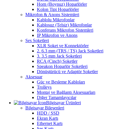
Horn (Boynuz) Hoparlörler
Kolon Tipi Hoparlörler
Mikrofon & Anons Sistemleri
Kablolu Mikrofonlar
Kablosuz (Telsiz) Mikrofonlar
Konferans Mikrofon Sistemleri
IP Mikrofon ve Anons
Ses Soketleri
XLR Soket ve Konnektörler
2. 6.3 mm (TRS / TS) Jack Soketleri
3. 3.5 mm Jack Soketleri
RCA (Cinch) Soketler
Speakon Hoparlör Soketleri
Dönüştürücü ve Adaptör Soketler
Aksesuar
Güç ve Besleme Kabloları
Trolleys
Montaj ve Bağlantı Aksesuarları
Diğer Tamamlayıcılar
Bilgisayar Ürünleri
Bilgisayar Bileşenleri
HDD / SSD
Ekran Kartı
Ethernet Kartı
Ses Kartı