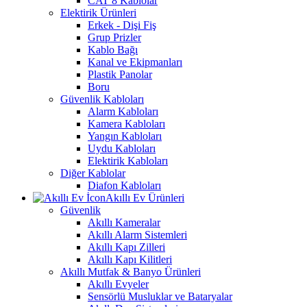
CAT 8 Kablolar
Elektirik Ürünleri
Erkek - Dişi Fiş
Grup Prizler
Kablo Bağı
Kanal ve Ekipmanları
Plastik Panolar
Boru
Güvenlik Kabloları
Alarm Kabloları
Kamera Kabloları
Yangın Kabloları
Uydu Kabloları
Elektirik Kabloları
Diğer Kablolar
Diafon Kabloları
Akıllı Ev Ürünleri
Güvenlik
Akıllı Kameralar
Akıllı Alarm Sistemleri
Akıllı Kapı Zilleri
Akıllı Kapı Kilitleri
Akıllı Mutfak & Banyo Ürünleri
Akıllı Evyeler
Sensörlü Musluklar ve Bataryalar