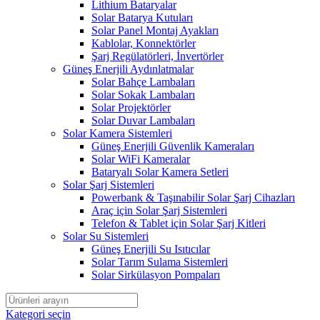
Lithium Bataryalar
Solar Batarya Kutuları
Solar Panel Montaj Ayakları
Kablolar, Konnektörler
Şarj Regülatörleri, İnvertörler
Güneş Enerjili Aydınlatmalar
Solar Bahçe Lambaları
Solar Sokak Lambaları
Solar Projektörler
Solar Duvar Lambaları
Solar Kamera Sistemleri
Güneş Enerjili Güvenlik Kameraları
Solar WiFi Kameralar
Bataryalı Solar Kamera Setleri
Solar Şarj Sistemleri
Powerbank & Taşınabilir Solar Şarj Cihazları
Araç için Solar Şarj Sistemleri
Telefon & Tablet için Solar Şarj Kitleri
Solar Su Sistemleri
Güneş Enerjili Su Isıtıcılar
Solar Tarım Sulama Sistemleri
Solar Sirkülasyon Pompaları
Kategori seçin