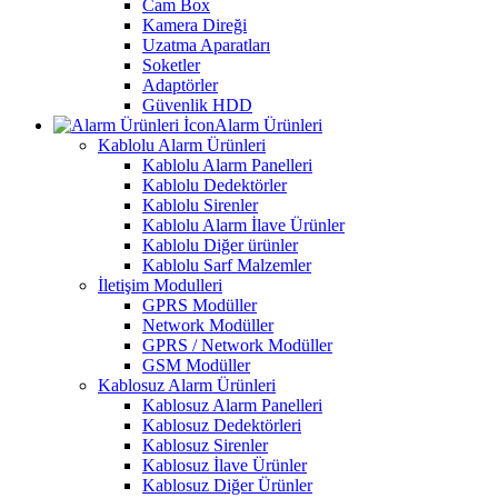
Cam Box
Kamera Direği
Uzatma Aparatları
Soketler
Adaptörler
Güvenlik HDD
Alarm Ürünleri
Kablolu Alarm Ürünleri
Kablolu Alarm Panelleri
Kablolu Dedektörler
Kablolu Sirenler
Kablolu Alarm İlave Ürünler
Kablolu Diğer ürünler
Kablolu Sarf Malzemler
İletişim Modulleri
GPRS Modüller
Network Modüller
GPRS / Network Modüller
GSM Modüller
Kablosuz Alarm Ürünleri
Kablosuz Alarm Panelleri
Kablosuz Dedektörleri
Kablosuz Sirenler
Kablosuz İlave Ürünler
Kablosuz Diğer Ürünler