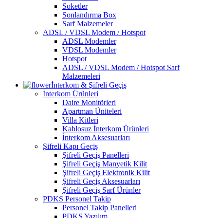
Soketler
Sonlandırma Box
Sarf Malzemeler
ADSL / VDSL Modem / Hotspot
ADSL Modemler
VDSL Modemler
Hotspot
ADSL / VDSL Modem / Hotspot Sarf
Malzemeleri
İnterkom & Şifreli Geçiş
İnterkom Ürünleri
Daire Monitörleri
Apartman Üniteleri
Villa Kitleri
Kablosuz İnterkom Ürünleri
İnterkom Aksesuarları
Şifreli Kapı Geçiş
Şifreli Geçiş Panelleri
Şifreli Geçiş Manyetik Kilit
Şifreli Geçiş Elektronik Kilit
Şifreli Geçiş Aksesuarları
Şifreli Geçiş Sarf Ürünler
PDKS Personel Takip
Personel Takip Panelleri
PDKS Yazılım