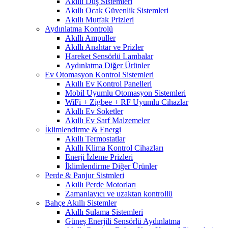
Akıllı Duş Sistemleri
Akıllı Ocak Güvenlik Sistemleri
Akıllı Mutfak Prizleri
Aydınlatma Kontrolü
Akıllı Ampuller
Akıllı Anahtar ve Prizler
Hareket Sensörlü Lambalar
Aydınlatma Diğer Ürünler
Ev Otomasyon Kontrol Sistemleri
Akıllı Ev Kontrol Panelleri
Mobil Uyumlu Otomasyon Sistemleri
WiFi + Zigbee + RF Uyumlu Cihazlar
Akıllı Ev Soketler
Akıllı Ev Sarf Malzemeler
İklimlendirme & Energi
Akıllı Termostatlar
Akıllı Klima Kontrol Cihazları
Enerji İzleme Prizleri
İklimlendirme Diğer Ürünler
Perde & Panjur Sistmleri
Akıllı Perde Motorları
Zamanlayıcı ve uzaktan kontrollü
Bahçe Akıllı Sistemler
Akıllı Sulama Sistemleri
Güneş Enerjili Sensörlü Aydınlatma