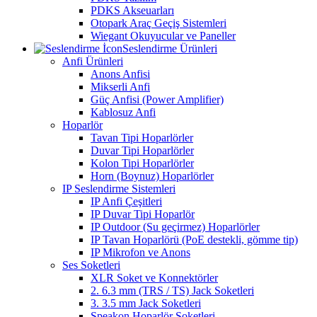
PDKS Akseuarları
Otopark Araç Geçiş Sistemleri
Wiegant Okuyucular ve Paneller
Seslendirme Ürünleri
Anfi Ürünleri
Anons Anfisi
Mikserli Anfi
Güç Anfisi (Power Amplifier)
Kablosuz Anfi
Hoparlör
Tavan Tipi Hoparlörler
Duvar Tipi Hoparlörler
Kolon Tipi Hoparlörler
Horn (Boynuz) Hoparlörler
IP Seslendirme Sistemleri
IP Anfi Çeşitleri
IP Duvar Tipi Hoparlör
IP Outdoor (Su geçirmez) Hoparlörler
IP Tavan Hoparlörü (PoE destekli, gömme tip)
IP Mikrofon ve Anons
Ses Soketleri
XLR Soket ve Konnektörler
2. 6.3 mm (TRS / TS) Jack Soketleri
3. 3.5 mm Jack Soketleri
Speakon Hoparlör Soketleri