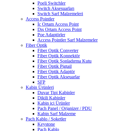
Poeli Switchler
Switch Aksesuarları
Switch Sarf Malzemeleri
Access Pointler
İç Ortam Access Point
Dış Ortam Access Point
Poe Adaptörler
Access Pointler Sarf Malzemeler
Fiber Optik
Fiber Optik Converter
Fiber Optik Konnektör
Fiber Optik Sonladırma Kutu
Fiber Optik Pigtail
Fiber Optik Adaptör
Fiber Optik Akseuarlar
SFP
Kabin Ürünleri
Duvar Tipi Kabinler
Dikili Kabinler
Kabin içi Ürünler
Pach Panel / Orjanizer / PDU
Kabin Sarf Malzeme
Pach Kablo / Soketler
Keystone
Pach Kablo