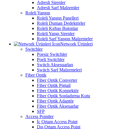
Adresli Sirenler
Adresli Sarf Malzemler
Roleli Yangın
Roleli Yangın Panelleri
Roleli Duman Dedektörler
Roleli Kırbas Butonlar
Roleli Yangı Sirenler
Roleli Sarf Yangın Malzemeler
Network Ürünleri
Switchler
Poesiz Switchler
Poeli Switchler
Switch Aksesuarları
Switch Sarf Malzemeleri
Fiber Optik
Fiber Optik Converter
Fiber Optik Pigtail
Fiber Optik Konnektör
Fiber Optik Sonladırma Kutu
Fiber Optik Adaptör
Fiber Optik Akseuarlar
SFP
Access Pointler
İç Ortam Access Point
Dış Ortam Access Point