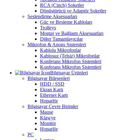
RCA (Cinch) Soketler
Dönüştürücü ve Adaptör Soketler
Seslendirme Aksesuarları
Güç ve Besleme Kabloları
Trolleys
Montaj ve Bağlantı Aksesuarları
Diğer Tamamlayıcılar
Mikrofon & Anons Sistemleri
Kablolu Mikrofonlar
Kablosuz (Telsiz) Mikrofonlar
Konferans Mikrofon Sistemleri
Konferans Mikrofon Sistemleri
Bilgisayar Ürünleri
Bilgisayar Bileşenleri
HDD / SSD
Ekran Kartı
Ethernet Kartı
Hoparlör
Bilgisayar Çevre Birimler
Mause
Klawye
Monitör
Hoparlör
PC