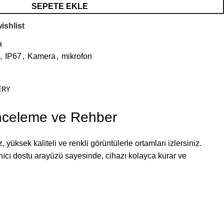
SEPETE EKLE
ishlist
a
,
IP67
,
Kamera
,
mikrofon
ERY
nceleme ve Rehber
ksek kaliteli ve renkli görüntülerle ortamları izlersiniz.
anıcı dostu arayüzü sayesinde, cihazı kolayca kurar ve