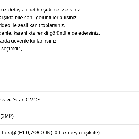
, detayları net bir şekilde izlersiniz.
ışıkta bile canlı görüntüler alırsınız.
deo ile sesli kanıt toplarsınız.
enle, karanlıkta renkli görüntü elde edersiniz.
arda güvenle kullanırsınız.
 seçimdir.,
ressive Scan CMOS
 (2MP)
1 Lux @ (F1.0, AGC ON), 0 Lux (beyaz ışık ile)