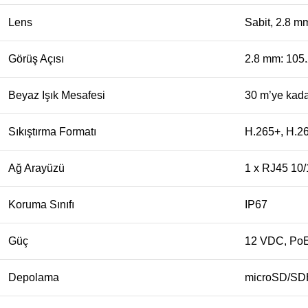
Lens
Sabit, 2.8 m
Görüş Açısı
2.8 mm: 105.2
Beyaz Işık Mesafesi
30 m’ye kad
Sıkıştırma Formatı
H.265+, H.2
Ağ Arayüzü
1 x RJ45 10
Koruma Sınıfı
IP67
Güç
12 VDC, PoE 
Depolama
microSD/SD