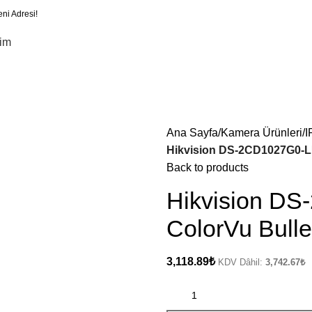
eni Adresi!
şim
Ana Sayfa
Kamera Ürünleri
I
Hikvision DS-2CD1027G0-L
Back to products
Hikvision D
ColorVu Bull
3,118.89
₺
KDV Dâhil:
3,742.67
₺