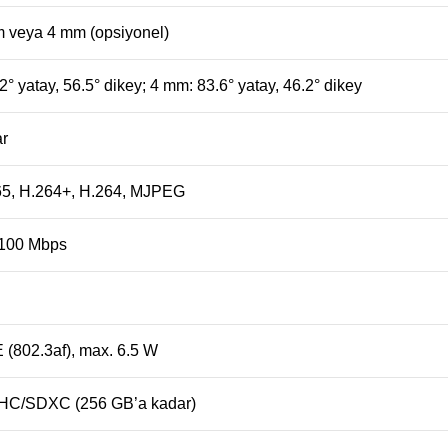
m veya 4 mm (opsiyonel)
° yatay, 56.5° dikey; 4 mm: 83.6° yatay, 46.2° dikey
ar
65, H.264+, H.264, MJPEG
/100 Mbps
(802.3af), max. 6.5 W
HC/SDXC (256 GB’a kadar)