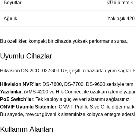
Boyutlar
Ø76.6 mm ×
Ağırlık
Yaklaşık 420
Bu özellikler, kompakt bir cihazda yüksek performans sunar.,
Uyumlu Cihazlar
Hikvision DS-2CD1027G0-LUF, çeşitli cihazlarla uyum sağlar. Böyl
Hikvision NVR’lar
: DS-7600, DS-7700, DS-9600 serisiyle tam 
Yazılımlar
: iVMS-4200 ve Hik-Connect ile uzaktan izleme yaparsın
PoE Switch’ler
: Tek kabloyla güç ve veri aktarımı sağlarsınız.
ONVIF Uyumlu Sistemler
: ONVIF Profile S ve G ile diğer marka
Bu sayede, mevcut güvenlik sisteminize kolayca entegre edersi
Kullanım Alanları