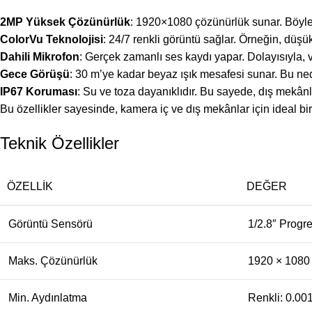
2MP Yüksek Çözünürlük
: 1920×1080 çözünürlük sunar. Böylece
ColorVu Teknolojisi
: 24/7 renkli görüntü sağlar. Örneğin, düşük 
Dahili Mikrofon
: Gerçek zamanlı ses kaydı yapar. Dolayısıyla, vi
Gece Görüşü
: 30 m’ye kadar beyaz ışık mesafesi sunar. Bu ned
IP67 Koruması
: Su ve toza dayanıklıdır. Bu sayede, dış mekânl
Bu özellikler sayesinde, kamera iç ve dış mekânlar için ideal bir
Teknik Özellikler
ÖZELLIK
DEĞER
Görüntü Sensörü
1/2.8″ Prog
Maks. Çözünürlük
1920 × 1080
Min. Aydınlatma
Renkli: 0.00