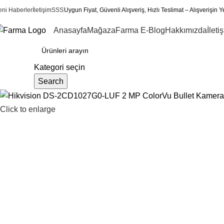
eni Haberler
İletişim
SSS
Uygun Fiyat, Güvenli Alışveriş, Hızlı Teslimat – Alışverişin Y
Anasayfa
Mağaza
Farma E-Blog
Hakkımızda
İleti
ategoriler
Kategori seçin
Search
Click to enlarge