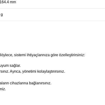
 164.4 mm
 g
ece, sistemi ihtiyaçlarınıza göre özelleştirirsiniz:
uyum sağlar.
ız. Ayrıca, yönetimi kolaylaştırırsınız.
ların cihazlarına bağlanırsınız.
niz.