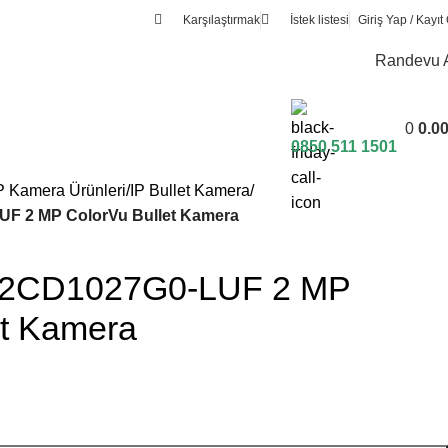
Karşılaştırmak
İstek listesi
Giriş Yap / Kayıt 
Randevu 
0
0.0
0850 511 1501
P Kamera Ürünleri
IP Bullet Kamera
UF 2 MP ColorVu Bullet Kamera
S-2CD1027G0-LUF 2 MP
et Kamera