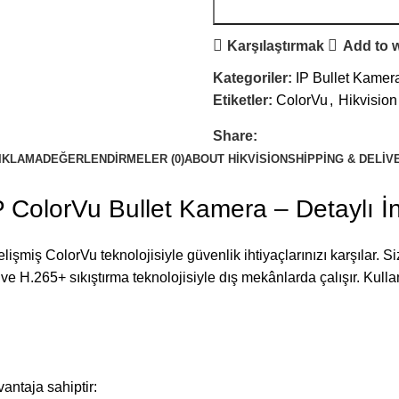
Karşılaştırmak
Add to w
Kategoriler:
IP Bullet Kamer
Etiketler:
ColorVu
,
Hikvision
Share:
IKLAMA
DEĞERLENDIRMELER (0)
ABOUT HIKVISION
SHIPPING & DELIV
olorVu Bullet Kamera – Detaylı İ
olorVu teknolojisiyle güvenlik ihtiyaçlarınızı karşılar. Siz, yü
ve H.265+ sıkıştırma teknolojisiyle dış mekânlarda çalışır. Kull
antaja sahiptir: