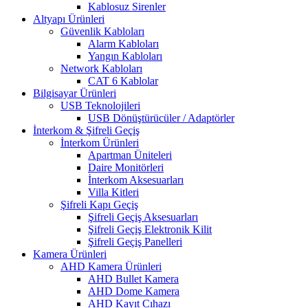
Kablosuz Sirenler
Altyapı Ürünleri
Güvenlik Kabloları
Alarm Kabloları
Yangın Kabloları
Network Kabloları
CAT 6 Kablolar
Bilgisayar Ürünleri
USB Teknolojileri
USB Dönüştürücüler / Adaptörler
İnterkom & Şifreli Geçiş
İnterkom Ürünleri
Apartman Üniteleri
Daire Monitörleri
İnterkom Aksesuarları
Villa Kitleri
Şifreli Kapı Geçiş
Şifreli Geçiş Aksesuarları
Şifreli Geçiş Elektronik Kilit
Şifreli Geçiş Panelleri
Kamera Ürünleri
AHD Kamera Ürünleri
AHD Bullet Kamera
AHD Dome Kamera
AHD Kayıt Cıhazı