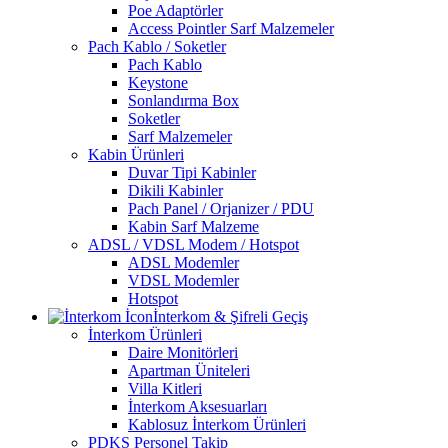
Poe Adaptörler
Access Pointler Sarf Malzemeler
Pach Kablo / Soketler
Pach Kablo
Keystone
Sonlandırma Box
Soketler
Sarf Malzemeler
Kabin Ürünleri
Duvar Tipi Kabinler
Dikili Kabinler
Pach Panel / Orjanizer / PDU
Kabin Sarf Malzeme
ADSL / VDSL Modem / Hotspot
ADSL Modemler
VDSL Modemler
Hotspot
İnterkom & Şifreli Geçiş
İnterkom Ürünleri
Daire Monitörleri
Apartman Üniteleri
Villa Kitleri
İnterkom Aksesuarları
Kablosuz İnterkom Ürünleri
PDKS Personel Takip