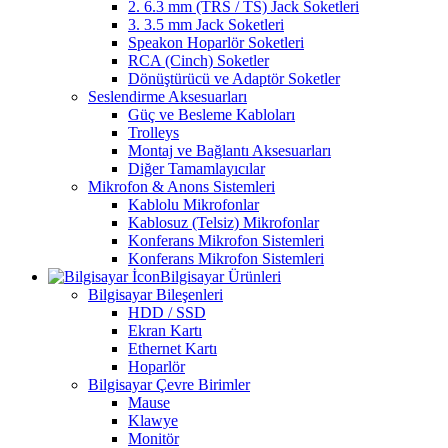
2. 6.3 mm (TRS / TS) Jack Soketleri
3. 3.5 mm Jack Soketleri
Speakon Hoparlör Soketleri
RCA (Cinch) Soketler
Dönüştürücü ve Adaptör Soketler
Seslendirme Aksesuarları
Güç ve Besleme Kabloları
Trolleys
Montaj ve Bağlantı Aksesuarları
Diğer Tamamlayıcılar
Mikrofon & Anons Sistemleri
Kablolu Mikrofonlar
Kablosuz (Telsiz) Mikrofonlar
Konferans Mikrofon Sistemleri
Konferans Mikrofon Sistemleri
Bilgisayar Ürünleri
Bilgisayar Bileşenleri
HDD / SSD
Ekran Kartı
Ethernet Kartı
Hoparlör
Bilgisayar Çevre Birimler
Mause
Klawye
Monitör