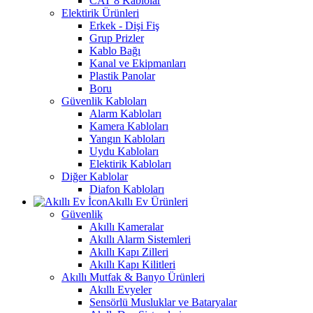
CAT 8 Kablolar
Elektirik Ürünleri
Erkek - Dişi Fiş
Grup Prizler
Kablo Bağı
Kanal ve Ekipmanları
Plastik Panolar
Boru
Güvenlik Kabloları
Alarm Kabloları
Kamera Kabloları
Yangın Kabloları
Uydu Kabloları
Elektirik Kabloları
Diğer Kablolar
Diafon Kabloları
Akıllı Ev Ürünleri
Güvenlik
Akıllı Kameralar
Akıllı Alarm Sistemleri
Akıllı Kapı Zilleri
Akıllı Kapı Kilitleri
Akıllı Mutfak & Banyo Ürünleri
Akıllı Evyeler
Sensörlü Musluklar ve Bataryalar