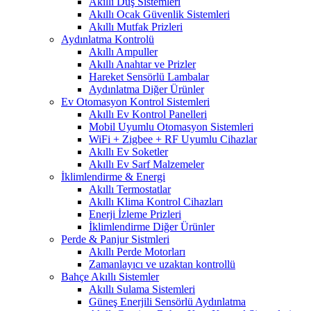
Akıllı Duş Sistemleri
Akıllı Ocak Güvenlik Sistemleri
Akıllı Mutfak Prizleri
Aydınlatma Kontrolü
Akıllı Ampuller
Akıllı Anahtar ve Prizler
Hareket Sensörlü Lambalar
Aydınlatma Diğer Ürünler
Ev Otomasyon Kontrol Sistemleri
Akıllı Ev Kontrol Panelleri
Mobil Uyumlu Otomasyon Sistemleri
WiFi + Zigbee + RF Uyumlu Cihazlar
Akıllı Ev Soketler
Akıllı Ev Sarf Malzemeler
İklimlendirme & Energi
Akıllı Termostatlar
Akıllı Klima Kontrol Cihazları
Enerji İzleme Prizleri
İklimlendirme Diğer Ürünler
Perde & Panjur Sistmleri
Akıllı Perde Motorları
Zamanlayıcı ve uzaktan kontrollü
Bahçe Akıllı Sistemler
Akıllı Sulama Sistemleri
Güneş Enerjili Sensörlü Aydınlatma