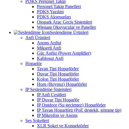
PDKS Personel Takip
Personel Takip Panelleri
PDKS Yazılım
PDKS Akseuarları
Otopark Araç Geçiş Sistemleri
Wiegant Okuyucular ve Paneller
Seslendirme Ürünleri
Anfi Ürünleri
Anons Anfisi
Mikserli Anfi
Güç Anfisi (Power Amplifier)
Kablosuz Anfi
Hoparlör
Tavan Tipi Hoparlörler
Duvar Tipi Hoparlörler
Kolon Tipi Hoparlörler
Horn (Boynuz) Hoparlörler
IP Seslendirme Sistemleri
IP Anfi Çeşitleri
IP Duvar Tipi Hoparlör
IP Outdoor (Su geçirmez) Hoparlörler
IP Tavan Hoparlörü (PoE destekli, gömme tip)
IP Mikrofon ve Anons
Ses Soketleri
XLR Soket ve Konnektörler