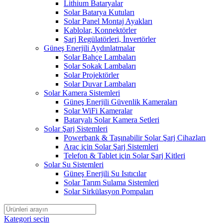
Lithium Bataryalar
Solar Batarya Kutuları
Solar Panel Montaj Ayakları
Kablolar, Konnektörler
Şarj Regülatörleri, İnvertörler
Güneş Enerjili Aydınlatmalar
Solar Bahçe Lambaları
Solar Sokak Lambaları
Solar Projektörler
Solar Duvar Lambaları
Solar Kamera Sistemleri
Güneş Enerjili Güvenlik Kameraları
Solar WiFi Kameralar
Bataryalı Solar Kamera Setleri
Solar Şarj Sistemleri
Powerbank & Taşınabilir Solar Şarj Cihazları
Araç için Solar Şarj Sistemleri
Telefon & Tablet için Solar Şarj Kitleri
Solar Su Sistemleri
Güneş Enerjili Su Isıtıcılar
Solar Tarım Sulama Sistemleri
Solar Sirkülasyon Pompaları
Kategori seçin