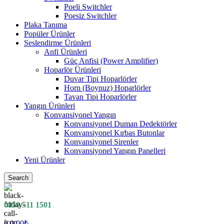
Poeli Switchler
Poesiz Switchler
Plaka Tanıma
Popüler Ürünler
Seslendirme Ürünleri
Anfi Ürünleri
Güç Anfisi (Power Amplifier)
Hoparlör Ürünleri
Duvar Tipi Hoparlörler
Horn (Boynuz) Hoparlörler
Tavan Tipi Hoparlörler
Yangın Ürünleri
Konvansiyonel Yangın
Konvansiyonel Duman Dedektörler
Konvansiyonel Kırbas Butonlar
Konvansiyonel Sirenler
Konvansiyonel Yangın Panelleri
Yeni Ürünler
Search
0850 511 1501
0
0.00
₺