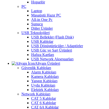
Hoparlör
PC
Laptop
Masaüstü Hazır PC
All-in One Pc
Sunucu
Diğer Ürünler
USB Teknolojileri
USB Bellekler (Flash Disk)
USB Kablolar
USB Dönüştürücüler / Adaptörler
USB Güç ve Şarj Ürünleri
Hafıza Kartları
USB Network Aksesuarları
Altyapı Ürünleri
Güvenlik Kabloları
Alarm Kabloları
Kamera Kabloları
Yangın Kabloları
Uydu Kabloları
Elektirk Kabloları
Network Kabloları
CAT 5 Kablolar
CAT 6 Kablolar
CAT 6A Kablolar