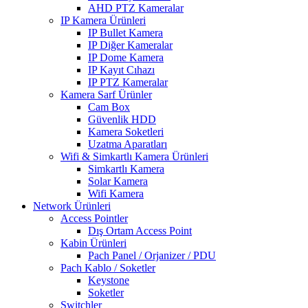
AHD PTZ Kameralar
IP Kamera Ürünleri
IP Bullet Kamera
IP Diğer Kameralar
IP Dome Kamera
IP Kayıt Cıhazı
IP PTZ Kameralar
Kamera Sarf Ürünler
Cam Box
Güvenlik HDD
Kamera Soketleri
Uzatma Aparatları
Wifi & Simkartlı Kamera Ürünleri
Simkartlı Kamera
Solar Kamera
Wifi Kamera
Network Ürünleri
Access Pointler
Dış Ortam Access Point
Kabin Ürünleri
Pach Panel / Orjanizer / PDU
Pach Kablo / Soketler
Keystone
Soketler
Switchler