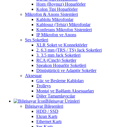
Horn (Boynuz) Hoparlörler
Kolon Tipi Hoparlörler
Mikrofon & Anons Sistemleri
Kablolu Mikrofonlar
Kablosuz (Telsiz) Mikrofonlar
Konferans Mikrofon Sistemleri
IP Mikrofon ve Anons
Ses Soketleri
XLR Soket ve Konnektörler
2. 6.3 mm (TRS / TS) Jack Soketleri
3. 3.5 mm Jack Soketleri
RCA (Cinch) Soketler
Speakon Hoparlör Soketleri
Dönüştürücü ve Adaptör Soketler
Aksesuar
Güç ve Besleme Kabloları
Trolleys
Montaj ve Bağlantı Aksesuarları
Diğer Tamamlayıcılar
Bilgisayar Ürünleri
Bilgisayar Bileşenleri
HDD / SSD
Ekran Kartı
Ethernet Kartı
Ses Kartı