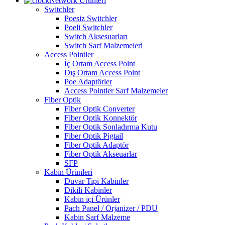
Network Ürünleri
Switchler
Poesiz Switchler
Poeli Switchler
Switch Aksesuarları
Switch Sarf Malzemeleri
Access Pointler
İç Ortam Access Point
Dış Ortam Access Point
Poe Adaptörler
Access Pointler Sarf Malzemeler
Fiber Optik
Fiber Optik Converter
Fiber Optik Konnektör
Fiber Optik Sonladırma Kutu
Fiber Optik Pigtail
Fiber Optik Adaptör
Fiber Optik Akseuarlar
SFP
Kabin Ürünleri
Duvar Tipi Kabinler
Dikili Kabinler
Kabin içi Ürünler
Pach Panel / Orjanizer / PDU
Kabin Sarf Malzeme