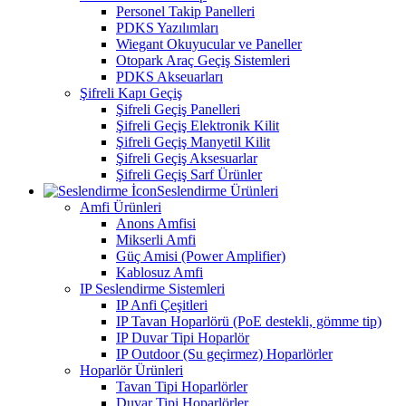
Personel Takip Panelleri
PDKS Yazılımları
Wiegant Okuyucular ve Paneller
Otopark Araç Geçiş Sistemleri
PDKS Akseuarları
Şifreli Kapı Geçiş
Şifreli Geçiş Panelleri
Şifreli Geçiş Elektronik Kilit
Şifreli Geçiş Manyetil Kilit
Şifreli Geçiş Aksesuarlar
Şifreli Geçiş Sarf Ürünler
Seslendirme Ürünleri
Amfi Ürünleri
Anons Amfisi
Mikserli Amfi
Güç Amisi (Power Amplifier)
Kablosuz Amfi
IP Seslendirme Sistemleri
IP Anfi Çeşitleri
IP Tavan Hoparlörü (PoE destekli, gömme tip)
IP Duvar Tipi Hoparlör
IP Outdoor (Su geçirmez) Hoparlörler
Hoparlör Ürünleri
Tavan Tipi Hoparlörler
Duvar Tipi Hoparlörler