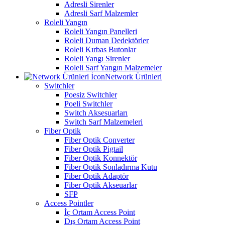
Adresli Sirenler
Adresli Sarf Malzemler
Roleli Yangın
Roleli Yangın Panelleri
Roleli Duman Dedektörler
Roleli Kırbas Butonlar
Roleli Yangı Sirenler
Roleli Sarf Yangın Malzemeler
Network Ürünleri
Switchler
Poesiz Switchler
Poeli Switchler
Switch Aksesuarları
Switch Sarf Malzemeleri
Fiber Optik
Fiber Optik Converter
Fiber Optik Pigtail
Fiber Optik Konnektör
Fiber Optik Sonladırma Kutu
Fiber Optik Adaptör
Fiber Optik Akseuarlar
SFP
Access Pointler
İç Ortam Access Point
Dış Ortam Access Point