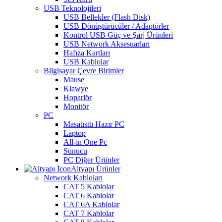
USB Teknolojileri
USB Bellekler (Flash Disk)
USB Dönüştürücüler / Adaptörler
Kontrol USB Güç ve Şarj Ürünleri
USB Network Aksesuarları
Hafıza Kartları
USB Kablolar
Bilgisayar Çevre Birimler
Mause
Klawye
Hoparlör
Monitör
PC
Masaüstü Hazır PC
Laptop
All-in One Pc
Sunucu
PC Diğer Ürünler
Altyapı Ürünler
Network Kabloları
CAT 5 Kablolar
CAT 6 Kablolar
CAT 6A Kablolar
CAT 7 Kablolar