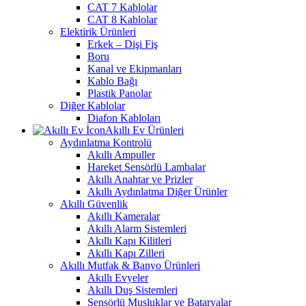
CAT 7 Kablolar
CAT 8 Kablolar
Elektirik Ürünleri
Erkek – Dişi Fiş
Boru
Kanal ve Ekipmanları
Kablo Bağı
Plastik Panolar
Diğer Kablolar
Diafon Kabloları
Akıllı Ev Ürünleri
Aydınlatma Kontrolü
Akıllı Ampuller
Hareket Sensörlü Lambalar
Akıllı Anahtar ve Prizler
Akıllı Aydınlatma Diğer Ürünler
Akıllı Güvenlik
Akıllı Kameralar
Akıllı Alarm Sistemleri
Akıllı Kapı Kilitleri
Akıllı Kapı Zilleri
Akıllı Mutfak & Banyo Ürünleri
Akıllı Evyeler
Akıllı Duş Sistemleri
Sensörlü Musluklar ve Bataryalar