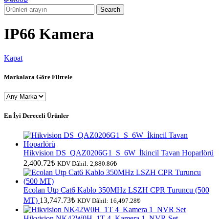
Search
IP66 Kamera
Kapat
Markalara Göre Filtrele
En İyi Dereceli Ürünler
Hikvision DS_QAZ0206G1_S_6W_İkincil Tavan Hoparlörü
2,400.72
₺
KDV Dâhil:
2,880.86
₺
Ecolan Utp Cat6 Kablo 350MHz LSZH CPR Turuncu (500
MT)
13,747.73
₺
KDV Dâhil:
16,497.28
₺
Hikvision NK42W0H_1T 4_Kamera 1_NVR Set