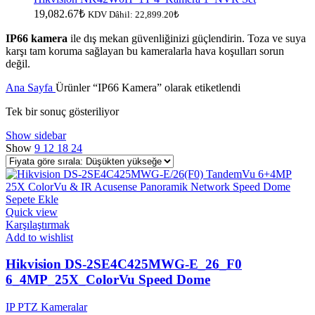
19,082.67
₺
KDV Dâhil:
22,899.20
₺
IP66 kamera
ile dış mekan güvenliğinizi güçlendirin. Toza ve suya
karşı tam koruma sağlayan bu kameralarla hava koşulları sorun
değil.
Ana Sayfa
Ürünler “IP66 Kamera” olarak etiketlendi
Tek bir sonuç gösteriliyor
Show sidebar
Show
9
12
18
24
Sepete Ekle
Quick view
Karşılaştırmak
Add to wishlist
Hikvision DS-2SE4C425MWG-E_26_F0
6_4MP_25X_ColorVu Speed Dome
IP PTZ Kameralar