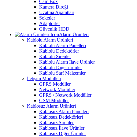
Cam Box
Kamera Direği
Uzatma Aparatları
Soketler
Adaptörler
Güvenlik HDD
Alarm Ürünleri
Kablolu Alarm Ürünleri
Kablolu Alarm Panelleri
Kablolu Dedektörler
Kablolu Sirenler
Kablolu Alarm İlave Ürünler
Kablolu Diğer ürünler
Kablolu Sarf Malzemler
İletişim Modulleri
GPRS Modüller
Network Modüller
GPRS / Network Modüller
GSM Modüller
Kablosuz Alarm Ürünleri
Kablosuz Alarm Panelleri
Kablosuz Dedektörleri
Kablosuz Sirenler
Kablosuz İlave Ürünler
Kablosuz Diğer Ürünler