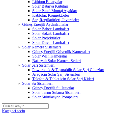
Lithium Bataryalar
Solar Batarya Kutuları
Solar Panel Montaj Ayakları
Kablolar, Konnektörler
Şarj Regülatörleri, İnvertörler
Güneş Enerjili Aydınlatmalar
Solar Bahçe Lambaları
Solar Sokak Lambaları
Solar Projektörler
Solar Duvar Lambaları
Solar Kamera Sistemleri
Güneş Enerjili Güvenlik Kameraları
Solar WiFi Kameralar
Bataryalı Solar Kamera Setleri
Solar Şarj Sistemleri
Powerbank & Taşınabilir Solar Şarj Cihazları
Araç için Solar Şarj Sistemleri
Telefon & Tablet için Solar Şarj Kitleri
Solar Su Sistemleri
Güneş Enerjili Su Isıtıcılar
Solar Tarım Sulama Sistemleri
Solar Sirkülasyon Pompaları
Kategori seçin