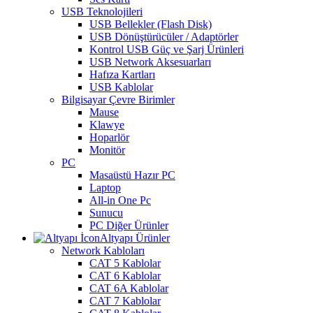
USB Teknolojileri
USB Bellekler (Flash Disk)
USB Dönüştürücüler / Adaptörler
Kontrol USB Güç ve Şarj Ürünleri
USB Network Aksesuarları
Hafıza Kartları
USB Kablolar
Bilgisayar Çevre Birimler
Mause
Klawye
Hoparlör
Monitör
PC
Masaüstü Hazır PC
Laptop
All-in One Pc
Sunucu
PC Diğer Ürünler
Altyapı Ürünler
Network Kabloları
CAT 5 Kablolar
CAT 6 Kablolar
CAT 6A Kablolar
CAT 7 Kablolar