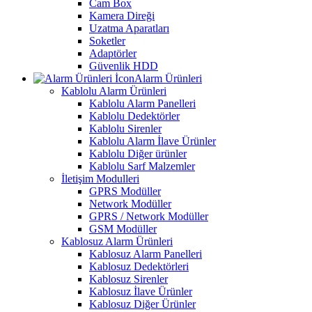
Cam Box
Kamera Direği
Uzatma Aparatları
Soketler
Adaptörler
Güvenlik HDD
Alarm Ürünleri
Kablolu Alarm Ürünleri
Kablolu Alarm Panelleri
Kablolu Dedektörler
Kablolu Sirenler
Kablolu Alarm İlave Ürünler
Kablolu Diğer ürünler
Kablolu Sarf Malzemler
İletişim Modulleri
GPRS Modüller
Network Modüller
GPRS / Network Modüller
GSM Modüller
Kablosuz Alarm Ürünleri
Kablosuz Alarm Panelleri
Kablosuz Dedektörleri
Kablosuz Sirenler
Kablosuz İlave Ürünler
Kablosuz Diğer Ürünler