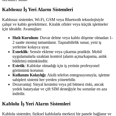
Kablosuz İş Yeri Alarm Sistemleri
Kablosuz sistemler, Wi-Fi, GSM veya Bluetooth teknolojisiyle
çalışır ve kablo gerektirmez. Kiralık ofisler veya küçük işletmeler
için idealdir. Avantajları:
Hızlı Kurulum
: Duvar delme veya kablo döşeme olmadan 1-
2 saatte montaj tamamlanır. Taşınabilirlik sunar, yeni iş
yerlerine kolayca uyar.
Esneklik
: Sensör ekleme veya çıkarma pratiktir. Mobil
uygulamalarla uzaktan kontrol (alarm açma/kapama, anlık
bildirim) mümkündür.
Estetik
: Kablolar olmadığı için iş yerinin profesyonel
görünümü korunur.
Kullanım Kolaylığı
: Akıllı telefon entegrasyonuyla, işletme
sahipleri sistemi her yerden yönetebilir.
Dezavantaj: Sinyal kesintisi veya pil bitmesi riski, ancak
yedek bataryalar ve çift SIM desteğiyle bu sorunlar en aza
indirilir.
Kablolu İş Yeri Alarm Sistemleri
Kablolu sistemler, fiziksel kablolarla merkezi bir panele bağlanır ve