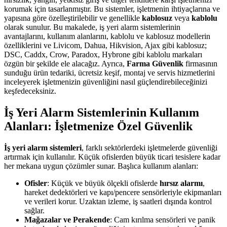
korumak için tasarlanmıştır. Bu sistemler, işletmenin ihtiyaçlarına ve
yapısına göre özelleştirilebilir ve genellikle
kablosuz
veya
kablolu
olarak sunulur. Bu makalede, iş yeri alarm sistemlerinin
avantajlarını, kullanım alanlarını, kablolu ve kablosuz modellerin
özelliklerini ve Livicom, Dahua, Hikvision, Ajax gibi kablosuz;
DSC, Caddx, Crow, Paradox, Hybrone gibi kablolu markaları
özgün bir şekilde ele alacağız. Ayrıca,
Farma Güvenlik
firmasının
sunduğu ürün tedariki, ücretsiz keşif, montaj ve servis hizmetlerini
inceleyerek işletmenizin güvenliğini nasıl güçlendirebileceğinizi
keşfedeceksiniz.
İş Yeri Alarm Sistemlerinin Kullanım
Alanları: İşletmenize Özel Güvenlik
İş yeri alarm sistemleri
, farklı sektörlerdeki işletmelerde güvenliği
artırmak için kullanılır. Küçük ofislerden büyük ticari tesislere kadar
her mekana uygun çözümler sunar. Başlıca kullanım alanları:
Ofisler
: Küçük ve büyük ölçekli ofislerde
hırsız alarmı
,
hareket dedektörleri ve kapı/pencere sensörleriyle ekipmanları
ve verileri korur. Uzaktan izleme, iş saatleri dışında kontrol
sağlar.
Mağazalar ve Perakende
: Cam kırılma sensörleri ve panik