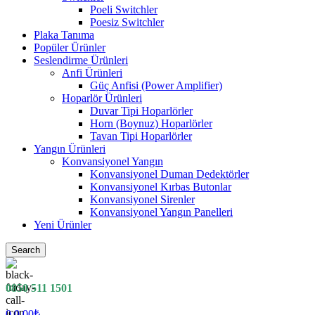
Poeli Switchler
Poesiz Switchler
Plaka Tanıma
Popüler Ürünler
Seslendirme Ürünleri
Anfi Ürünleri
Güç Anfisi (Power Amplifier)
Hoparlör Ürünleri
Duvar Tipi Hoparlörler
Horn (Boynuz) Hoparlörler
Tavan Tipi Hoparlörler
Yangın Ürünleri
Konvansiyonel Yangın
Konvansiyonel Duman Dedektörler
Konvansiyonel Kırbas Butonlar
Konvansiyonel Sirenler
Konvansiyonel Yangın Panelleri
Yeni Ürünler
Search
0850 511 1501
0
0.00
₺