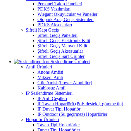
Personel Takip Panelleri
PDKS Yazılımları
Wiegant Okuyucular ve Paneller
Otopark Araç Geçiş Sistemleri
PDKS Akseuarları
Şifreli Kapı Geçiş
Şifreli Geçiş Panelleri
Şifreli Geçiş Elektronik Kilit
Şifreli Geçiş Manyetil Kilit
Şifreli Geçiş Aksesuarlar
Şifreli Geçiş Sarf Ürünler
Seslendirme Ürünleri
Amfi Ürünleri
Anons Amfisi
Mikserli Amfi
Güç Amisi (Power Amplifier)
Kablosuz Amfi
IP Seslendirme Sistemleri
IP Anfi Çeşitleri
IP Tavan Hoparlörü (PoE destekli, gömme tip)
IP Duvar Tipi Hoparlör
IP Outdoor (Su geçirmez) Hoparlörler
Hoparlör Ürünleri
Tavan Tipi Hoparlörler
Duvar Tipi Hoparlörler