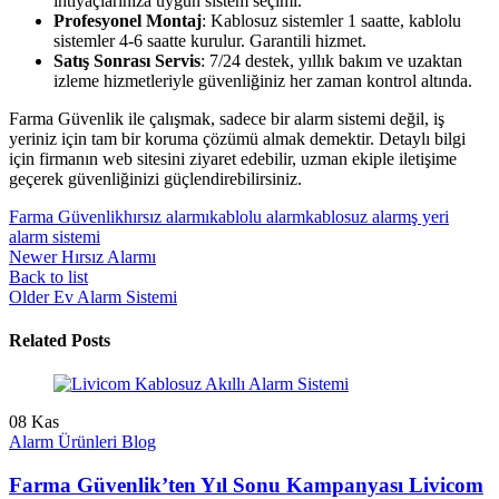
ihtiyaçlarınıza uygun sistem seçimi.
Profesyonel Montaj
: Kablosuz sistemler 1 saatte, kablolu
sistemler 4-6 saatte kurulur. Garantili hizmet.
Satış Sonrası Servis
: 7/24 destek, yıllık bakım ve uzaktan
izleme hizmetleriyle güvenliğiniz her zaman kontrol altında.
Farma Güvenlik ile çalışmak, sadece bir alarm sistemi değil, iş
yeriniz için tam bir koruma çözümü almak demektir. Detaylı bilgi
için firmanın web sitesini ziyaret edebilir, uzman ekiple iletişime
geçerek güvenliğinizi güçlendirebilirsiniz.
Farma Güvenlik
hırsız alarmı
kablolu alarm
kablosuz alarm
ş yeri
alarm sistemi
Newer
Hırsız Alarmı
Back to list
Older
Ev Alarm Sistemi
Related Posts
08
Kas
Alarm Ürünleri Blog
Farma Güvenlik’ten Yıl Sonu Kampanyası Livicom