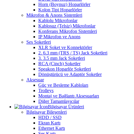
Horn (Boynuz) Hoparlörler
Kolon Tipi Hoparlörler
Mikrofon & Anons Sistemleri
Kablolu Mikrofonlar
Kablosuz (Telsiz) Mikrofonlar
Konferans Mikrofon Sistemleri
IP Mikrofon ve Anons
Ses Soketleri
XLR Soket ve Konnektörler
2. 6.3 mm (TRS / TS) Jack Soketleri
3. 3.5 mm Jack Soketleri
RCA (Cinch) Soketler
Speakon Hoparlör Soketleri
Dönüştürücü ve Adaptör Soketler
Aksesuar
Güç ve Besleme Kabloları
Trolleys
Montaj ve Bağlantı Aksesuarları
Diğer Tamamlayıcılar
Bilgisayar Ürünleri
Bilgisayar Bileşenleri
HDD / SSD
Ekran Kartı
Ethernet Kartı
Ses Kartı