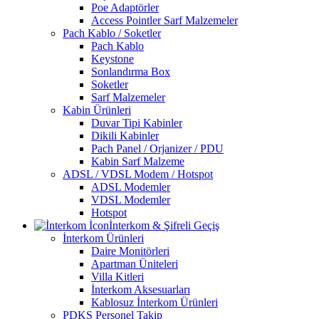
Poe Adaptörler
Access Pointler Sarf Malzemeler
Pach Kablo / Soketler
Pach Kablo
Keystone
Sonlandırma Box
Soketler
Sarf Malzemeler
Kabin Ürünleri
Duvar Tipi Kabinler
Dikili Kabinler
Pach Panel / Orjanizer / PDU
Kabin Sarf Malzeme
ADSL / VDSL Modem / Hotspot
ADSL Modemler
VDSL Modemler
Hotspot
İnterkom & Şifreli Geçiş
İnterkom Ürünleri
Daire Monitörleri
Apartman Üniteleri
Villa Kitleri
İnterkom Aksesuarları
Kablosuz İnterkom Ürünleri
PDKS Personel Takip