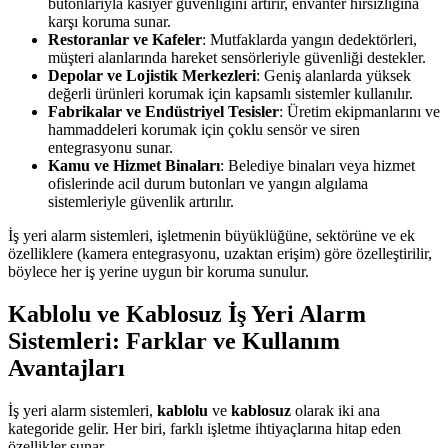
butonlarıyla kasiyer güvenliğini artırır, envanter hırsızlığına
karşı koruma sunar.
Restoranlar ve Kafeler
: Mutfaklarda yangın dedektörleri,
müşteri alanlarında hareket sensörleriyle güvenliği destekler.
Depolar ve Lojistik Merkezleri
: Geniş alanlarda yüksek
değerli ürünleri korumak için kapsamlı sistemler kullanılır.
Fabrikalar ve Endüstriyel Tesisler
: Üretim ekipmanlarını ve
hammaddeleri korumak için çoklu sensör ve siren
entegrasyonu sunar.
Kamu ve Hizmet Binaları
: Belediye binaları veya hizmet
ofislerinde acil durum butonları ve yangın algılama
sistemleriyle güvenlik artırılır.
İş yeri alarm sistemleri, işletmenin büyüklüğüne, sektörüne ve ek
özelliklere (kamera entegrasyonu, uzaktan erişim) göre özelleştirilir,
böylece her iş yerine uygun bir koruma sunulur.
Kablolu ve Kablosuz İş Yeri Alarm
Sistemleri: Farklar ve Kullanım
Avantajları
İş yeri alarm sistemleri,
kablolu
ve
kablosuz
olarak iki ana
kategoride gelir. Her biri, farklı işletme ihtiyaçlarına hitap eden
özellikler sunar.