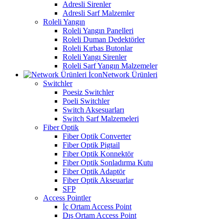
Adresli Sirenler
Adresli Sarf Malzemler
Roleli Yangın
Roleli Yangın Panelleri
Roleli Duman Dedektörler
Roleli Kırbas Butonlar
Roleli Yangı Sirenler
Roleli Sarf Yangın Malzemeler
Network Ürünleri
Switchler
Poesiz Switchler
Poeli Switchler
Switch Aksesuarları
Switch Sarf Malzemeleri
Fiber Optik
Fiber Optik Converter
Fiber Optik Pigtail
Fiber Optik Konnektör
Fiber Optik Sonladırma Kutu
Fiber Optik Adaptör
Fiber Optik Akseuarlar
SFP
Access Pointler
İç Ortam Access Point
Dış Ortam Access Point