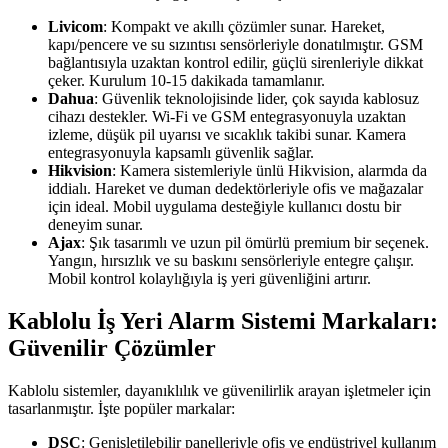
Livicom
: Kompakt ve akıllı çözümler sunar. Hareket,
kapı/pencere ve su sızıntısı sensörleriyle donatılmıştır. GSM
bağlantısıyla uzaktan kontrol edilir, güçlü sirenleriyle dikkat
çeker. Kurulum 10-15 dakikada tamamlanır.
Dahua
: Güvenlik teknolojisinde lider, çok sayıda kablosuz
cihazı destekler. Wi-Fi ve GSM entegrasyonuyla uzaktan
izleme, düşük pil uyarısı ve sıcaklık takibi sunar. Kamera
entegrasyonuyla kapsamlı güvenlik sağlar.
Hikvision
: Kamera sistemleriyle ünlü Hikvision, alarmda da
iddialı. Hareket ve duman dedektörleriyle ofis ve mağazalar
için ideal. Mobil uygulama desteğiyle kullanıcı dostu bir
deneyim sunar.
Ajax
: Şık tasarımlı ve uzun pil ömürlü premium bir seçenek.
Yangın, hırsızlık ve su baskını sensörleriyle entegre çalışır.
Mobil kontrol kolaylığıyla iş yeri güvenliğini artırır.
Kablolu İş Yeri Alarm Sistemi Markaları:
Güvenilir Çözümler
Kablolu sistemler, dayanıklılık ve güvenilirlik arayan işletmeler için
tasarlanmıştır. İşte popüler markalar:
DSC
: Genişletilebilir panelleriyle ofis ve endüstriyel kullanım