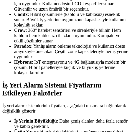
için uygundur. Kullanıcı dostu LCD keypad’ler sunar.
Güvenilir ve uzun ömürlü bir seçenektir.
Caddx
: Hibrit çözümlerle (kablolu ve kablosuz) esneklik
sunar. Büyük iş yerlerine uygun zone kapasitesiyle kullanım
kolaylığı sağlar.
Crow
: 360° hareket sensörleri ve sirenleriyle bilinir. Hem
kablolu hem kablosuz cihazlarla uyumludur. Kompakt ve
etkili çözümler sunar.
Paradox
: Yanlış alarm önleme teknolojisi ve kullanıcı dostu
arayüzüyle öne çıkar. Çeşitli zone kapasiteleriyle her iş yerine
uygundur.
Hybrone
: IoT entegrasyonu ve 4G bağlantısıyla modern bir
çözüm. Hibrit panelleriyle küçük ve büyük iş yerlerine
kolayca kurulur.
İş Yeri Alarm Sistemi Fiyatlarını
Etkileyen Faktörler
İş yeri alarm sistemlerinin fiyatları, aşağıdaki unsurlara bağlı olarak
değişiklik gösterir:
İş Yerinin Büyüklüğü
: Daha geniş alanlar, daha fazla sensör
ve kablo gerektirir.
Ürün Sayısı
: Hareket dedektörleri, kapı/pencere sensörleri,