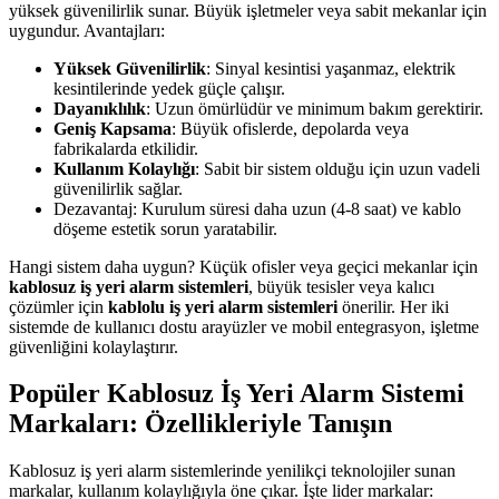
yüksek güvenilirlik sunar. Büyük işletmeler veya sabit mekanlar için
uygundur. Avantajları:
Yüksek Güvenilirlik
: Sinyal kesintisi yaşanmaz, elektrik
kesintilerinde yedek güçle çalışır.
Dayanıklılık
: Uzun ömürlüdür ve minimum bakım gerektirir.
Geniş Kapsama
: Büyük ofislerde, depolarda veya
fabrikalarda etkilidir.
Kullanım Kolaylığı
: Sabit bir sistem olduğu için uzun vadeli
güvenilirlik sağlar.
Dezavantaj: Kurulum süresi daha uzun (4-8 saat) ve kablo
döşeme estetik sorun yaratabilir.
Hangi sistem daha uygun? Küçük ofisler veya geçici mekanlar için
kablosuz iş yeri alarm sistemleri
, büyük tesisler veya kalıcı
çözümler için
kablolu iş yeri alarm sistemleri
önerilir. Her iki
sistemde de kullanıcı dostu arayüzler ve mobil entegrasyon, işletme
güvenliğini kolaylaştırır.
Popüler Kablosuz İş Yeri Alarm Sistemi
Markaları: Özellikleriyle Tanışın
Kablosuz iş yeri alarm sistemlerinde yenilikçi teknolojiler sunan
markalar, kullanım kolaylığıyla öne çıkar. İşte lider markalar: