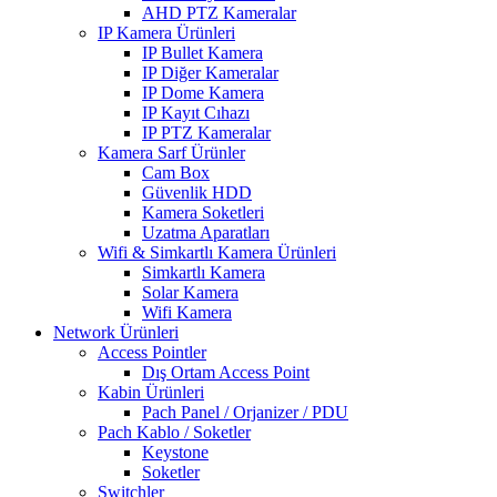
AHD PTZ Kameralar
IP Kamera Ürünleri
IP Bullet Kamera
IP Diğer Kameralar
IP Dome Kamera
IP Kayıt Cıhazı
IP PTZ Kameralar
Kamera Sarf Ürünler
Cam Box
Güvenlik HDD
Kamera Soketleri
Uzatma Aparatları
Wifi & Simkartlı Kamera Ürünleri
Simkartlı Kamera
Solar Kamera
Wifi Kamera
Network Ürünleri
Access Pointler
Dış Ortam Access Point
Kabin Ürünleri
Pach Panel / Orjanizer / PDU
Pach Kablo / Soketler
Keystone
Soketler
Switchler