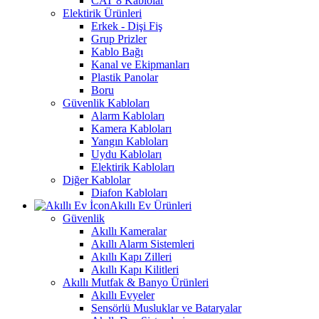
CAT 8 Kablolar
Elektirik Ürünleri
Erkek - Dişi Fiş
Grup Prizler
Kablo Bağı
Kanal ve Ekipmanları
Plastik Panolar
Boru
Güvenlik Kabloları
Alarm Kabloları
Kamera Kabloları
Yangın Kabloları
Uydu Kabloları
Elektirik Kabloları
Diğer Kablolar
Diafon Kabloları
Akıllı Ev Ürünleri
Güvenlik
Akıllı Kameralar
Akıllı Alarm Sistemleri
Akıllı Kapı Zilleri
Akıllı Kapı Kilitleri
Akıllı Mutfak & Banyo Ürünleri
Akıllı Evyeler
Sensörlü Musluklar ve Bataryalar