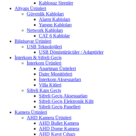
Kablosuz Sirenler
Altyapı Ürünleri
Güvenlik Kabloları
Alarm Kabloları
Yangın Kabloları
Network Kabloları
CAT 6 Kablolar
Bilgisayar Ürünleri
USB Teknolojileri
USB Dönüştürücüler / Adaptörler
İnterkom & Şifreli Geçiş
İnterkom Ürünleri
Apartman Üniteleri
Daire Monitörleri
İnterkom Aksesuarları
Villa Kitleri
Şifreli Kapı Geçiş
Şifreli Geçiş Aksesuarları
Şifreli Geçiş Elektronik Kilit
Şifreli Geçiş Panelleri
Kamera Ürünleri
AHD Kamera Ürünleri
AHD Bullet Kamera
AHD Dome Kamera
AHD Kayıt Cıhazı