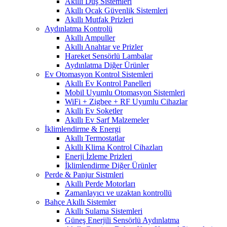
Akıllı Duş Sistemleri
Akıllı Ocak Güvenlik Sistemleri
Akıllı Mutfak Prizleri
Aydınlatma Kontrolü
Akıllı Ampuller
Akıllı Anahtar ve Prizler
Hareket Sensörlü Lambalar
Aydınlatma Diğer Ürünler
Ev Otomasyon Kontrol Sistemleri
Akıllı Ev Kontrol Panelleri
Mobil Uyumlu Otomasyon Sistemleri
WiFi + Zigbee + RF Uyumlu Cihazlar
Akıllı Ev Soketler
Akıllı Ev Sarf Malzemeler
İklimlendirme & Energi
Akıllı Termostatlar
Akıllı Klima Kontrol Cihazları
Enerji İzleme Prizleri
İklimlendirme Diğer Ürünler
Perde & Panjur Sistmleri
Akıllı Perde Motorları
Zamanlayıcı ve uzaktan kontrollü
Bahçe Akıllı Sistemler
Akıllı Sulama Sistemleri
Güneş Enerjili Sensörlü Aydınlatma