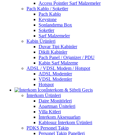
Access Pointler Sarf Malzemeler
Pach Kablo / Soketler
Pach Kablo
Keystone
Sonlandırma Box
Soketler
Sarf Malzemeler
Kabin Ürünleri
Duvar Tipi Kabinler
Dikili Kabinler
Pach Panel / Orjanizer / PDU
Kabin Sarf Malzeme
ADSL / VDSL Modem / Hotspot
ADSL Modemler
VDSL Modemler
Hotspot
İnterkom & Şifreli Geçiş
İnterkom Ürünleri
Daire Monitörleri
Apartman Üniteleri
Villa Kitleri
İnterkom Aksesuarları
Kablosuz İnterkom Ürünleri
PDKS Personel Takip
Personel Takip Panelleri