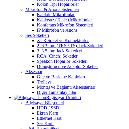
Kolon Tipi Hoparlörler
Mikrofon & Anons Sistemleri
Kablolu Mikrofonlar
Kablosuz (Telsiz) Mikrofonlar
Konferans Mikrofon Sistemleri
IP Mikrofon ve Anons
Ses Soketleri
XLR Soket ve Konnektörler
2. 6.3 mm (TRS / TS) Jack Soketleri
3. 3.5 mm Jack Soketleri
RCA (Cinch) Soketler
Speakon Hoparlör Soketleri
Dönüştürücü ve Adaptör Soketler
Aksesuar
Güç ve Besleme Kabloları
Trolleys
Montaj ve Bağlantı Aksesuarları
Diğer Tamamlayıcılar
Bilgisayar Ürünleri
Bilgisayar Bileşenleri
HDD / SSD
Ekran Kartı
Ethernet Kartı
Ses Kartı
USB Teknolojileri