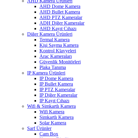
AHD Kamera Ürünleri
AHD Dome Kamera
AHD Bullet Kamera
AHD PTZ Kameralar
ADH Diğer Kameralar
AHD Kayıt Cıhazı
Diğer Kamera Ürünleri
Termal Kamera
Kişi Sayma Kamera
Kontrol Klavyeleri
Araç Kameraları
Güvenlik Monitörleri
Plaka Tanıma
IP Kamera Ürünleri
IP Dome Kamera
IP Bullet Kamera
IP PTZ Kameralar
IP Diğer Kameralar
IP Kayıt Cıhazı
Wifi & Simkartlı Kamera
Wifi Kamera
Simkartlı Kamera
Solar Kamera
Sarf Ürünler
Cam Box