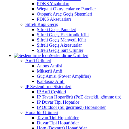
PDKS Yazılımları
Wiegant Okuyucular ve Paneller
Otopark Araç Geçiş Sistemleri
PDKS Akseuarları
Şifreli Kapı Geçiş
Şifreli Geçiş Panelleri
Şifreli Geçiş Elektronik Kilit
Şifreli Geçiş Manyetil Kilit
Şifreli Geçiş Aksesuarlar
Şifreli Geçiş Sarf Ürünler
Seslendirme Ürünleri
Amfi Ürünleri
Anons Amfisi
Mikserli Amfi
Güç Amisi (Power Amplifier)
Kablosuz Amfi
IP Seslendirme Sistemleri
IP Anfi Çeşitleri
IP Tavan Hoparlörü (PoE destekli, gömme tip)
IP Duvar Tipi Hoparlör
IP Outdoor (Su geçirmez) Hoparlörler
Hoparlör Ürünleri
Tavan Tipi Hoparlörler
Duvar Tipi Hoparlörler
Horn (Boynuz) Hoparlörler