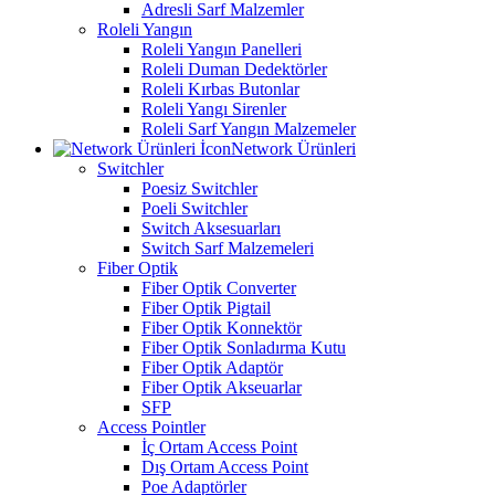
Adresli Sarf Malzemler
Roleli Yangın
Roleli Yangın Panelleri
Roleli Duman Dedektörler
Roleli Kırbas Butonlar
Roleli Yangı Sirenler
Roleli Sarf Yangın Malzemeler
Network Ürünleri
Switchler
Poesiz Switchler
Poeli Switchler
Switch Aksesuarları
Switch Sarf Malzemeleri
Fiber Optik
Fiber Optik Converter
Fiber Optik Pigtail
Fiber Optik Konnektör
Fiber Optik Sonladırma Kutu
Fiber Optik Adaptör
Fiber Optik Akseuarlar
SFP
Access Pointler
İç Ortam Access Point
Dış Ortam Access Point
Poe Adaptörler