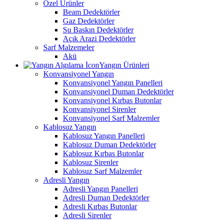
Özel Ürünler
Beam Dedektörler
Gaz Dedektörler
Su Baskın Dedektörler
Açık Arazi Dedektörler
Sarf Malzemeler
Akü
Yangın Ürünleri
Konvansiyonel Yangın
Konvansiyonel Yangın Panelleri
Konvansiyonel Duman Dedektörler
Konvansiyonel Kırbas Butonlar
Konvansiyonel Sirenler
Konvansiyonel Sarf Malzemler
Kablosuz Yangın
Kablosuz Yangın Panelleri
Kablosuz Duman Dedektörler
Kablosuz Kırbas Butonlar
Kablosuz Sirenler
Kablosuz Sarf Malzemler
Adresli Yangın
Adresli Yangın Panelleri
Adresli Duman Dedektörler
Adresli Kırbas Butonlar
Adresli Sirenler