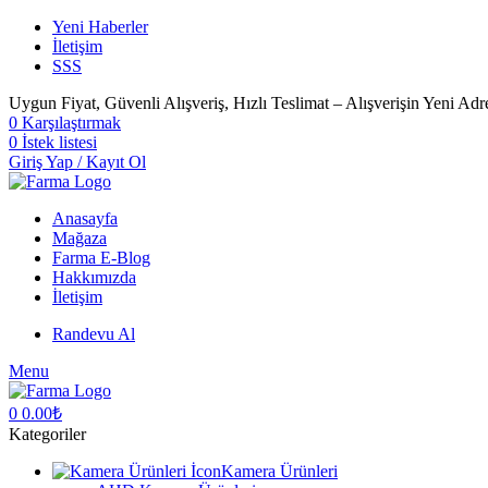
Yeni Haberler
İletişim
SSS
Uygun Fiyat, Güvenli Alışveriş, Hızlı Teslimat – Alışverişin Yeni Adr
0
Karşılaştırmak
0
İstek listesi
Giriş Yap / Kayıt Ol
Anasayfa
Mağaza
Farma E-Blog
Hakkımızda
İletişim
Randevu Al
Menu
0
0.00
₺
Kategoriler
Kamera Ürünleri