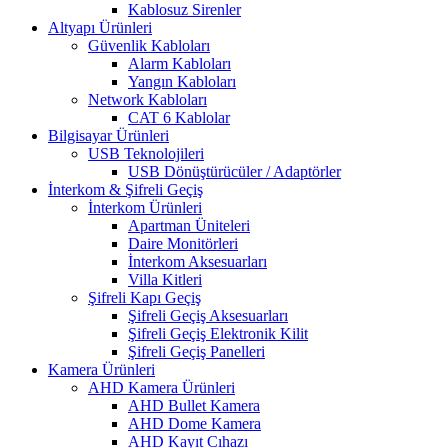
Kablosuz Sirenler
Altyapı Ürünleri
Güvenlik Kabloları
Alarm Kabloları
Yangın Kabloları
Network Kabloları
CAT 6 Kablolar
Bilgisayar Ürünleri
USB Teknolojileri
USB Dönüştürücüler / Adaptörler
İnterkom & Şifreli Geçiş
İnterkom Ürünleri
Apartman Üniteleri
Daire Monitörleri
İnterkom Aksesuarları
Villa Kitleri
Şifreli Kapı Geçiş
Şifreli Geçiş Aksesuarları
Şifreli Geçiş Elektronik Kilit
Şifreli Geçiş Panelleri
Kamera Ürünleri
AHD Kamera Ürünleri
AHD Bullet Kamera
AHD Dome Kamera
AHD Kayıt Cıhazı