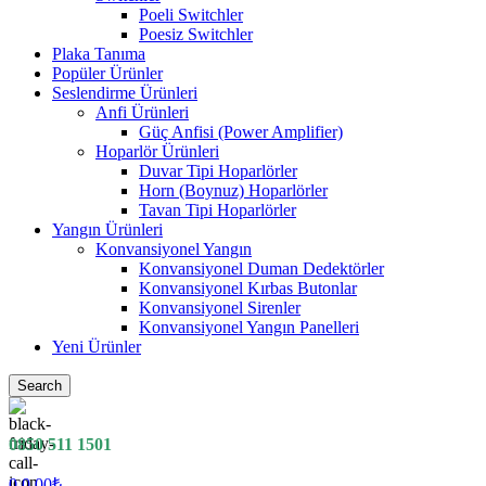
Poeli Switchler
Poesiz Switchler
Plaka Tanıma
Popüler Ürünler
Seslendirme Ürünleri
Anfi Ürünleri
Güç Anfisi (Power Amplifier)
Hoparlör Ürünleri
Duvar Tipi Hoparlörler
Horn (Boynuz) Hoparlörler
Tavan Tipi Hoparlörler
Yangın Ürünleri
Konvansiyonel Yangın
Konvansiyonel Duman Dedektörler
Konvansiyonel Kırbas Butonlar
Konvansiyonel Sirenler
Konvansiyonel Yangın Panelleri
Yeni Ürünler
Search
0850 511 1501
0
0.00
₺