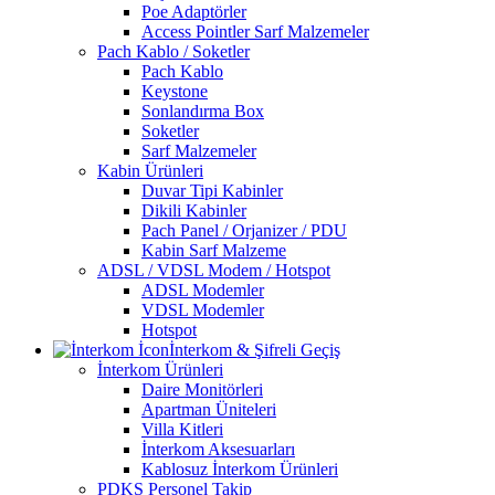
Poe Adaptörler
Access Pointler Sarf Malzemeler
Pach Kablo / Soketler
Pach Kablo
Keystone
Sonlandırma Box
Soketler
Sarf Malzemeler
Kabin Ürünleri
Duvar Tipi Kabinler
Dikili Kabinler
Pach Panel / Orjanizer / PDU
Kabin Sarf Malzeme
ADSL / VDSL Modem / Hotspot
ADSL Modemler
VDSL Modemler
Hotspot
İnterkom & Şifreli Geçiş
İnterkom Ürünleri
Daire Monitörleri
Apartman Üniteleri
Villa Kitleri
İnterkom Aksesuarları
Kablosuz İnterkom Ürünleri
PDKS Personel Takip