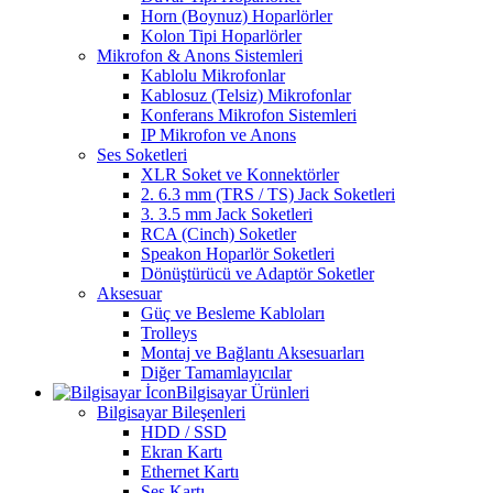
Horn (Boynuz) Hoparlörler
Kolon Tipi Hoparlörler
Mikrofon & Anons Sistemleri
Kablolu Mikrofonlar
Kablosuz (Telsiz) Mikrofonlar
Konferans Mikrofon Sistemleri
IP Mikrofon ve Anons
Ses Soketleri
XLR Soket ve Konnektörler
2. 6.3 mm (TRS / TS) Jack Soketleri
3. 3.5 mm Jack Soketleri
RCA (Cinch) Soketler
Speakon Hoparlör Soketleri
Dönüştürücü ve Adaptör Soketler
Aksesuar
Güç ve Besleme Kabloları
Trolleys
Montaj ve Bağlantı Aksesuarları
Diğer Tamamlayıcılar
Bilgisayar Ürünleri
Bilgisayar Bileşenleri
HDD / SSD
Ekran Kartı
Ethernet Kartı
Ses Kartı