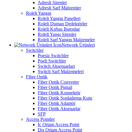
Adresli Sirenler
Adresli Sarf Malzemler
Roleli Yangın
Roleli Yangın Panelleri
Roleli Duman Dedektörler
Roleli Kırbas Butonlar
Roleli Yangı Sirenler
Roleli Sarf Yangın Malzemeler
Network Ürünleri
Switchler
Poesiz Switchler
Poeli Switchler
Switch Aksesuarları
Switch Sarf Malzemeleri
Fiber Optik
Fiber Optik Converter
Fiber Optik Pigtail
Fiber Optik Konnektör
Fiber Optik Sonladırma Kutu
Fiber Optik Adaptör
Fiber Optik Akseuarlar
SFP
Access Pointler
İç Ortam Access Point
Dış Ortam Access Point