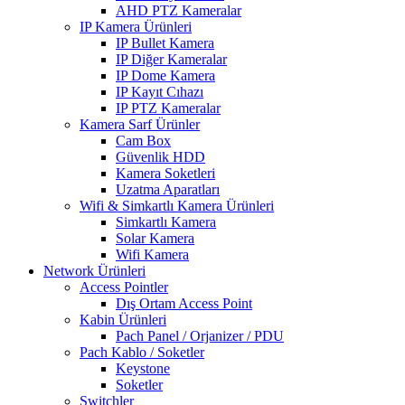
AHD PTZ Kameralar
IP Kamera Ürünleri
IP Bullet Kamera
IP Diğer Kameralar
IP Dome Kamera
IP Kayıt Cıhazı
IP PTZ Kameralar
Kamera Sarf Ürünler
Cam Box
Güvenlik HDD
Kamera Soketleri
Uzatma Aparatları
Wifi & Simkartlı Kamera Ürünleri
Simkartlı Kamera
Solar Kamera
Wifi Kamera
Network Ürünleri
Access Pointler
Dış Ortam Access Point
Kabin Ürünleri
Pach Panel / Orjanizer / PDU
Pach Kablo / Soketler
Keystone
Soketler
Switchler