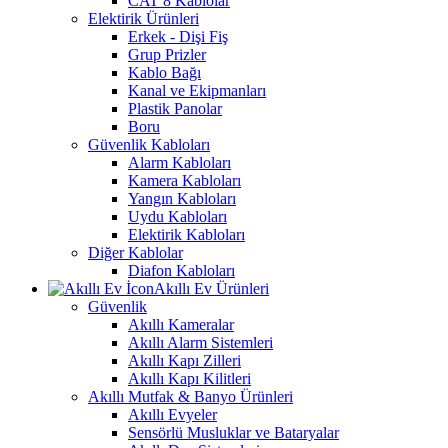
CAT 8 Kablolar
Elektirik Ürünleri
Erkek - Dişi Fiş
Grup Prizler
Kablo Bağı
Kanal ve Ekipmanları
Plastik Panolar
Boru
Güvenlik Kabloları
Alarm Kabloları
Kamera Kabloları
Yangın Kabloları
Uydu Kabloları
Elektirik Kabloları
Diğer Kablolar
Diafon Kabloları
Akıllı Ev Ürünleri
Güvenlik
Akıllı Kameralar
Akıllı Alarm Sistemleri
Akıllı Kapı Zilleri
Akıllı Kapı Kilitleri
Akıllı Mutfak & Banyo Ürünleri
Akıllı Evyeler
Sensörlü Musluklar ve Bataryalar