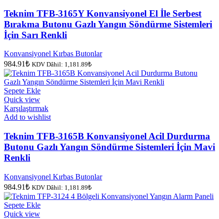
Teknim TFB-3165Y Konvansiyonel El İle Serbest
Bırakma Butonu Gazlı Yangın Söndürme Sistemleri
İçin Sarı Renkli
Konvansiyonel Kırbas Butonlar
984.91
₺
KDV Dâhil:
1,181.89
₺
Sepete Ekle
Quick view
Karşılaştırmak
Add to wishlist
Teknim TFB-3165B Konvansiyonel Acil Durdurma
Butonu Gazlı Yangın Söndürme Sistemleri İçin Mavi
Renkli
Konvansiyonel Kırbas Butonlar
984.91
₺
KDV Dâhil:
1,181.89
₺
Sepete Ekle
Quick view