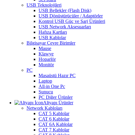
USB Teknolojileri
USB Bellekler (Flash Disk)
USB Dönüştürücüler / Adaptörler
Kontrol USB Güç ve Şarj Ürünleri
USB Network Aksesuarları
Hafıza Kartları
USB Kablolar
Bilgisayar Çevre Birimler
Mause
Klawye
Hoparlör
Monitör
PC
Masaüstü Hazır PC
Laptop
All-in One Pc
Sunucu
PC Diğer Ürünler
Altyapı Ürünler
Network Kabloları
CAT 5 Kablolar
CAT 6 Kablolar
CAT 6A Kablolar
CAT 7 Kablolar