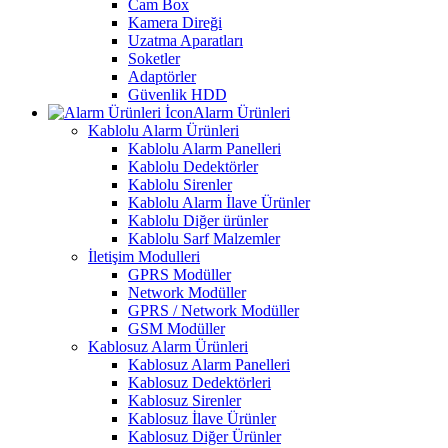
Cam Box
Kamera Direği
Uzatma Aparatları
Soketler
Adaptörler
Güvenlik HDD
Alarm Ürünleri
Kablolu Alarm Ürünleri
Kablolu Alarm Panelleri
Kablolu Dedektörler
Kablolu Sirenler
Kablolu Alarm İlave Ürünler
Kablolu Diğer ürünler
Kablolu Sarf Malzemler
İletişim Modulleri
GPRS Modüller
Network Modüller
GPRS / Network Modüller
GSM Modüller
Kablosuz Alarm Ürünleri
Kablosuz Alarm Panelleri
Kablosuz Dedektörleri
Kablosuz Sirenler
Kablosuz İlave Ürünler
Kablosuz Diğer Ürünler