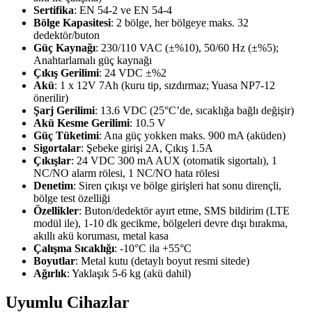
Sertifika
: EN 54-2 ve EN 54-4
Bölge Kapasitesi
: 2 bölge, her bölgeye maks. 32
dedektör/buton
Güç Kaynağı
: 230/110 VAC (±%10), 50/60 Hz (±%5);
Anahtarlamalı güç kaynağı
Çıkış Gerilimi
: 24 VDC ±%2
Akü
: 1 x 12V 7Ah (kuru tip, sızdırmaz; Yuasa NP7-12
önerilir)
Şarj Gerilimi
: 13.6 VDC (25°C’de, sıcaklığa bağlı değişir)
Akü Kesme Gerilimi
: 10.5 V
Güç Tüketimi
: Ana güç yokken maks. 900 mA (aküden)
Sigortalar
: Şebeke girişi 2A, Çıkış 1.5A
Çıkışlar
: 24 VDC 300 mA AUX (otomatik sigortalı), 1
NC/NO alarm rölesi, 1 NC/NO hata rölesi
Denetim
: Siren çıkışı ve bölge girişleri hat sonu dirençli,
bölge test özelliği
Özellikler
: Buton/dedektör ayırt etme, SMS bildirim (LTE
modül ile), 1-10 dk gecikme, bölgeleri devre dışı bırakma,
akıllı akü koruması, metal kasa
Çalışma Sıcaklığı
: -10°C ila +55°C
Boyutlar
: Metal kutu (detaylı boyut resmi sitede)
Ağırlık
: Yaklaşık 5-6 kg (akü dahil)
Uyumlu Cihazlar