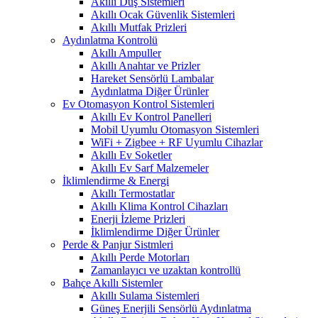
Akıllı Duş Sistemleri
Akıllı Ocak Güvenlik Sistemleri
Akıllı Mutfak Prizleri
Aydınlatma Kontrolü
Akıllı Ampuller
Akıllı Anahtar ve Prizler
Hareket Sensörlü Lambalar
Aydınlatma Diğer Ürünler
Ev Otomasyon Kontrol Sistemleri
Akıllı Ev Kontrol Panelleri
Mobil Uyumlu Otomasyon Sistemleri
WiFi + Zigbee + RF Uyumlu Cihazlar
Akıllı Ev Soketler
Akıllı Ev Sarf Malzemeler
İklimlendirme & Energi
Akıllı Termostatlar
Akıllı Klima Kontrol Cihazları
Enerji İzleme Prizleri
İklimlendirme Diğer Ürünler
Perde & Panjur Sistmleri
Akıllı Perde Motorları
Zamanlayıcı ve uzaktan kontrollü
Bahçe Akıllı Sistemler
Akıllı Sulama Sistemleri
Güneş Enerjili Sensörlü Aydınlatma