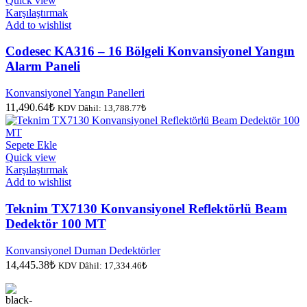
Quick view
Karşılaştırmak
Add to wishlist
Codesec KA316 – 16 Bölgeli Konvansiyonel Yangın
Alarm Paneli
Konvansiyonel Yangın Panelleri
11,490.64
₺
KDV Dâhil:
13,788.77
₺
Sepete Ekle
Quick view
Karşılaştırmak
Add to wishlist
Teknim TX7130 Konvansiyonel Reflektörlü Beam
Dedektör 100 MT
Konvansiyonel Duman Dedektörler
14,445.38
₺
KDV Dâhil:
17,334.46
₺