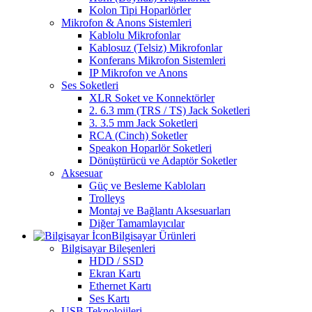
Kolon Tipi Hoparlörler
Mikrofon & Anons Sistemleri
Kablolu Mikrofonlar
Kablosuz (Telsiz) Mikrofonlar
Konferans Mikrofon Sistemleri
IP Mikrofon ve Anons
Ses Soketleri
XLR Soket ve Konnektörler
2. 6.3 mm (TRS / TS) Jack Soketleri
3. 3.5 mm Jack Soketleri
RCA (Cinch) Soketler
Speakon Hoparlör Soketleri
Dönüştürücü ve Adaptör Soketler
Aksesuar
Güç ve Besleme Kabloları
Trolleys
Montaj ve Bağlantı Aksesuarları
Diğer Tamamlayıcılar
Bilgisayar Ürünleri
Bilgisayar Bileşenleri
HDD / SSD
Ekran Kartı
Ethernet Kartı
Ses Kartı
USB Teknolojileri