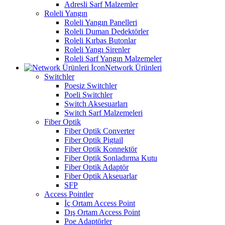
Adresli Sarf Malzemler
Roleli Yangın
Roleli Yangın Panelleri
Roleli Duman Dedektörler
Roleli Kırbas Butonlar
Roleli Yangı Sirenler
Roleli Sarf Yangın Malzemeler
Network Ürünleri
Switchler
Poesiz Switchler
Poeli Switchler
Switch Aksesuarları
Switch Sarf Malzemeleri
Fiber Optik
Fiber Optik Converter
Fiber Optik Pigtail
Fiber Optik Konnektör
Fiber Optik Sonladırma Kutu
Fiber Optik Adaptör
Fiber Optik Akseuarlar
SFP
Access Pointler
İç Ortam Access Point
Dış Ortam Access Point
Poe Adaptörler