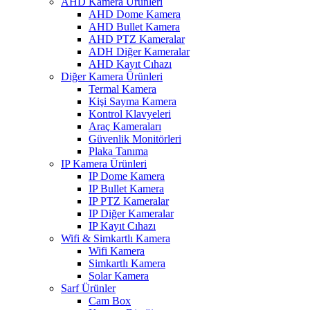
AHD Kamera Ürünleri
AHD Dome Kamera
AHD Bullet Kamera
AHD PTZ Kameralar
ADH Diğer Kameralar
AHD Kayıt Cıhazı
Diğer Kamera Ürünleri
Termal Kamera
Kişi Sayma Kamera
Kontrol Klavyeleri
Araç Kameraları
Güvenlik Monitörleri
Plaka Tanıma
IP Kamera Ürünleri
IP Dome Kamera
IP Bullet Kamera
IP PTZ Kameralar
IP Diğer Kameralar
IP Kayıt Cıhazı
Wifi & Simkartlı Kamera
Wifi Kamera
Simkartlı Kamera
Solar Kamera
Sarf Ürünler
Cam Box