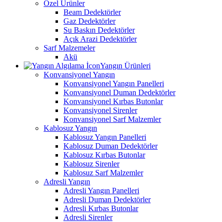
Özel Ürünler
Beam Dedektörler
Gaz Dedektörler
Su Baskın Dedektörler
Açık Arazi Dedektörler
Sarf Malzemeler
Akü
Yangın Ürünleri
Konvansiyonel Yangın
Konvansiyonel Yangın Panelleri
Konvansiyonel Duman Dedektörler
Konvansiyonel Kırbas Butonlar
Konvansiyonel Sirenler
Konvansiyonel Sarf Malzemler
Kablosuz Yangın
Kablosuz Yangın Panelleri
Kablosuz Duman Dedektörler
Kablosuz Kırbas Butonlar
Kablosuz Sirenler
Kablosuz Sarf Malzemler
Adresli Yangın
Adresli Yangın Panelleri
Adresli Duman Dedektörler
Adresli Kırbas Butonlar
Adresli Sirenler