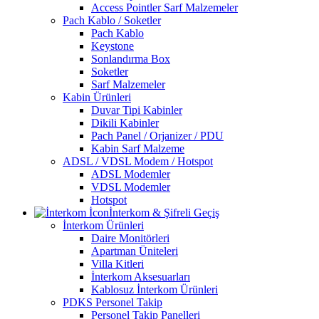
Access Pointler Sarf Malzemeler
Pach Kablo / Soketler
Pach Kablo
Keystone
Sonlandırma Box
Soketler
Sarf Malzemeler
Kabin Ürünleri
Duvar Tipi Kabinler
Dikili Kabinler
Pach Panel / Orjanizer / PDU
Kabin Sarf Malzeme
ADSL / VDSL Modem / Hotspot
ADSL Modemler
VDSL Modemler
Hotspot
İnterkom & Şifreli Geçiş
İnterkom Ürünleri
Daire Monitörleri
Apartman Üniteleri
Villa Kitleri
İnterkom Aksesuarları
Kablosuz İnterkom Ürünleri
PDKS Personel Takip
Personel Takip Panelleri