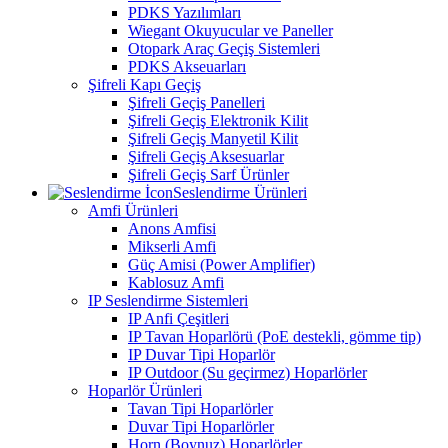
PDKS Yazılımları
Wiegant Okuyucular ve Paneller
Otopark Araç Geçiş Sistemleri
PDKS Akseuarları
Şifreli Kapı Geçiş
Şifreli Geçiş Panelleri
Şifreli Geçiş Elektronik Kilit
Şifreli Geçiş Manyetil Kilit
Şifreli Geçiş Aksesuarlar
Şifreli Geçiş Sarf Ürünler
Seslendirme Ürünleri
Amfi Ürünleri
Anons Amfisi
Mikserli Amfi
Güç Amisi (Power Amplifier)
Kablosuz Amfi
IP Seslendirme Sistemleri
IP Anfi Çeşitleri
IP Tavan Hoparlörü (PoE destekli, gömme tip)
IP Duvar Tipi Hoparlör
IP Outdoor (Su geçirmez) Hoparlörler
Hoparlör Ürünleri
Tavan Tipi Hoparlörler
Duvar Tipi Hoparlörler
Horn (Boynuz) Hoparlörler