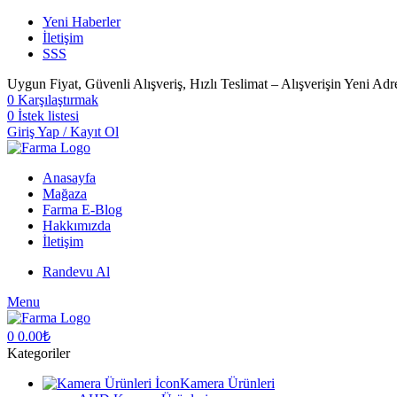
Yeni Haberler
İletişim
SSS
Uygun Fiyat, Güvenli Alışveriş, Hızlı Teslimat – Alışverişin Yeni Adr
0
Karşılaştırmak
0
İstek listesi
Giriş Yap / Kayıt Ol
Anasayfa
Mağaza
Farma E-Blog
Hakkımızda
İletişim
Randevu Al
Menu
0
0.00
₺
Kategoriler
Kamera Ürünleri