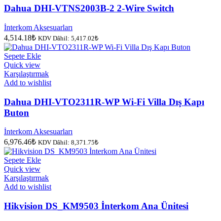
Dahua DHI-VTNS2003B-2 2-Wire Switch
İnterkom Aksesuarları
4,514.18
₺
KDV Dâhil:
5,417.02
₺
Sepete Ekle
Quick view
Karşılaştırmak
Add to wishlist
Dahua DHI-VTO2311R-WP Wi-Fi Villa Dış Kapı
Buton
İnterkom Aksesuarları
6,976.46
₺
KDV Dâhil:
8,371.75
₺
Sepete Ekle
Quick view
Karşılaştırmak
Add to wishlist
Hikvision DS_KM9503 İnterkom Ana Ünitesi