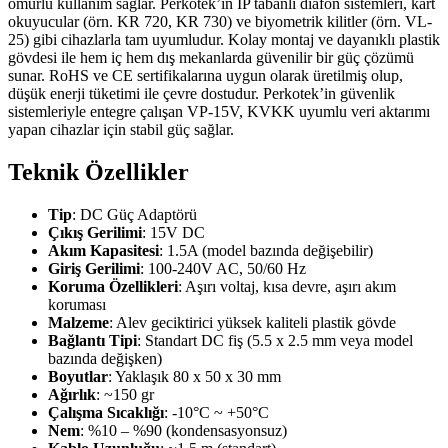
ömürlü kullanım sağlar. Perkotek’in IP tabanlı diafon sistemleri, kart
okuyucular (örn. KR 720, KR 730) ve biyometrik kilitler (örn. VL-
25) gibi cihazlarla tam uyumludur. Kolay montaj ve dayanıklı plastik
gövdesi ile hem iç hem dış mekanlarda güvenilir bir güç çözümü
sunar. RoHS ve CE sertifikalarına uygun olarak üretilmiş olup,
düşük enerji tüketimi ile çevre dostudur. Perkotek’in güvenlik
sistemleriyle entegre çalışan VP-15V, KVKK uyumlu veri aktarımı
yapan cihazlar için stabil güç sağlar.
Teknik Özellikler
Tip
: DC Güç Adaptörü
Çıkış Gerilimi
: 15V DC
Akım Kapasitesi
: 1.5A (model bazında değişebilir)
Giriş Gerilimi
: 100-240V AC, 50/60 Hz
Koruma Özellikleri
: Aşırı voltaj, kısa devre, aşırı akım
koruması
Malzeme
: Alev geciktirici yüksek kaliteli plastik gövde
Bağlantı Tipi
: Standart DC fiş (5.5 x 2.5 mm veya model
bazında değişken)
Boyutlar
: Yaklaşık 80 x 50 x 30 mm
Ağırlık
: ~150 gr
Çalışma Sıcaklığı
: -10°C ~ +50°C
Nem
: %10 – %90 (kondensasyonsuz)