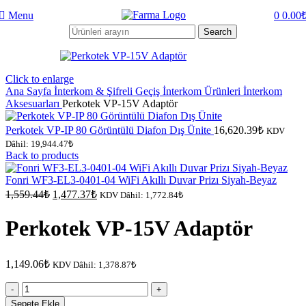
Menu
0
0.00
Search
Click to enlarge
Ana Sayfa
İnterkom & Şifreli Geçiş
İnterkom Ürünleri
İnterkom
Aksesuarları
Perkotek VP-15V Adaptör
Perkotek VP-IP 80 Görüntülü Diafon Dış Ünite
16,620.39
₺
KDV
Dâhil:
19,944.47
₺
Back to products
Fonri WF3-EL3-0401-04 WiFi Akıllı Duvar Prizı Siyah-Beyaz
Orijinal
Şu
1,559.44
₺
1,477.37
₺
KDV Dâhil:
1,772.84
₺
fiyat:
andaki
fiyat:
1,559.44₺.
Perkotek VP-15V Adaptör
1,477.37₺.
1,149.06
₺
KDV Dâhil:
1,378.87
₺
Perkotek
VP-
Sepete Ekle