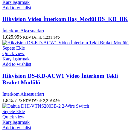
Karşılaştırmak
Add to wishlist
Hikvision Video İnterkom Boş_Modül DS_KD_BK
İnterkom Aksesuarları
1,025.95
₺
KDV Dâhil:
1,231.14
₺
Sepete Ekle
Quick view
Karşılaştırmak
Add to wishlist
Hikvision DS-KD-ACW1 Video İnterkom Tekli
Braket Modülü
İnterkom Aksesuarları
1,846.71
₺
KDV Dâhil:
2,216.05
₺
Sepete Ekle
Quick view
Karşılaştırmak
Add to wishlist