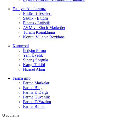
Faaliyet Alanlarımız
Endüstri Tesisleri
Sağlık - Eğitim
Finans - Lojistik
AVM ve Zincir Marketler
Turizm Konaklama
Konut, Villa ve Rezidans
Kurumsal
İletişim formu
Yeni Üyelik
Sipariş Sorgula
Kargo Takibi
Hizmet Alanı
Farma info
Farma Markalar
Farma Blog
Farma E-Dergi
Farma Güvenlik
Farma E-Yazılım
Farma Bülten
Uygulama