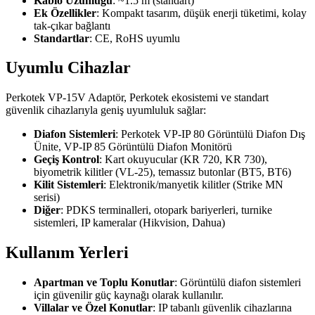
Kablo Uzunluğu
: ~1.5 m (standart)
Ek Özellikler
: Kompakt tasarım, düşük enerji tüketimi, kolay
tak-çıkar bağlantı
Standartlar
: CE, RoHS uyumlu
Uyumlu Cihazlar
Perkotek VP-15V Adaptör, Perkotek ekosistemi ve standart
güvenlik cihazlarıyla geniş uyumluluk sağlar:
Diafon Sistemleri
: Perkotek VP-IP 80 Görüntülü Diafon Dış
Ünite, VP-IP 85 Görüntülü Diafon Monitörü
Geçiş Kontrol
: Kart okuyucular (KR 720, KR 730),
biyometrik kilitler (VL-25), temassız butonlar (BT5, BT6)
Kilit Sistemleri
: Elektronik/manyetik kilitler (Strike MN
serisi)
Diğer
: PDKS terminalleri, otopark bariyerleri, turnike
sistemleri, IP kameralar (Hikvision, Dahua)
Kullanım Yerleri
Apartman ve Toplu Konutlar
: Görüntülü diafon sistemleri
için güvenilir güç kaynağı olarak kullanılır.
Villalar ve Özel Konutlar
: IP tabanlı güvenlik cihazlarına