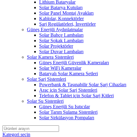
Lithium Bataryalar
Solar Batarya Kutuları
Solar Panel Montaj Ayakları
Kablolar, Konnektörler
Şarj Regülatörleri, İnvertörler
Güneş Enerjili Aydınlatmalar
Solar Bahçe Lambaları
Solar Sokak Lambaları
Solar Projektörler
Solar Duvar Lambaları
Solar Kamera Sistemleri
Güneş Enerjili Güvenlik Kameraları
Solar WiFi Kameralar
Bataryalı Solar Kamera Setleri
Solar Şarj Sistemleri
Powerbank & Taşınabilir Solar Şarj Cihazları
Araç için Solar Şarj Sistemleri
Telefon & Tablet için Solar Şarj Kitleri
Solar Su Sistemleri
Güneş Enerjili Su Isıtıcılar
Solar Tarım Sulama Sistemleri
Solar Sirkülasyon Pompaları
Kategori seçin