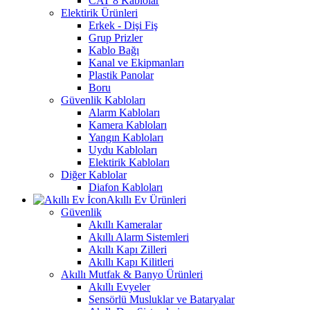
CAT 8 Kablolar
Elektirik Ürünleri
Erkek - Dişi Fiş
Grup Prizler
Kablo Bağı
Kanal ve Ekipmanları
Plastik Panolar
Boru
Güvenlik Kabloları
Alarm Kabloları
Kamera Kabloları
Yangın Kabloları
Uydu Kabloları
Elektirik Kabloları
Diğer Kablolar
Diafon Kabloları
Akıllı Ev Ürünleri
Güvenlik
Akıllı Kameralar
Akıllı Alarm Sistemleri
Akıllı Kapı Zilleri
Akıllı Kapı Kilitleri
Akıllı Mutfak & Banyo Ürünleri
Akıllı Evyeler
Sensörlü Musluklar ve Bataryalar