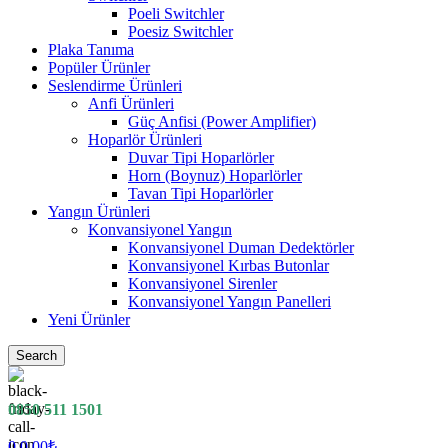
Poeli Switchler
Poesiz Switchler
Plaka Tanıma
Popüler Ürünler
Seslendirme Ürünleri
Anfi Ürünleri
Güç Anfisi (Power Amplifier)
Hoparlör Ürünleri
Duvar Tipi Hoparlörler
Horn (Boynuz) Hoparlörler
Tavan Tipi Hoparlörler
Yangın Ürünleri
Konvansiyonel Yangın
Konvansiyonel Duman Dedektörler
Konvansiyonel Kırbas Butonlar
Konvansiyonel Sirenler
Konvansiyonel Yangın Panelleri
Yeni Ürünler
Search
0850 511 1501
0
0.00
₺