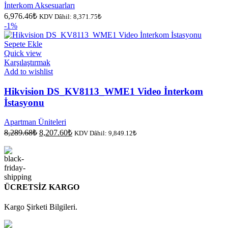
İnterkom Aksesuarları
6,976.46
₺
KDV Dâhil:
8,371.75
₺
-1%
Sepete Ekle
Quick view
Karşılaştırmak
Add to wishlist
Hikvision DS_KV8113_WME1 Video İnterkom
İstasyonu
Apartman Üniteleri
Orijinal
Şu
8,289.68
₺
8,207.60
₺
KDV Dâhil:
9,849.12
₺
fiyat:
andaki
fiyat:
8,289.68₺.
8,207.60₺.
ÜCRETSİZ KARGO
Kargo Şirketi Bilgileri.