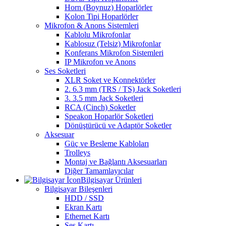
Horn (Boynuz) Hoparlörler
Kolon Tipi Hoparlörler
Mikrofon & Anons Sistemleri
Kablolu Mikrofonlar
Kablosuz (Telsiz) Mikrofonlar
Konferans Mikrofon Sistemleri
IP Mikrofon ve Anons
Ses Soketleri
XLR Soket ve Konnektörler
2. 6.3 mm (TRS / TS) Jack Soketleri
3. 3.5 mm Jack Soketleri
RCA (Cinch) Soketler
Speakon Hoparlör Soketleri
Dönüştürücü ve Adaptör Soketler
Aksesuar
Güç ve Besleme Kabloları
Trolleys
Montaj ve Bağlantı Aksesuarları
Diğer Tamamlayıcılar
Bilgisayar Ürünleri
Bilgisayar Bileşenleri
HDD / SSD
Ekran Kartı
Ethernet Kartı
Ses Kartı