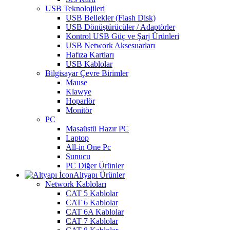
USB Teknolojileri
USB Bellekler (Flash Disk)
USB Dönüştürücüler / Adaptörler
Kontrol USB Güç ve Şarj Ürünleri
USB Network Aksesuarları
Hafıza Kartları
USB Kablolar
Bilgisayar Çevre Birimler
Mause
Klawye
Hoparlör
Monitör
PC
Masaüstü Hazır PC
Laptop
All-in One Pc
Sunucu
PC Diğer Ürünler
Altyapı Ürünler
Network Kabloları
CAT 5 Kablolar
CAT 6 Kablolar
CAT 6A Kablolar
CAT 7 Kablolar