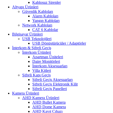
Kablosuz Sirenler
Altyapı Ürünleri
Güvenlik Kabloları
Alarm Kabloları
Yangın Kabloları
Network Kabloları
CAT 6 Kablolar
Bilgisayar Ürünleri
USB Teknolojileri
USB Dönüştürücüler / Adaptörler
İnterkom & Şifreli Geçiş
İnterkom Ürünleri
Apartman Üniteleri
Daire Monitörleri
İnterkom Aksesuarları
Villa Kitleri
Şifreli Kapı Geçiş
Şifreli Geçiş Aksesuarları
Şifreli Geçiş Elektronik Kilit
Şifreli Geçiş Panelleri
Kamera Ürünleri
AHD Kamera Ürünleri
AHD Bullet Kamera
AHD Dome Kamera
AHD Kayıt Cıhazı