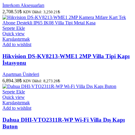
İnterkom Aksesuarları
2,708.51
₺
KDV Dâhil:
3,250.21
₺
Sepete Ekle
Quick view
Karşılaştırmak
Add to wishlist
Hikvision DS-KV8213-WME1 2MP Villa Tipi Kapı
İstasyonu
Apartman Üniteleri
6,894.38
₺
KDV Dâhil:
8,273.26
₺
Sepete Ekle
Quick view
Karşılaştırmak
Add to wishlist
Dahua DHI-VTO2311R-WP Wi-Fi Villa Dış Kapı
Buton