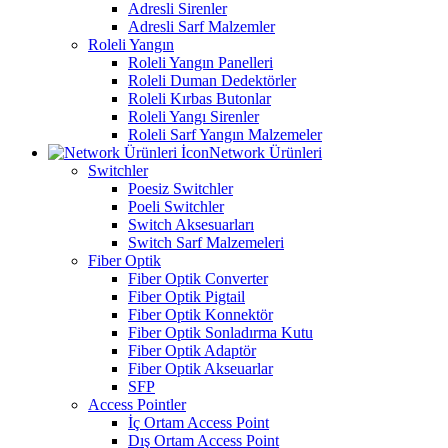
Adresli Sirenler
Adresli Sarf Malzemler
Roleli Yangın
Roleli Yangın Panelleri
Roleli Duman Dedektörler
Roleli Kırbas Butonlar
Roleli Yangı Sirenler
Roleli Sarf Yangın Malzemeler
Network Ürünleri
Switchler
Poesiz Switchler
Poeli Switchler
Switch Aksesuarları
Switch Sarf Malzemeleri
Fiber Optik
Fiber Optik Converter
Fiber Optik Pigtail
Fiber Optik Konnektör
Fiber Optik Sonladırma Kutu
Fiber Optik Adaptör
Fiber Optik Akseuarlar
SFP
Access Pointler
İç Ortam Access Point
Dış Ortam Access Point