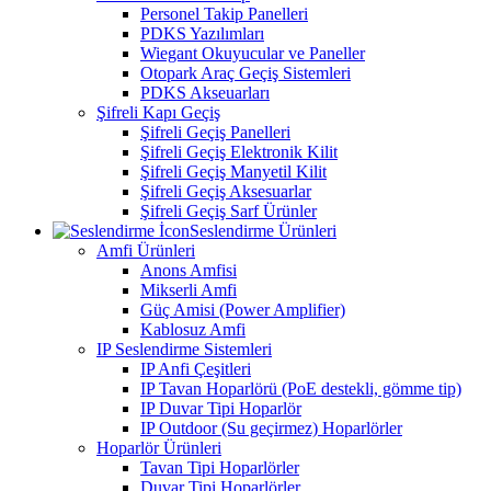
Personel Takip Panelleri
PDKS Yazılımları
Wiegant Okuyucular ve Paneller
Otopark Araç Geçiş Sistemleri
PDKS Akseuarları
Şifreli Kapı Geçiş
Şifreli Geçiş Panelleri
Şifreli Geçiş Elektronik Kilit
Şifreli Geçiş Manyetil Kilit
Şifreli Geçiş Aksesuarlar
Şifreli Geçiş Sarf Ürünler
Seslendirme Ürünleri
Amfi Ürünleri
Anons Amfisi
Mikserli Amfi
Güç Amisi (Power Amplifier)
Kablosuz Amfi
IP Seslendirme Sistemleri
IP Anfi Çeşitleri
IP Tavan Hoparlörü (PoE destekli, gömme tip)
IP Duvar Tipi Hoparlör
IP Outdoor (Su geçirmez) Hoparlörler
Hoparlör Ürünleri
Tavan Tipi Hoparlörler
Duvar Tipi Hoparlörler