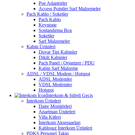
Poe Adaptörler
Access Pointler Sarf Malzemeler
Pach Kablo / Soketler
Pach Kablo
Keystone
Sonlandırma Box
Soketler
Sarf Malzemeler
Kabin Ürünleri
Duvar Tipi Kabinler
Dikili Kabinler
Pach Panel / Orjanizer / PDU
Kabin Sarf Malzeme
ADSL / VDSL Modem / Hotspot
ADSL Modemler
VDSL Modemler
Hotspot
İnterkom & Şifreli Geçiş
İnterkom Ürünleri
Daire Monitörleri
Apartman Üniteleri
Villa Kitleri
İnterkom Aksesuarları
Kablosuz İnterkom Ürünleri
PDKS Personel Takip