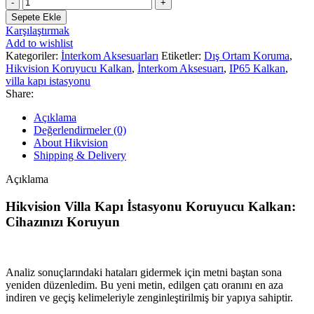
Hikvision
Villa
Sepete Ekle
Kapı
Karşılaştırmak
İstasyonu
Add to wishlist
Koruyucu
Kategoriler:
İnterkom Aksesuarları
Etiketler:
Dış Ortam Koruma
,
Kalkan
Hikvision Koruyucu Kalkan
,
İnterkom Aksesuarı
,
IP65 Kalkan
,
adet
villa kapı istasyonu
Share:
Açıklama
Değerlendirmeler (0)
About Hikvision
Shipping & Delivery
Açıklama
Hikvision Villa Kapı İstasyonu Koruyucu Kalkan:
Cihazınızı Koruyun
Analiz sonuçlarındaki hataları gidermek için metni baştan sona
yeniden düzenledim. Bu yeni metin, edilgen çatı oranını en aza
indiren ve geçiş kelimeleriyle zenginleştirilmiş bir yapıya sahiptir.