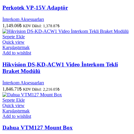
Perkotek VP-15V Adaptör
İnterkom Aksesuarları
1,149.06
₺
KDV Dâhil:
1,378.87
₺
Sepete Ekle
Quick view
Karşılaştırmak
Add to wishlist
Hikvision DS-KD-ACW1 Video İnterkom Tekli
Braket Modülü
İnterkom Aksesuarları
1,846.71
₺
KDV Dâhil:
2,216.05
₺
Sepete Ekle
Quick view
Karşılaştırmak
Add to wishlist
Dahua VTM127 Mount Box