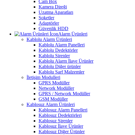
Cam Box
Kamera Direği
Uzatma Aparatları
Soketler
Adaptörler
Güvenlik HDD
Alarm Ürünleri
Kablolu Alarm Ürünleri
Kablolu Alarm Panelleri
Kablolu Dedektörler
Kablolu Sirenler
Kablolu Alarm İlave Ürünler
Kablolu Diğer ürünler
Kablolu Sarf Malzemler
İletişim Modulleri
GPRS Modüller
Network Modüller
GPRS / Network Modüller
GSM Modüller
Kablosuz Alarm Ürünleri
Kablosuz Alarm Panelleri
Kablosuz Dedektörleri
Kablosuz Sirenler
Kablosuz İlave Ürünler
Kablosuz Diğer Ürünler