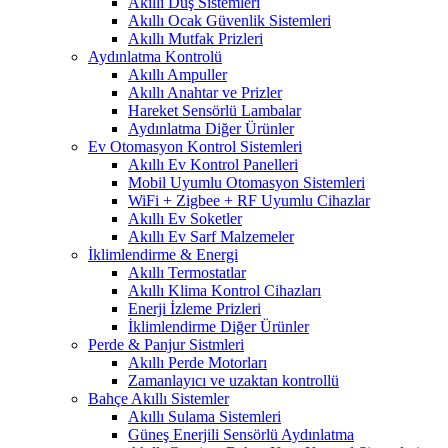
Akıllı Duş Sistemleri
Akıllı Ocak Güvenlik Sistemleri
Akıllı Mutfak Prizleri
Aydınlatma Kontrolü
Akıllı Ampuller
Akıllı Anahtar ve Prizler
Hareket Sensörlü Lambalar
Aydınlatma Diğer Ürünler
Ev Otomasyon Kontrol Sistemleri
Akıllı Ev Kontrol Panelleri
Mobil Uyumlu Otomasyon Sistemleri
WiFi + Zigbee + RF Uyumlu Cihazlar
Akıllı Ev Soketler
Akıllı Ev Sarf Malzemeler
İklimlendirme & Energi
Akıllı Termostatlar
Akıllı Klima Kontrol Cihazları
Enerji İzleme Prizleri
İklimlendirme Diğer Ürünler
Perde & Panjur Sistmleri
Akıllı Perde Motorları
Zamanlayıcı ve uzaktan kontrollü
Bahçe Akıllı Sistemler
Akıllı Sulama Sistemleri
Güneş Enerjili Sensörlü Aydınlatma