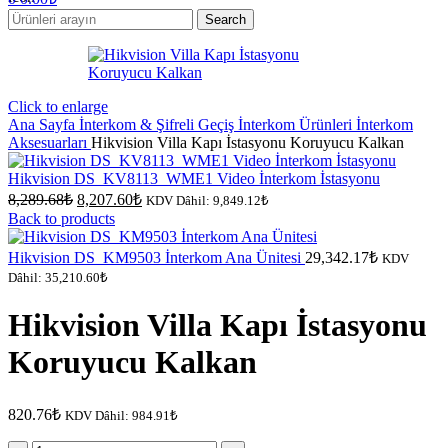
Search
Click to enlarge
Ana Sayfa
İnterkom & Şifreli Geçiş
İnterkom Ürünleri
İnterkom
Aksesuarları
Hikvision Villa Kapı İstasyonu Koruyucu Kalkan
Hikvision DS_KV8113_WME1 Video İnterkom İstasyonu
Orijinal
Şu
8,289.68
₺
8,207.60
₺
KDV Dâhil:
9,849.12
₺
fiyat:
andaki
Back to products
fiyat:
8,289.68₺.
8,207.60₺.
Hikvision DS_KM9503 İnterkom Ana Ünitesi
29,342.17
₺
KDV
Dâhil:
35,210.60
₺
Hikvision Villa Kapı İstasyonu
Koruyucu Kalkan
820.76
₺
KDV Dâhil:
984.91
₺