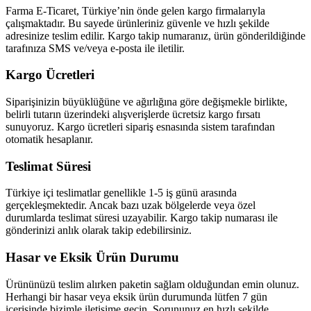
Farma E-Ticaret, Türkiye’nin önde gelen kargo firmalarıyla
çalışmaktadır. Bu sayede ürünleriniz güvenle ve hızlı şekilde
adresinize teslim edilir. Kargo takip numaranız, ürün gönderildiğinde
tarafınıza SMS ve/veya e-posta ile iletilir.
Kargo Ücretleri
Siparişinizin büyüklüğüne ve ağırlığına göre değişmekle birlikte,
belirli tutarın üzerindeki alışverişlerde ücretsiz kargo fırsatı
sunuyoruz. Kargo ücretleri sipariş esnasında sistem tarafından
otomatik hesaplanır.
Teslimat Süresi
Türkiye içi teslimatlar genellikle 1-5 iş günü arasında
gerçekleşmektedir. Ancak bazı uzak bölgelerde veya özel
durumlarda teslimat süresi uzayabilir. Kargo takip numarası ile
gönderinizi anlık olarak takip edebilirsiniz.
Hasar ve Eksik Ürün Durumu
Ürününüzü teslim alırken paketin sağlam olduğundan emin olunuz.
Herhangi bir hasar veya eksik ürün durumunda lütfen 7 gün
içerisinde bizimle iletişime geçin. Sorununuz en hızlı şekilde