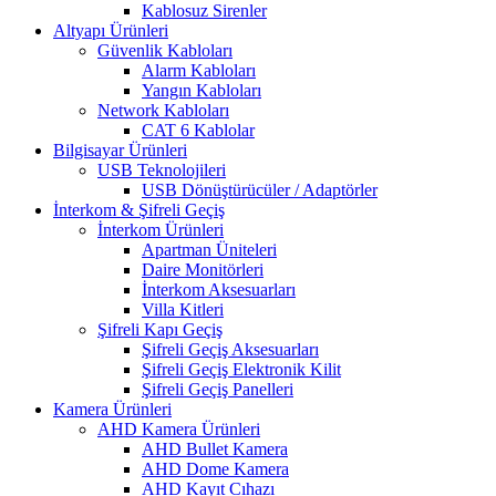
Kablosuz Sirenler
Altyapı Ürünleri
Güvenlik Kabloları
Alarm Kabloları
Yangın Kabloları
Network Kabloları
CAT 6 Kablolar
Bilgisayar Ürünleri
USB Teknolojileri
USB Dönüştürücüler / Adaptörler
İnterkom & Şifreli Geçiş
İnterkom Ürünleri
Apartman Üniteleri
Daire Monitörleri
İnterkom Aksesuarları
Villa Kitleri
Şifreli Kapı Geçiş
Şifreli Geçiş Aksesuarları
Şifreli Geçiş Elektronik Kilit
Şifreli Geçiş Panelleri
Kamera Ürünleri
AHD Kamera Ürünleri
AHD Bullet Kamera
AHD Dome Kamera
AHD Kayıt Cıhazı