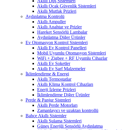
Akıllı Duş Sistemleri
Akıllı Ocak Güvenlik Sistemleri
Akıllı Mutfak Prizleri
Aydınlatma Kontrolü
Akıllı Ampuller
Akıllı Anahtar ve Prizler
Hareket Sensörlü Lambalar
Aydınlatma Diğer Ürünler
Ev Otomasyon Kontrol Sistemleri
Akıllı Ev Kontrol Panelleri
Mobil Uyumlu Otomasyon Sistemleri
WiFi + Zigbee + RF Uyumlu Cihazlar
Akıllı Ev Soketler
Akıllı Ev Sarf Malzemeler
İklimlendirme & Energi
Akıllı Termostatlar
Akıllı Klima Kontrol Cihazları
Enerji İzleme Prizleri
İklimlendirme Diğer Ürünler
Perde & Panjur Sistmleri
Akıllı Perde Motorları
Zamanlayıcı ve uzaktan kontrollü
Bahçe Akıllı Sistemler
Akıllı Sulama Sistemleri
Güneş Enerjili Sensörlü Aydınlatma