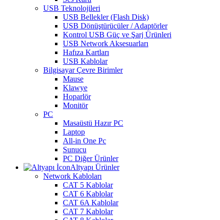
USB Teknolojileri
USB Bellekler (Flash Disk)
USB Dönüştürücüler / Adaptörler
Kontrol USB Güç ve Şarj Ürünleri
USB Network Aksesuarları
Hafıza Kartları
USB Kablolar
Bilgisayar Çevre Birimler
Mause
Klawye
Hoparlör
Monitör
PC
Masaüstü Hazır PC
Laptop
All-in One Pc
Sunucu
PC Diğer Ürünler
Altyapı Ürünler
Network Kabloları
CAT 5 Kablolar
CAT 6 Kablolar
CAT 6A Kablolar
CAT 7 Kablolar