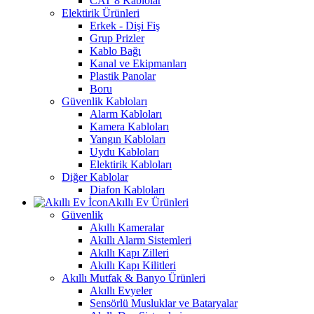
CAT 8 Kablolar
Elektirik Ürünleri
Erkek - Dişi Fiş
Grup Prizler
Kablo Bağı
Kanal ve Ekipmanları
Plastik Panolar
Boru
Güvenlik Kabloları
Alarm Kabloları
Kamera Kabloları
Yangın Kabloları
Uydu Kabloları
Elektirik Kabloları
Diğer Kablolar
Diafon Kabloları
Akıllı Ev Ürünleri
Güvenlik
Akıllı Kameralar
Akıllı Alarm Sistemleri
Akıllı Kapı Zilleri
Akıllı Kapı Kilitleri
Akıllı Mutfak & Banyo Ürünleri
Akıllı Evyeler
Sensörlü Musluklar ve Bataryalar