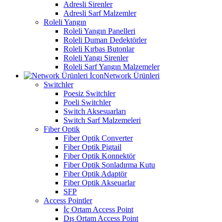
Adresli Sirenler
Adresli Sarf Malzemler
Roleli Yangın
Roleli Yangın Panelleri
Roleli Duman Dedektörler
Roleli Kırbas Butonlar
Roleli Yangı Sirenler
Roleli Sarf Yangın Malzemeler
Network Ürünleri
Switchler
Poesiz Switchler
Poeli Switchler
Switch Aksesuarları
Switch Sarf Malzemeleri
Fiber Optik
Fiber Optik Converter
Fiber Optik Pigtail
Fiber Optik Konnektör
Fiber Optik Sonladırma Kutu
Fiber Optik Adaptör
Fiber Optik Akseuarlar
SFP
Access Pointler
İç Ortam Access Point
Dış Ortam Access Point