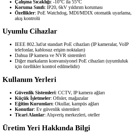
Çalışma Sıcaklığı
: -10°C ila 55°C
Koruma Sınıfı
: IP20, 6kV yıldırım koruması
Özellikler
: PoE Watchdog, MDI/MDIX otomatik uyarlama,
akış kontrolü
Uyumlu Cihazlar
IEEE 802.3af/at standart PoE cihazları (IP kameralar, VoIP
telefonlar, kablosuz erişim noktaları)
Dahua IP kamera ve NVR sistemleri
Diğer markaların konvansiyonel PoE cihazları (uyumluluk
için özellikler kontrol edilmelidir)
Kullanım Yerleri
Güvenlik Sistemleri
: CCTV, IP kamera ağları
Küçük İşletmeler
: Ofisler, mağazalar
Eğitim Kurumları
: Okullar, kampüs ağları
Konutlar
: Ev güvenlik sistemleri
Ticari Alanlar
: Alışveriş merkezleri, oteller
Üretim Yeri Hakkında Bilgi