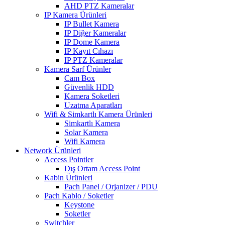
AHD PTZ Kameralar
IP Kamera Ürünleri
IP Bullet Kamera
IP Diğer Kameralar
IP Dome Kamera
IP Kayıt Cıhazı
IP PTZ Kameralar
Kamera Sarf Ürünler
Cam Box
Güvenlik HDD
Kamera Soketleri
Uzatma Aparatları
Wifi & Simkartlı Kamera Ürünleri
Simkartlı Kamera
Solar Kamera
Wifi Kamera
Network Ürünleri
Access Pointler
Dış Ortam Access Point
Kabin Ürünleri
Pach Panel / Orjanizer / PDU
Pach Kablo / Soketler
Keystone
Soketler
Switchler