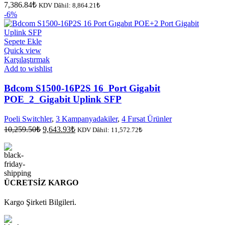
7,386.84
₺
KDV Dâhil:
8,864.21
₺
-6%
Sepete Ekle
Quick view
Karşılaştırmak
Add to wishlist
Bdcom S1500-16P2S 16_Port Gigabit
POE_2_Gigabit Uplink SFP
Poeli Switchler
,
3 Kampanyadakiler
,
4 Fırsat Ürünler
Orijinal
Şu
10,259.50
₺
9,643.93
₺
KDV Dâhil:
11,572.72
₺
fiyat:
andaki
fiyat:
10,259.50₺.
9,643.93₺.
ÜCRETSİZ KARGO
Kargo Şirketi Bilgileri.