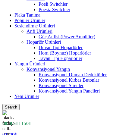
Poeli Switchler
Poesiz Switchler
Plaka Tanıma
Popüler Ürünler
Seslendirme Ürünleri
Anfi Ürünleri
Güç Anfisi (Power Amplifier)
Hoparlör Ürünleri
Duvar Tipi Hoparlörler
Horn (Boynuz) Hoparlörler
Tavan Tipi Hoparlörler
Yangın Ürünleri
Konvansiyonel Yangın
Konvansiyonel Duman Dedektörler
Konvansiyonel Kırbas Butonlar
Konvansiyonel Sirenler
Konvansiyonel Yangın Panelleri
Yeni Ürünler
Search
0850 511 1501
0
0.00
₺