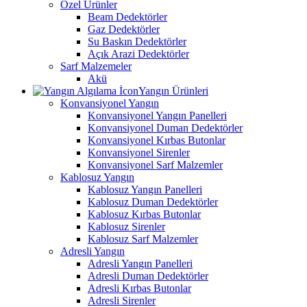
Özel Ürünler
Beam Dedektörler
Gaz Dedektörler
Su Baskın Dedektörler
Açık Arazi Dedektörler
Sarf Malzemeler
Akü
Yangın Ürünleri
Konvansiyonel Yangın
Konvansiyonel Yangın Panelleri
Konvansiyonel Duman Dedektörler
Konvansiyonel Kırbas Butonlar
Konvansiyonel Sirenler
Konvansiyonel Sarf Malzemler
Kablosuz Yangın
Kablosuz Yangın Panelleri
Kablosuz Duman Dedektörler
Kablosuz Kırbas Butonlar
Kablosuz Sirenler
Kablosuz Sarf Malzemler
Adresli Yangın
Adresli Yangın Panelleri
Adresli Duman Dedektörler
Adresli Kırbas Butonlar
Adresli Sirenler