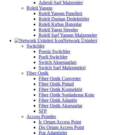
Adresli Sarf Malzemler
Roleli Yangın
Roleli Yangın Panelleri
Roleli Duman Dedektörler
Roleli Kırbas Butonlar
Roleli Yangı Sirenler
Roleli Sarf Yangın Malzemeler
Network Ürünleri
Switchler
Poesiz Switchler
Poeli Switchler
Switch Aksesuarları
Switch Sarf Malzemeleri
Fiber Optik
Fiber Optik Converter
Fiber Optik Pigtail
Fiber Optik Konnektör
Fiber Optik Sonladırma Kutu
Fiber Optik Adaptör
Fiber Optik Akseuarlar
SFP
Access Pointler
İç Ortam Access Point
Dış Ortam Access Point
Poe Adaptörler