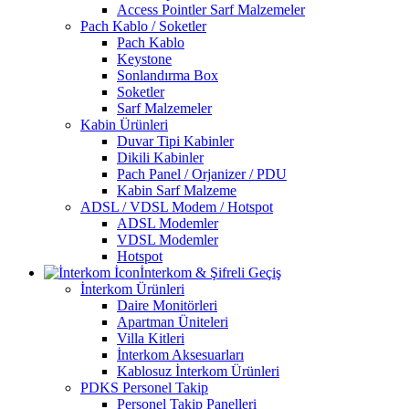
Access Pointler Sarf Malzemeler
Pach Kablo / Soketler
Pach Kablo
Keystone
Sonlandırma Box
Soketler
Sarf Malzemeler
Kabin Ürünleri
Duvar Tipi Kabinler
Dikili Kabinler
Pach Panel / Orjanizer / PDU
Kabin Sarf Malzeme
ADSL / VDSL Modem / Hotspot
ADSL Modemler
VDSL Modemler
Hotspot
İnterkom & Şifreli Geçiş
İnterkom Ürünleri
Daire Monitörleri
Apartman Üniteleri
Villa Kitleri
İnterkom Aksesuarları
Kablosuz İnterkom Ürünleri
PDKS Personel Takip
Personel Takip Panelleri