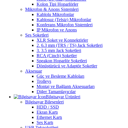
Kolon Tipi Hoparlörler
Mikrofon & Anons Sistemleri
Kablolu Mikrofonlar
Kablosuz (Telsiz) Mikrofonlar
Konferans Mikrofon Sistemleri
IP Mikrofon ve Anons
Ses Soketleri
XLR Soket ve Konnektörler
2. 6.3 mm (TRS / TS) Jack Soketleri
3. 3.5 mm Jack Soketleri
RCA (Cinch) Soketler
Speakon Hoparlör Soketleri
Dönüştürücü ve Adaptör Soketler
Aksesuar
Güç ve Besleme Kabloları
Trolleys
Montaj ve Bağlantı Aksesuarları
Diğer Tamamlayıcılar
Bilgisayar Ürünleri
Bilgisayar Bileşenleri
HDD / SSD
Ekran Kartı
Ethernet Kartı
Ses Kartı
USB Teknolojileri