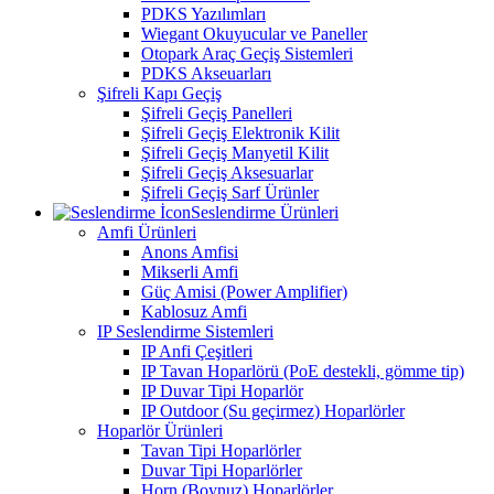
PDKS Yazılımları
Wiegant Okuyucular ve Paneller
Otopark Araç Geçiş Sistemleri
PDKS Akseuarları
Şifreli Kapı Geçiş
Şifreli Geçiş Panelleri
Şifreli Geçiş Elektronik Kilit
Şifreli Geçiş Manyetil Kilit
Şifreli Geçiş Aksesuarlar
Şifreli Geçiş Sarf Ürünler
Seslendirme Ürünleri
Amfi Ürünleri
Anons Amfisi
Mikserli Amfi
Güç Amisi (Power Amplifier)
Kablosuz Amfi
IP Seslendirme Sistemleri
IP Anfi Çeşitleri
IP Tavan Hoparlörü (PoE destekli, gömme tip)
IP Duvar Tipi Hoparlör
IP Outdoor (Su geçirmez) Hoparlörler
Hoparlör Ürünleri
Tavan Tipi Hoparlörler
Duvar Tipi Hoparlörler
Horn (Boynuz) Hoparlörler