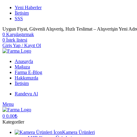
Yeni Haberler
İletişim
SSS
Uygun Fiyat, Güvenli Alışveriş, Hızlı Teslimat – Alışverişin Yeni Adr
0
Karşılaştırmak
0
İstek listesi
Giriş Yap / Kayıt Ol
Anasayfa
Mağaza
Farma E-Blog
Hakkımızda
İletişim
Randevu Al
Menu
0
0.00
₺
Kategoriler
Kamera Ürünleri