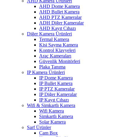
AHD Kamera Ürünleri
AHD Dome Kamera
AHD Bullet Kamera
AHD PTZ Kameralar
ADH Diğer Kameralar
AHD Kayıt Cıhazı
Diğer Kamera Ürünleri
Termal Kamera
Kişi Sayma Kamera
Kontrol Klavyeleri
Araç Kameraları
Güvenlik Monitörleri
Plaka Tanıma
IP Kamera Ürünleri
IP Dome Kamera
IP Bullet Kamera
IP PTZ Kameralar
IP Diğer Kameralar
IP Kayıt Cıhazı
Wifi & Simkartlı Kamera
Wifi Kamera
Simkartlı Kamera
Solar Kamera
Sarf Ürünler
Cam Box