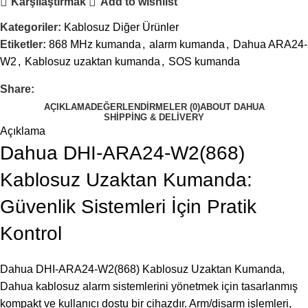
Karşılaştırmak
Add to wishlist
Kategoriler:
Kablosuz Diğer Ürünler
Etiketler:
868 MHz kumanda
,
alarm kumanda
,
Dahua ARA24-
W2
,
Kablosuz uzaktan kumanda
,
SOS kumanda
Share:
AÇIKLAMA
DEĞERLENDIRMELER (0)
ABOUT DAHUA
SHIPPING & DELIVERY
Açıklama
Dahua DHI-ARA24-W2(868)
Kablosuz Uzaktan Kumanda:
Güvenlik Sistemleri İçin Pratik
Kontrol
Dahua DHI-ARA24-W2(868) Kablosuz Uzaktan Kumanda,
Dahua kablosuz alarm sistemlerini yönetmek için tasarlanmış
kompakt ve kullanıcı dostu bir cihazdır. Arm/disarm işlemleri,