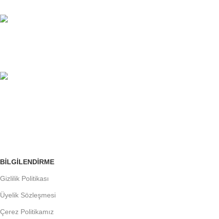
Sınırsız Yardım Masası.
%100 GÜVENLİ
Avantajlarımızı İnceleyin.
ÜCRETSİZ İADE
Siparişleri Takip Edin
BILGILENDIRME
Gizlilik Politikası
Üyelik Sözleşmesi
Çerez Politikamız