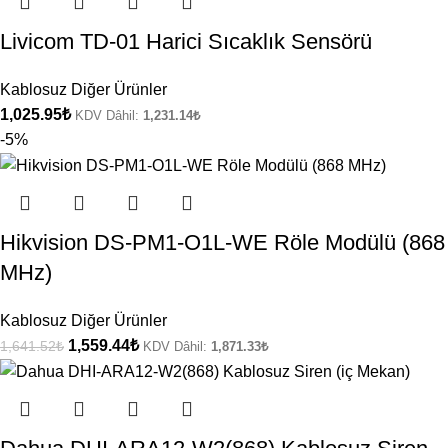
Livicom TD-01 Harici Sıcaklık Sensörü
Kablosuz Diğer Ürünler
1,025.95
₺
KDV Dâhil:
1,231.14
₺
-5%
Hikvision DS-PM1-O1L-WE Röle Modülü (868
MHz)
Kablosuz Diğer Ürünler
1,559.44
₺
1,641.52
₺
KDV Dâhil:
1,871.33
₺