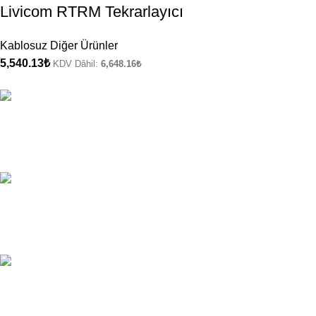
Livicom RTRM Tekrarlayıcı
Kablosuz Diğer Ürünler
5,540.13
₺
KDV Dâhil:
6,648.16
₺
ÜCRETSİZ KARGO
Kargo Şirketi Bilgileri.
ONLINE ÖDEME
Ödeme Yöntemleri.
7/24 DESTEK