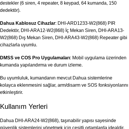
destekler (6 siren, 4 repeater, 8 keypad, 64 kumanda, 150
dedektör).
Dahua Kablosuz Cihazlar
: DHI-ARD1233-W2(868) PIR
Dedektör, DHI-ARA12-W2(868) İç Mekan Siren, DHI-ARA13-
W2(868) Dış Mekan Siren, DHI-ARA43-W2(868) Repeater gibi
cihazlarla uyumlu.
DMSS ve COS Pro Uygulamaları
: Mobil uygulama üzerinden
kumanda yapılandırma ve durum izleme.
Bu uyumluluk, kumandanın mevcut Dahua sistemlerine
kolayca eklenmesini sağlar, arm/disarm ve SOS fonksiyonlarını
etkinleştirir.
Kullanım Yerleri
Dahua DHI-ARA24-W2(868), taşınabilir yapısı sayesinde
güvenlik sistemlerini yönetmek için çeşitli ortamlarda idealdir.