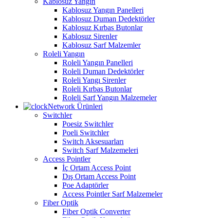
Kablosuz Yangın
Kablosuz Yangın Panelleri
Kablosuz Duman Dedektörler
Kablosuz Kırbas Butonlar
Kablosuz Sirenler
Kablosuz Sarf Malzemler
Roleli Yangın
Roleli Yangın Panelleri
Roleli Duman Dedektörler
Roleli Yangı Sirenler
Roleli Kırbas Butonlar
Roleli Sarf Yangın Malzemeler
Network Ürünleri
Switchler
Poesiz Switchler
Poeli Switchler
Switch Aksesuarları
Switch Sarf Malzemeleri
Access Pointler
İç Ortam Access Point
Dış Ortam Access Point
Poe Adaptörler
Access Pointler Sarf Malzemeler
Fiber Optik
Fiber Optik Converter