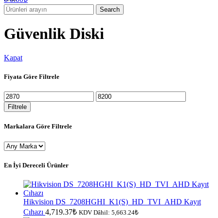
Search
Güvenlik Diski
Kapat
Fiyata Göre Filtrele
En
En
düşük
yüksek
Filtrele
fiyat
fiyat
Markalara Göre Filtrele
En İyi Dereceli Ürünler
Hikvision DS_7208HGHI_K1(S)_HD_TVI_AHD Kayıt
Cıhazı
4,719.37
₺
KDV Dâhil:
5,663.24
₺