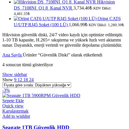
Hikvision
DS_7108NI_Q1 8_Kanal NVR
3,734.46
₺
KDV Dâhil:
4,481.35
₺
Oring CAT6
U/UTP RJ45 Soket (100 LÜ)
1,066.99
₺
KDV Dâhil:
1,280.39
₺
Hikvision güvenlik diski, 24/7 video kaydı için optimize edilmiştir.
1-10 TB kapasite, H.265+ sıkıştırma ve yüksek hızlı veri aktarımı
sunar. Dayanıklı, enerji verimli ve güvenilir depolama çözümüdür.
Ana Sayfa
Ürünler “Güvenlik Diski” olarak etiketlendi
Fiyata
4 sonucun tümü gösteriliyor
göre
Show sidebar
sıralandı:
Show
9
12
18
24
düşükten
yükseğe
-3%
Sepete Ekle
Quick view
Karşılaştırmak
Add to wishlist
Seagate 1TB Güvenlik HDD