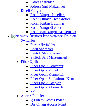
Adresli Sirenler
Adresli Sarf Malzemler
Roleli Yangın
Roleli Yangın Panelleri
Roleli Duman Dedektörler
Roleli Kırbas Butonlar
Roleli Yangı Sirenler
Roleli Sarf Yangın Malzemeler
Network Ürünleri
Switchler
Poesiz Switchler
Poeli Switchler
Switch Aksesuarları
Switch Sarf Malzemeleri
Fiber Optik
Fiber Optik Converter
Fiber Optik Pigtail
Fiber Optik Konnektör
Fiber Optik Sonladırma Kutu
Fiber Optik Adaptör
Fiber Optik Akseuarlar
SFP
Access Pointler
İç Ortam Access Point
Dış Ortam Access Point