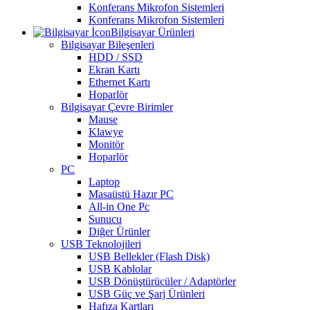
Konferans Mikrofon Sistemleri
Konferans Mikrofon Sistemleri
Bilgisayar Ürünleri
Bilgisayar Bileşenleri
HDD / SSD
Ekran Kartı
Ethernet Kartı
Hoparlör
Bilgisayar Çevre Birimler
Mause
Klawye
Monitör
Hoparlör
PC
Laptop
Masaüstü Hazır PC
All-in One Pc
Sunucu
Diğer Ürünler
USB Teknolojileri
USB Bellekler (Flash Disk)
USB Kablolar
USB Dönüştürücüler / Adaptörler
USB Güç ve Şarj Ürünleri
Hafıza Kartları