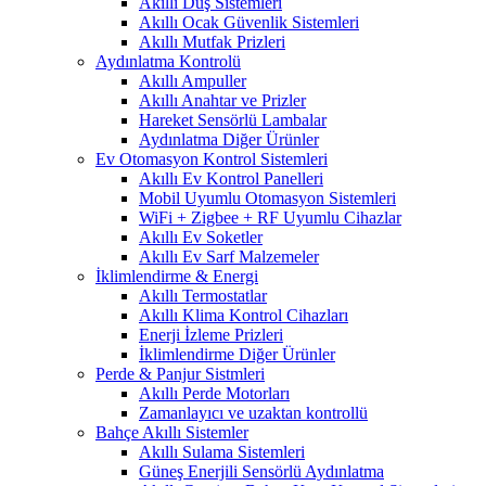
Akıllı Duş Sistemleri
Akıllı Ocak Güvenlik Sistemleri
Akıllı Mutfak Prizleri
Aydınlatma Kontrolü
Akıllı Ampuller
Akıllı Anahtar ve Prizler
Hareket Sensörlü Lambalar
Aydınlatma Diğer Ürünler
Ev Otomasyon Kontrol Sistemleri
Akıllı Ev Kontrol Panelleri
Mobil Uyumlu Otomasyon Sistemleri
WiFi + Zigbee + RF Uyumlu Cihazlar
Akıllı Ev Soketler
Akıllı Ev Sarf Malzemeler
İklimlendirme & Energi
Akıllı Termostatlar
Akıllı Klima Kontrol Cihazları
Enerji İzleme Prizleri
İklimlendirme Diğer Ürünler
Perde & Panjur Sistmleri
Akıllı Perde Motorları
Zamanlayıcı ve uzaktan kontrollü
Bahçe Akıllı Sistemler
Akıllı Sulama Sistemleri
Güneş Enerjili Sensörlü Aydınlatma