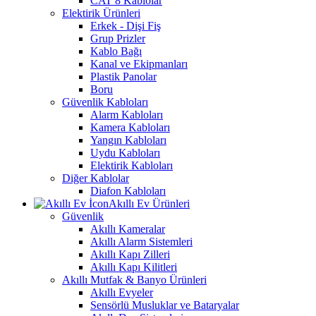
CAT 8 Kablolar
Elektirik Ürünleri
Erkek - Dişi Fiş
Grup Prizler
Kablo Bağı
Kanal ve Ekipmanları
Plastik Panolar
Boru
Güvenlik Kabloları
Alarm Kabloları
Kamera Kabloları
Yangın Kabloları
Uydu Kabloları
Elektirik Kabloları
Diğer Kablolar
Diafon Kabloları
Akıllı Ev Ürünleri
Güvenlik
Akıllı Kameralar
Akıllı Alarm Sistemleri
Akıllı Kapı Zilleri
Akıllı Kapı Kilitleri
Akıllı Mutfak & Banyo Ürünleri
Akıllı Evyeler
Sensörlü Musluklar ve Bataryalar