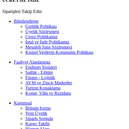
ÜCRETSİZ İADE
Siparişleri Takip Edin
Bilgilendirme
Gizlilik Politikası
Üyelik Sözleşmesi
Çerez Politikamız
İptal ve İade Politikamız
Mesafeli Satış Sözleşmesi
Kişisel Verilerin Korunumu Politikası
Faaliyet Alanlarımız
Endüstri Tesisleri
Sağlık - Eğitim
Finans - Lojistik
AVM ve Zincir Marketler
Turizm Konaklama
Konut, Villa ve Rezidans
Kurumsal
İletişim formu
Yeni Üyelik
Sipariş Sorgula
Kargo Takibi
Hizmet Alanı