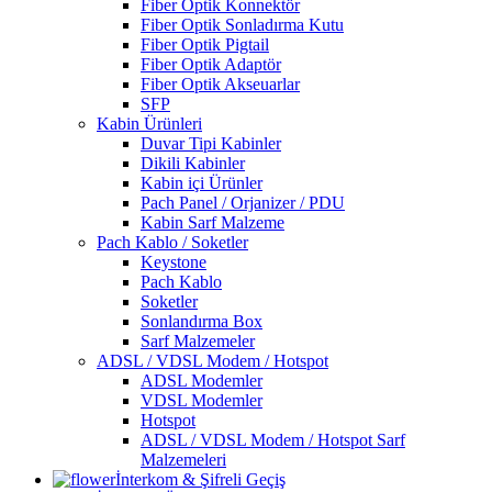
Fiber Optik Konnektör
Fiber Optik Sonladırma Kutu
Fiber Optik Pigtail
Fiber Optik Adaptör
Fiber Optik Akseuarlar
SFP
Kabin Ürünleri
Duvar Tipi Kabinler
Dikili Kabinler
Kabin içi Ürünler
Pach Panel / Orjanizer / PDU
Kabin Sarf Malzeme
Pach Kablo / Soketler
Keystone
Pach Kablo
Soketler
Sonlandırma Box
Sarf Malzemeler
ADSL / VDSL Modem / Hotspot
ADSL Modemler
VDSL Modemler
Hotspot
ADSL / VDSL Modem / Hotspot Sarf
Malzemeleri
İnterkom & Şifreli Geçiş