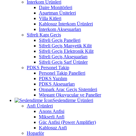
İnterkom Ürünleri
Daire Monitörleri
Apartman Üniteleri
Villa Kitleri
Kablosuz İnterkom Ürünleri
İnterkom Aksesuarları
Şifreli Kapı Geçiş
Şifreli Geçiş Panelleri
Şifreli Geçiş Manyetik Kilit
Şifreli Geçiş Elektronik Kilit
Şifreli Geçiş Aksesuarları
Şifreli Geçiş Sarf Ürünler
PDKS Personel Takip
Personel Takip Panelleri
PDKS Yazılım
PDKS Akseuarları
Otopark Araç Geçiş Sistemleri
Wiegant Okuyucular ve Paneller
Seslendirme Ürünleri
Anfi Ürünleri
Anons Anfisi
Mikserli Anfi
Güç Anfisi (Power Amplifier)
Kablosuz Anfi
Hoparlör