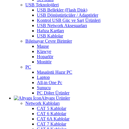
USB Teknolojileri
USB Bellekler (Flash Disk)
USB Dönüştürücüler / Adaptörler
Kontrol USB Güç ve Şarj Ürünleri
USB Network Aksesuarları
Hafıza Kartları
USB Kablolar
Bilgisayar Çevre Birimler
Mause
Klawye
Hoparlör
Monitör
PC
Masaüstü Hazır PC
Laptop
All-in One Pc
Sunucu
PC Diğer Ürünler
Altyapı Ürünler
Network Kabloları
CAT 5 Kablolar
CAT 6 Kablolar
CAT 6A Kablolar
CAT 7 Kablolar