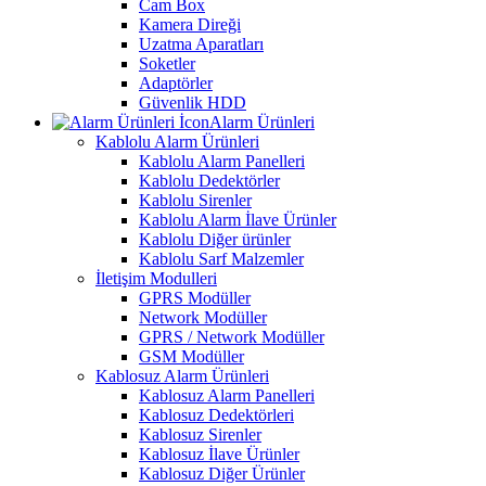
Cam Box
Kamera Direği
Uzatma Aparatları
Soketler
Adaptörler
Güvenlik HDD
Alarm Ürünleri
Kablolu Alarm Ürünleri
Kablolu Alarm Panelleri
Kablolu Dedektörler
Kablolu Sirenler
Kablolu Alarm İlave Ürünler
Kablolu Diğer ürünler
Kablolu Sarf Malzemler
İletişim Modulleri
GPRS Modüller
Network Modüller
GPRS / Network Modüller
GSM Modüller
Kablosuz Alarm Ürünleri
Kablosuz Alarm Panelleri
Kablosuz Dedektörleri
Kablosuz Sirenler
Kablosuz İlave Ürünler
Kablosuz Diğer Ürünler