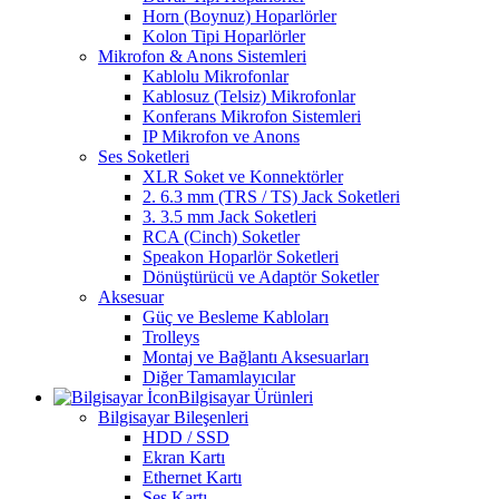
Horn (Boynuz) Hoparlörler
Kolon Tipi Hoparlörler
Mikrofon & Anons Sistemleri
Kablolu Mikrofonlar
Kablosuz (Telsiz) Mikrofonlar
Konferans Mikrofon Sistemleri
IP Mikrofon ve Anons
Ses Soketleri
XLR Soket ve Konnektörler
2. 6.3 mm (TRS / TS) Jack Soketleri
3. 3.5 mm Jack Soketleri
RCA (Cinch) Soketler
Speakon Hoparlör Soketleri
Dönüştürücü ve Adaptör Soketler
Aksesuar
Güç ve Besleme Kabloları
Trolleys
Montaj ve Bağlantı Aksesuarları
Diğer Tamamlayıcılar
Bilgisayar Ürünleri
Bilgisayar Bileşenleri
HDD / SSD
Ekran Kartı
Ethernet Kartı
Ses Kartı