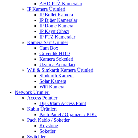
AHD PTZ Kameralar
IP Kamera Ürünleri
IP Bullet Kamera
IP Diğer Kameralar
IP Dome Kamera
IP Kayıt Cıhazı
IP PTZ Kameralar
Kamera Sarf Ürünler
Cam Box
Güvenlik HDD
Kamera Soketleri
Uzatma Aparatları
Wifi & Simkartlı Kamera Ürünleri
Simkartlı Kamera
Solar Kamera
Wifi Kamera
Network Ürünleri
Access Pointler
Dış Ortam Access Point
Kabin Ürünleri
Pach Panel / Orjanizer / PDU
Pach Kablo / Soketler
Keystone
Soketler
Switchler