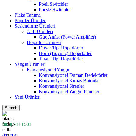
Poeli Switchler
Poesiz Switchler
Plaka Tanıma
Popüler Ürünler
Seslendirme Ürünleri
Anfi Ürünleri
Güç Anfisi (Power Amplifier)
Hoparlör Ürünleri
Duvar Tipi Hoparlörler
Horn (Boynuz) Hoparlörler
Tavan Tipi Hoparlörler
Yangın Ürünleri
Konvansiyonel Yangın
Konvansiyonel Duman Dedektörler
Konvansiyonel Kırbas Butonlar
Konvansiyonel Sirenler
Konvansiyonel Yangın Panelleri
Yeni Ürünler
Search
0850 511 1501
0
0.00
₺