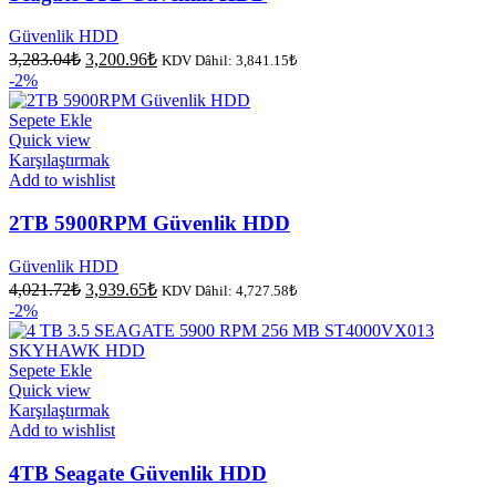
Güvenlik HDD
Orijinal
Şu
3,283.04
₺
3,200.96
₺
KDV Dâhil:
3,841.15
₺
fiyat:
andaki
-2%
fiyat:
3,283.04₺.
3,200.96₺.
Sepete Ekle
Quick view
Karşılaştırmak
Add to wishlist
2TB 5900RPM Güvenlik HDD
Güvenlik HDD
Orijinal
Şu
4,021.72
₺
3,939.65
₺
KDV Dâhil:
4,727.58
₺
fiyat:
andaki
-2%
fiyat:
4,021.72₺.
3,939.65₺.
Sepete Ekle
Quick view
Karşılaştırmak
Add to wishlist
4TB Seagate Güvenlik HDD