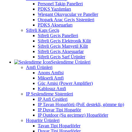
Personel Takip Panelleri
PDKS Yazılımları
Wiegant Okuyucular ve Paneller
Otopark Araç Geçiş Sistemleri
PDKS Akseuarları
Şifreli Kapı Geçiş
Şifreli Geçiş Panelleri
Şifreli Geçiş Elektronik Kilit
Şifreli Geçiş Manyetil Kilit
Şifreli Geçiş Aksesuarlar
Şifreli Geçiş Sarf Ürünler
Seslendirme Ürünleri
Amfi Ürünleri
Anons Amfisi
Mikserli Amfi
Güç Amisi (Power Amplifier)
Kablosuz Amfi
IP Seslendirme Sistemleri
IP Anfi Çeşitleri
IP Tavan Hoparlörü (PoE destekli, gömme tip)
IP Duvar Tipi Hoparlör
IP Outdoor (Su geçirmez) Hoparlörler
Hoparlör Ürünleri
Tavan Tipi Hoparlörler
Duvar Tipi Hoparlörler