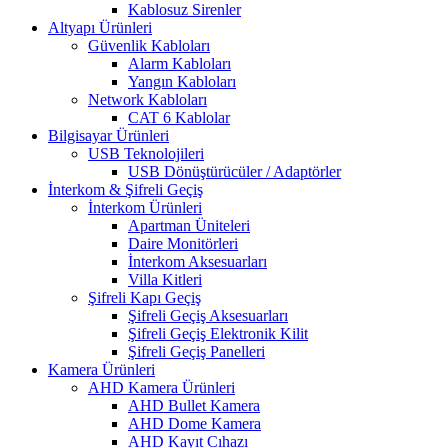
Kablosuz Sirenler
Altyapı Ürünleri
Güvenlik Kabloları
Alarm Kabloları
Yangın Kabloları
Network Kabloları
CAT 6 Kablolar
Bilgisayar Ürünleri
USB Teknolojileri
USB Dönüştürücüler / Adaptörler
İnterkom & Şifreli Geçiş
İnterkom Ürünleri
Apartman Üniteleri
Daire Monitörleri
İnterkom Aksesuarları
Villa Kitleri
Şifreli Kapı Geçiş
Şifreli Geçiş Aksesuarları
Şifreli Geçiş Elektronik Kilit
Şifreli Geçiş Panelleri
Kamera Ürünleri
AHD Kamera Ürünleri
AHD Bullet Kamera
AHD Dome Kamera
AHD Kayıt Cıhazı