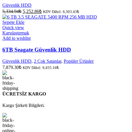
Güvenlik HDD
Orijinal
Şu
5,334.94
₺
5,252.86
₺
KDV Dâhil:
6,303.43
₺
fiyat:
andaki
fiyat:
5,334.94₺.
Sepete Ekle
5,252.86₺.
Quick view
Karşılaştırmak
Add to wishlist
6TB Seagate Güvenlik HDD
Güvenlik HDD
,
2 Çok Satanlar
,
Popüler Ürünler
7,879.30
₺
KDV Dâhil:
9,455.16
₺
ÜCRETSİZ KARGO
Kargo Şirketi Bilgileri.