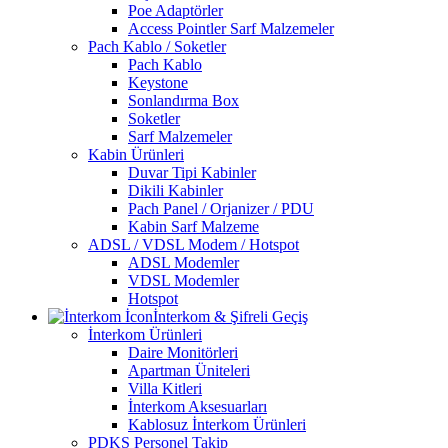
Poe Adaptörler
Access Pointler Sarf Malzemeler
Pach Kablo / Soketler
Pach Kablo
Keystone
Sonlandırma Box
Soketler
Sarf Malzemeler
Kabin Ürünleri
Duvar Tipi Kabinler
Dikili Kabinler
Pach Panel / Orjanizer / PDU
Kabin Sarf Malzeme
ADSL / VDSL Modem / Hotspot
ADSL Modemler
VDSL Modemler
Hotspot
İnterkom & Şifreli Geçiş
İnterkom Ürünleri
Daire Monitörleri
Apartman Üniteleri
Villa Kitleri
İnterkom Aksesuarları
Kablosuz İnterkom Ürünleri
PDKS Personel Takip