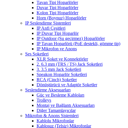
Tavan Tipi Hoparlörler
Duvar Tipi Hoparlörler
Kolon Tipi Hoparlörler
Horn (Boynuz) Hoparlörler
IP Seslendirme Sistemleri
IP Anfi Çeşitleri
IP Duvar Tipi Hoparlör
IP Outdoor (Su geçirmez) Hoparlörler
IP Tavan Hoparlörü (PoE destekli, gömme tip)
IP Mikrofon ve Anons
Ses Soketleri
XLR Soket ve Konnektörler
2. 6.3 mm (TRS / TS) Jack Soketleri
3. 3.5 mm Jack Soketleri
Speakon Hoparlör Soketleri
RCA (Cinch) Soketler
Dönüştürücü ve Adaptör Soketler
Seslendirme Aksesuarları
Güç ve Besleme Kabloları
Trolleys
Montaj ve Bağlantı Aksesuarları
Diğer Tamamlayıcılar
Mikrofon & Anons Sistemleri
Kablolu Mikrofonlar
Kablosuz (Telsiz) Mikrofonlar