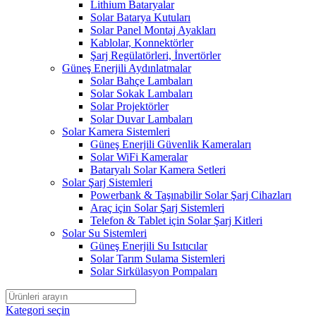
Lithium Bataryalar
Solar Batarya Kutuları
Solar Panel Montaj Ayakları
Kablolar, Konnektörler
Şarj Regülatörleri, İnvertörler
Güneş Enerjili Aydınlatmalar
Solar Bahçe Lambaları
Solar Sokak Lambaları
Solar Projektörler
Solar Duvar Lambaları
Solar Kamera Sistemleri
Güneş Enerjili Güvenlik Kameraları
Solar WiFi Kameralar
Bataryalı Solar Kamera Setleri
Solar Şarj Sistemleri
Powerbank & Taşınabilir Solar Şarj Cihazları
Araç için Solar Şarj Sistemleri
Telefon & Tablet için Solar Şarj Kitleri
Solar Su Sistemleri
Güneş Enerjili Su Isıtıcılar
Solar Tarım Sulama Sistemleri
Solar Sirkülasyon Pompaları
Kategori seçin