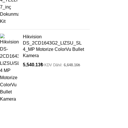
Hikvision
DS_2CD1643G2_LIZSU_SL
4_MP Motorize ColorVu Bullet
Kamera
5,540.13
₺
KDV Dâhil:
6,648.16
₺