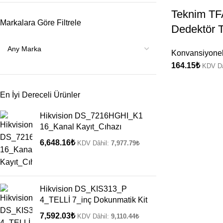
Teknim TF
Markalara Göre Filtrele
Dedektör 
Konvansiyonel
164.15
₺
KDV Dâ
En İyi Dereceli Ürünler
Hikvision DS_7216HGHI_K1
16_Kanal Kayıt_Cıhazı
6,648.16
₺
KDV Dâhil:
7,977.79
₺
Hikvision DS_KIS313_P
4_TELLİ 7_inç Dokunmatik Kit
7,592.03
₺
KDV Dâhil:
9,110.44
₺