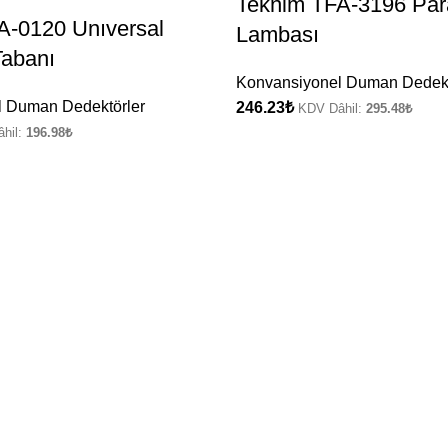
Teknim TFA-3196 Para
A-0120 Unıversal
Lambası
Tabanı
Konvansiyonel Duman Dedekt
 Duman Dedektörler
246.23
₺
KDV Dâhil:
295.48
₺
hil:
196.98
₺