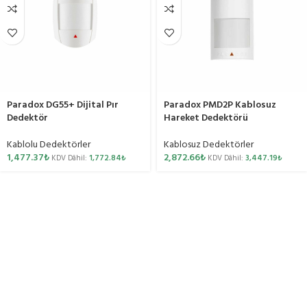
Paradox DG55+ Dijital Pır
Paradox PMD2P Kablosuz
Dedektör
Hareket Dedektörü
Kablolu Dedektörler
Kablosuz Dedektörler
1,477.37
₺
2,872.66
₺
KDV Dâhil:
1,772.84
₺
KDV Dâhil:
3,447.19
₺