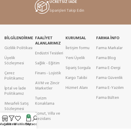
ÜCRETSİZ İADE
Siparişleri Takip Edin
BILGILENDIRME
FAALIYET
KURUMSAL
FARMA INFO
ALANLARIMIZ
Gizlilik Politikası
İletişim formu
Farma Markalar
Endüstri Tesisleri
Üyelik
Yeni Üyelik
Farma Blog
Sözleşmesi
Sağlık - Eğitim
Sipariş Sorgula
Farma E-Dergi
Çerez
Finans - Lojistik
Kargo Takibi
Farma Güvenlik
Politikamız
AVM ve Zincir
Hizmet Alanı
Farma E-Yazılım
İptal ve İade
Marketler
Politikamız
Farma Bülten
Turizm
Mesafeli Satış
Konaklama
Sözleşmesi
Konut, Villa ve
0
Kişisel Verilerin
Rezidans
Korunumu
Mağaza
Filters
Wishlist
Cart
My account
Politikası