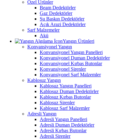
Özel Ürünler
Beam Dedektörler
Gaz Dedektörler
Su Baskın Dedektörler
Açık Arazi Dedektörler
Sarf Malzemeler
Akü
Yangın Ürünleri
Konvansiyonel Yangın
Konvansiyonel Yangın Panelleri
Konvansiyonel Duman Dedektörler
Konvansiyonel Kırbas Butonlar
Konvansiyonel Sirenler
Konvansiyonel Sarf Malzemler
Kablosuz Yangın
Kablosuz Yangın Panelleri
Kablosuz Duman Dedektörler
Kablosuz Kırbas Butonlar
Kablosuz Sirenler
Kablosuz Sarf Malzemler
Adresli Yangın
Adresli Yangın Panelleri
Adresli Duman Dedektörler
Adresli Kırbas Butonlar
Adresli Sirenler