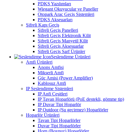
PDKS Yazılımları
Wiegant Okuyucular ve Paneller
Otopark Araç Geçiş Sistemleri
PDKS Akseuarları
Şifreli Kapı Geçiş
Şifreli Geçiş Panelleri
Şifreli Geçiş Elektronik Kilit
Şifreli Geçiş Manyetil Kilit
Şifreli Geçiş Aksesuarlar
Şifreli Geçiş Sarf Ürünler
Seslendirme Ürünleri
Amfi Ürünleri
Anons Amfisi
Mikserli Amfi
Güç Amisi (Power Amplifier)
Kablosuz Amfi
IP Seslendirme Sistemleri
IP Anfi Çeşitleri
IP Tavan Hoparlörü (PoE destekli, gömme tip)
IP Duvar Tipi Hoparlör
IP Outdoor (Su geçirmez) Hoparlörler
Hoparlör Ürünleri
Tavan Tipi Hoparlörler
Duvar Tipi Hoparlörler
Horn (Boynuz) Hoparlörler