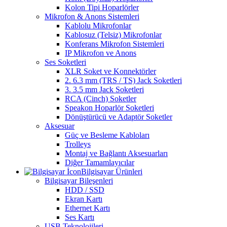
Kolon Tipi Hoparlörler
Mikrofon & Anons Sistemleri
Kablolu Mikrofonlar
Kablosuz (Telsiz) Mikrofonlar
Konferans Mikrofon Sistemleri
IP Mikrofon ve Anons
Ses Soketleri
XLR Soket ve Konnektörler
2. 6.3 mm (TRS / TS) Jack Soketleri
3. 3.5 mm Jack Soketleri
RCA (Cinch) Soketler
Speakon Hoparlör Soketleri
Dönüştürücü ve Adaptör Soketler
Aksesuar
Güç ve Besleme Kabloları
Trolleys
Montaj ve Bağlantı Aksesuarları
Diğer Tamamlayıcılar
Bilgisayar Ürünleri
Bilgisayar Bileşenleri
HDD / SSD
Ekran Kartı
Ethernet Kartı
Ses Kartı
USB Teknolojileri