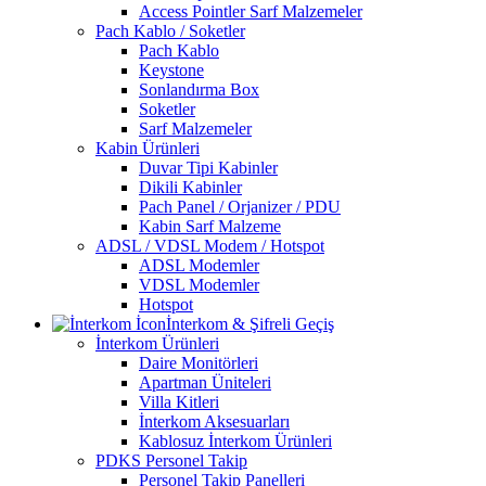
Access Pointler Sarf Malzemeler
Pach Kablo / Soketler
Pach Kablo
Keystone
Sonlandırma Box
Soketler
Sarf Malzemeler
Kabin Ürünleri
Duvar Tipi Kabinler
Dikili Kabinler
Pach Panel / Orjanizer / PDU
Kabin Sarf Malzeme
ADSL / VDSL Modem / Hotspot
ADSL Modemler
VDSL Modemler
Hotspot
İnterkom & Şifreli Geçiş
İnterkom Ürünleri
Daire Monitörleri
Apartman Üniteleri
Villa Kitleri
İnterkom Aksesuarları
Kablosuz İnterkom Ürünleri
PDKS Personel Takip
Personel Takip Panelleri