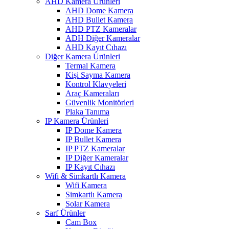
AHD Kamera Ürünleri
AHD Dome Kamera
AHD Bullet Kamera
AHD PTZ Kameralar
ADH Diğer Kameralar
AHD Kayıt Cıhazı
Diğer Kamera Ürünleri
Termal Kamera
Kişi Sayma Kamera
Kontrol Klavyeleri
Araç Kameraları
Güvenlik Monitörleri
Plaka Tanıma
IP Kamera Ürünleri
IP Dome Kamera
IP Bullet Kamera
IP PTZ Kameralar
IP Diğer Kameralar
IP Kayıt Cıhazı
Wifi & Simkartlı Kamera
Wifi Kamera
Simkartlı Kamera
Solar Kamera
Sarf Ürünler
Cam Box