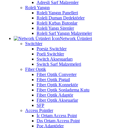
Adresli Sarf Malzemler
Roleli Yangın
Roleli Yangın Panelleri
Roleli Duman Dedektörler
Roleli Kırbas Butonlar
Roleli Yangı Sirenler
Roleli Sarf Yangın Malzemeler
Network Ürünleri
Switchler
Poesiz Switchler
Poeli Switchler
Switch Aksesuarları
Switch Sarf Malzemeleri
Fiber Optik
Fiber Optik Converter
Fiber Optik Pigtail
Fiber Optik Konnektör
Fiber Optik Sonladırma Kutu
Fiber Optik Adaptör
Fiber Optik Akseuarlar
SFP
Access Pointler
İç Ortam Access Point
Dış Ortam Access Point
Poe Adaptörler