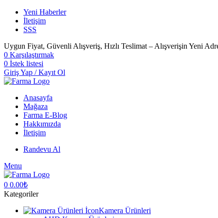
Yeni Haberler
İletişim
SSS
Uygun Fiyat, Güvenli Alışveriş, Hızlı Teslimat – Alışverişin Yeni Adr
0
Karşılaştırmak
0
İstek listesi
Giriş Yap / Kayıt Ol
Anasayfa
Mağaza
Farma E-Blog
Hakkımızda
İletişim
Randevu Al
Menu
0
0.00
₺
Kategoriler
Kamera Ürünleri