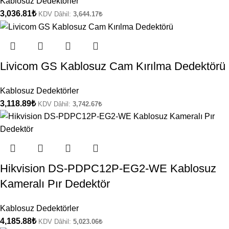
Kablosuz Dedektörler
3,036.81
₺
KDV Dâhil:
3,644.17
₺
Livicom GS Kablosuz Cam Kırılma Dedektörü
Kablosuz Dedektörler
3,118.89
₺
KDV Dâhil:
3,742.67
₺
Hikvision DS-PDPC12P-EG2-WE Kablosuz
Kameralı Pır Dedektör
Kablosuz Dedektörler
4,185.88
₺
KDV Dâhil:
5,023.06
₺