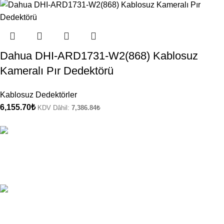
Dahua DHI-ARD1731-W2(868) Kablosuz
Kameralı Pır Dedektörü
Kablosuz Dedektörler
6,155.70
₺
KDV Dâhil:
7,386.84
₺
ÜCRETSİZ KARGO
Kargo Şirketi Bilgileri.
ONLINE ÖDEME