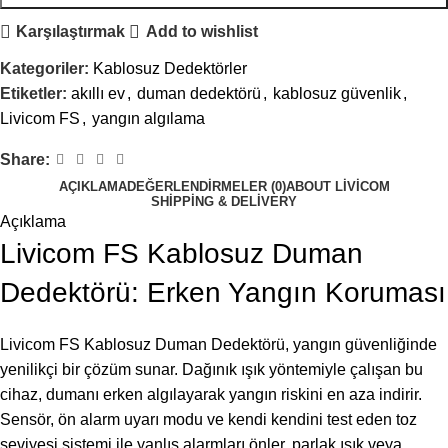
Karşılaştırmak
Add to wishlist
Kategoriler:
Kablosuz Dedektörler
Etiketler:
akıllı ev
,
duman dedektörü
,
kablosuz güvenlik
,
Livicom FS
,
yangın algılama
Share:
AÇIKLAMA
DEĞERLENDIRMELER (0)
ABOUT LIVICOM
SHIPPING & DELIVERY
Açıklama
Livicom FS Kablosuz Duman
Dedektörü: Erken Yangın Koruması
Livicom FS Kablosuz Duman Dedektörü, yangın güvenliğinde
yenilikçi bir çözüm sunar. Dağınık ışık yöntemiyle çalışan bu
cihaz, dumanı erken algılayarak yangın riskini en aza indirir.
Sensör, ön alarm uyarı modu ve kendi kendini test eden toz
seviyesi sistemi ile yanlış alarmları önler, parlak ışık veya