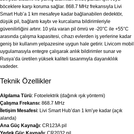
böceklere karşı koruma sağlar. 868.7 MHz frekansıyla Livi
Smart Hub’a 1 km mesafeye kadar bağlanabilen dedektör,
düşük pil, bağlantı kaybı ve kurcalama bildirimleriyle
güvenilirliğini artırır. 10 yıla varan pil ömrü ve -20°C ile +55°C
arasında çalışma kapasitesi, cihazı evlerden iş yerlerine kadar
geniş bir kullanım yelpazesine uygun hale getirir. Livicom mobil
uygulamasıyla entegre çalışarak anlık bildirimler sunar ve
Rusya’da üretilen yüksek kaliteli tasarımıyla dayanıklılık
vadeder.
Teknik Özellikler
Algılama Türü
: Fotoelektrik (dağınık ışık yöntemi)
Çalışma Frekansı
: 868.7 MHz
İletişim Mesafesi
: Livi Smart Hub’dan 1 km’ye kadar (açık
alanda)
Ana Güç Kaynağı
: CR123A pil
Yedek Güç Kaynağı
: CR2032 pil