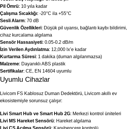
Pil Ömrü
: 10 yıla kadar
Çalışma Sıcaklığı
: -20°C ila +55°C
Sesli Alarm
: 70 dB
Güvenlik Özellikleri
: Düşük pil uyarısı, bağlantı kaybı bildirimi,
cihaz kurcalama algılama
Sensör Hassasiyeti
: 0.05-0.2 dB/m
İzin Verilen Aydınlatma
: 12,000 lx’e kadar
Kurtarma Süresi
: 1 dakika (duman algılanmazsa)
Malzeme
: Dayanıklı ABS plastik
Sertifikalar
: CE, EN 14604 uyumlu
Uyumlu Cihazlar
Livicom FS Kablosuz Duman Dedektörü, Livicom akıllı ev
ekosistemiyle sorunsuz çalışır:
Livi Smart Hub ve Smart Hub 2G
: Merkezi kontrol üniteleri
Livi MS Hareket Sensörü
: Hareket algılama
Livi CS Açılma Sensörü
: Kapı/pencere kontrolü