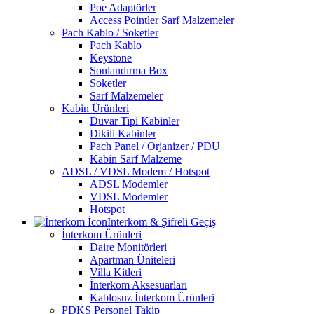
Poe Adaptörler
Access Pointler Sarf Malzemeler
Pach Kablo / Soketler
Pach Kablo
Keystone
Sonlandırma Box
Soketler
Sarf Malzemeler
Kabin Ürünleri
Duvar Tipi Kabinler
Dikili Kabinler
Pach Panel / Orjanizer / PDU
Kabin Sarf Malzeme
ADSL / VDSL Modem / Hotspot
ADSL Modemler
VDSL Modemler
Hotspot
İnterkom & Şifreli Geçiş
İnterkom Ürünleri
Daire Monitörleri
Apartman Üniteleri
Villa Kitleri
İnterkom Aksesuarları
Kablosuz İnterkom Ürünleri
PDKS Personel Takip