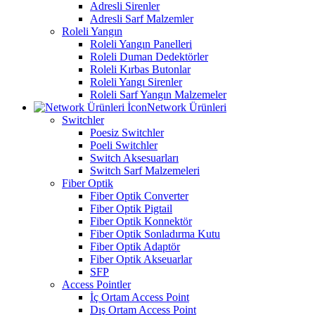
Adresli Sirenler
Adresli Sarf Malzemler
Roleli Yangın
Roleli Yangın Panelleri
Roleli Duman Dedektörler
Roleli Kırbas Butonlar
Roleli Yangı Sirenler
Roleli Sarf Yangın Malzemeler
Network Ürünleri
Switchler
Poesiz Switchler
Poeli Switchler
Switch Aksesuarları
Switch Sarf Malzemeleri
Fiber Optik
Fiber Optik Converter
Fiber Optik Pigtail
Fiber Optik Konnektör
Fiber Optik Sonladırma Kutu
Fiber Optik Adaptör
Fiber Optik Akseuarlar
SFP
Access Pointler
İç Ortam Access Point
Dış Ortam Access Point