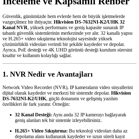
İnceleme ve Kapsamlı Rehber
Güvenlik, günümüzde hem evlerde hem de büyük işletmelerde
vazgeçilmez bir ihtiyaçtır.
Hikvision DS-7632NI-K2/UHK 32
Kanal NVR
, yüksek performans ve geniş kapasite sunarak IP
tabanlı güvenlik sistemlerinin merkezinde yer alır. 32 kanallı yapısı
ve H.265+ video sıkıştırma teknolojisi sayesinde yüksek
çözünürlüklü videoları verimli bir şekilde kaydeder ve depolar.
Ayrıca, PoE desteği ve 4K UHD görüntü desteği kurulum süresini
kısaltır ve kullanım kolaylığı sağlar.
1. NVR Nedir ve Avantajları
Network Video Recorder (NVR), IP kameraların video sinyallerini
dijital olarak kaydeder ve merkezi bir sistemde depolar.
Hikvision
DS-7632NI-K2/UHK
, güçlü donanımı ve gelişmiş yazılım
özellikleri ile fark yaratır. Örneğin:
32 Kanal Desteği:
Aynı anda 32 IP kamerayı bağlayarak
geniş alanları tek bir sistemle izleyebilirsiniz.
H.265+ Video Sıkıştırma:
Bu teknoloji videoları daha az
depolama alanı kullanarak kaydeder ve uzun süreli kayıt