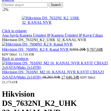
Search
-2%
Click to enlarge
Ana Sayfa
Kamera Ürünleri
IP Kamera Ürünleri
IP Kayıt Cıhazı
Hikvision DS_7632NI_K2_UHK 32_KANAL NVR
Orijinal
Şu
Hikvision DS_7608NI_K2 8_Kanal NVR
9,931.20
₺
9,767.04
₺
fiyat:
anda
KDV Dâhil:
11,720.45
₺
fiyat:
9,931.20₺.
Back to products
9,76
Hikvision DS_7616NI_M2 16_KANAL NVR KAYIT CİHAZI
Orijinal
Şu
2xSATA(Maks 2x14TB)
18,261.91
₺
17,646.34
₺
KDV Dâhil:
fiyat:
andaki
21,175.61
₺
fiyat:
18,261.91₺.
17,646.34₺.
Hikvision
DS_7632NI_K2_UHK