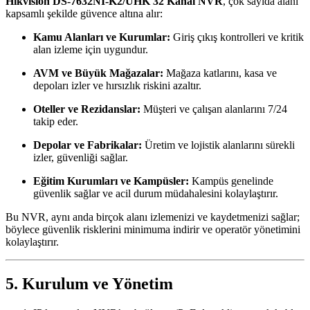
Hikvision DS-7632NI-K2/UHK 32 Kanal NVR
, çok sayıda alanı
kapsamlı şekilde güvence altına alır:
Kamu Alanları ve Kurumlar:
Giriş çıkış kontrolleri ve kritik
alan izleme için uygundur.
AVM ve Büyük Mağazalar:
Mağaza katlarını, kasa ve
depoları izler ve hırsızlık riskini azaltır.
Oteller ve Rezidanslar:
Müşteri ve çalışan alanlarını 7/24
takip eder.
Depolar ve Fabrikalar:
Üretim ve lojistik alanlarını sürekli
izler, güvenliği sağlar.
Eğitim Kurumları ve Kampüsler:
Kampüs genelinde
güvenlik sağlar ve acil durum müdahalesini kolaylaştırır.
Bu NVR, aynı anda birçok alanı izlemenizi ve kaydetmenizi sağlar;
böylece güvenlik risklerini minimuma indirir ve operatör yönetimini
kolaylaştırır.
5. Kurulum ve Yönetim