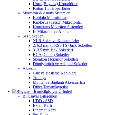
Horn (Boynuz) Hoparlörler
Kolon Tipi Hoparlörler
Mikrofon & Anons Sistemleri
Kablolu Mikrofonlar
Kablosuz (Telsiz) Mikrofonlar
Konferans Mikrofon Sistemleri
IP Mikrofon ve Anons
Ses Soketleri
XLR Soket ve Konnektörler
2. 6.3 mm (TRS / TS) Jack Soketleri
3. 3.5 mm Jack Soketleri
RCA (Cinch) Soketler
Speakon Hoparlör Soketleri
Dönüştürücü ve Adaptör Soketler
Aksesuar
Güç ve Besleme Kabloları
Trolleys
Montaj ve Bağlantı Aksesuarları
Diğer Tamamlayıcılar
Bilgisayar Ürünleri
Bilgisayar Bileşenleri
HDD / SSD
Ekran Kartı
Ethernet Kartı
Ses Kartı