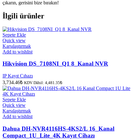
çıkarın, gerisini bize bırakın!
İlgili ürünler
Sepete Ekle
Quick view
Karşılaştırmak
Add to wishlist
Hikvision DS_7108NI_Q1 8_Kanal NVR
IP Kayıt Cıhazı
3,734.46
₺
KDV Dâhil:
4,481.35
₺
Sepete Ekle
Quick view
Karşılaştırmak
Add to wishlist
Dahua DH-NVR4116HS-4KS2/L 16_Kanal
Compact_1U_Lite_4K Kayıt Cihazı