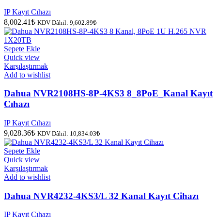
IP Kayıt Cıhazı
8,002.41
₺
KDV Dâhil:
9,602.89
₺
Sepete Ekle
Quick view
Karşılaştırmak
Add to wishlist
Dahua NVR2108HS-8P-4KS3 8_8PoE_Kanal Kayıt
Cıhazı
IP Kayıt Cıhazı
9,028.36
₺
KDV Dâhil:
10,834.03
₺
Sepete Ekle
Quick view
Karşılaştırmak
Add to wishlist
Dahua NVR4232-4KS3/L 32 Kanal Kayıt Cihazı
IP Kayıt Cıhazı