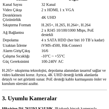
Kanal Sayısı
32 Kanal
Video Çıkışı
2 x HDMI, 1 x VGA
Desteklenen
4K UHD
Çözünürlük
Sıkıştırma Formatı
H.265+, H.265, H.264+, H.264
2 x RJ45 10/100/1000 Mbps, PoE
Ağ Bağlantısı
destekli
Depolama
4 x SATA HDD (her biri 10 TB’a kadar)
Uzaktan İzleme
iVMS-4500, Hik-Connect
Alarm Giriş/Çıkış
16/6
Çalışma Sıcaklığı
-10°C ~ +55°C
Güç Gereksinimi
100-240V AC
H.265+ sıkıştırma teknolojisi, depolama alanından tasarruf sağlar ve
video kalitesini korur. Ayrıca, 4K UHD desteği kritik alanlarda
detaylı ve net görüntü sunar. PoE desteği kablo karmaşasını önler ve
kurulum süresini azaltır.
3. Uyumlu Kameralar
Hikvision DS-7632NI-K2/UHK
, IP tabanlı birçok kamerayla