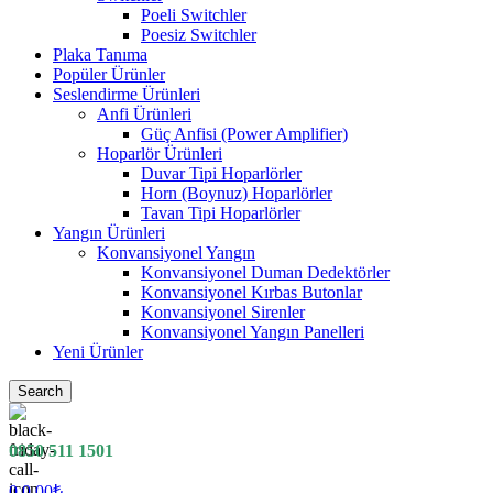
Poeli Switchler
Poesiz Switchler
Plaka Tanıma
Popüler Ürünler
Seslendirme Ürünleri
Anfi Ürünleri
Güç Anfisi (Power Amplifier)
Hoparlör Ürünleri
Duvar Tipi Hoparlörler
Horn (Boynuz) Hoparlörler
Tavan Tipi Hoparlörler
Yangın Ürünleri
Konvansiyonel Yangın
Konvansiyonel Duman Dedektörler
Konvansiyonel Kırbas Butonlar
Konvansiyonel Sirenler
Konvansiyonel Yangın Panelleri
Yeni Ürünler
Search
0850 511 1501
0
0.00
₺