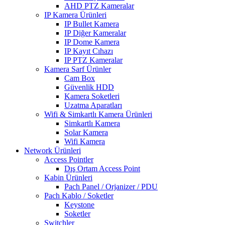
AHD PTZ Kameralar
IP Kamera Ürünleri
IP Bullet Kamera
IP Diğer Kameralar
IP Dome Kamera
IP Kayıt Cıhazı
IP PTZ Kameralar
Kamera Sarf Ürünler
Cam Box
Güvenlik HDD
Kamera Soketleri
Uzatma Aparatları
Wifi & Simkartlı Kamera Ürünleri
Simkartlı Kamera
Solar Kamera
Wifi Kamera
Network Ürünleri
Access Pointler
Dış Ortam Access Point
Kabin Ürünleri
Pach Panel / Orjanizer / PDU
Pach Kablo / Soketler
Keystone
Soketler
Switchler