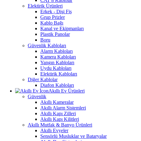
CAT 8 Kablolar
Elektirik Ürünleri
Erkek - Dişi Fiş
Grup Prizler
Kablo Bağı
Kanal ve Ekipmanları
Plastik Panolar
Boru
Güvenlik Kabloları
Alarm Kabloları
Kamera Kabloları
Yangın Kabloları
Uydu Kabloları
Elektirik Kabloları
Diğer Kablolar
Diafon Kabloları
Akıllı Ev Ürünleri
Güvenlik
Akıllı Kameralar
Akıllı Alarm Sistemleri
Akıllı Kapı Zilleri
Akıllı Kapı Kilitleri
Akıllı Mutfak & Banyo Ürünleri
Akıllı Evyeler
Sensörlü Musluklar ve Bataryalar