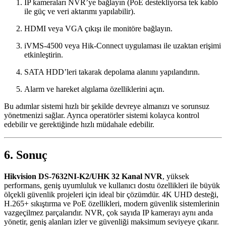
IP kameraları NVR’ye bağlayın (PoE destekliyorsa tek kablo
ile güç ve veri aktarımı yapılabilir).
HDMI veya VGA çıkışı ile monitöre bağlayın.
iVMS-4500 veya Hik-Connect uygulaması ile uzaktan erişimi
etkinleştirin.
SATA HDD’leri takarak depolama alanını yapılandırın.
Alarm ve hareket algılama özelliklerini açın.
Bu adımlar sistemi hızlı bir şekilde devreye almanızı ve sorunsuz
yönetmenizi sağlar. Ayrıca operatörler sistemi kolayca kontrol
edebilir ve gerektiğinde hızlı müdahale edebilir.
6. Sonuç
Hikvision DS-7632NI-K2/UHK 32 Kanal NVR
, yüksek
performans, geniş uyumluluk ve kullanıcı dostu özellikleri ile büyük
ölçekli güvenlik projeleri için ideal bir çözümdür. 4K UHD desteği,
H.265+ sıkıştırma ve PoE özellikleri, modern güvenlik sistemlerinin
vazgeçilmez parçalarıdır. NVR, çok sayıda IP kamerayı aynı anda
yönetir, geniş alanları izler ve güvenliği maksimum seviyeye çıkarır.