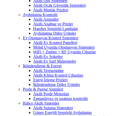
Akıllı Duş Sistemleri
Akıllı Ocak Güvenlik Sistemleri
Akıllı Mutfak Prizleri
Aydınlatma Kontrolü
Akıllı Ampuller
Akıllı Anahtar ve Prizler
Hareket Sensörlü Lambalar
Aydınlatma Diğer Ürünler
Ev Otomasyon Kontrol Sistemleri
Akıllı Ev Kontrol Panelleri
Mobil Uyumlu Otomasyon Sistemleri
WiFi + Zigbee + RF Uyumlu Cihazlar
Akıllı Ev Soketler
Akıllı Ev Sarf Malzemeler
İklimlendirme & Energi
Akıllı Termostatlar
Akıllı Klima Kontrol Cihazları
Enerji İzleme Prizleri
İklimlendirme Diğer Ürünler
Perde & Panjur Sistmleri
Akıllı Perde Motorları
Zamanlayıcı ve uzaktan kontrollü
Bahçe Akıllı Sistemler
Akıllı Sulama Sistemleri
Güneş Enerjili Sensörlü Aydınlatma