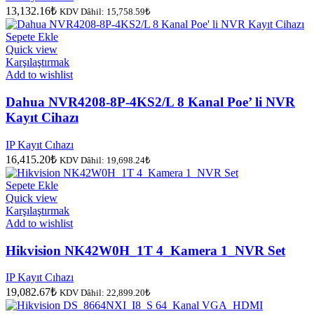
13,132.16
₺
KDV Dâhil:
15,758.59
₺
Sepete Ekle
Quick view
Karşılaştırmak
Add to wishlist
Dahua NVR4208-8P-4KS2/L 8 Kanal Poe’ li NVR
Kayıt Cihazı
IP Kayıt Cıhazı
16,415.20
₺
KDV Dâhil:
19,698.24
₺
Sepete Ekle
Quick view
Karşılaştırmak
Add to wishlist
Hikvision NK42W0H_1T 4_Kamera 1_NVR Set
IP Kayıt Cıhazı
19,082.67
₺
KDV Dâhil:
22,899.20
₺