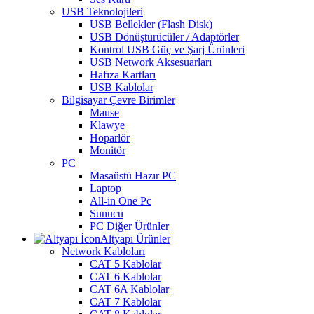
USB Teknolojileri
USB Bellekler (Flash Disk)
USB Dönüştürücüler / Adaptörler
Kontrol USB Güç ve Şarj Ürünleri
USB Network Aksesuarları
Hafıza Kartları
USB Kablolar
Bilgisayar Çevre Birimler
Mause
Klawye
Hoparlör
Monitör
PC
Masaüstü Hazır PC
Laptop
All-in One Pc
Sunucu
PC Diğer Ürünler
Altyapı Ürünler
Network Kabloları
CAT 5 Kablolar
CAT 6 Kablolar
CAT 6A Kablolar
CAT 7 Kablolar