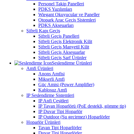
Personel Takip Panelleri
PDKS Yazılımları
Wiegant Okuyucular ve Paneller
Otopark Araç Geçiş Sistemleri
PDKS Akseuarları
Şifreli Kapı Geçiş
Şifreli Geçiş Panelleri
Şifreli Geçiş Elektronik Kilit
Şifreli Geçiş Manyetil Kilit
Şifreli Geçiş Aksesuarlar
Şifreli Geçiş Sarf Ürünler
Seslendirme Ürünleri
Amfi Ürünleri
Anons Amfisi
Mikserli Amfi
Güç Amisi (Power Amplifier)
Kablosuz Amfi
IP Seslendirme Sistemleri
IP Anfi Çeşitleri
IP Tavan Hoparlörü (PoE destekli, gömme tip)
IP Duvar Tipi Hoparlör
IP Outdoor (Su geçirmez) Hoparlörler
Hoparlör Ürünleri
Tavan Tipi Hoparlörler
Duvar Tipi Hoparlörler