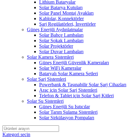
Lithium Bataryalar
Solar Batarya Kutuları
Solar Panel Montaj Ayakları
Kablolar, Konnektörler
Şarj Regülatörleri, İnvertörler
Güneş Enerjili Aydınlatmalar
Solar Bahçe Lambaları
Solar Sokak Lambaları
Solar Projektörler
Solar Duvar Lambaları
Solar Kamera Sistemleri
Güneş Enerjili Güvenlik Kameraları
Solar WiFi Kameralar
Bataryalı Solar Kamera Setleri
Solar Şarj Sistemleri
Powerbank & Taşınabilir Solar Şarj Cihazları
Araç için Solar Şarj Sistemleri
Telefon & Tablet için Solar Şarj Kitleri
Solar Su Sistemleri
Güneş Enerjili Su Isıtıcılar
Solar Tarım Sulama Sistemleri
Solar Sirkülasyon Pompaları
Kategori seçin