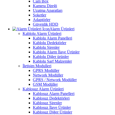
Cam Box
Kamera Direği
Uzatma Aparatları
Soketler
Adaptörler
Güvenlik HDD
Alarm Ürünleri
Kablolu Alarm Ürünleri
Kablolu Alarm Panelleri
Kablolu Dedektörler
Kablolu Sirenler
Kablolu Alarm İlave Ürünler
Kablolu Diğer ürünler
Kablolu Sarf Malzemler
İletişim Modulleri
GPRS Modüller
Network Modüller
GPRS / Network Modüller
GSM Modüller
Kablosuz Alarm Ürünleri
Kablosuz Alarm Panelleri
Kablosuz Dedektörleri
Kablosuz Sirenler
Kablosuz İlave Ürünler
Kablosuz Diğer Ürünler