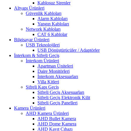
Kablosuz Sirenler
Altyapı Ürünleri
Güvenlik Kabloları
Alarm Kabloları
Yangın Kabloları
Network Kabloları
CAT 6 Kablolar
Bilgisayar Ürünleri
USB Teknolojileri
USB Dönüştürücüler / Adaptörler
İnterkom & Şifreli Geçiş
İnterkom Ürünleri
Apartman Üniteleri
Daire Monitörleri
İnterkom Aksesuarları
Villa Kitleri
Şifreli Kapı Geçiş
Şifreli Geçiş Aksesuarları
Şifreli Geçiş Elektronik Kilit
Şifreli Geçiş Panelleri
Kamera Ürünleri
AHD Kamera Ürünleri
AHD Bullet Kamera
AHD Dome Kamera
AHD Kayıt Cıhazı