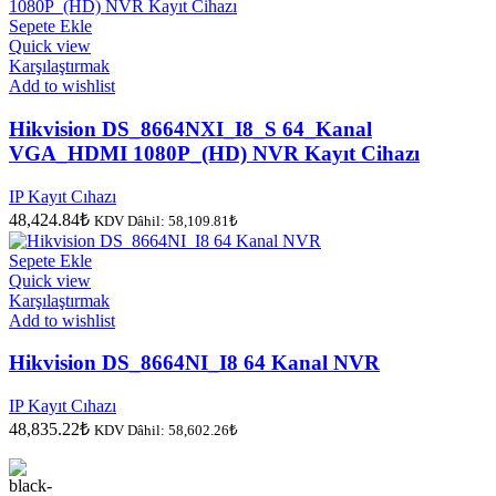
Sepete Ekle
Quick view
Karşılaştırmak
Add to wishlist
Hikvision DS_8664NXI_I8_S 64_Kanal
VGA_HDMI 1080P_(HD) NVR Kayıt Cihazı
IP Kayıt Cıhazı
48,424.84
₺
KDV Dâhil:
58,109.81
₺
Sepete Ekle
Quick view
Karşılaştırmak
Add to wishlist
Hikvision DS_8664NI_I8 64 Kanal NVR
IP Kayıt Cıhazı
48,835.22
₺
KDV Dâhil:
58,602.26
₺