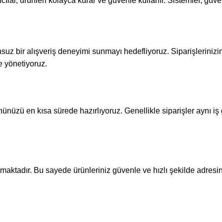
ıcılar, ürünleri kolayca kurar ve güvenle kullanır. Sistemler, güve
unsuz bir alışveriş deneyimi sunmayı hedefliyoruz. Siparişleriniz
e yönetiyoruz.
nünüzü en kısa sürede hazırlıyoruz. Genellikle siparişler aynı i
maktadır. Bu sayede ürünleriniz güvenle ve hızlı şekilde adresin