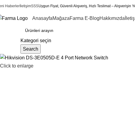
eni Haberler
İletişim
SSS
Uygun Fiyat, Güvenli Alışveriş, Hızlı Teslimat – Alışverişin Y
Anasayfa
Mağaza
Farma E-Blog
Hakkımızda
İleti
ategoriler
Kategori seçin
Search
Click to enlarge