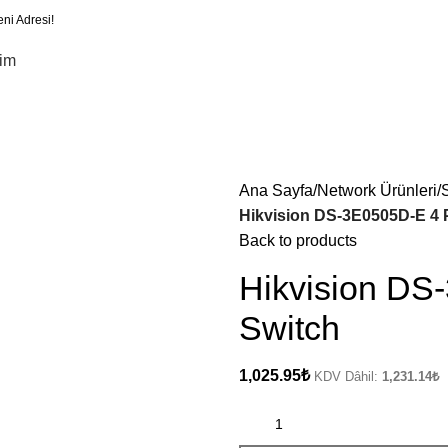
eni Adresi!
şim
Ana Sayfa
Network Ürünleri
Hikvision DS-3E0505D-E 4 
Back to products
Hikvision DS
Switch
1,025.95
₺
KDV Dâhil:
1,231.14
₺