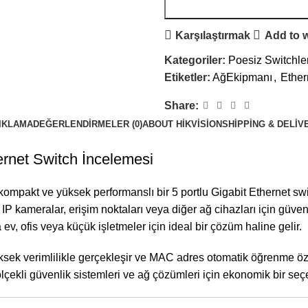
Karşılaştırmak
Add to w
Kategoriler:
Poesiz Switchle
Etiketler:
AğEkipmanı
,
Ether
Share:
IKLAMA
DEĞERLENDIRMELER (0)
ABOUT HIKVISION
SHIPPING & DELIV
rnet Switch İncelemesi
ompakt ve yüksek performanslı bir 5 portlu Gigabit Ethernet swit
 IP kameralar, erişim noktaları veya diğer ağ cihazları için güveni
, ofis veya küçük işletmeler için ideal bir çözüm haline gelir.
üksek verimlilikle gerçekleşir ve MAC adres otomatik öğrenme öze
k ölçekli güvenlik sistemleri ve ağ çözümleri için ekonomik bir se