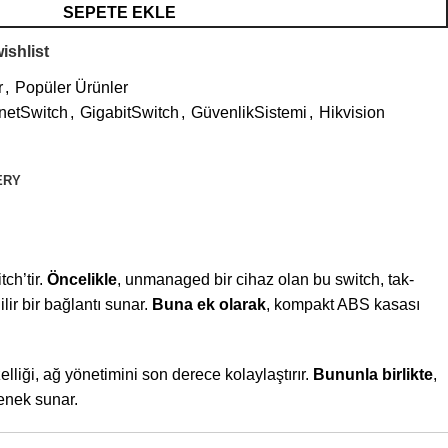
SEPETE EKLE
ishlist
r
,
Popüler Ürünler
netSwitch
,
GigabitSwitch
,
GüvenlikSistemi
,
Hikvision
ERY
ch’tir.
Öncelikle
, unmanaged bir cihaz olan bu switch, tak-
lir bir bağlantı sunar.
Buna ek olarak
, kompakt ABS kasası
lliği, ağ yönetimini son derece kolaylaştırır.
Bununla birlikte
,
çenek sunar.