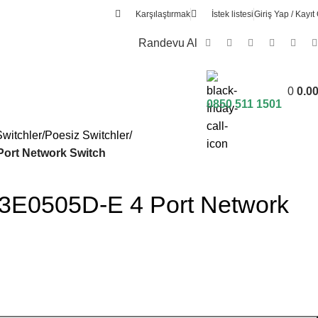
Karşılaştırmak
İstek listesi
Giriş Yap / Kayıt 
Randevu Al
0
0.0
0850 511 1501
Switchler
Poesiz Switchler
Port Network Switch
-3E0505D-E 4 Port Network