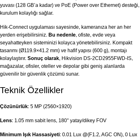
yuvası (128 GB’a kadar) ve PoE (Power over Ethernet) desteği,
kurulum kolaylığı sağlar.
Hik-Connect uygulaması sayesinde, kameranıza her an her
yerden erişebilirsiniz.
Bu nedenle
, ofiste, evde veya
seyahatteyken sisteminizi kolayca yönetebilirsiniz. Kompakt
tasarımı (Ø119.9×41.2 mm) ve hafif yapısı (600 g), montajı
kolaylaştırır.
Sonuç olarak
, Hikvision DS-2CD2955FWD-IS,
mağazalar, ofisler, oteller ve depolar gibi geniş alanlarda
güvenilir bir güvenlik çözümü sunar.
Teknik Özellikler
Çözünürlük
: 5 MP (2560×1920)
Lens
: 1.05 mm sabit lens, 180° yatay/dikey FOV
Minimum Işık Hassasiyeti
: 0.01 Lux @(F1.2, AGC ON), 0 Lux