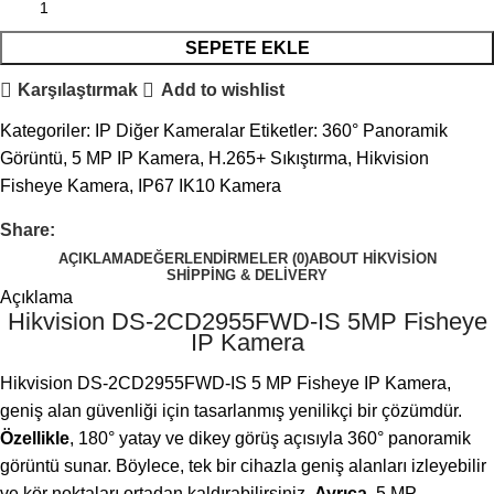
SEPETE EKLE
Karşılaştırmak
Add to wishlist
Kategoriler:
IP Diğer Kameralar
Etiketler:
360° Panoramik
Görüntü
,
5 MP IP Kamera
,
H.265+ Sıkıştırma
,
Hikvision
Fisheye Kamera
,
IP67 IK10 Kamera
Share:
AÇIKLAMA
DEĞERLENDIRMELER (0)
ABOUT HIKVISION
SHIPPING & DELIVERY
Açıklama
Hikvision DS-2CD2955FWD-IS 5MP Fisheye
IP Kamera
Hikvision DS-2CD2955FWD-IS 5 MP Fisheye IP Kamera,
geniş alan güvenliği için tasarlanmış yenilikçi bir çözümdür.
Özellikle
, 180° yatay ve dikey görüş açısıyla 360° panoramik
görüntü sunar. Böylece, tek bir cihazla geniş alanları izleyebilir
ve kör noktaları ortadan kaldırabilirsiniz.
Ayrıca
, 5 MP