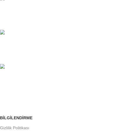
7/24 DESTEK
Sınırsız Yardım Masası.
%100 GÜVENLİ
Avantajlarımızı İnceleyin.
ÜCRETSİZ İADE
Siparişleri Takip Edin
BILGILENDIRME
Gizlilik Politikası