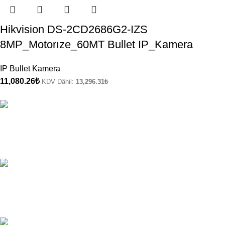
Hikvision DS-2CD2686G2-IZS
8MP_Motorıze_60MT Bullet IP_Kamera
IP Bullet Kamera
11,080.26
₺
KDV Dâhil:
13,296.31
₺
ÜCRETSİZ KARGO
Kargo Şirketi Bilgileri.
ONLINE ÖDEME
Ödeme Yöntemleri.