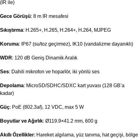
(IR ile)
Gece Görüşü
: 8 m IR mesafesi
Sıkıştırma
: H.265+, H.265, H.264+, H.264, MJPEG
Koruma
: IP67 (su/toz geçirmez), IK10 (vandalizme dayanıklı)
WDR
: 120 dB Geniş Dinamik Aralık
Ses
: Dahili mikrofon ve hoparlör, iki yönlü ses
Depolama
: MicroSD/SDHC/SDXC kart yuvası (128 GB’a
kadar)
Güç
: PoE (802.3af), 12 VDC, max 5 W
Boyutlar ve Ağırlık
: Ø119.9×41.2 mm, 600 g
Akıllı Özellikler
: Hareket algılama, yüz tanıma, hat geçişi, bölge