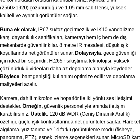
(2560×1920) çözünürlüğü ve 1.05 mm sabit lensi, yüksek
kaliteli ve ayrıntılı görüntüler sağlar.
Buna ek olarak
, IP67 su/toz geçirmezlik ve IK10 vandalizme
karşı dayanıklılık sertifikaları, kamerayı hem iç hem de dış
mekanlarda güvenilir kılar. 8 metre IR mesafesi, düşük ışık
koşullarında net görüntüler sunar.
Dolayısıyla
, gece güvenliği
için ideal bir seçimdir. H.265+ sıkıştırma teknolojisi, yüksek
çözünürlüklü videoları daha az depolama alanıyla kaydeder.
Böylece
, bant genişliği kullanımı optimize edilir ve depolama
maliyetleri azalır.
Kamera, dahili mikrofon ve hoparlör ile iki yönlü ses iletişimi
destekler.
Örneğin
, güvenlik personeliyle anında iletişim
kurabilirsiniz.
Üstelik
, 120 dB WDR (Geniş Dinamik Aralık)
özelliği, güçlü ışık kontrastlarında net görüntüler sağlar. Hareket
algılama, yüz tanıma ve 14 farklı görüntüleme modu (fisheye,
panorama, PTZ), esnek izleme seçenekleri sunar. MicroSD kart