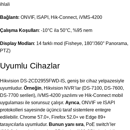
ihlali
Bağlantı
: ONVIF, ISAPI, Hik-Connect, iVMS-4200
Çalışma Koşulları
: -10°C ila 50°C, %95 nem
Display Modları
: 14 farklı mod (Fisheye, 180°/360° Panorama,
PTZ)
Uyumlu Cihazlar
Hikvision DS-2CD2955FWD-IS, geniş bir cihaz yelpazesiyle
uyumludur.
Örneğin
, Hikvision NVR’lar (DS-7100, DS-7600,
DS-7700 serileri), iVMS-4200 yazılımı ve Hik-Connect mobil
uygulaması ile sorunsuz çalışır.
Ayrıca
, ONVIF ve ISAPI
protokolleri sayesinde üçüncü taraf sistemlere entegre
edilebilir. Chrome 57.0+, Firefox 52.0+ ve Edge 89+
tarayıcılarla uyumludur.
Bunun yanı sıra
, PoE switch’ler