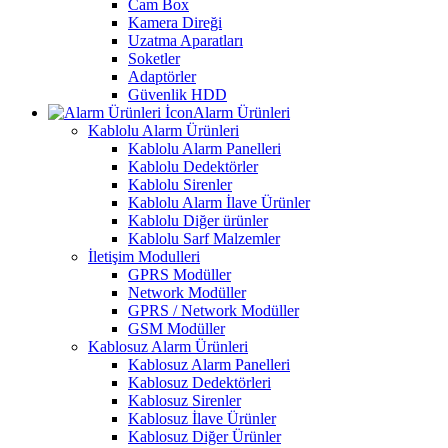
Cam Box
Kamera Direği
Uzatma Aparatları
Soketler
Adaptörler
Güvenlik HDD
Alarm Ürünleri
Kablolu Alarm Ürünleri
Kablolu Alarm Panelleri
Kablolu Dedektörler
Kablolu Sirenler
Kablolu Alarm İlave Ürünler
Kablolu Diğer ürünler
Kablolu Sarf Malzemler
İletişim Modulleri
GPRS Modüller
Network Modüller
GPRS / Network Modüller
GSM Modüller
Kablosuz Alarm Ürünleri
Kablosuz Alarm Panelleri
Kablosuz Dedektörleri
Kablosuz Sirenler
Kablosuz İlave Ürünler
Kablosuz Diğer Ürünler