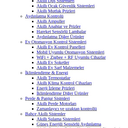
Akıllı Duş Sistemleri
Akıllı Ocak Güvenlik Sistemleri
Akıllı Mutfak Prizleri
Aydınlatma Kontrolü
Akıllı Ampuller
Akıllı Anahtar ve Prizler
Hareket Sensörlü Lambalar
Aydınlatma Diğer Ürünler
Ev Otomasyon Kontrol Sistemleri
Akıllı Ev Kontrol Panelleri
Mobil Uyumlu Otomasyon Sistemleri
WiFi + Zigbee + RF Uyumlu Cihazlar
Akıllı Ev Soketler
Akıllı Ev Sarf Malzemeler
İklimlendirme & Energi
Akıllı Termostatlar
Akıllı Klima Kontrol Cihazları
Enerji İzleme Prizleri
İklimlendirme Diğer Ürünler
Perde & Panjur Sistmleri
Akıllı Perde Motorları
Zamanlayıcı ve uzaktan kontrollü
Bahçe Akıllı Sistemler
Akıllı Sulama Sistemleri
Güneş Enerjili Sensörlü Aydınlatma