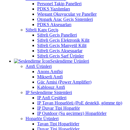
Personel Takip Panelleri
PDKS Yazılımları
Wiegant Okuyucular ve Paneller
Otopark Araç Geçiş Sistemleri
PDKS Akseuarları
Şifreli Kapı Geçiş
Şifreli Geçiş Panelleri
Şifreli Geçiş Elektronik Kilit
Şifreli Geçiş Manyetil Kilit
Şifreli Geçiş Aksesuarlar
Şifreli Geçiş Sarf Ürünler
Seslendirme Ürünleri
Amfi Ürünleri
Anons Amfisi
Mikserli Amfi
Güç Amisi (Power Amplifier)
Kablosuz Amfi
IP Seslendirme Sistemleri
IP Anfi Çeşitleri
IP Tavan Hoparlörü (PoE destekli, gömme tip)
IP Duvar Tipi Hoparlör
IP Outdoor (Su geçirmez) Hoparlörler
Hoparlör Ürünleri
Tavan Tipi Hoparlörler
Duvar Tipi Hoparlörler