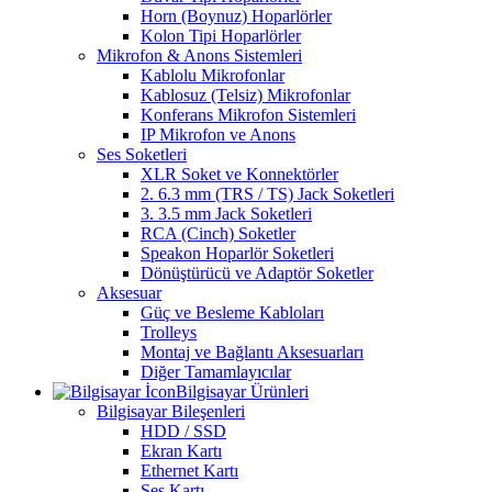
Horn (Boynuz) Hoparlörler
Kolon Tipi Hoparlörler
Mikrofon & Anons Sistemleri
Kablolu Mikrofonlar
Kablosuz (Telsiz) Mikrofonlar
Konferans Mikrofon Sistemleri
IP Mikrofon ve Anons
Ses Soketleri
XLR Soket ve Konnektörler
2. 6.3 mm (TRS / TS) Jack Soketleri
3. 3.5 mm Jack Soketleri
RCA (Cinch) Soketler
Speakon Hoparlör Soketleri
Dönüştürücü ve Adaptör Soketler
Aksesuar
Güç ve Besleme Kabloları
Trolleys
Montaj ve Bağlantı Aksesuarları
Diğer Tamamlayıcılar
Bilgisayar Ürünleri
Bilgisayar Bileşenleri
HDD / SSD
Ekran Kartı
Ethernet Kartı
Ses Kartı