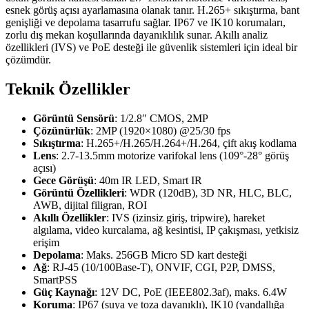
esnek görüş açısı ayarlamasına olanak tanır. H.265+ sıkıştırma, bant
genişliği ve depolama tasarrufu sağlar. IP67 ve IK10 korumaları,
zorlu dış mekan koşullarında dayanıklılık sunar. Akıllı analiz
özellikleri (IVS) ve PoE desteği ile güvenlik sistemleri için ideal bir
çözümdür.
Teknik Özellikler
Görüntü Sensörü
: 1/2.8″ CMOS, 2MP
Çözünürlük
: 2MP (1920×1080) @25/30 fps
Sıkıştırma
: H.265+/H.265/H.264+/H.264, çift akış kodlama
Lens
: 2.7-13.5mm motorize varifokal lens (109°-28° görüş
açısı)
Gece Görüşü
: 40m IR LED, Smart IR
Görüntü Özellikleri
: WDR (120dB), 3D NR, HLC, BLC,
AWB, dijital filigran, ROI
Akıllı Özellikler
: IVS (izinsiz giriş, tripwire), hareket
algılama, video kurcalama, ağ kesintisi, IP çakışması, yetkisiz
erişim
Depolama
: Maks. 256GB Micro SD kart desteği
Ağ
: RJ-45 (10/100Base-T), ONVIF, CGI, P2P, DMSS,
SmartPSS
Güç Kaynağı
: 12V DC, PoE (IEEE802.3af), maks. 6.4W
Koruma
: IP67 (suya ve toza dayanıklı), IK10 (vandallığa