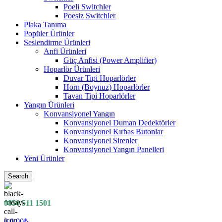
Poeli Switchler
Poesiz Switchler
Plaka Tanıma
Popüler Ürünler
Seslendirme Ürünleri
Anfi Ürünleri
Güç Anfisi (Power Amplifier)
Hoparlör Ürünleri
Duvar Tipi Hoparlörler
Horn (Boynuz) Hoparlörler
Tavan Tipi Hoparlörler
Yangın Ürünleri
Konvansiyonel Yangın
Konvansiyonel Duman Dedektörler
Konvansiyonel Kırbas Butonlar
Konvansiyonel Sirenler
Konvansiyonel Yangın Panelleri
Yeni Ürünler
Search
0850 511 1501
0
0.00
₺