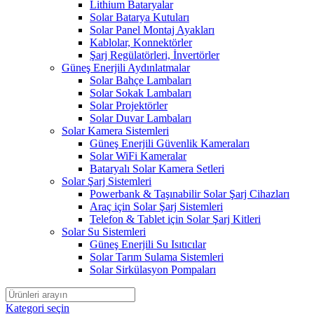
Lithium Bataryalar
Solar Batarya Kutuları
Solar Panel Montaj Ayakları
Kablolar, Konnektörler
Şarj Regülatörleri, İnvertörler
Güneş Enerjili Aydınlatmalar
Solar Bahçe Lambaları
Solar Sokak Lambaları
Solar Projektörler
Solar Duvar Lambaları
Solar Kamera Sistemleri
Güneş Enerjili Güvenlik Kameraları
Solar WiFi Kameralar
Bataryalı Solar Kamera Setleri
Solar Şarj Sistemleri
Powerbank & Taşınabilir Solar Şarj Cihazları
Araç için Solar Şarj Sistemleri
Telefon & Tablet için Solar Şarj Kitleri
Solar Su Sistemleri
Güneş Enerjili Su Isıtıcılar
Solar Tarım Sulama Sistemleri
Solar Sirkülasyon Pompaları
Kategori seçin