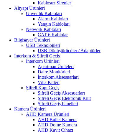
Kablosuz Sirenler
Altyapı Ürünleri
Güvenlik Kabloları
Alarm Kabloları
Yangın Kabloları
Network Kabloları
CAT 6 Kablolar
Bilgisayar Ürünleri
USB Teknolojileri
USB Dönüştürücüler / Adaptörler
İnterkom & Şifreli Geçiş
İnterkom Ürünleri
Apartman Üniteleri
Daire Monitörleri
İnterkom Aksesuarları
Villa Kitleri
Şifreli Kapı Geçiş
Şifreli Geçiş Aksesuarları
Şifreli Geçiş Elektronik Kilit
Şifreli Geçiş Panelleri
Kamera Ürünleri
AHD Kamera Ürünleri
AHD Bullet Kamera
AHD Dome Kamera
AHD Kayıt Cıhazı