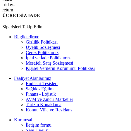
ÜCRETSİZ İADE
Siparişleri Takip Edin
Bilgilendirme
Gizlilik Politikası
Üyelik Sözleşmesi
Çerez Politikamız
İptal ve İade Politikamız
Mesafeli Satış Sözleşmesi
Kişisel Verilerin Korunumu Politikası
Faaliyet Alanlarımız
Endüstri Tesisleri
Sağlık - Eğitim
Finans - Lojistik
AVM ve Zincir Marketler
Turizm Konaklama
Konut, Villa ve Rezidans
Kurumsal
İletişim formu
Yeni Üyelik