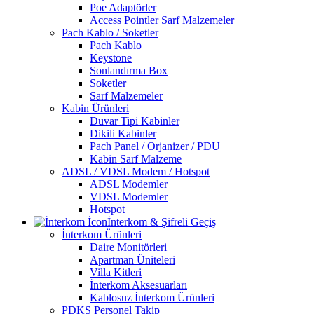
Poe Adaptörler
Access Pointler Sarf Malzemeler
Pach Kablo / Soketler
Pach Kablo
Keystone
Sonlandırma Box
Soketler
Sarf Malzemeler
Kabin Ürünleri
Duvar Tipi Kabinler
Dikili Kabinler
Pach Panel / Orjanizer / PDU
Kabin Sarf Malzeme
ADSL / VDSL Modem / Hotspot
ADSL Modemler
VDSL Modemler
Hotspot
İnterkom & Şifreli Geçiş
İnterkom Ürünleri
Daire Monitörleri
Apartman Üniteleri
Villa Kitleri
İnterkom Aksesuarları
Kablosuz İnterkom Ürünleri
PDKS Personel Takip