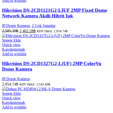
Add to wishlist
Hikvision DS-2CD1121G2-LIUF 2MP Fixed Dome
Network Kamera Akıllı Hibrit Işık
IP Dome Kamera
,
2 Çok Satanlar
Orijinal
Şu
2,585.39
₺
2,462.28
₺
KDV Dâhil:
2,954.74
₺
fiyat:
andaki
fiyat:
2,585.39₺.
Sepete Ekle
2,462.28₺.
Quick view
Karşılaştırmak
Add to wishlist
Hikvision DS-2CD1327G2-L(UF) 2MP ColorVu
Dome Kamera
IP Dome Kamera
2,954.74
₺
KDV Dâhil:
3,545.69
₺
Sepete Ekle
Quick view
Karşılaştırmak
Add to wishlist