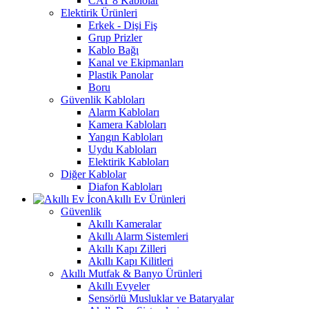
CAT 8 Kablolar
Elektirik Ürünleri
Erkek - Dişi Fiş
Grup Prizler
Kablo Bağı
Kanal ve Ekipmanları
Plastik Panolar
Boru
Güvenlik Kabloları
Alarm Kabloları
Kamera Kabloları
Yangın Kabloları
Uydu Kabloları
Elektirik Kabloları
Diğer Kablolar
Diafon Kabloları
Akıllı Ev Ürünleri
Güvenlik
Akıllı Kameralar
Akıllı Alarm Sistemleri
Akıllı Kapı Zilleri
Akıllı Kapı Kilitleri
Akıllı Mutfak & Banyo Ürünleri
Akıllı Evyeler
Sensörlü Musluklar ve Bataryalar