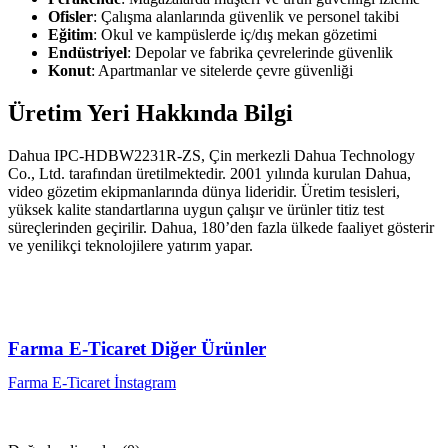
Ofisler
: Çalışma alanlarında güvenlik ve personel takibi
Eğitim
: Okul ve kampüslerde iç/dış mekan gözetimi
Endüstriyel
: Depolar ve fabrika çevrelerinde güvenlik
Konut
: Apartmanlar ve sitelerde çevre güvenliği
Üretim Yeri Hakkında Bilgi
Dahua IPC-HDBW2231R-ZS, Çin merkezli Dahua Technology
Co., Ltd. tarafından üretilmektedir. 2001 yılında kurulan Dahua,
video gözetim ekipmanlarında dünya lideridir. Üretim tesisleri,
yüksek kalite standartlarına uygun çalışır ve ürünler titiz test
süreçlerinden geçirilir. Dahua, 180’den fazla ülkede faaliyet gösterir
ve yenilikçi teknolojilere yatırım yapar.
Farma E-Ticaret Diğer Ürünler
Farma E-Ticaret İnstagram