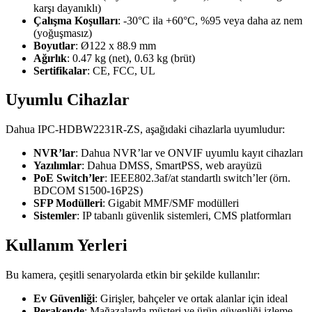
karşı dayanıklı)
Çalışma Koşulları
: -30°C ila +60°C, %95 veya daha az nem
(yoğuşmasız)
Boyutlar
: Ø122 x 88.9 mm
Ağırlık
: 0.47 kg (net), 0.63 kg (brüt)
Sertifikalar
: CE, FCC, UL
Uyumlu Cihazlar
Dahua IPC-HDBW2231R-ZS, aşağıdaki cihazlarla uyumludur:
NVR’lar
: Dahua NVR’lar ve ONVIF uyumlu kayıt cihazları
Yazılımlar
: Dahua DMSS, SmartPSS, web arayüzü
PoE Switch’ler
: IEEE802.3af/at standartlı switch’ler (örn.
BDCOM S1500-16P2S)
SFP Modülleri
: Gigabit MMF/SMF modülleri
Sistemler
: IP tabanlı güvenlik sistemleri, CMS platformları
Kullanım Yerleri
Bu kamera, çeşitli senaryolarda etkin bir şekilde kullanılır:
Ev Güvenliği
: Girişler, bahçeler ve ortak alanlar için ideal
Perakende
: Mağazalarda müşteri ve ürün güvenliği izleme