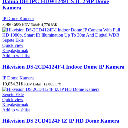
Dahua DH-IPC-HDW1249T-S-IL 2MP Dome
Kamera
IP Dome Kamera
3,980.69
₺
KDV Dâhil:
4,776.83
₺
Sepete Ekle
Quick view
Karşılaştırmak
Add to wishlist
Hikvision DS-2CD4124F-I Indoor Dome IP Kamera
IP Dome Kamera
10,054.31
₺
KDV Dâhil:
12,065.17
₺
Sepete Ekle
Quick view
Karşılaştırmak
Add to wishlist
Hikvision DS 2CD4124F IZ IP HD Dome Kamera