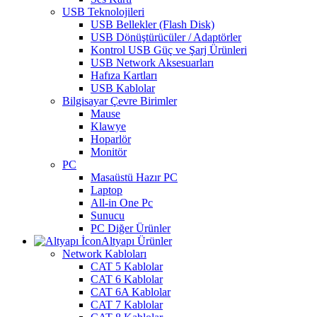
USB Teknolojileri
USB Bellekler (Flash Disk)
USB Dönüştürücüler / Adaptörler
Kontrol USB Güç ve Şarj Ürünleri
USB Network Aksesuarları
Hafıza Kartları
USB Kablolar
Bilgisayar Çevre Birimler
Mause
Klawye
Hoparlör
Monitör
PC
Masaüstü Hazır PC
Laptop
All-in One Pc
Sunucu
PC Diğer Ürünler
Altyapı Ürünler
Network Kabloları
CAT 5 Kablolar
CAT 6 Kablolar
CAT 6A Kablolar
CAT 7 Kablolar