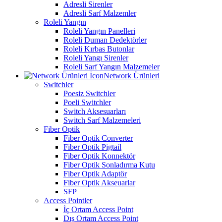
Adresli Sirenler
Adresli Sarf Malzemler
Roleli Yangın
Roleli Yangın Panelleri
Roleli Duman Dedektörler
Roleli Kırbas Butonlar
Roleli Yangı Sirenler
Roleli Sarf Yangın Malzemeler
Network Ürünleri
Switchler
Poesiz Switchler
Poeli Switchler
Switch Aksesuarları
Switch Sarf Malzemeleri
Fiber Optik
Fiber Optik Converter
Fiber Optik Pigtail
Fiber Optik Konnektör
Fiber Optik Sonladırma Kutu
Fiber Optik Adaptör
Fiber Optik Akseuarlar
SFP
Access Pointler
İç Ortam Access Point
Dış Ortam Access Point