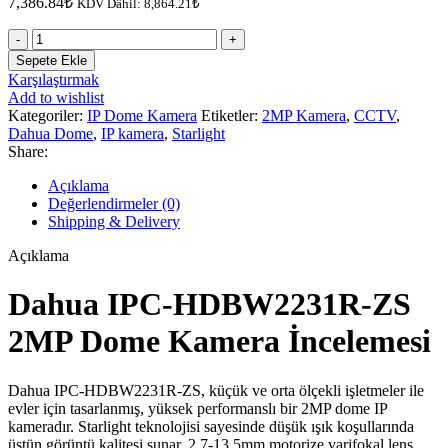
7,386.84
₺
KDV Dâhil:
8,864.21
₺
Dahua
IPC-
Sepete Ekle
HDBW2231R-
Karşılaştırmak
ZS
Add to wishlist
2MP
Kategoriler:
IP Dome Kamera
Etiketler:
2MP Kamera
,
CCTV
,
Dome
Dahua Dome
,
IP kamera
,
Starlight
Kamera
Share:
adet
Açıklama
Değerlendirmeler (0)
Shipping & Delivery
Açıklama
Dahua IPC-HDBW2231R-ZS
2MP Dome Kamera İncelemesi
Dahua IPC-HDBW2231R-ZS, küçük ve orta ölçekli işletmeler ile
evler için tasarlanmış, yüksek performanslı bir 2MP dome IP
kameradır. Starlight teknolojisi sayesinde düşük ışık koşullarında
üstün görüntü kalitesi sunar. 2.7-13.5mm motorize varifokal lens,