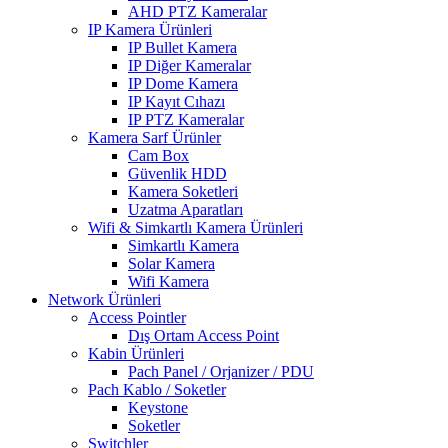
AHD PTZ Kameralar
IP Kamera Ürünleri
IP Bullet Kamera
IP Diğer Kameralar
IP Dome Kamera
IP Kayıt Cıhazı
IP PTZ Kameralar
Kamera Sarf Ürünler
Cam Box
Güvenlik HDD
Kamera Soketleri
Uzatma Aparatları
Wifi & Simkartlı Kamera Ürünleri
Simkartlı Kamera
Solar Kamera
Wifi Kamera
Network Ürünleri
Access Pointler
Dış Ortam Access Point
Kabin Ürünleri
Pach Panel / Orjanizer / PDU
Pach Kablo / Soketler
Keystone
Soketler
Switchler