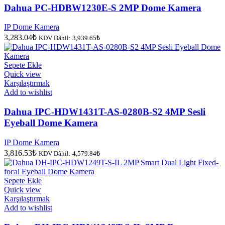
Dahua PC-HDBW1230E-S 2MP Dome Kamera
IP Dome Kamera
3,283.04
₺
KDV Dâhil:
3,939.65
₺
Sepete Ekle
Quick view
Karşılaştırmak
Add to wishlist
Dahua IPC-HDW1431T-AS-0280B-S2 4MP Sesli
Eyeball Dome Kamera
IP Dome Kamera
3,816.53
₺
KDV Dâhil:
4,579.84
₺
Sepete Ekle
Quick view
Karşılaştırmak
Add to wishlist