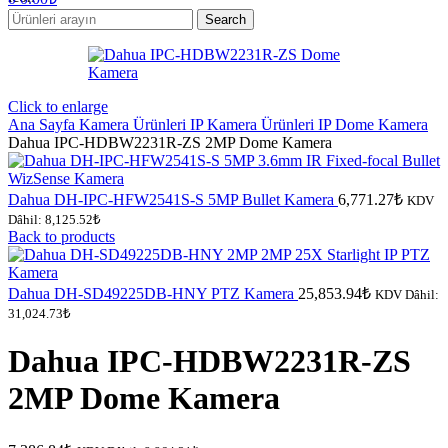
Search
Click to enlarge
Ana Sayfa
Kamera Ürünleri
IP Kamera Ürünleri
IP Dome Kamera
Dahua IPC-HDBW2231R-ZS 2MP Dome Kamera
Dahua DH-IPC-HFW2541S-S 5MP Bullet Kamera
6,771.27
₺
KDV
Dâhil:
8,125.52
₺
Back to products
Dahua DH-SD49225DB-HNY PTZ Kamera
25,853.94
₺
KDV Dâhil:
31,024.73
₺
Dahua IPC-HDBW2231R-ZS
2MP Dome Kamera