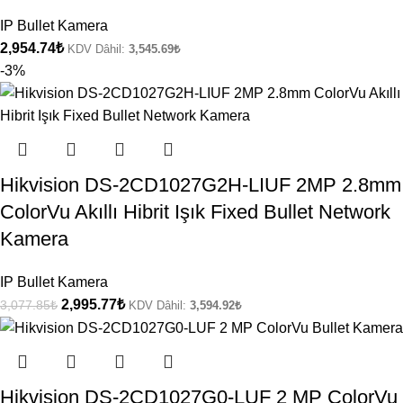
IP Bullet Kamera
2,954.74
₺
KDV Dâhil:
3,545.69
₺
-3%
Hikvision DS-2CD1027G2H-LIUF 2MP 2.8mm
ColorVu Akıllı Hibrit Işık Fixed Bullet Network
Kamera
IP Bullet Kamera
2,995.77
₺
3,077.85
₺
KDV Dâhil:
3,594.92
₺
Hikvision DS-2CD1027G0-LUF 2 MP ColorVu