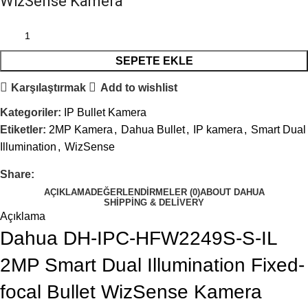
WizSense Kamera
SEPETE EKLE
Karşılaştırmak
Add to wishlist
Kategoriler:
IP Bullet Kamera
Etiketler:
2MP Kamera
,
Dahua Bullet
,
IP kamera
,
Smart Dual
Illumination
,
WizSense
Share:
AÇIKLAMA
DEĞERLENDIRMELER (0)
ABOUT DAHUA
SHIPPING & DELIVERY
Açıklama
Dahua DH-IPC-HFW2249S-S-IL
2MP Smart Dual Illumination Fixed-
focal Bullet WizSense Kamera