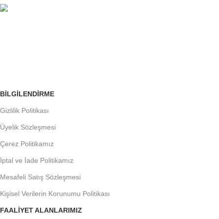
ÜCRETSİZ İADE
Siparişleri Takip Edin
BILGILENDIRME
Gizlilik Politikası
Üyelik Sözleşmesi
Çerez Politikamız
İptal ve İade Politikamız
Mesafeli Satış Sözleşmesi
Kişisel Verilerin Korunumu Politikası
FAALIYET ALANLARIMIZ