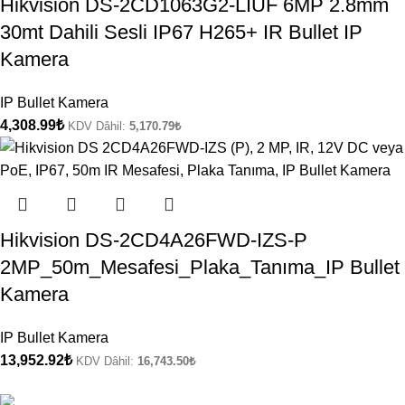
Hikvision DS-2CD1063G2-LIUF 6MP 2.8mm
30mt Dahili Sesli IP67 H265+ IR Bullet IP
Kamera
IP Bullet Kamera
4,308.99
₺
KDV Dâhil:
5,170.79
₺
Hikvision DS-2CD4A26FWD-IZS-P
2MP_50m_Mesafesi_Plaka_Tanıma_IP Bullet
Kamera
IP Bullet Kamera
13,952.92
₺
KDV Dâhil:
16,743.50
₺