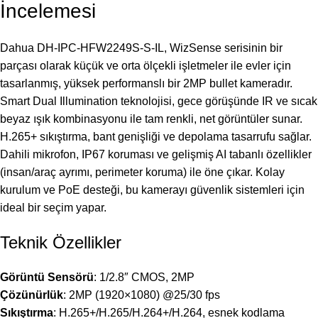
İncelemesi
Dahua DH-IPC-HFW2249S-S-IL, WizSense serisinin bir
parçası olarak küçük ve orta ölçekli işletmeler ile evler için
tasarlanmış, yüksek performanslı bir 2MP bullet kameradır.
Smart Dual Illumination teknolojisi, gece görüşünde IR ve sıcak
beyaz ışık kombinasyonu ile tam renkli, net görüntüler sunar.
H.265+ sıkıştırma, bant genişliği ve depolama tasarrufu sağlar.
Dahili mikrofon, IP67 koruması ve gelişmiş AI tabanlı özellikler
(insan/araç ayrımı, perimeter koruma) ile öne çıkar. Kolay
kurulum ve PoE desteği, bu kamerayı güvenlik sistemleri için
ideal bir seçim yapar.
Teknik Özellikler
Görüntü Sensörü
: 1/2.8″ CMOS, 2MP
Çözünürlük
: 2MP (1920×1080) @25/30 fps
Sıkıştırma
: H.265+/H.265/H.264+/H.264, esnek kodlama