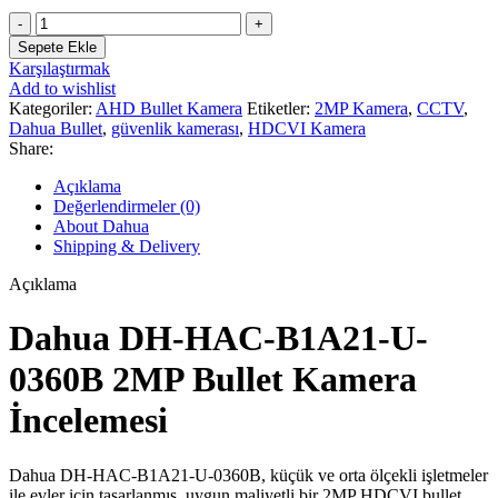
Dahua
DH-
Sepete Ekle
HAC-
Karşılaştırmak
B1A21-
Add to wishlist
U-
Kategoriler:
AHD Bullet Kamera
Etiketler:
2MP Kamera
,
CCTV
,
0360B
Dahua Bullet
,
güvenlik kamerası
,
HDCVI Kamera
Bullet
Share:
Kamera
adet
Açıklama
Değerlendirmeler (0)
About Dahua
Shipping & Delivery
Açıklama
Dahua DH-HAC-B1A21-U-
0360B 2MP Bullet Kamera
İncelemesi
Dahua DH-HAC-B1A21-U-0360B, küçük ve orta ölçekli işletmeler
ile evler için tasarlanmış, uygun maliyetli bir 2MP HDCVI bullet