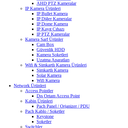
AHD PTZ Kameralar
IP Kamera Ürünleri
IP Bullet Kamera
IP Diğer Kameralar
IP Dome Kamera
IP Kayıt Cıhazı
IP PTZ Kameralar
Kamera Sarf Ürünler
Cam Box
Güvenlik HDD
Kamera Soketleri
Uzatma Aparatları
Wifi & Simkartlı Kamera Ürünleri
Simkartlı Kamera
Solar Kamera
Wifi Kamera
Network Ürünleri
Access Pointler
Dış Ortam Access Point
Kabin Ürünleri
Pach Panel / Orjanizer / PDU
Pach Kablo / Soketler
Keystone
Soketler
Switchler