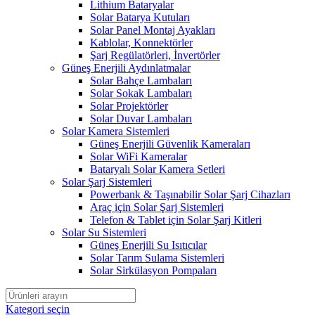
Lithium Bataryalar
Solar Batarya Kutuları
Solar Panel Montaj Ayakları
Kablolar, Konnektörler
Şarj Regülatörleri, İnvertörler
Güneş Enerjili Aydınlatmalar
Solar Bahçe Lambaları
Solar Sokak Lambaları
Solar Projektörler
Solar Duvar Lambaları
Solar Kamera Sistemleri
Güneş Enerjili Güvenlik Kameraları
Solar WiFi Kameralar
Bataryalı Solar Kamera Setleri
Solar Şarj Sistemleri
Powerbank & Taşınabilir Solar Şarj Cihazları
Araç için Solar Şarj Sistemleri
Telefon & Tablet için Solar Şarj Kitleri
Solar Su Sistemleri
Güneş Enerjili Su Isıtıcılar
Solar Tarım Sulama Sistemleri
Solar Sirkülasyon Pompaları
Kategori seçin