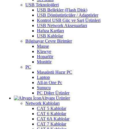
USB Teknolojileri
USB Bellekler (Flash Disk)
USB Dönüştürücüler / Adaptörler
Kontrol USB Güç ve Şarj Ürünleri
USB Network Aksesuarları
Hafıza Kartları
USB Kablolar
Bilgisayar Çevre Birimler
Mause
Klawye
Hoparlör
Monitör
PC
Masaüstü Hazır PC
Laptop
All-in One Pc
Sunucu
PC Diğer Ürünler
Altyapı Ürünler
Network Kabloları
CAT 5 Kablolar
CAT 6 Kablolar
CAT 6A Kablolar
CAT 7 Kablolar