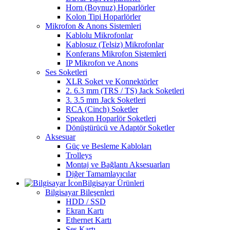
Horn (Boynuz) Hoparlörler
Kolon Tipi Hoparlörler
Mikrofon & Anons Sistemleri
Kablolu Mikrofonlar
Kablosuz (Telsiz) Mikrofonlar
Konferans Mikrofon Sistemleri
IP Mikrofon ve Anons
Ses Soketleri
XLR Soket ve Konnektörler
2. 6.3 mm (TRS / TS) Jack Soketleri
3. 3.5 mm Jack Soketleri
RCA (Cinch) Soketler
Speakon Hoparlör Soketleri
Dönüştürücü ve Adaptör Soketler
Aksesuar
Güç ve Besleme Kabloları
Trolleys
Montaj ve Bağlantı Aksesuarları
Diğer Tamamlayıcılar
Bilgisayar Ürünleri
Bilgisayar Bileşenleri
HDD / SSD
Ekran Kartı
Ethernet Kartı
Ses Kartı