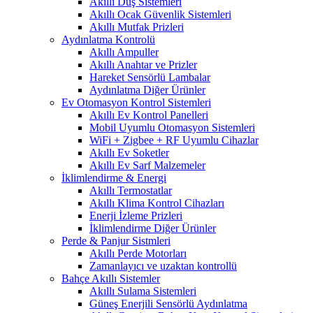
Akıllı Duş Sistemleri
Akıllı Ocak Güvenlik Sistemleri
Akıllı Mutfak Prizleri
Aydınlatma Kontrolü
Akıllı Ampuller
Akıllı Anahtar ve Prizler
Hareket Sensörlü Lambalar
Aydınlatma Diğer Ürünler
Ev Otomasyon Kontrol Sistemleri
Akıllı Ev Kontrol Panelleri
Mobil Uyumlu Otomasyon Sistemleri
WiFi + Zigbee + RF Uyumlu Cihazlar
Akıllı Ev Soketler
Akıllı Ev Sarf Malzemeler
İklimlendirme & Energi
Akıllı Termostatlar
Akıllı Klima Kontrol Cihazları
Enerji İzleme Prizleri
İklimlendirme Diğer Ürünler
Perde & Panjur Sistmleri
Akıllı Perde Motorları
Zamanlayıcı ve uzaktan kontrollü
Bahçe Akıllı Sistemler
Akıllı Sulama Sistemleri
Güneş Enerjili Sensörlü Aydınlatma