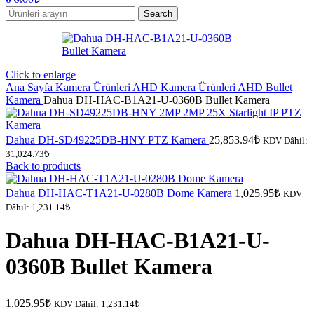
Search
Click to enlarge
Ana Sayfa
Kamera Ürünleri
AHD Kamera Ürünleri
AHD Bullet
Kamera
Dahua DH-HAC-B1A21-U-0360B Bullet Kamera
Dahua DH-SD49225DB-HNY PTZ Kamera
25,853.94
₺
KDV Dâhil:
31,024.73
₺
Back to products
Dahua DH-HAC-T1A21-U-0280B Dome Kamera
1,025.95
₺
KDV
Dâhil:
1,231.14
₺
Dahua DH-HAC-B1A21-U-
0360B Bullet Kamera
1,025.95
₺
KDV Dâhil:
1,231.14
₺