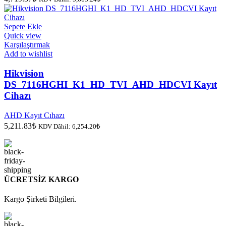
Sepete Ekle
Quick view
Karşılaştırmak
Add to wishlist
Hikvision
DS_7116HGHI_K1_HD_TVI_AHD_HDCVI Kayıt
Cihazı
AHD Kayıt Cıhazı
5,211.83
₺
KDV Dâhil:
6,254.20
₺
ÜCRETSİZ KARGO
Kargo Şirketi Bilgileri.