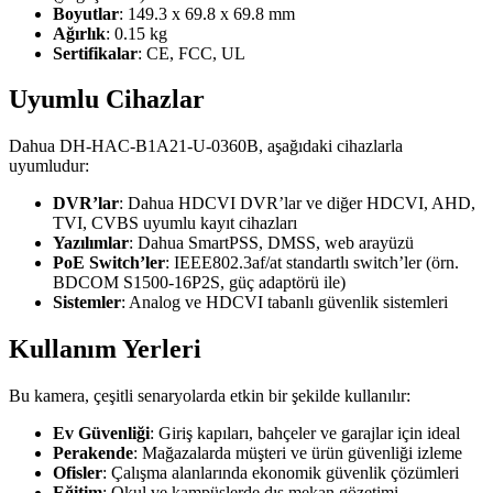
Boyutlar
: 149.3 x 69.8 x 69.8 mm
Ağırlık
: 0.15 kg
Sertifikalar
: CE, FCC, UL
Uyumlu Cihazlar
Dahua DH-HAC-B1A21-U-0360B, aşağıdaki cihazlarla
uyumludur:
DVR’lar
: Dahua HDCVI DVR’lar ve diğer HDCVI, AHD,
TVI, CVBS uyumlu kayıt cihazları
Yazılımlar
: Dahua SmartPSS, DMSS, web arayüzü
PoE Switch’ler
: IEEE802.3af/at standartlı switch’ler (örn.
BDCOM S1500-16P2S, güç adaptörü ile)
Sistemler
: Analog ve HDCVI tabanlı güvenlik sistemleri
Kullanım Yerleri
Bu kamera, çeşitli senaryolarda etkin bir şekilde kullanılır:
Ev Güvenliği
: Giriş kapıları, bahçeler ve garajlar için ideal
Perakende
: Mağazalarda müşteri ve ürün güvenliği izleme
Ofisler
: Çalışma alanlarında ekonomik güvenlik çözümleri
Eğitim
: Okul ve kampüslerde dış mekan gözetimi