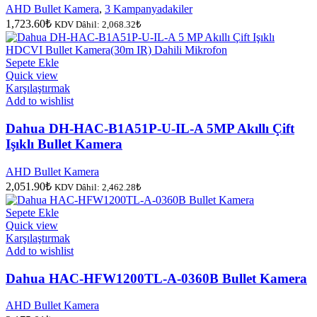
AHD Bullet Kamera
,
3 Kampanyadakiler
1,723.60
₺
KDV Dâhil:
2,068.32
₺
Sepete Ekle
Quick view
Karşılaştırmak
Add to wishlist
Dahua DH-HAC-B1A51P-U-IL-A 5MP Akıllı Çift
Işıklı Bullet Kamera
AHD Bullet Kamera
2,051.90
₺
KDV Dâhil:
2,462.28
₺
Sepete Ekle
Quick view
Karşılaştırmak
Add to wishlist
Dahua HAC-HFW1200TL-A-0360B Bullet Kamera
AHD Bullet Kamera