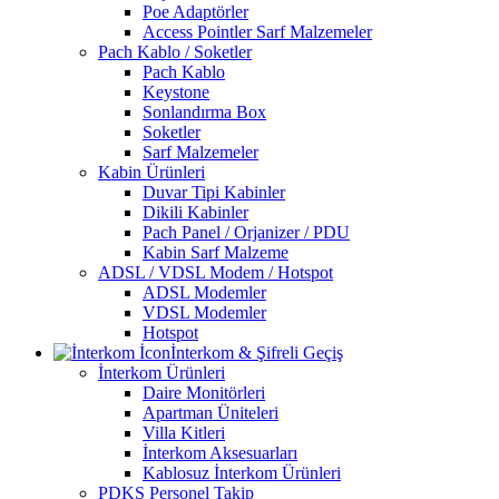
Poe Adaptörler
Access Pointler Sarf Malzemeler
Pach Kablo / Soketler
Pach Kablo
Keystone
Sonlandırma Box
Soketler
Sarf Malzemeler
Kabin Ürünleri
Duvar Tipi Kabinler
Dikili Kabinler
Pach Panel / Orjanizer / PDU
Kabin Sarf Malzeme
ADSL / VDSL Modem / Hotspot
ADSL Modemler
VDSL Modemler
Hotspot
İnterkom & Şifreli Geçiş
İnterkom Ürünleri
Daire Monitörleri
Apartman Üniteleri
Villa Kitleri
İnterkom Aksesuarları
Kablosuz İnterkom Ürünleri
PDKS Personel Takip