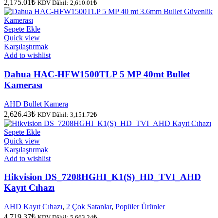
2,175.01
₺
KDV Dâhil:
2,610.01
₺
Sepete Ekle
Quick view
Karşılaştırmak
Add to wishlist
Dahua HAC-HFW1500TLP 5 MP 40mt Bullet
Kamerası
AHD Bullet Kamera
2,626.43
₺
KDV Dâhil:
3,151.72
₺
Sepete Ekle
Quick view
Karşılaştırmak
Add to wishlist
Hikvision DS_7208HGHI_K1(S)_HD_TVI_AHD
Kayıt Cıhazı
AHD Kayıt Cıhazı
,
2 Çok Satanlar
,
Popüler Ürünler
4,719.37
₺
KDV Dâhil:
5,663.24
₺