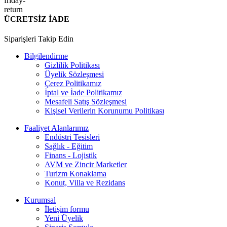
ÜCRETSİZ İADE
Siparişleri Takip Edin
Bilgilendirme
Gizlilik Politikası
Üyelik Sözleşmesi
Çerez Politikamız
İptal ve İade Politikamız
Mesafeli Satış Sözleşmesi
Kişisel Verilerin Korunumu Politikası
Faaliyet Alanlarımız
Endüstri Tesisleri
Sağlık - Eğitim
Finans - Lojistik
AVM ve Zincir Marketler
Turizm Konaklama
Konut, Villa ve Rezidans
Kurumsal
İletişim formu
Yeni Üyelik