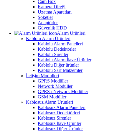
Cam Box
Kamera Direği
Uzatma Aparatları
Soketler
Adaptörler
Güvenlik HDD
Alarm Ürünleri
Kablolu Alarm Ürünleri
Kablolu Alarm Panelleri
Kablolu Dedektörler
Kablolu Sirenler
Kablolu Alarm İlave Ürünler
Kablolu Diğer ürünler
Kablolu Sarf Malzemler
İletişim Modulleri
GPRS Modüller
Network Modüller
GPRS / Network Modüller
GSM Modüller
Kablosuz Alarm Ürünleri
Kablosuz Alarm Panelleri
Kablosuz Dedektörleri
Kablosuz Sirenler
Kablosuz İlave Ürünler
Kablosuz Diğer Ürünler