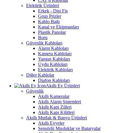
CAT 8 Kablolar
Elektirik Ürünleri
Erkek - Dişi Fiş
Grup Prizler
Kablo Bağı
Kanal ve Ekipmanları
Plastik Panolar
Boru
Güvenlik Kabloları
Alarm Kabloları
Kamera Kabloları
Yangın Kabloları
Uydu Kabloları
Elektirik Kabloları
Diğer Kablolar
Diafon Kabloları
Akıllı Ev Ürünleri
Güvenlik
Akıllı Kameralar
Akıllı Alarm Sistemleri
Akıllı Kapı Zilleri
Akıllı Kapı Kilitleri
Akıllı Mutfak & Banyo Ürünleri
Akıllı Evyeler
Sensörlü Musluklar ve Bataryalar