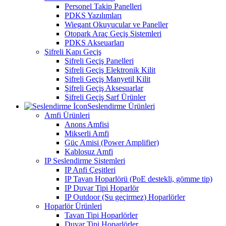
Personel Takip Panelleri
PDKS Yazılımları
Wiegant Okuyucular ve Paneller
Otopark Araç Geçiş Sistemleri
PDKS Akseuarları
Şifreli Kapı Geçiş
Şifreli Geçiş Panelleri
Şifreli Geçiş Elektronik Kilit
Şifreli Geçiş Manyetil Kilit
Şifreli Geçiş Aksesuarlar
Şifreli Geçiş Sarf Ürünler
Seslendirme Ürünleri
Amfi Ürünleri
Anons Amfisi
Mikserli Amfi
Güç Amisi (Power Amplifier)
Kablosuz Amfi
IP Seslendirme Sistemleri
IP Anfi Çeşitleri
IP Tavan Hoparlörü (PoE destekli, gömme tip)
IP Duvar Tipi Hoparlör
IP Outdoor (Su geçirmez) Hoparlörler
Hoparlör Ürünleri
Tavan Tipi Hoparlörler
Duvar Tipi Hoparlörler