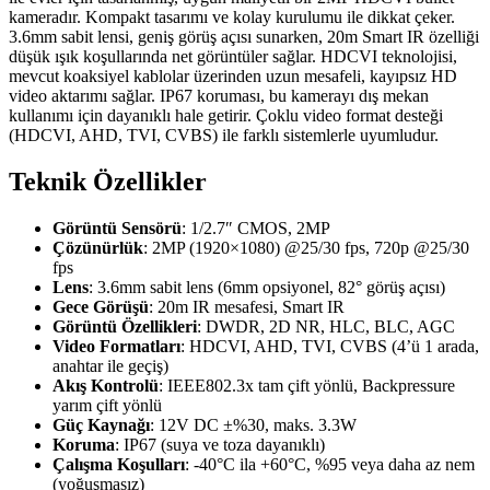
kameradır. Kompakt tasarımı ve kolay kurulumu ile dikkat çeker.
3.6mm sabit lensi, geniş görüş açısı sunarken, 20m Smart IR özelliği
düşük ışık koşullarında net görüntüler sağlar. HDCVI teknolojisi,
mevcut koaksiyel kablolar üzerinden uzun mesafeli, kayıpsız HD
video aktarımı sağlar. IP67 koruması, bu kamerayı dış mekan
kullanımı için dayanıklı hale getirir. Çoklu video format desteği
(HDCVI, AHD, TVI, CVBS) ile farklı sistemlerle uyumludur.
Teknik Özellikler
Görüntü Sensörü
: 1/2.7″ CMOS, 2MP
Çözünürlük
: 2MP (1920×1080) @25/30 fps, 720p @25/30
fps
Lens
: 3.6mm sabit lens (6mm opsiyonel, 82° görüş açısı)
Gece Görüşü
: 20m IR mesafesi, Smart IR
Görüntü Özellikleri
: DWDR, 2D NR, HLC, BLC, AGC
Video Formatları
: HDCVI, AHD, TVI, CVBS (4’ü 1 arada,
anahtar ile geçiş)
Akış Kontrolü
: IEEE802.3x tam çift yönlü, Backpressure
yarım çift yönlü
Güç Kaynağı
: 12V DC ±%30, maks. 3.3W
Koruma
: IP67 (suya ve toza dayanıklı)
Çalışma Koşulları
: -40°C ila +60°C, %95 veya daha az nem
(yoğuşmasız)