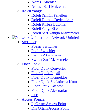
Adresli Sirenler
Adresli Sarf Malzemler
Roleli Yangın
Roleli Yangın Panelleri
Roleli Duman Dedektörler
Roleli Kırbas Butonlar
Roleli Yangı Sirenler
Roleli Sarf Yangın Malzemeler
Network Ürünleri
Switchler
Poesiz Switchler
Poeli Switchler
Switch Aksesuarları
Switch Sarf Malzemeleri
Fiber Optik
Fiber Optik Converter
Fiber Optik Pigtail
Fiber Optik Konnektör
Fiber Optik Sonladırma Kutu
Fiber Optik Adaptör
Fiber Optik Akseuarlar
SFP
Access Pointler
İç Ortam Access Point
Dış Ortam Access Point