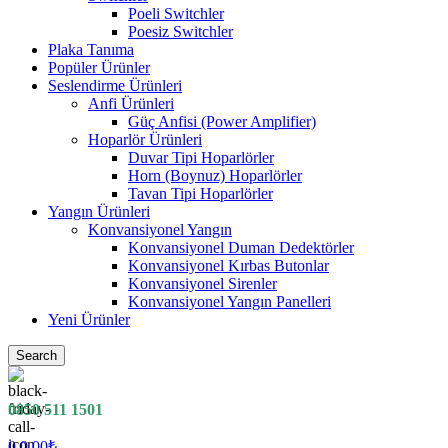
Poeli Switchler
Poesiz Switchler
Plaka Tanıma
Popüler Ürünler
Seslendirme Ürünleri
Anfi Ürünleri
Güç Anfisi (Power Amplifier)
Hoparlör Ürünleri
Duvar Tipi Hoparlörler
Horn (Boynuz) Hoparlörler
Tavan Tipi Hoparlörler
Yangın Ürünleri
Konvansiyonel Yangın
Konvansiyonel Duman Dedektörler
Konvansiyonel Kırbas Butonlar
Konvansiyonel Sirenler
Konvansiyonel Yangın Panelleri
Yeni Ürünler
Search
0850 511 1501
0
0.00
₺