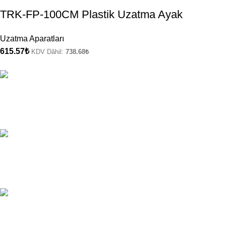
TRK-FP-100CM Plastik Uzatma Ayak
Uzatma Aparatları
615.57
₺
KDV Dâhil:
738.68
₺
ÜCRETSİZ KARGO
Kargo Şirketi Bilgileri.
ONLINE ÖDEME
Ödeme Yöntemleri.
7/24 DESTEK