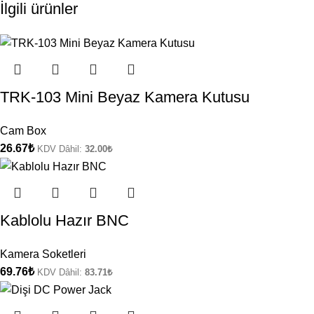
İlgili ürünler
TRK-103 Mini Beyaz Kamera Kutusu
Cam Box
26.67
₺
KDV Dâhil:
32.00
₺
Kablolu Hazır BNC
Kamera Soketleri
69.76
₺
KDV Dâhil:
83.71
₺