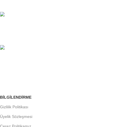
Sınırsız Yardım Masası.
%100 GÜVENLİ
Avantajlarımızı İnceleyin.
ÜCRETSİZ İADE
Siparişleri Takip Edin
BILGILENDIRME
Gizlilik Politikası
Üyelik Sözleşmesi
Çerez Politikamız