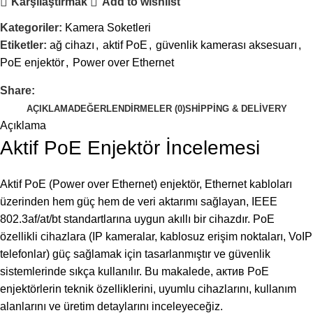
Karşılaştırmak
Add to wishlist
Kategoriler:
Kamera Soketleri
Etiketler:
ağ cihazı
,
aktif PoE
,
güvenlik kamerası aksesuarı
,
PoE enjektör
,
Power over Ethernet
Share:
AÇIKLAMA
DEĞERLENDIRMELER (0)
SHIPPING & DELIVERY
Açıklama
Aktif PoE Enjektör İncelemesi
Aktif PoE (Power over Ethernet) enjektör, Ethernet kabloları
üzerinden hem güç hem de veri aktarımı sağlayan, IEEE
802.3af/at/bt standartlarına uygun akıllı bir cihazdır. PoE
özellikli cihazlara (IP kameralar, kablosuz erişim noktaları, VoIP
telefonlar) güç sağlamak için tasarlanmıştır ve güvenlik
sistemlerinde sıkça kullanılır. Bu makalede, актив PoE
enjektörlerin teknik özelliklerini, uyumlu cihazlarını, kullanım
alanlarını ve üretim detaylarını inceleyeceğiz.