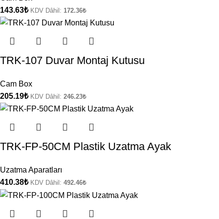
143.63
₺
KDV Dâhil:
172.36
₺
TRK-107 Duvar Montaj Kutusu
Cam Box
205.19
₺
KDV Dâhil:
246.23
₺
TRK-FP-50CM Plastik Uzatma Ayak
Uzatma Aparatları
410.38
₺
KDV Dâhil:
492.46
₺