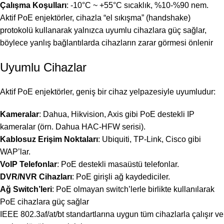
Çalışma Koşulları
: -10°C ~ +55°C sıcaklık, %10-%90 nem.
Aktif PoE enjektörler, cihazla “el sıkışma” (handshake)
protokolü kullanarak yalnızca uyumlu cihazlara güç sağlar,
böylece yanlış bağlantılarda cihazların zarar görmesi önlenir
Uyumlu Cihazlar
Aktif PoE enjektörler, geniş bir cihaz yelpazesiyle uyumludur:
Kameralar
: Dahua, Hikvision, Axis gibi PoE destekli IP
kameralar (örn. Dahua HAC-HFW serisi).
Kablosuz Erişim Noktaları
: Ubiquiti, TP-Link, Cisco gibi
WAP’lar.
VoIP Telefonlar
: PoE destekli masaüstü telefonlar.
DVR/NVR Cihazları
: PoE girişli ağ kaydediciler.
Ağ Switch’leri
: PoE olmayan switch’lerle birlikte kullanılarak
PoE cihazlara güç sağlar
IEEE 802.3af/at/bt standartlarına uygun tüm cihazlarla çalışır ve