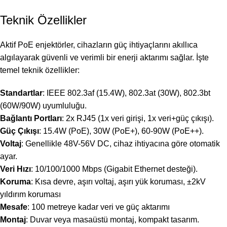
Teknik Özellikler
Aktif PoE enjektörler, cihazların güç ihtiyaçlarını akıllıca
algılayarak güvenli ve verimli bir enerji aktarımı sağlar. İşte
temel teknik özellikler:
Standartlar
: IEEE 802.3af (15.4W), 802.3at (30W), 802.3bt
(60W/90W) uyumluluğu.
Bağlantı Portları
: 2x RJ45 (1x veri girişi, 1x veri+güç çıkışı).
Güç Çıkışı
: 15.4W (PoE), 30W (PoE+), 60-90W (PoE++).
Voltaj
: Genellikle 48V-56V DC, cihaz ihtiyacına göre otomatik
ayar.
Veri Hızı
: 10/100/1000 Mbps (Gigabit Ethernet desteği).
Koruma
: Kısa devre, aşırı voltaj, aşırı yük koruması, ±2kV
yıldırım koruması
Mesafe
: 100 metreye kadar veri ve güç aktarımı
Montaj
: Duvar veya masaüstü montaj, kompakt tasarım.