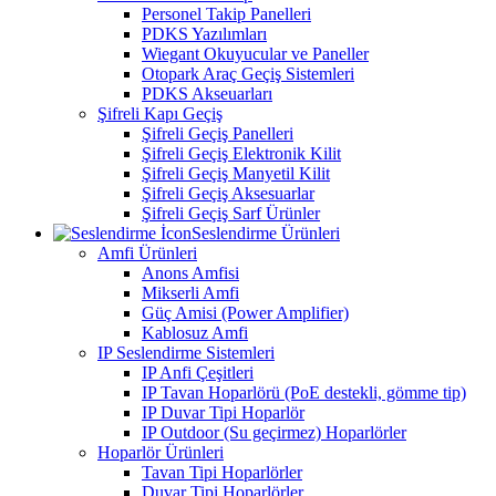
Personel Takip Panelleri
PDKS Yazılımları
Wiegant Okuyucular ve Paneller
Otopark Araç Geçiş Sistemleri
PDKS Akseuarları
Şifreli Kapı Geçiş
Şifreli Geçiş Panelleri
Şifreli Geçiş Elektronik Kilit
Şifreli Geçiş Manyetil Kilit
Şifreli Geçiş Aksesuarlar
Şifreli Geçiş Sarf Ürünler
Seslendirme Ürünleri
Amfi Ürünleri
Anons Amfisi
Mikserli Amfi
Güç Amisi (Power Amplifier)
Kablosuz Amfi
IP Seslendirme Sistemleri
IP Anfi Çeşitleri
IP Tavan Hoparlörü (PoE destekli, gömme tip)
IP Duvar Tipi Hoparlör
IP Outdoor (Su geçirmez) Hoparlörler
Hoparlör Ürünleri
Tavan Tipi Hoparlörler
Duvar Tipi Hoparlörler