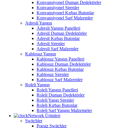
Konvansiyonel Duman Dedektörler
Konvansiyonel Sirenler
Konvansiyonel Kırbas Butonlar
Konvansiyonel Sarf Malzemler
Adresli Yangın
Adresli Yangın Panelleri
Adresli Duman Dedektörler
Adresli Kırbas Butonlar
Adresli Sirenler
Adresli Sarf Malzemler
Kablosuz Yangın
Kablosuz Yangın Panelleri
Kablosuz Duman Dedektörler
Kablosuz Kırbas Butonlar
Kablosuz Sirenler
Kablosuz Sarf Malzemler
Roleli Yangın
Roleli Yangın Panelleri
Roleli Duman Dedektörler
Roleli Yangı Sirenler
Roleli Kırbas Butonlar
Roleli Sarf Yangın Malzemeler
Network Ürünleri
Switchler
Poesiz Switchler