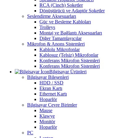
RCA (Cinch) Soketler
Dönüştürücü ve Adaptör Soketler
Seslendirme Aksesuarları
Güç ve Besleme Kabloları
Trolleys
Montaj ve Bağlantı Aksesuarları
Diğer Tamamlayıcılar
Mikrofon & Anons Sistemleri
Kablolu Mikrofonlar
Kablosuz (Telsiz) Mikrofonlar
Konferans Mikrofon Sistemleri
Konferans Mikrofon Sistemleri
Bilgisayar Ürünleri
Bilgisayar Bileşenleri
HDD / SSD
Ekran Kartı
Ethernet Kartı
Hoparlör
Bilgisayar Çevre Birimler
Mause
Klawye
Monitör
Hoparlör
PC