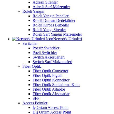
Adresli Sirenler
Adresli Sarf Malzemler
Roleli Yangın
Roleli Yangın Panelleri
Roleli Duman Dedektörler
Roleli Kırbas Butonlar
Roleli Yangı Sirenler
Roleli Sarf Yangın Malzemeler
Network Ürünleri
Switchler
Poesiz Switchler
Poeli Switchler
Switch Aksesuarları
Switch Sarf Malzemeleri
Fiber Optik
Fiber Optik Converter
Fiber Optik Pigtail
Fiber Optik Konnektör
Fiber Optik Sonladırma Kutu
Fiber Optik Adaptör
Fiber Optik Akseuarlar
SFP
Access Pointler
İç Ortam Access Point
Dış Ortam Access Point