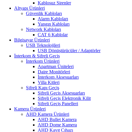
Kablosuz Sirenler
Altyapı Ürünleri
Güvenlik Kabloları
Alarm Kabloları
Yangın Kabloları
Network Kabloları
CAT 6 Kablolar
Bilgisayar Ürünleri
USB Teknolojileri
USB Dönüştürücüler / Adaptörler
İnterkom & Şifreli Geçiş
İnterkom Ürünleri
Apartman Üniteleri
Daire Monitörleri
İnterkom Aksesuarları
Villa Kitleri
Şifreli Kapı Geçiş
Şifreli Geçiş Aksesuarları
Şifreli Geçiş Elektronik Kilit
Şifreli Geçiş Panelleri
Kamera Ürünleri
AHD Kamera Ürünleri
AHD Bullet Kamera
AHD Dome Kamera
AHD Kayıt Cıhazı