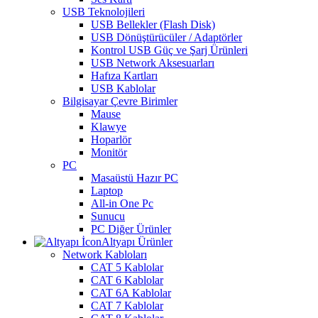
USB Teknolojileri
USB Bellekler (Flash Disk)
USB Dönüştürücüler / Adaptörler
Kontrol USB Güç ve Şarj Ürünleri
USB Network Aksesuarları
Hafıza Kartları
USB Kablolar
Bilgisayar Çevre Birimler
Mause
Klawye
Hoparlör
Monitör
PC
Masaüstü Hazır PC
Laptop
All-in One Pc
Sunucu
PC Diğer Ürünler
Altyapı Ürünler
Network Kabloları
CAT 5 Kablolar
CAT 6 Kablolar
CAT 6A Kablolar
CAT 7 Kablolar