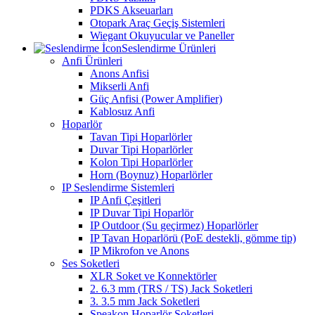
PDKS Akseuarları
Otopark Araç Geçiş Sistemleri
Wiegant Okuyucular ve Paneller
Seslendirme Ürünleri
Anfi Ürünleri
Anons Anfisi
Mikserli Anfi
Güç Anfisi (Power Amplifier)
Kablosuz Anfi
Hoparlör
Tavan Tipi Hoparlörler
Duvar Tipi Hoparlörler
Kolon Tipi Hoparlörler
Horn (Boynuz) Hoparlörler
IP Seslendirme Sistemleri
IP Anfi Çeşitleri
IP Duvar Tipi Hoparlör
IP Outdoor (Su geçirmez) Hoparlörler
IP Tavan Hoparlörü (PoE destekli, gömme tip)
IP Mikrofon ve Anons
Ses Soketleri
XLR Soket ve Konnektörler
2. 6.3 mm (TRS / TS) Jack Soketleri
3. 3.5 mm Jack Soketleri
Speakon Hoparlör Soketleri