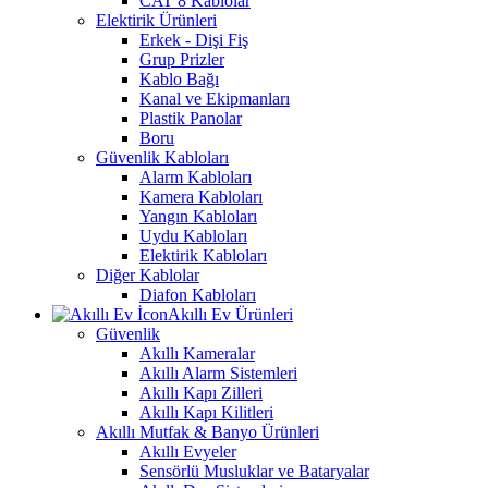
CAT 8 Kablolar
Elektirik Ürünleri
Erkek - Dişi Fiş
Grup Prizler
Kablo Bağı
Kanal ve Ekipmanları
Plastik Panolar
Boru
Güvenlik Kabloları
Alarm Kabloları
Kamera Kabloları
Yangın Kabloları
Uydu Kabloları
Elektirik Kabloları
Diğer Kablolar
Diafon Kabloları
Akıllı Ev Ürünleri
Güvenlik
Akıllı Kameralar
Akıllı Alarm Sistemleri
Akıllı Kapı Zilleri
Akıllı Kapı Kilitleri
Akıllı Mutfak & Banyo Ürünleri
Akıllı Evyeler
Sensörlü Musluklar ve Bataryalar