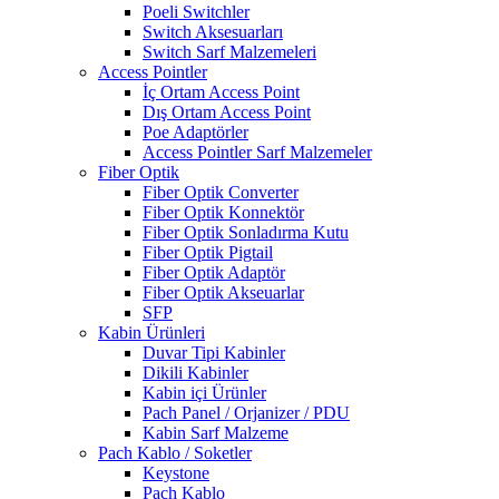
Poeli Switchler
Switch Aksesuarları
Switch Sarf Malzemeleri
Access Pointler
İç Ortam Access Point
Dış Ortam Access Point
Poe Adaptörler
Access Pointler Sarf Malzemeler
Fiber Optik
Fiber Optik Converter
Fiber Optik Konnektör
Fiber Optik Sonladırma Kutu
Fiber Optik Pigtail
Fiber Optik Adaptör
Fiber Optik Akseuarlar
SFP
Kabin Ürünleri
Duvar Tipi Kabinler
Dikili Kabinler
Kabin içi Ürünler
Pach Panel / Orjanizer / PDU
Kabin Sarf Malzeme
Pach Kablo / Soketler
Keystone
Pach Kablo