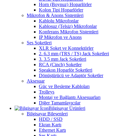
Horn (Boynuz) Hoparlörler
Kolon Tipi Hoparlörler
Mikrofon & Anons Sistemleri
Kablolu Mikrofonlar
Kablosuz (Telsiz) Mikrofonlar
Konferans Mikrofon Sistemleri
IP Mikrofon ve Anons
Ses Soketleri
XLR Soket ve Konnektörler
2. 6.3 mm (TRS / TS) Jack Soketleri
3. 3.5 mm Jack Soketleri
RCA (Cinch) Soketler
Speakon Hoparlör Soketleri
Dönüştürücü ve Adaptör Soketler
Aksesuar
Güç ve Besleme Kabloları
Trolleys
Montaj ve Bağlantı Aksesuarları
Diğer Tamamlayıcılar
Bilgisayar Ürünleri
Bilgisayar Bileşenleri
HDD / SSD
Ekran Kartı
Ethernet Kartı
Ses Kartı