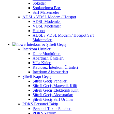
Soketler
Sonlandırma Box
Sarf Malzemeler
ADSL / VDSL Modem / Hotspot
ADSL Modemler
VDSL Modemler
Hotspot
ADSL / VDSL Modem / Hotspot Sarf
Malzemeleri
İnterkom & Şifreli Geçiş
İnterkom Ürünleri
Daire Monitörleri
Apartman Üniteleri
Villa Kitleri
Kablosuz İnterkom Ürünleri
İnterkom Aksesuarları
Şifreli Kapı Geçiş
Şifreli Geçiş Panelleri
Şifreli Geçiş Manyetik Kilit
Şifreli Geçiş Elektronik Kilit
Şifreli Geçiş Aksesuarları
Şifreli Geçiş Sarf Ürünler
PDKS Personel Takip
Personel Takip Panelleri
PDKS Yazılım