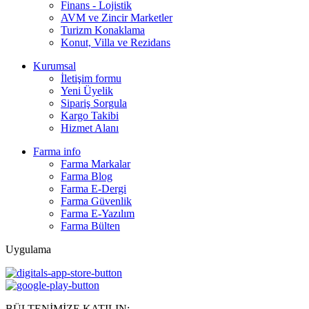
Finans - Lojistik
AVM ve Zincir Marketler
Turizm Konaklama
Konut, Villa ve Rezidans
Kurumsal
İletişim formu
Yeni Üyelik
Sipariş Sorgula
Kargo Takibi
Hizmet Alanı
Farma info
Farma Markalar
Farma Blog
Farma E-Dergi
Farma Güvenlik
Farma E-Yazılım
Farma Bülten
Uygulama
BÜLTENİMİZE KATILIN: