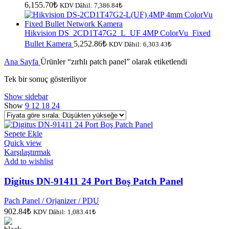
6,155.70
₺
KDV Dâhil:
7,386.84
₺
Hikvision DS_2CD1T47G2_L_UF 4MP ColorVu_Fixed
Bullet Kamera
5,252.86
₺
KDV Dâhil:
6,303.43
₺
Ana Sayfa
Ürünler “zırhlı patch panel” olarak etiketlendi
Tek bir sonuç gösteriliyor
Show sidebar
Show
9
12
18
24
Sepete Ekle
Quick view
Karşılaştırmak
Add to wishlist
Digitus DN-91411 24 Port Boş Patch Panel
Pach Panel / Orjanizer / PDU
902.84
₺
KDV Dâhil:
1,083.41
₺