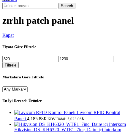
Search
zırhlı patch panel
Kapat
Fiyata Göre Filtrele
En
En
düşük
yüksek
Filtrele
fiyat
fiyat
Markalara Göre Filtrele
En İyi Dereceli Ürünler
Livicom RFID Kontrol
Paneli
4,185.88
₺
KDV Dâhil:
5,023.06
₺
Hikvision DS_KH6320_WTE1_7inç_Daire içi İnterkom