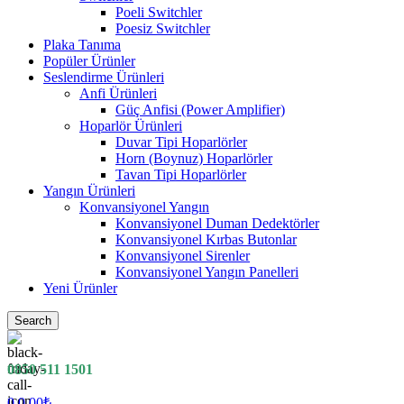
Poeli Switchler
Poesiz Switchler
Plaka Tanıma
Popüler Ürünler
Seslendirme Ürünleri
Anfi Ürünleri
Güç Anfisi (Power Amplifier)
Hoparlör Ürünleri
Duvar Tipi Hoparlörler
Horn (Boynuz) Hoparlörler
Tavan Tipi Hoparlörler
Yangın Ürünleri
Konvansiyonel Yangın
Konvansiyonel Duman Dedektörler
Konvansiyonel Kırbas Butonlar
Konvansiyonel Sirenler
Konvansiyonel Yangın Panelleri
Yeni Ürünler
Search
0850 511 1501
0
0.00
₺