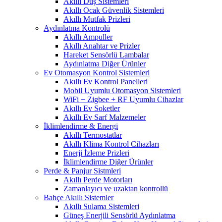
Akıllı Duş Sistemleri
Akıllı Ocak Güvenlik Sistemleri
Akıllı Mutfak Prizleri
Aydınlatma Kontrolü
Akıllı Ampuller
Akıllı Anahtar ve Prizler
Hareket Sensörlü Lambalar
Aydınlatma Diğer Ürünler
Ev Otomasyon Kontrol Sistemleri
Akıllı Ev Kontrol Panelleri
Mobil Uyumlu Otomasyon Sistemleri
WiFi + Zigbee + RF Uyumlu Cihazlar
Akıllı Ev Soketler
Akıllı Ev Sarf Malzemeler
İklimlendirme & Energi
Akıllı Termostatlar
Akıllı Klima Kontrol Cihazları
Enerji İzleme Prizleri
İklimlendirme Diğer Ürünler
Perde & Panjur Sistmleri
Akıllı Perde Motorları
Zamanlayıcı ve uzaktan kontrollü
Bahçe Akıllı Sistemler
Akıllı Sulama Sistemleri
Güneş Enerjili Sensörlü Aydınlatma