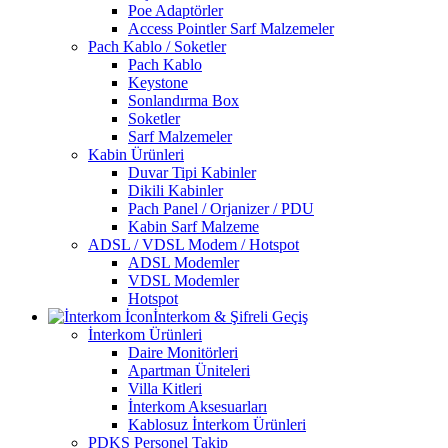
Poe Adaptörler
Access Pointler Sarf Malzemeler
Pach Kablo / Soketler
Pach Kablo
Keystone
Sonlandırma Box
Soketler
Sarf Malzemeler
Kabin Ürünleri
Duvar Tipi Kabinler
Dikili Kabinler
Pach Panel / Orjanizer / PDU
Kabin Sarf Malzeme
ADSL / VDSL Modem / Hotspot
ADSL Modemler
VDSL Modemler
Hotspot
İnterkom & Şifreli Geçiş
İnterkom Ürünleri
Daire Monitörleri
Apartman Üniteleri
Villa Kitleri
İnterkom Aksesuarları
Kablosuz İnterkom Ürünleri
PDKS Personel Takip