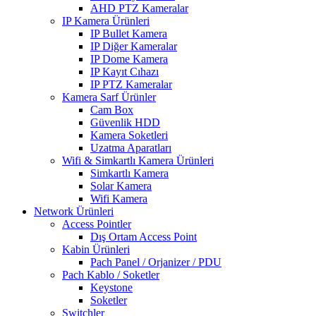
AHD PTZ Kameralar
IP Kamera Ürünleri
IP Bullet Kamera
IP Diğer Kameralar
IP Dome Kamera
IP Kayıt Cıhazı
IP PTZ Kameralar
Kamera Sarf Ürünler
Cam Box
Güvenlik HDD
Kamera Soketleri
Uzatma Aparatları
Wifi & Simkartlı Kamera Ürünleri
Simkartlı Kamera
Solar Kamera
Wifi Kamera
Network Ürünleri
Access Pointler
Dış Ortam Access Point
Kabin Ürünleri
Pach Panel / Orjanizer / PDU
Pach Kablo / Soketler
Keystone
Soketler
Switchler