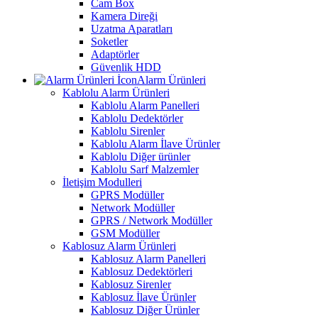
Cam Box
Kamera Direği
Uzatma Aparatları
Soketler
Adaptörler
Güvenlik HDD
Alarm Ürünleri
Kablolu Alarm Ürünleri
Kablolu Alarm Panelleri
Kablolu Dedektörler
Kablolu Sirenler
Kablolu Alarm İlave Ürünler
Kablolu Diğer ürünler
Kablolu Sarf Malzemler
İletişim Modulleri
GPRS Modüller
Network Modüller
GPRS / Network Modüller
GSM Modüller
Kablosuz Alarm Ürünleri
Kablosuz Alarm Panelleri
Kablosuz Dedektörleri
Kablosuz Sirenler
Kablosuz İlave Ürünler
Kablosuz Diğer Ürünler