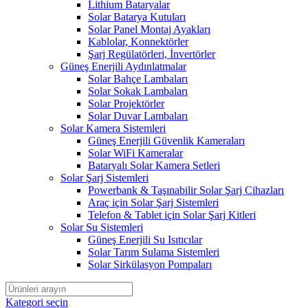
Lithium Bataryalar
Solar Batarya Kutuları
Solar Panel Montaj Ayakları
Kablolar, Konnektörler
Şarj Regülatörleri, İnvertörler
Güneş Enerjili Aydınlatmalar
Solar Bahçe Lambaları
Solar Sokak Lambaları
Solar Projektörler
Solar Duvar Lambaları
Solar Kamera Sistemleri
Güneş Enerjili Güvenlik Kameraları
Solar WiFi Kameralar
Bataryalı Solar Kamera Setleri
Solar Şarj Sistemleri
Powerbank & Taşınabilir Solar Şarj Cihazları
Araç için Solar Şarj Sistemleri
Telefon & Tablet için Solar Şarj Kitleri
Solar Su Sistemleri
Güneş Enerjili Su Isıtıcılar
Solar Tarım Sulama Sistemleri
Solar Sirkülasyon Pompaları
Kategori seçin