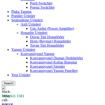
Poeli Switchler
Poesiz Switchler
Plaka Tanıma
Popüler Ürünler
Seslendirme Ürünleri
Anfi Ürünleri
Güç Anfisi (Power Amplifier)
Hoparlör Ürünleri
Duvar Tipi Hoparlörler
Horn (Boynuz) Hoparlörler
Tavan Tipi Hoparlörler
Yangın Ürünleri
Konvansiyonel Yangın
Konvansiyonel Duman Dedektörler
Konvansiyonel Kırbas Butonlar
Konvansiyonel Sirenler
Konvansiyonel Yangın Panelleri
Yeni Ürünler
Search
0850 511 1501
0
0.00
₺