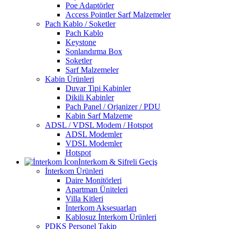
Poe Adaptörler
Access Pointler Sarf Malzemeler
Pach Kablo / Soketler
Pach Kablo
Keystone
Sonlandırma Box
Soketler
Sarf Malzemeler
Kabin Ürünleri
Duvar Tipi Kabinler
Dikili Kabinler
Pach Panel / Orjanizer / PDU
Kabin Sarf Malzeme
ADSL / VDSL Modem / Hotspot
ADSL Modemler
VDSL Modemler
Hotspot
İnterkom & Şifreli Geçiş
İnterkom Ürünleri
Daire Monitörleri
Apartman Üniteleri
Villa Kitleri
İnterkom Aksesuarları
Kablosuz İnterkom Ürünleri
PDKS Personel Takip