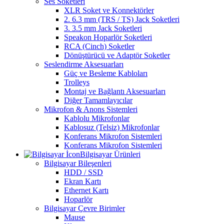
Ses Soketleri
XLR Soket ve Konnektörler
2. 6.3 mm (TRS / TS) Jack Soketleri
3. 3.5 mm Jack Soketleri
Speakon Hoparlör Soketleri
RCA (Cinch) Soketler
Dönüştürücü ve Adaptör Soketler
Seslendirme Aksesuarları
Güç ve Besleme Kabloları
Trolleys
Montaj ve Bağlantı Aksesuarları
Diğer Tamamlayıcılar
Mikrofon & Anons Sistemleri
Kablolu Mikrofonlar
Kablosuz (Telsiz) Mikrofonlar
Konferans Mikrofon Sistemleri
Konferans Mikrofon Sistemleri
Bilgisayar Ürünleri
Bilgisayar Bileşenleri
HDD / SSD
Ekran Kartı
Ethernet Kartı
Hoparlör
Bilgisayar Çevre Birimler
Mause