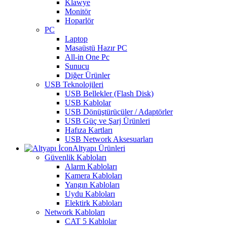
Klawye
Monitör
Hoparlör
PC
Laptop
Masaüstü Hazır PC
All-in One Pc
Sunucu
Diğer Ürünler
USB Teknolojileri
USB Bellekler (Flash Disk)
USB Kablolar
USB Dönüştürücüler / Adaptörler
USB Güç ve Şarj Ürünleri
Hafıza Kartları
USB Network Aksesuarları
Altyapı Ürünleri
Güvenlik Kabloları
Alarm Kabloları
Kamera Kabloları
Yangın Kabloları
Uydu Kabloları
Elektirk Kabloları
Network Kabloları
CAT 5 Kablolar