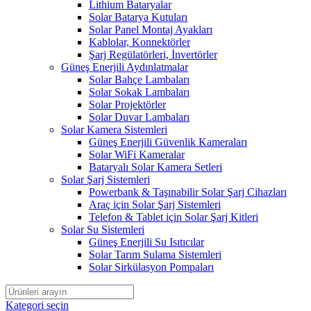
Lithium Bataryalar
Solar Batarya Kutuları
Solar Panel Montaj Ayakları
Kablolar, Konnektörler
Şarj Regülatörleri, İnvertörler
Güneş Enerjili Aydınlatmalar
Solar Bahçe Lambaları
Solar Sokak Lambaları
Solar Projektörler
Solar Duvar Lambaları
Solar Kamera Sistemleri
Güneş Enerjili Güvenlik Kameraları
Solar WiFi Kameralar
Bataryalı Solar Kamera Setleri
Solar Şarj Sistemleri
Powerbank & Taşınabilir Solar Şarj Cihazları
Araç için Solar Şarj Sistemleri
Telefon & Tablet için Solar Şarj Kitleri
Solar Su Sistemleri
Güneş Enerjili Su Isıtıcılar
Solar Tarım Sulama Sistemleri
Solar Sirkülasyon Pompaları
Kategori seçin