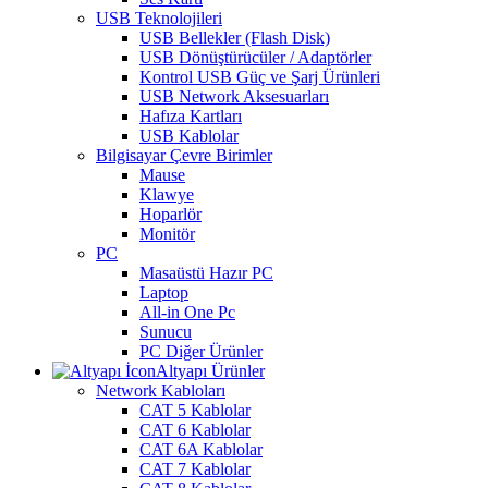
USB Teknolojileri
USB Bellekler (Flash Disk)
USB Dönüştürücüler / Adaptörler
Kontrol USB Güç ve Şarj Ürünleri
USB Network Aksesuarları
Hafıza Kartları
USB Kablolar
Bilgisayar Çevre Birimler
Mause
Klawye
Hoparlör
Monitör
PC
Masaüstü Hazır PC
Laptop
All-in One Pc
Sunucu
PC Diğer Ürünler
Altyapı Ürünler
Network Kabloları
CAT 5 Kablolar
CAT 6 Kablolar
CAT 6A Kablolar
CAT 7 Kablolar