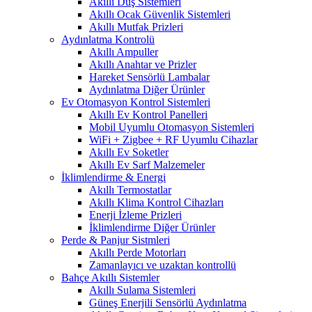
Akıllı Duş Sistemleri
Akıllı Ocak Güvenlik Sistemleri
Akıllı Mutfak Prizleri
Aydınlatma Kontrolü
Akıllı Ampuller
Akıllı Anahtar ve Prizler
Hareket Sensörlü Lambalar
Aydınlatma Diğer Ürünler
Ev Otomasyon Kontrol Sistemleri
Akıllı Ev Kontrol Panelleri
Mobil Uyumlu Otomasyon Sistemleri
WiFi + Zigbee + RF Uyumlu Cihazlar
Akıllı Ev Soketler
Akıllı Ev Sarf Malzemeler
İklimlendirme & Energi
Akıllı Termostatlar
Akıllı Klima Kontrol Cihazları
Enerji İzleme Prizleri
İklimlendirme Diğer Ürünler
Perde & Panjur Sistmleri
Akıllı Perde Motorları
Zamanlayıcı ve uzaktan kontrollü
Bahçe Akıllı Sistemler
Akıllı Sulama Sistemleri
Güneş Enerjili Sensörlü Aydınlatma