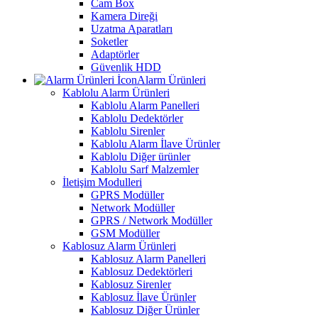
Cam Box
Kamera Direği
Uzatma Aparatları
Soketler
Adaptörler
Güvenlik HDD
Alarm Ürünleri
Kablolu Alarm Ürünleri
Kablolu Alarm Panelleri
Kablolu Dedektörler
Kablolu Sirenler
Kablolu Alarm İlave Ürünler
Kablolu Diğer ürünler
Kablolu Sarf Malzemler
İletişim Modulleri
GPRS Modüller
Network Modüller
GPRS / Network Modüller
GSM Modüller
Kablosuz Alarm Ürünleri
Kablosuz Alarm Panelleri
Kablosuz Dedektörleri
Kablosuz Sirenler
Kablosuz İlave Ürünler
Kablosuz Diğer Ürünler