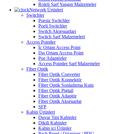
Roleli Sarf Yangın Malzemeler
Network Ürünleri
Switchler
Poesiz Switchler
Poeli Switchler
Switch Aksesuarları
Switch Sarf Malzemeleri
Access Pointler
İç Ortam Access Point
Dış Ortam Access Point
Poe Adaptörler
Access Pointler Sarf Malzemeler
Fiber Optik
Fiber Optik Converter
Fiber Optik Konnektör
Fiber Optik Sonladırma Kutu
Fiber Optik Pigtail
Fiber Optik Adaptör
Fiber Optik Akseuarlar
SFP
Kabin Ürünleri
Duvar Tipi Kabinler
Dikili Kabinler
Kabin içi Ürünler
Pach Panel / Orjanizer / PDU