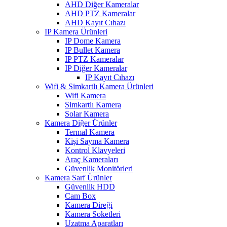
AHD Diğer Kameralar
AHD PTZ Kameralar
AHD Kayıt Cıhazı
IP Kamera Ürünleri
IP Dome Kamera
IP Bullet Kamera
IP PTZ Kameralar
IP Diğer Kameralar
IP Kayıt Cıhazı
Wifi & Simkartlı Kamera Ürünleri
Wifi Kamera
Simkartlı Kamera
Solar Kamera
Kamera Diğer Ürünler
Termal Kamera
Kişi Sayma Kamera
Kontrol Klavyeleri
Araç Kameraları
Güvenlik Monitörleri
Kamera Sarf Ürünler
Güvenlik HDD
Cam Box
Kamera Direği
Kamera Soketleri
Uzatma Aparatları