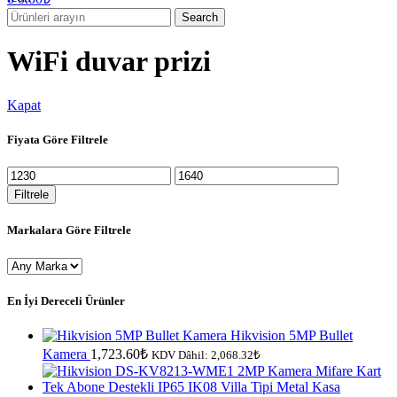
Search
WiFi duvar prizi
Kapat
Fiyata Göre Filtrele
En
En
düşük
yüksek
Filtrele
fiyat
fiyat
Markalara Göre Filtrele
En İyi Dereceli Ürünler
Hikvision 5MP Bullet
Kamera
1,723.60
₺
KDV Dâhil:
2,068.32
₺