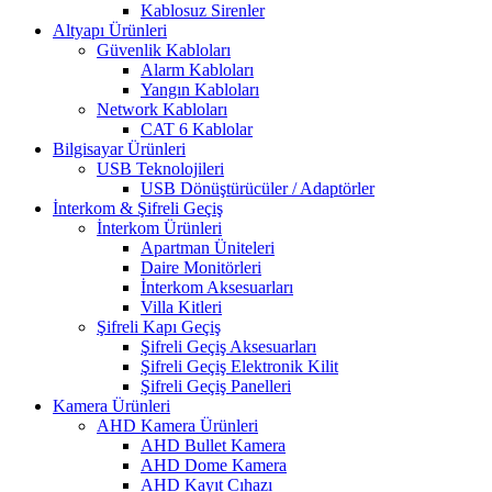
Kablosuz Sirenler
Altyapı Ürünleri
Güvenlik Kabloları
Alarm Kabloları
Yangın Kabloları
Network Kabloları
CAT 6 Kablolar
Bilgisayar Ürünleri
USB Teknolojileri
USB Dönüştürücüler / Adaptörler
İnterkom & Şifreli Geçiş
İnterkom Ürünleri
Apartman Üniteleri
Daire Monitörleri
İnterkom Aksesuarları
Villa Kitleri
Şifreli Kapı Geçiş
Şifreli Geçiş Aksesuarları
Şifreli Geçiş Elektronik Kilit
Şifreli Geçiş Panelleri
Kamera Ürünleri
AHD Kamera Ürünleri
AHD Bullet Kamera
AHD Dome Kamera
AHD Kayıt Cıhazı