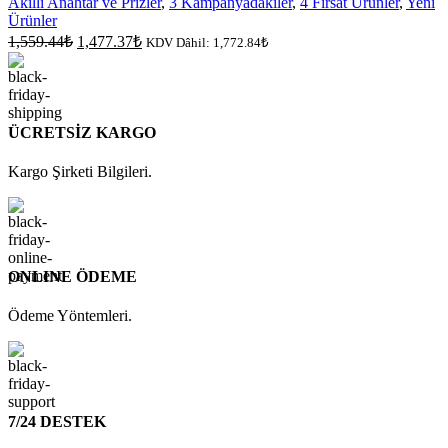
Akıllı Anahtar ve Prizler
,
3 Kampanyadakiler
,
4 Fırsat Ürünler
,
Yeni
Ürünler
Orijinal
Şu
1,559.44
₺
1,477.37
₺
KDV Dâhil:
1,772.84
₺
fiyat:
andaki
fiyat:
1,559.44₺.
1,477.37₺.
ÜCRETSİZ KARGO
Kargo Şirketi Bilgileri.
ONLINE ÖDEME
Ödeme Yöntemleri.
7/24 DESTEK