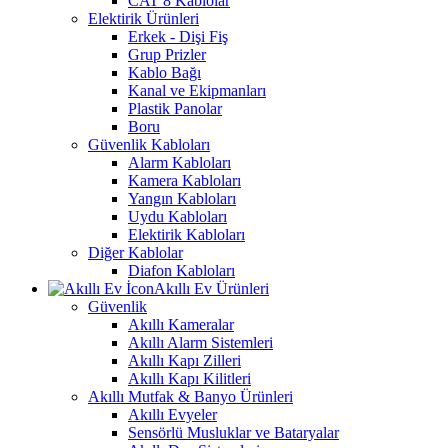
CAT 8 Kablolar
Elektirik Ürünleri
Erkek - Dişi Fiş
Grup Prizler
Kablo Bağı
Kanal ve Ekipmanları
Plastik Panolar
Boru
Güvenlik Kabloları
Alarm Kabloları
Kamera Kabloları
Yangın Kabloları
Uydu Kabloları
Elektirik Kabloları
Diğer Kablolar
Diafon Kabloları
Akıllı Ev Ürünleri
Güvenlik
Akıllı Kameralar
Akıllı Alarm Sistemleri
Akıllı Kapı Zilleri
Akıllı Kapı Kilitleri
Akıllı Mutfak & Banyo Ürünleri
Akıllı Evyeler
Sensörlü Musluklar ve Bataryalar