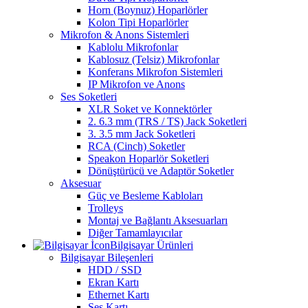
Horn (Boynuz) Hoparlörler
Kolon Tipi Hoparlörler
Mikrofon & Anons Sistemleri
Kablolu Mikrofonlar
Kablosuz (Telsiz) Mikrofonlar
Konferans Mikrofon Sistemleri
IP Mikrofon ve Anons
Ses Soketleri
XLR Soket ve Konnektörler
2. 6.3 mm (TRS / TS) Jack Soketleri
3. 3.5 mm Jack Soketleri
RCA (Cinch) Soketler
Speakon Hoparlör Soketleri
Dönüştürücü ve Adaptör Soketler
Aksesuar
Güç ve Besleme Kabloları
Trolleys
Montaj ve Bağlantı Aksesuarları
Diğer Tamamlayıcılar
Bilgisayar Ürünleri
Bilgisayar Bileşenleri
HDD / SSD
Ekran Kartı
Ethernet Kartı
Ses Kartı