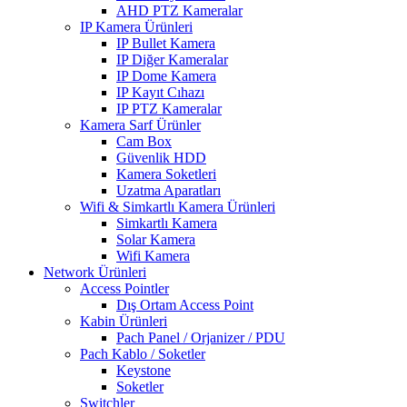
AHD PTZ Kameralar
IP Kamera Ürünleri
IP Bullet Kamera
IP Diğer Kameralar
IP Dome Kamera
IP Kayıt Cıhazı
IP PTZ Kameralar
Kamera Sarf Ürünler
Cam Box
Güvenlik HDD
Kamera Soketleri
Uzatma Aparatları
Wifi & Simkartlı Kamera Ürünleri
Simkartlı Kamera
Solar Kamera
Wifi Kamera
Network Ürünleri
Access Pointler
Dış Ortam Access Point
Kabin Ürünleri
Pach Panel / Orjanizer / PDU
Pach Kablo / Soketler
Keystone
Soketler
Switchler