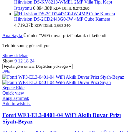
Hikvision DS-KV8213-WME1 2MP Villa Tipi Kapı
İstasyonu
6,894.38
₺
KDV Dâhil:
8,273.26
₺
Hikvision DS-2CD2443G0-IW 4MP Cube Kamera
4,719.37
₺
KDV Dâhil:
5,663.24
₺
Ana Sayfa
Ürünler “WiFi duvar prizi” olarak etiketlendi
Tek bir sonuç gösteriliyor
Show sidebar
Show
9
12
18
24
-5%
Sepete Ekle
Quick view
Karşılaştırmak
Add to wishlist
Fonri WF3-EL3-0401-04 WiFi Akıllı Duvar Prizı
Siyah-Beyaz