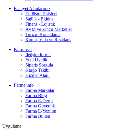
Faaliyet Alanlarımız
Endüstri Tesisleri
Sağlık - Eğitim
Finans - Lojistik
AVM ve Zincir Marketler
Turizm Konaklama
Konut, Villa ve Rezidans
Kurumsal
İletişim formu
Yeni Üyelik
Sipariş Sorgula
Kargo Takibi
Hizmet Alanı
Farma info
Farma Markalar
Farma Blog
Farma E-Dergi
Farma Güvenlik
Farma E-Yazılım
Farma Bülten
Uygulama