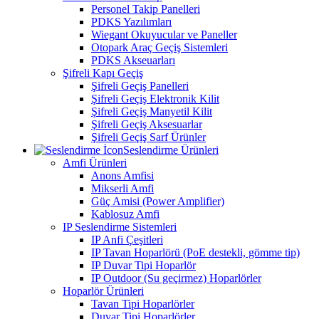
Personel Takip Panelleri
PDKS Yazılımları
Wiegant Okuyucular ve Paneller
Otopark Araç Geçiş Sistemleri
PDKS Akseuarları
Şifreli Kapı Geçiş
Şifreli Geçiş Panelleri
Şifreli Geçiş Elektronik Kilit
Şifreli Geçiş Manyetil Kilit
Şifreli Geçiş Aksesuarlar
Şifreli Geçiş Sarf Ürünler
Seslendirme Ürünleri
Amfi Ürünleri
Anons Amfisi
Mikserli Amfi
Güç Amisi (Power Amplifier)
Kablosuz Amfi
IP Seslendirme Sistemleri
IP Anfi Çeşitleri
IP Tavan Hoparlörü (PoE destekli, gömme tip)
IP Duvar Tipi Hoparlör
IP Outdoor (Su geçirmez) Hoparlörler
Hoparlör Ürünleri
Tavan Tipi Hoparlörler
Duvar Tipi Hoparlörler