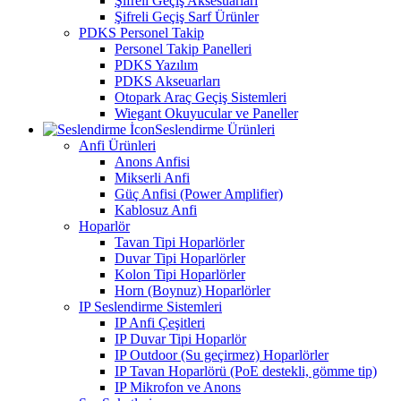
Şifreli Geçiş Aksesuarları
Şifreli Geçiş Sarf Ürünler
PDKS Personel Takip
Personel Takip Panelleri
PDKS Yazılım
PDKS Akseuarları
Otopark Araç Geçiş Sistemleri
Wiegant Okuyucular ve Paneller
Seslendirme Ürünleri
Anfi Ürünleri
Anons Anfisi
Mikserli Anfi
Güç Anfisi (Power Amplifier)
Kablosuz Anfi
Hoparlör
Tavan Tipi Hoparlörler
Duvar Tipi Hoparlörler
Kolon Tipi Hoparlörler
Horn (Boynuz) Hoparlörler
IP Seslendirme Sistemleri
IP Anfi Çeşitleri
IP Duvar Tipi Hoparlör
IP Outdoor (Su geçirmez) Hoparlörler
IP Tavan Hoparlörü (PoE destekli, gömme tip)
IP Mikrofon ve Anons