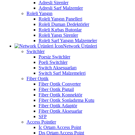
Adresli Sirenler
Adresli Sarf Malzemler
Roleli Yangın
Roleli Yangın Panelleri
Roleli Duman Dedektörler
Roleli Kırbas Butonlar
Roleli Yangı Sirenler
Roleli Sarf Yangın Malzemeler
Network Ürünleri
Switchler
Poesiz Switchler
Poeli Switchler
Switch Aksesuarları
Switch Sarf Malzemeleri
Fiber Optik
Fiber Optik Converter
Fiber Optik Pigtail
Fiber Optik Konnektör
Fiber Optik Sonladırma Kutu
Fiber Optik Adaptör
Fiber Optik Akseuarlar
SFP
Access Pointler
İç Ortam Access Point
Dış Ortam Access Point