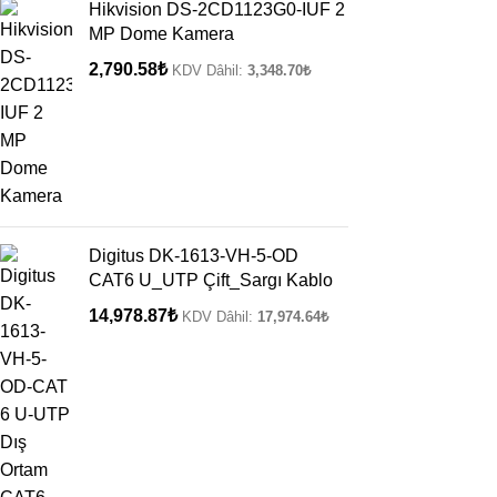
Hikvision DS-2CD1123G0-IUF 2
MP Dome Kamera
2,790.58
₺
KDV Dâhil:
3,348.70
₺
Digitus DK-1613-VH-5-OD
CAT6 U_UTP Çift_Sargı Kablo
14,978.87
₺
KDV Dâhil:
17,974.64
₺