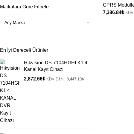
GPRS Modülle
Markalara Göre Filtrele
7,386.84
₺
KDV 
En İyi Dereceli Ürünler
Hikvision DS-7104HGHI-K1 4
Kanal Kayıt Cıhazı
2,872.66
₺
KDV Dâhil:
3,447.19
₺