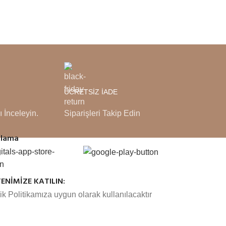
ÜCRETSİZ İADE
ı İnceleyin.
Siparişleri Takip Edin
ulama
ENİMİZE KATILIN:
lik Politikamıza uygun olarak kullanılacaktır