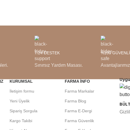
7/24 DESTEK
%100 GÜVENLİ
eri.
Sınırsız Yardım Masası.
Avantajlarımız
Uyg
IZ
KURUMSAL
FARMA INFO
İletişim formu
Farma Markalar
Yeni Üyelik
Farma Blog
BÜLT
Sipariş Sorgula
Farma E-Dergi
Gizli
Kargo Takibi
Farma Güvenlik