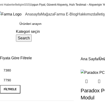
0
eni Haberler
İletişim
SSS
Uygun Fiyat, Güvenli Alışveriş, Hızlı Teslimat – Alışverişin Y
Anasayfa
Mağaza
Farma E-Blog
Hakkımızda
İleti
ategoriler
Kategori seçin
Search
uzaktan kontrol
Fiyata Göre Filtrele
Ana Sayfa
Ürü
FILTRELE
Paradox 
Modul