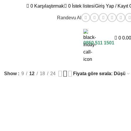
0
Karşılaştırmak
0
İstek listesi
Giriş Yap / Kayıt 
Randevu Al
0
0.0
0850 511 1501
Show
9
12
18
24