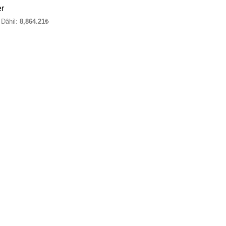
r
Dâhil:
8,864.21
₺