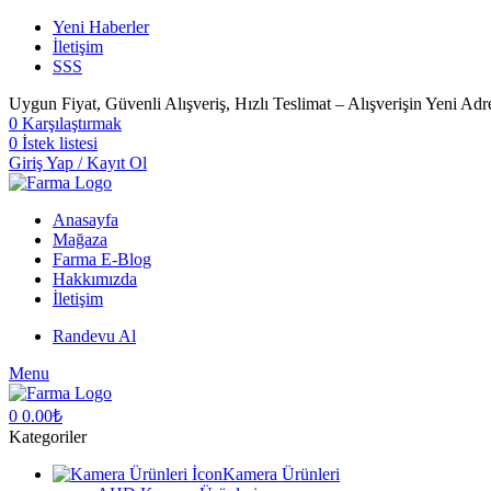
Yeni Haberler
İletişim
SSS
Uygun Fiyat, Güvenli Alışveriş, Hızlı Teslimat – Alışverişin Yeni Adr
0
Karşılaştırmak
0
İstek listesi
Giriş Yap / Kayıt Ol
Anasayfa
Mağaza
Farma E-Blog
Hakkımızda
İletişim
Randevu Al
Menu
0
0.00
₺
Kategoriler
Kamera Ürünleri