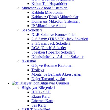
Kolon Tipi Hoparlörler
Mikrofon & Anons Sistemleri
Kablolu Mikrofonlar
Kablosuz (Telsiz) Mikrofonlar
Konferans Mikrofon Sistemleri
IP Mikrofon ve Anons
Ses Soketleri
XLR Soket ve Konnektörler
2. 6.3 mm (TRS / TS) Jack Soketleri
3. 3.5 mm Jack Soketleri
RCA (Cinch) Soketler
Speakon Hoparlör Soketleri
Dönüştürücü ve Adaptör Soketler
Aksesuar
Güç ve Besleme Kabloları
Trolleys
Montaj ve Bağlantı Aksesuarları
Diğer Tamamlayıcılar
Bilgisayar Ürünleri
Bilgisayar Bileşenleri
HDD / SSD
Ekran Kartı
Ethernet Kartı
Ses Kartı
USB Teknolojileri