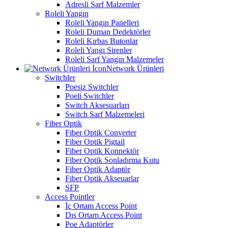
Adresli Sarf Malzemler
Roleli Yangın
Roleli Yangın Panelleri
Roleli Duman Dedektörler
Roleli Kırbas Butonlar
Roleli Yangı Sirenler
Roleli Sarf Yangın Malzemeler
Network Ürünleri
Switchler
Poesiz Switchler
Poeli Switchler
Switch Aksesuarları
Switch Sarf Malzemeleri
Fiber Optik
Fiber Optik Converter
Fiber Optik Pigtail
Fiber Optik Konnektör
Fiber Optik Sonladırma Kutu
Fiber Optik Adaptör
Fiber Optik Akseuarlar
SFP
Access Pointler
İç Ortam Access Point
Dış Ortam Access Point
Poe Adaptörler