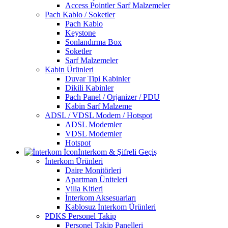
Access Pointler Sarf Malzemeler
Pach Kablo / Soketler
Pach Kablo
Keystone
Sonlandırma Box
Soketler
Sarf Malzemeler
Kabin Ürünleri
Duvar Tipi Kabinler
Dikili Kabinler
Pach Panel / Orjanizer / PDU
Kabin Sarf Malzeme
ADSL / VDSL Modem / Hotspot
ADSL Modemler
VDSL Modemler
Hotspot
İnterkom & Şifreli Geçiş
İnterkom Ürünleri
Daire Monitörleri
Apartman Üniteleri
Villa Kitleri
İnterkom Aksesuarları
Kablosuz İnterkom Ürünleri
PDKS Personel Takip
Personel Takip Panelleri