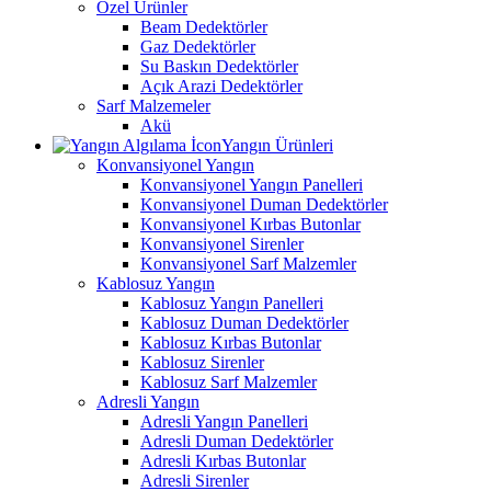
Özel Ürünler
Beam Dedektörler
Gaz Dedektörler
Su Baskın Dedektörler
Açık Arazi Dedektörler
Sarf Malzemeler
Akü
Yangın Ürünleri
Konvansiyonel Yangın
Konvansiyonel Yangın Panelleri
Konvansiyonel Duman Dedektörler
Konvansiyonel Kırbas Butonlar
Konvansiyonel Sirenler
Konvansiyonel Sarf Malzemler
Kablosuz Yangın
Kablosuz Yangın Panelleri
Kablosuz Duman Dedektörler
Kablosuz Kırbas Butonlar
Kablosuz Sirenler
Kablosuz Sarf Malzemler
Adresli Yangın
Adresli Yangın Panelleri
Adresli Duman Dedektörler
Adresli Kırbas Butonlar
Adresli Sirenler