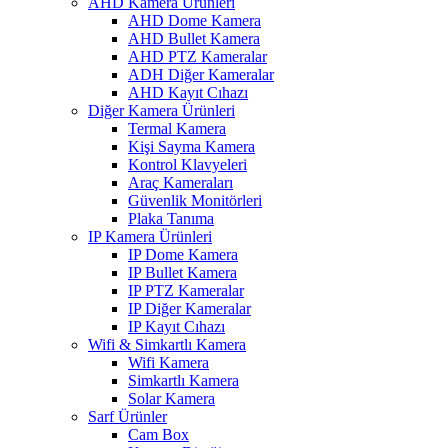
AHD Kamera Ürünleri
AHD Dome Kamera
AHD Bullet Kamera
AHD PTZ Kameralar
ADH Diğer Kameralar
AHD Kayıt Cıhazı
Diğer Kamera Ürünleri
Termal Kamera
Kişi Sayma Kamera
Kontrol Klavyeleri
Araç Kameraları
Güvenlik Monitörleri
Plaka Tanıma
IP Kamera Ürünleri
IP Dome Kamera
IP Bullet Kamera
IP PTZ Kameralar
IP Diğer Kameralar
IP Kayıt Cıhazı
Wifi & Simkartlı Kamera
Wifi Kamera
Simkartlı Kamera
Solar Kamera
Sarf Ürünler
Cam Box