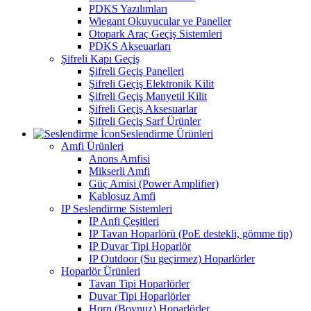
PDKS Yazılımları
Wiegant Okuyucular ve Paneller
Otopark Araç Geçiş Sistemleri
PDKS Akseuarları
Şifreli Kapı Geçiş
Şifreli Geçiş Panelleri
Şifreli Geçiş Elektronik Kilit
Şifreli Geçiş Manyetil Kilit
Şifreli Geçiş Aksesuarlar
Şifreli Geçiş Sarf Ürünler
Seslendirme Ürünleri
Amfi Ürünleri
Anons Amfisi
Mikserli Amfi
Güç Amisi (Power Amplifier)
Kablosuz Amfi
IP Seslendirme Sistemleri
IP Anfi Çeşitleri
IP Tavan Hoparlörü (PoE destekli, gömme tip)
IP Duvar Tipi Hoparlör
IP Outdoor (Su geçirmez) Hoparlörler
Hoparlör Ürünleri
Tavan Tipi Hoparlörler
Duvar Tipi Hoparlörler
Horn (Boynuz) Hoparlörler