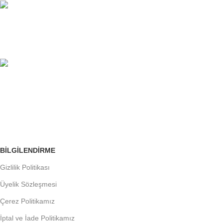
%100 GÜVENLİ
Avantajlarımızı İnceleyin.
ÜCRETSİZ İADE
Siparişleri Takip Edin
BILGILENDIRME
Gizlilik Politikası
Üyelik Sözleşmesi
Çerez Politikamız
İptal ve İade Politikamız