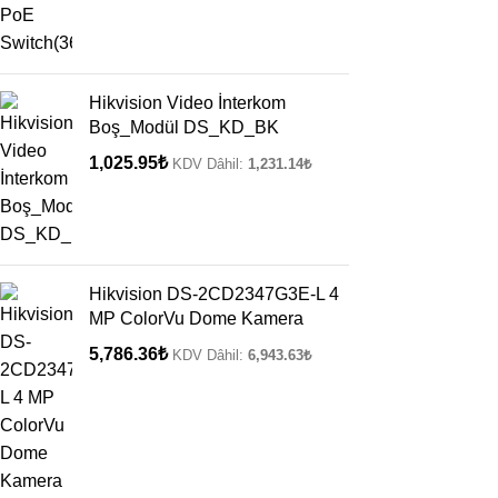
Hikvision Video İnterkom
Boş_Modül DS_KD_BK
1,025.95
₺
KDV Dâhil:
1,231.14
₺
Hikvision DS-2CD2347G3E-L 4
MP ColorVu Dome Kamera
5,786.36
₺
KDV Dâhil:
6,943.63
₺