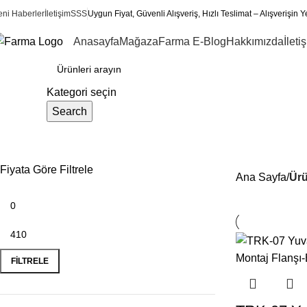
eni Haberler
İletişim
SSS
Uygun Fiyat, Güvenli Alışveriş, Hızlı Teslimat – Alışverişin Y
Anasayfa
Mağaza
Farma E-Blog
Hakkımızda
İleti
ategoriler
Kategori seçin
Search
TRK-07 Flanş
Fiyata Göre Filtrele
Ana Sayfa
Ürü
FILTRELE