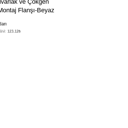
varlak ve Çokgen
 Montaj Flanşı-Beyaz
ları
hil:
123.12
₺