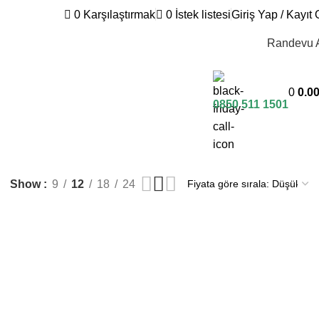
0
Karşılaştırmak
0
İstek listesi
Giriş Yap / Kayıt 
Randevu 
0
0.0
0850 511 1501
Show
9
12
18
24