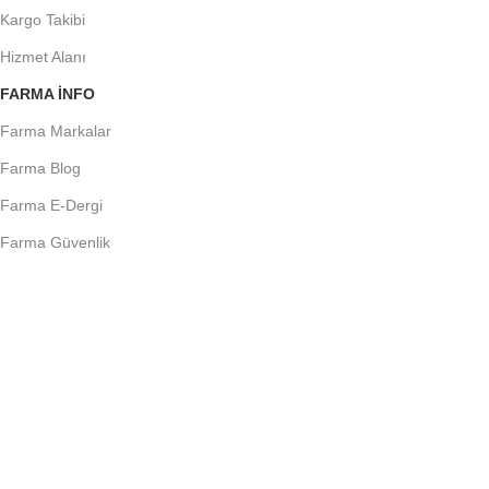
Kargo Takibi
Hizmet Alanı
FARMA INFO
Farma Markalar
Farma Blog
Farma E-Dergi
Farma Güvenlik
Farma E-Yazılım
Farma Bülten
Uygulama
BÜLTENİMİZE KATILIN:
Gizlilik Politikamıza uygun olarak kullanılacaktır
Ödeme Sistemi: