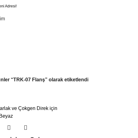
eni Adresi!
şim
nler “TRK-07 Flanş” olarak etiketlendi