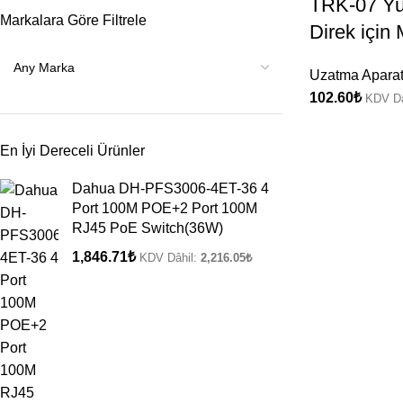
TRK-07 Yu
Markalara Göre Filtrele
Direk için
Uzatma Aparat
102.60
₺
KDV Dâ
En İyi Dereceli Ürünler
Dahua DH-PFS3006-4ET-36 4
Port 100M POE+2 Port 100M
RJ45 PoE Switch(36W)
1,846.71
₺
KDV Dâhil:
2,216.05
₺