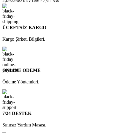
2,092.94
₺
KDV Dâhil:
2,511.53
₺
ÜCRETSİZ KARGO
Kargo Şirketi Bilgileri.
ONLINE ÖDEME
Ödeme Yöntemleri.
7/24 DESTEK
Sınırsız Yardım Masası.