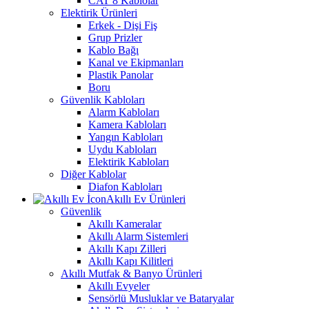
CAT 8 Kablolar
Elektirik Ürünleri
Erkek - Dişi Fiş
Grup Prizler
Kablo Bağı
Kanal ve Ekipmanları
Plastik Panolar
Boru
Güvenlik Kabloları
Alarm Kabloları
Kamera Kabloları
Yangın Kabloları
Uydu Kabloları
Elektirik Kabloları
Diğer Kablolar
Diafon Kabloları
Akıllı Ev Ürünleri
Güvenlik
Akıllı Kameralar
Akıllı Alarm Sistemleri
Akıllı Kapı Zilleri
Akıllı Kapı Kilitleri
Akıllı Mutfak & Banyo Ürünleri
Akıllı Evyeler
Sensörlü Musluklar ve Bataryalar