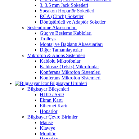
3. 3.5 mm Jack Soketleri
Speakon Hoparlör Soketleri
RCA (Cinch) Soketler
Dönüştürücü ve Adaptör Soketler
Seslendirme Aksesuarları
Güç ve Besleme Kabloları
Trolleys
Montaj ve Bağlantı Aksesuarları
Diğer Tamamlayıcılar
Mikrofon & Anons Sistemleri
Kablolu Mikrofonlar
Kablosuz (Telsiz) Mikrofonlar
Konferans Mikrofon Sistemleri
Konferans Mikrofon Sistemleri
Bilgisayar Ürünleri
Bilgisayar Bileşenleri
HDD / SSD
Ekran Kartı
Ethernet Kartı
Hoparlör
Bilgisayar Çevre Birimler
Mause
Klawye
Monitör