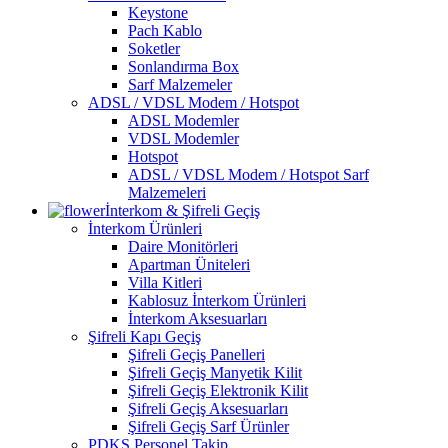
Keystone
Pach Kablo
Soketler
Sonlandırma Box
Sarf Malzemeler
ADSL / VDSL Modem / Hotspot
ADSL Modemler
VDSL Modemler
Hotspot
ADSL / VDSL Modem / Hotspot Sarf
Malzemeleri
İnterkom & Şifreli Geçiş
İnterkom Ürünleri
Daire Monitörleri
Apartman Üniteleri
Villa Kitleri
Kablosuz İnterkom Ürünleri
İnterkom Aksesuarları
Şifreli Kapı Geçiş
Şifreli Geçiş Panelleri
Şifreli Geçiş Manyetik Kilit
Şifreli Geçiş Elektronik Kilit
Şifreli Geçiş Aksesuarları
Şifreli Geçiş Sarf Ürünler
PDKS Personel Takip