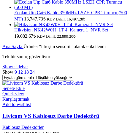
Ecolan Utp Cat6 Kablo 350MHz LSZH CPR Turuncu (500
MT)
13,747.73
₺
KDV Dâhil:
16,497.28
₺
Hikvision NK42W0H_1T 4_Kamera 1_NVR Set
19,082.67
₺
KDV Dâhil:
22,899.20
₺
Ana Sayfa
Ürünler “titreşim sensörü” olarak etiketlendi
Tek bir sonuç gösteriliyor
Show sidebar
Show
9
12
18
24
Sepete Ekle
Quick view
Karşılaştırmak
Add to wishlist
Livicom VS Kablosuz Darbe Dedektörü
Kablosuz Dedektörler