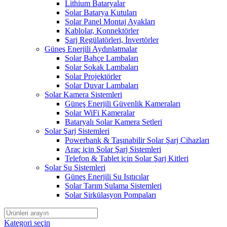
Lithium Bataryalar
Solar Batarya Kutuları
Solar Panel Montaj Ayakları
Kablolar, Konnektörler
Şarj Regülatörleri, İnvertörler
Güneş Enerjili Aydınlatmalar
Solar Bahçe Lambaları
Solar Sokak Lambaları
Solar Projektörler
Solar Duvar Lambaları
Solar Kamera Sistemleri
Güneş Enerjili Güvenlik Kameraları
Solar WiFi Kameralar
Bataryalı Solar Kamera Setleri
Solar Şarj Sistemleri
Powerbank & Taşınabilir Solar Şarj Cihazları
Araç için Solar Şarj Sistemleri
Telefon & Tablet için Solar Şarj Kitleri
Solar Su Sistemleri
Güneş Enerjili Su Isıtıcılar
Solar Tarım Sulama Sistemleri
Solar Sirkülasyon Pompaları
Kategori seçin