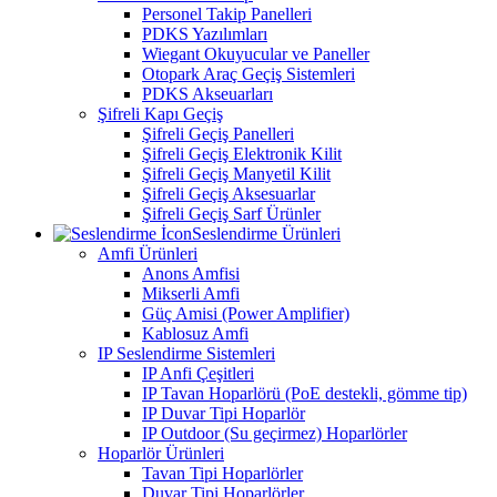
Personel Takip Panelleri
PDKS Yazılımları
Wiegant Okuyucular ve Paneller
Otopark Araç Geçiş Sistemleri
PDKS Akseuarları
Şifreli Kapı Geçiş
Şifreli Geçiş Panelleri
Şifreli Geçiş Elektronik Kilit
Şifreli Geçiş Manyetil Kilit
Şifreli Geçiş Aksesuarlar
Şifreli Geçiş Sarf Ürünler
Seslendirme Ürünleri
Amfi Ürünleri
Anons Amfisi
Mikserli Amfi
Güç Amisi (Power Amplifier)
Kablosuz Amfi
IP Seslendirme Sistemleri
IP Anfi Çeşitleri
IP Tavan Hoparlörü (PoE destekli, gömme tip)
IP Duvar Tipi Hoparlör
IP Outdoor (Su geçirmez) Hoparlörler
Hoparlör Ürünleri
Tavan Tipi Hoparlörler
Duvar Tipi Hoparlörler