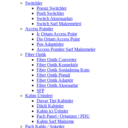
Switchler
Poesiz Switchler
Poeli Switchler
Switch Aksesuarları
Switch Sarf Malzemeleri
Access Pointler
İç Ortam Access Point
Dış Ortam Access Point
Poe Adaptörler
Access Pointler Sarf Malzemeler
Fiber Optik
Fiber Optik Converter
Fiber Optik Konnektör
Fiber Optik Sonladırma Kutu
Fiber Optik Pigtail
Fiber Optik Adaptör
Fiber Optik Akseuarlar
SFP
Kabin Ürünleri
Duvar Tipi Kabinler
Dikili Kabinler
Kabin içi Ürünler
Pach Panel / Orjanizer / PDU
Kabin Sarf Malzeme
Pach Kablo / Soketler