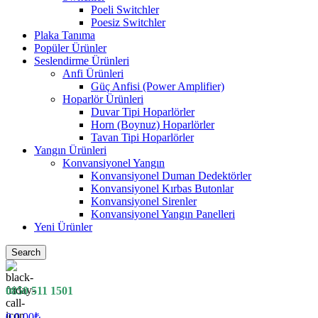
Poeli Switchler
Poesiz Switchler
Plaka Tanıma
Popüler Ürünler
Seslendirme Ürünleri
Anfi Ürünleri
Güç Anfisi (Power Amplifier)
Hoparlör Ürünleri
Duvar Tipi Hoparlörler
Horn (Boynuz) Hoparlörler
Tavan Tipi Hoparlörler
Yangın Ürünleri
Konvansiyonel Yangın
Konvansiyonel Duman Dedektörler
Konvansiyonel Kırbas Butonlar
Konvansiyonel Sirenler
Konvansiyonel Yangın Panelleri
Yeni Ürünler
Search
0850 511 1501
0
0.00
₺