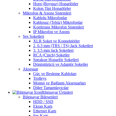
Horn (Boynuz) Hoparlörler
Kolon Tipi Hoparlörler
Mikrofon & Anons Sistemleri
Kablolu Mikrofonlar
Kablosuz (Telsiz) Mikrofonlar
Konferans Mikrofon Sistemleri
IP Mikrofon ve Anons
Ses Soketleri
XLR Soket ve Konnektörler
2. 6.3 mm (TRS / TS) Jack Soketleri
3. 3.5 mm Jack Soketleri
RCA (Cinch) Soketler
Speakon Hoparlör Soketleri
Dönüştürücü ve Adaptör Soketler
Aksesuar
Güç ve Besleme Kabloları
Trolleys
Montaj ve Bağlantı Aksesuarları
Diğer Tamamlayıcılar
Bilgisayar Ürünleri
Bilgisayar Bileşenleri
HDD / SSD
Ekran Kartı
Ethernet Kartı
Ses Kartı