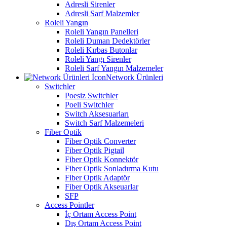
Adresli Sirenler
Adresli Sarf Malzemler
Roleli Yangın
Roleli Yangın Panelleri
Roleli Duman Dedektörler
Roleli Kırbas Butonlar
Roleli Yangı Sirenler
Roleli Sarf Yangın Malzemeler
Network Ürünleri
Switchler
Poesiz Switchler
Poeli Switchler
Switch Aksesuarları
Switch Sarf Malzemeleri
Fiber Optik
Fiber Optik Converter
Fiber Optik Pigtail
Fiber Optik Konnektör
Fiber Optik Sonladırma Kutu
Fiber Optik Adaptör
Fiber Optik Akseuarlar
SFP
Access Pointler
İç Ortam Access Point
Dış Ortam Access Point