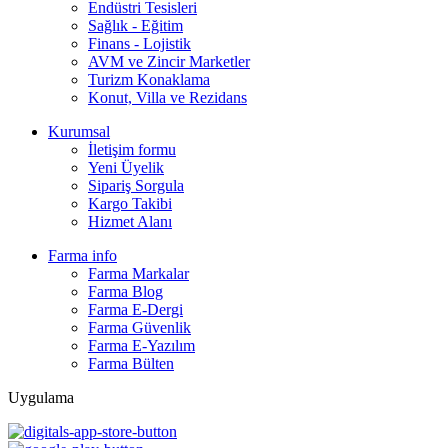
Endüstri Tesisleri
Sağlık - Eğitim
Finans - Lojistik
AVM ve Zincir Marketler
Turizm Konaklama
Konut, Villa ve Rezidans
Kurumsal
İletişim formu
Yeni Üyelik
Sipariş Sorgula
Kargo Takibi
Hizmet Alanı
Farma info
Farma Markalar
Farma Blog
Farma E-Dergi
Farma Güvenlik
Farma E-Yazılım
Farma Bülten
Uygulama