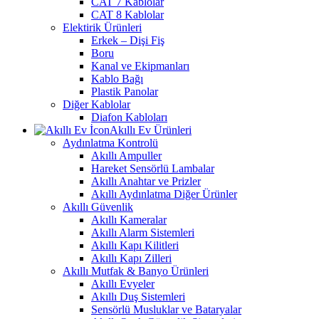
CAT 7 Kablolar
CAT 8 Kablolar
Elektirik Ürünleri
Erkek – Dişi Fiş
Boru
Kanal ve Ekipmanları
Kablo Bağı
Plastik Panolar
Diğer Kablolar
Diafon Kabloları
Akıllı Ev Ürünleri
Aydınlatma Kontrolü
Akıllı Ampuller
Hareket Sensörlü Lambalar
Akıllı Anahtar ve Prizler
Akıllı Aydınlatma Diğer Ürünler
Akıllı Güvenlik
Akıllı Kameralar
Akıllı Alarm Sistemleri
Akıllı Kapı Kilitleri
Akıllı Kapı Zilleri
Akıllı Mutfak & Banyo Ürünleri
Akıllı Evyeler
Akıllı Duş Sistemleri
Sensörlü Musluklar ve Bataryalar