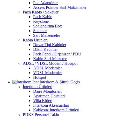
Poe Adaptörler
Access Pointler Sarf Malzemeler
Pach Kablo / Soketler
Pach Kablo
Keystone
Sonlandırma Box
Soketler
Sarf Malzemeler
Kabin Ürünleri
Duvar Tipi Kabinler
Dikili Kabinler
Pach Panel / Orjanizer / PDU
Kabin Sarf Malzeme
ADSL / VDSL Modem / Hotspot
ADSL Modemler
VDSL Modemler
Hotspot
İnterkom & Şifreli Geçiş
İnterkom Ürünleri
Daire Monitörleri
Apartman Üniteleri
Villa Kitleri
İnterkom Aksesuarları
Kablosuz İnterkom Ürünleri
PDKS Personel Takip