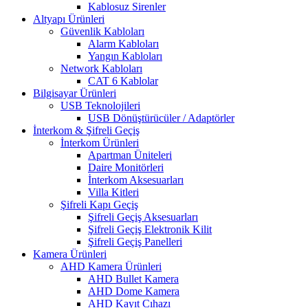
Kablosuz Sirenler
Altyapı Ürünleri
Güvenlik Kabloları
Alarm Kabloları
Yangın Kabloları
Network Kabloları
CAT 6 Kablolar
Bilgisayar Ürünleri
USB Teknolojileri
USB Dönüştürücüler / Adaptörler
İnterkom & Şifreli Geçiş
İnterkom Ürünleri
Apartman Üniteleri
Daire Monitörleri
İnterkom Aksesuarları
Villa Kitleri
Şifreli Kapı Geçiş
Şifreli Geçiş Aksesuarları
Şifreli Geçiş Elektronik Kilit
Şifreli Geçiş Panelleri
Kamera Ürünleri
AHD Kamera Ürünleri
AHD Bullet Kamera
AHD Dome Kamera
AHD Kayıt Cıhazı