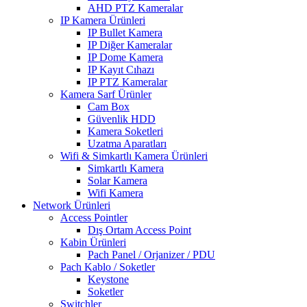
AHD PTZ Kameralar
IP Kamera Ürünleri
IP Bullet Kamera
IP Diğer Kameralar
IP Dome Kamera
IP Kayıt Cıhazı
IP PTZ Kameralar
Kamera Sarf Ürünler
Cam Box
Güvenlik HDD
Kamera Soketleri
Uzatma Aparatları
Wifi & Simkartlı Kamera Ürünleri
Simkartlı Kamera
Solar Kamera
Wifi Kamera
Network Ürünleri
Access Pointler
Dış Ortam Access Point
Kabin Ürünleri
Pach Panel / Orjanizer / PDU
Pach Kablo / Soketler
Keystone
Soketler
Switchler