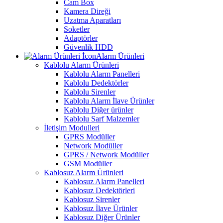
Cam Box
Kamera Direği
Uzatma Aparatları
Soketler
Adaptörler
Güvenlik HDD
Alarm Ürünleri
Kablolu Alarm Ürünleri
Kablolu Alarm Panelleri
Kablolu Dedektörler
Kablolu Sirenler
Kablolu Alarm İlave Ürünler
Kablolu Diğer ürünler
Kablolu Sarf Malzemler
İletişim Modulleri
GPRS Modüller
Network Modüller
GPRS / Network Modüller
GSM Modüller
Kablosuz Alarm Ürünleri
Kablosuz Alarm Panelleri
Kablosuz Dedektörleri
Kablosuz Sirenler
Kablosuz İlave Ürünler
Kablosuz Diğer Ürünler