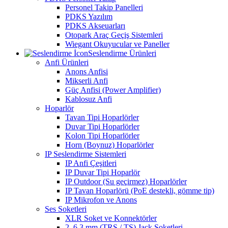
Personel Takip Panelleri
PDKS Yazılım
PDKS Akseuarları
Otopark Araç Geçiş Sistemleri
Wiegant Okuyucular ve Paneller
Seslendirme Ürünleri
Anfi Ürünleri
Anons Anfisi
Mikserli Anfi
Güç Anfisi (Power Amplifier)
Kablosuz Anfi
Hoparlör
Tavan Tipi Hoparlörler
Duvar Tipi Hoparlörler
Kolon Tipi Hoparlörler
Horn (Boynuz) Hoparlörler
IP Seslendirme Sistemleri
IP Anfi Çeşitleri
IP Duvar Tipi Hoparlör
IP Outdoor (Su geçirmez) Hoparlörler
IP Tavan Hoparlörü (PoE destekli, gömme tip)
IP Mikrofon ve Anons
Ses Soketleri
XLR Soket ve Konnektörler
2. 6.3 mm (TRS / TS) Jack Soketleri