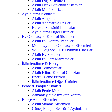
Akıllı Duş Sistemleri
Akıllı Ocak Güvenlik Sistemleri
Akıllı Mutfak Prizleri
Aydınlatma Kontrolü
Akıllı Ampuller
Akıllı Anahtar ve Prizler
Hareket Sensörlü Lambalar
Aydınlatma Diğer Ürünler
Ev Otomasyon Kontrol Sistemleri
Akıllı Ev Kontrol Panelleri
Mobil Uyumlu Otomasyon Sistemleri
WiFi + Zigbee + RF Uyumlu Cihazlar
Akıllı Ev Soketler
Akıllı Ev Sarf Malzemeler
İklimlendirme & Energi
Akıllı Termostatlar
Akıllı Klima Kontrol Cihazları
Enerji İzleme Prizleri
İklimlendirme Diğer Ürünler
Perde & Panjur Sistmleri
Akıllı Perde Motorları
Zamanlayıcı ve uzaktan kontrollü
Bahçe Akıllı Sistemler
Akıllı Sulama Sistemleri
Güneş Enerjili Sensörlü Aydınlatma