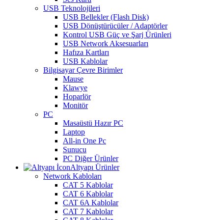
USB Teknolojileri
USB Bellekler (Flash Disk)
USB Dönüştürücüler / Adaptörler
Kontrol USB Güç ve Şarj Ürünleri
USB Network Aksesuarları
Hafıza Kartları
USB Kablolar
Bilgisayar Çevre Birimler
Mause
Klawye
Hoparlör
Monitör
PC
Masaüstü Hazır PC
Laptop
All-in One Pc
Sunucu
PC Diğer Ürünler
Altyapı Ürünler
Network Kabloları
CAT 5 Kablolar
CAT 6 Kablolar
CAT 6A Kablolar
CAT 7 Kablolar