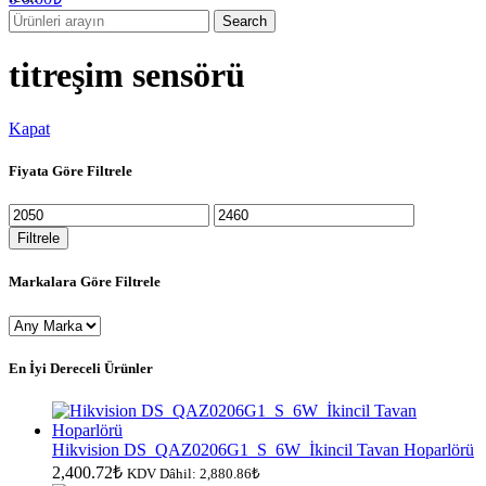
Search
titreşim sensörü
Kapat
Fiyata Göre Filtrele
En
En
düşük
yüksek
Filtrele
fiyat
fiyat
Markalara Göre Filtrele
En İyi Dereceli Ürünler
Hikvision DS_QAZ0206G1_S_6W_İkincil Tavan Hoparlörü
2,400.72
₺
KDV Dâhil:
2,880.86
₺