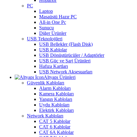
Hoparlör
PC
Laptop
Masaüstü Hazır PC
All-in One Pc
Sunucu
Diğer Ürünler
USB Teknolojileri
USB Bellekler (Flash Disk)
USB Kablolar
USB Dönüştürücüler / Adaptörler
USB Güç ve Şarj Ürünleri
Hafıza Kartları
USB Network Aksesuarları
Altyapı Ürünleri
Güvenlik Kabloları
Alarm Kabloları
Kamera Kabloları
Yangın Kabloları
Uydu Kabloları
Elektirk Kabloları
Network Kabloları
CAT 5 Kablolar
CAT 6 Kablolar
CAT 6A Kablolar