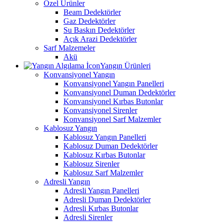
Özel Ürünler
Beam Dedektörler
Gaz Dedektörler
Su Baskın Dedektörler
Açık Arazi Dedektörler
Sarf Malzemeler
Akü
Yangın Ürünleri
Konvansiyonel Yangın
Konvansiyonel Yangın Panelleri
Konvansiyonel Duman Dedektörler
Konvansiyonel Kırbas Butonlar
Konvansiyonel Sirenler
Konvansiyonel Sarf Malzemler
Kablosuz Yangın
Kablosuz Yangın Panelleri
Kablosuz Duman Dedektörler
Kablosuz Kırbas Butonlar
Kablosuz Sirenler
Kablosuz Sarf Malzemler
Adresli Yangın
Adresli Yangın Panelleri
Adresli Duman Dedektörler
Adresli Kırbas Butonlar
Adresli Sirenler