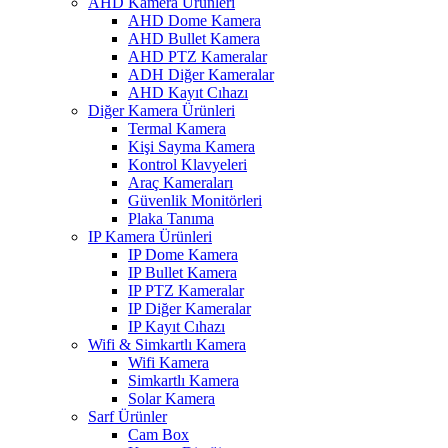
AHD Kamera Ürünleri
AHD Dome Kamera
AHD Bullet Kamera
AHD PTZ Kameralar
ADH Diğer Kameralar
AHD Kayıt Cıhazı
Diğer Kamera Ürünleri
Termal Kamera
Kişi Sayma Kamera
Kontrol Klavyeleri
Araç Kameraları
Güvenlik Monitörleri
Plaka Tanıma
IP Kamera Ürünleri
IP Dome Kamera
IP Bullet Kamera
IP PTZ Kameralar
IP Diğer Kameralar
IP Kayıt Cıhazı
Wifi & Simkartlı Kamera
Wifi Kamera
Simkartlı Kamera
Solar Kamera
Sarf Ürünler
Cam Box