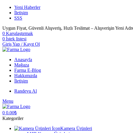
Yeni Haberler
İletişim
SSS
Uygun Fiyat, Güvenli Alışveriş, Hızlı Teslimat – Alışverişin Yeni Adr
0
Karşılaştırmak
0
İstek listesi
Giriş Yap / Kayıt Ol
Anasayfa
Mağaza
Farma E-Blog
Hakkımızda
İletişim
Randevu Al
Menu
0
0.00
₺
Kategoriler
Kamera Ürünleri