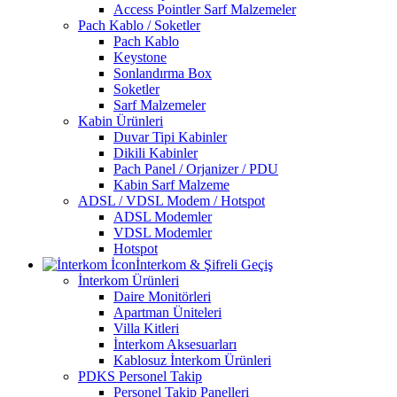
Access Pointler Sarf Malzemeler
Pach Kablo / Soketler
Pach Kablo
Keystone
Sonlandırma Box
Soketler
Sarf Malzemeler
Kabin Ürünleri
Duvar Tipi Kabinler
Dikili Kabinler
Pach Panel / Orjanizer / PDU
Kabin Sarf Malzeme
ADSL / VDSL Modem / Hotspot
ADSL Modemler
VDSL Modemler
Hotspot
İnterkom & Şifreli Geçiş
İnterkom Ürünleri
Daire Monitörleri
Apartman Üniteleri
Villa Kitleri
İnterkom Aksesuarları
Kablosuz İnterkom Ürünleri
PDKS Personel Takip
Personel Takip Panelleri