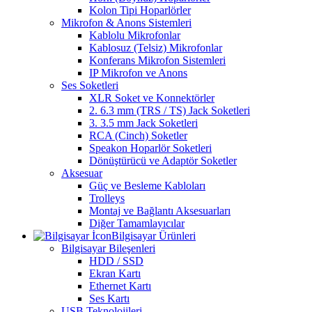
Kolon Tipi Hoparlörler
Mikrofon & Anons Sistemleri
Kablolu Mikrofonlar
Kablosuz (Telsiz) Mikrofonlar
Konferans Mikrofon Sistemleri
IP Mikrofon ve Anons
Ses Soketleri
XLR Soket ve Konnektörler
2. 6.3 mm (TRS / TS) Jack Soketleri
3. 3.5 mm Jack Soketleri
RCA (Cinch) Soketler
Speakon Hoparlör Soketleri
Dönüştürücü ve Adaptör Soketler
Aksesuar
Güç ve Besleme Kabloları
Trolleys
Montaj ve Bağlantı Aksesuarları
Diğer Tamamlayıcılar
Bilgisayar Ürünleri
Bilgisayar Bileşenleri
HDD / SSD
Ekran Kartı
Ethernet Kartı
Ses Kartı
USB Teknolojileri