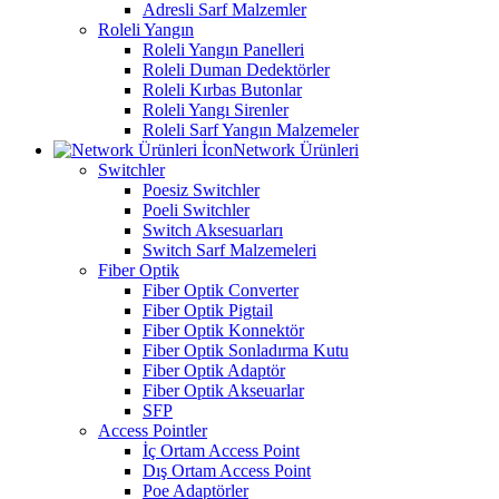
Adresli Sarf Malzemler
Roleli Yangın
Roleli Yangın Panelleri
Roleli Duman Dedektörler
Roleli Kırbas Butonlar
Roleli Yangı Sirenler
Roleli Sarf Yangın Malzemeler
Network Ürünleri
Switchler
Poesiz Switchler
Poeli Switchler
Switch Aksesuarları
Switch Sarf Malzemeleri
Fiber Optik
Fiber Optik Converter
Fiber Optik Pigtail
Fiber Optik Konnektör
Fiber Optik Sonladırma Kutu
Fiber Optik Adaptör
Fiber Optik Akseuarlar
SFP
Access Pointler
İç Ortam Access Point
Dış Ortam Access Point
Poe Adaptörler