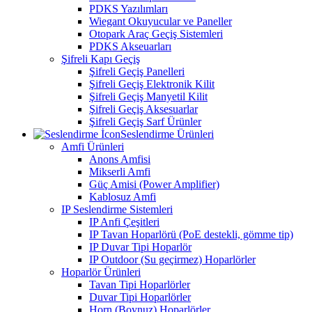
PDKS Yazılımları
Wiegant Okuyucular ve Paneller
Otopark Araç Geçiş Sistemleri
PDKS Akseuarları
Şifreli Kapı Geçiş
Şifreli Geçiş Panelleri
Şifreli Geçiş Elektronik Kilit
Şifreli Geçiş Manyetil Kilit
Şifreli Geçiş Aksesuarlar
Şifreli Geçiş Sarf Ürünler
Seslendirme Ürünleri
Amfi Ürünleri
Anons Amfisi
Mikserli Amfi
Güç Amisi (Power Amplifier)
Kablosuz Amfi
IP Seslendirme Sistemleri
IP Anfi Çeşitleri
IP Tavan Hoparlörü (PoE destekli, gömme tip)
IP Duvar Tipi Hoparlör
IP Outdoor (Su geçirmez) Hoparlörler
Hoparlör Ürünleri
Tavan Tipi Hoparlörler
Duvar Tipi Hoparlörler
Horn (Boynuz) Hoparlörler