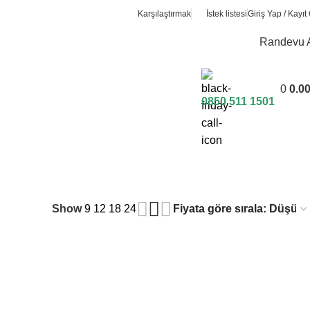
Karşılaştırmak
İstek listesi
Giriş Yap / Kayıt 
Randevu 
0
0.0
0850 511 1501
Show
9
12
18
24