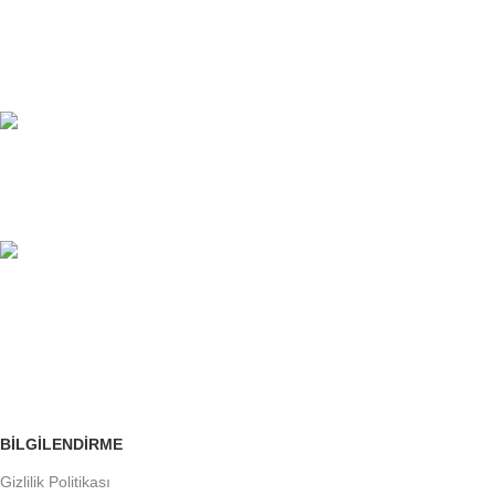
7/24 DESTEK
Sınırsız Yardım Masası.
%100 GÜVENLİ
Avantajlarımızı İnceleyin.
ÜCRETSİZ İADE
Siparişleri Takip Edin
BILGILENDIRME
Gizlilik Politikası