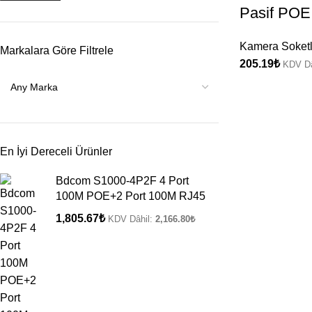
Pasif POE
Kamera Soketl
Markalara Göre Filtrele
205.19
₺
KDV Dâ
En İyi Dereceli Ürünler
Bdcom S1000-4P2F 4 Port
100M POE+2 Port 100M RJ45
1,805.67
₺
KDV Dâhil:
2,166.80
₺