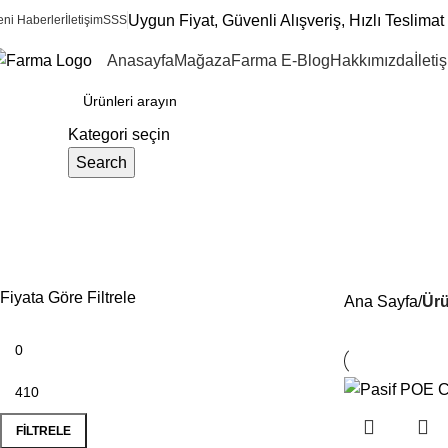
Uygun Fiyat, Güvenli Alışveriş, Hızlı Teslimat 
eni Haberler
İletişim
SSS
Anasayfa
Mağaza
Farma E-Blog
Hakkımızda
İleti
ategoriler
Kategori seçin
Search
tak-çalıştır konektör
Fiyata Göre Filtrele
Ana Sayfa
Ürü
FILTRELE