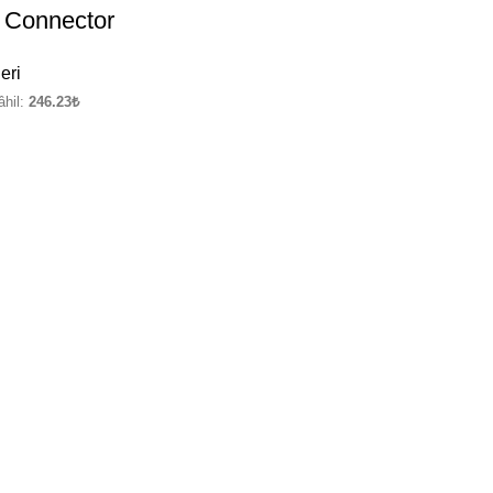
 Connector
eri
hil:
246.23
₺