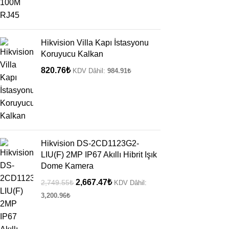
Hikvision Villa Kapı İstasyonu
Koruyucu Kalkan
820.76
₺
KDV Dâhil:
984.91
₺
Hikvision DS-2CD1123G2-
LIU(F) 2MP IP67 Akıllı Hibrit Işık
Dome Kamera
2,667.47
₺
2,749.55
₺
KDV Dâhil:
3,200.96
₺